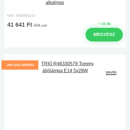
Kód: T463900115
41 641 Ft
> 10 db
ÁFA-val
MEGVESZ
-20% kód VIP20HU
SZÁLLÍTÁS
INGYENES