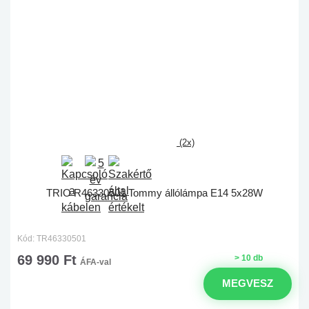
(2x)
TRIO R46330501 Tommy állólámpa E14 5x28W
Kód: TR46330501
69 990 Ft
> 10 db
ÁFA-val
MEGVESZ