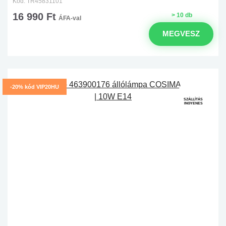
Kód: TR45831101
16 990 Ft
> 10 db
ÁFA-val
MEGVESZ
-20% kód VIP20HU
SZÁLLÍTÁS
INGYENES