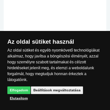
(1x)
Az oldal sütiket használ
Az oldal sütiket és egyéb nyomkövető technológiákat
TRIO 401100101 Hotel állólámpa E27 1x60W
alkalmaz, hogy javítsa a böngészési élményét, azzal
hogy személyre szabott tartalmakat és célzott
hirdetéseket jelenít meg, és elemzi a weboldalunk
Kód: T401100101
forgalmát, hogy megtudjuk honnan érkeztek a
44 990 Ft
> 10 db
ÁFA-val
látogatóink.
MEGVESZ
Elfogadom
Beállítások megváltoztatása
Elutasítom