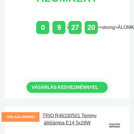
0
9
27
19
NAPOK
ÓRÁK
PERCEK
MP
Időszakos 20% kedvezmény 150
000 Ft feletti rendelés esetén
a következő kóddal: VIP20HU
VÁSÁRLÁS KEDVEZMÉNNYEL
-20% kód VIP20HU
SZÁLLÍTÁS
INGYENES