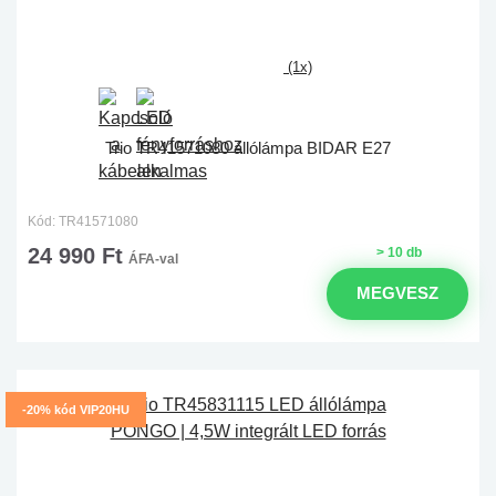
(1x)
Trio TR41571080 állólámpa BIDAR E27
Kód: TR41571080
24 990 Ft
> 10 db
ÁFA-val
MEGVESZ
-20% kód VIP20HU