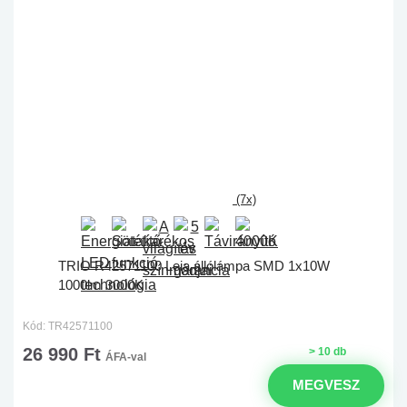
(7x)
TRIO R42571100 Leia állólámpa SMD 1x10W
1000lm 3000K
Kód: TR42571100
26 990 Ft
> 10 db
ÁFA-val
MEGVESZ