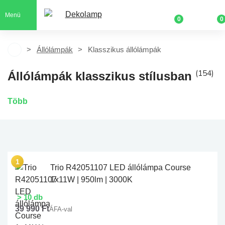
Menü
0
0
Állólámpák
Klasszikus állólámpák
(154)
Állólámpák klasszikus stílusban
Több
Trio R42051107 LED állólámpa Course
1x11W | 950lm | 3000K
> 10 db
39 990 Ft
ÁFA-val