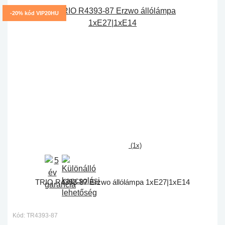
-20% kód VIP20HU
(1x)
TRIO R4393-87 Erzwo állólámpa 1xE27|1xE14
Kód: TR4393-87