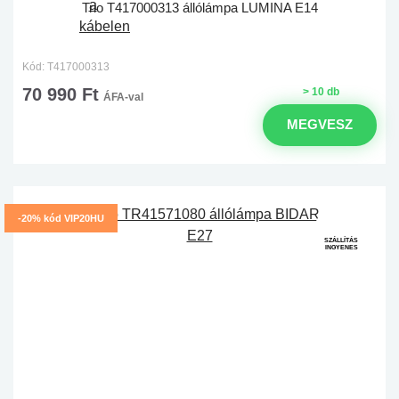
Trio T417000313 állólámpa LUMINA E14
Kód: T417000313
70 990 Ft
> 10 db
ÁFA-val
MEGVESZ
-20% kód VIP20HU
SZÁLLÍTÁS
INGYENES