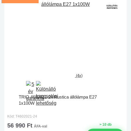
SZÁLLÍTÁS
INGYENES
(4x)
TRIO 4602021-24 Rustica állólámpa E27
1x100W
Kód: T4602021-24
56 990 Ft
> 10 db
ÁFA-val