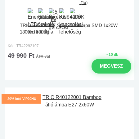
(1x)
TRIO R42292107 Spock állólámpa SMD 1x20W
1800lm 3000K
Kód: TR42292107
49 990 Ft
> 10 db
ÁFA-val
MEGVESZ
-20% kód VIP20HU