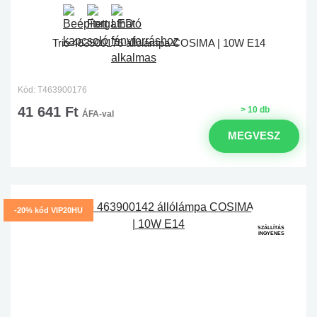
Trio 463900176 állólámpa COSIMA | 10W E14
Kód: T463900176
41 641 Ft
> 10 db
ÁFA-val
MEGVESZ
-20% kód VIP20HU
SZÁLLÍTÁS
INGYENES