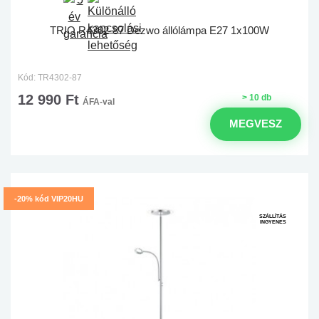
TRIO R4302-87 Dezwo állólámpa E27 1x100W
Kód: TR4302-87
12 990 Ft
> 10 db
ÁFA-val
MEGVESZ
-20% kód VIP20HU
SZÁLLÍTÁS
INGYENES