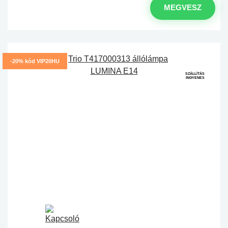
MEGVESZ
-20% kód VIP20HU
SZÁLLÍTÁS
INGYENES