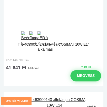
Trio 463900142 állólámpa COSIMA | 10W E14
Kód: T463900142
41 641 Ft
> 10 db
ÁFA-val
MEGVESZ
-20% kód VIP20HU
SZÁLLÍTÁS