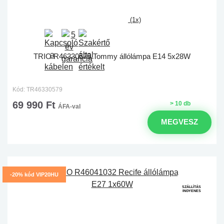
(1x)
TRIO R46330579 Tommy állólámpa E14 5x28W
Kód: TR46330579
69 990 Ft
> 10 db
ÁFA-val
MEGVESZ
-20% kód VIP20HU
SZÁLLÍTÁS
INGYENES