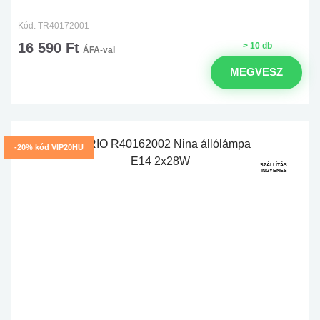
Kód: TR40172001
16 590 Ft
> 10 db
ÁFA-val
MEGVESZ
-20% kód VIP20HU
SZÁLLÍTÁS
INGYENES