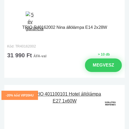
TRIO R40162002 Nina állólámpa E14 2x28W
Kód: TR40162002
31 990 Ft
> 10 db
ÁFA-val
MEGVESZ
-20% kód VIP20HU
SZÁLLÍTÁS
INGYENES