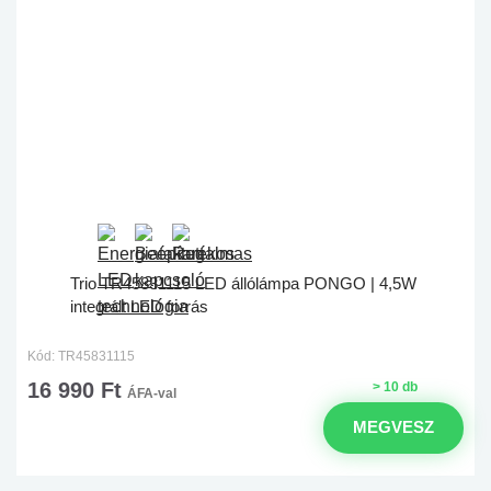
Trio TR45831115 LED állólámpa PONGO | 4,5W
integrált LED forrás
Kód: TR45831115
16 990 Ft
> 10 db
ÁFA-val
MEGVESZ