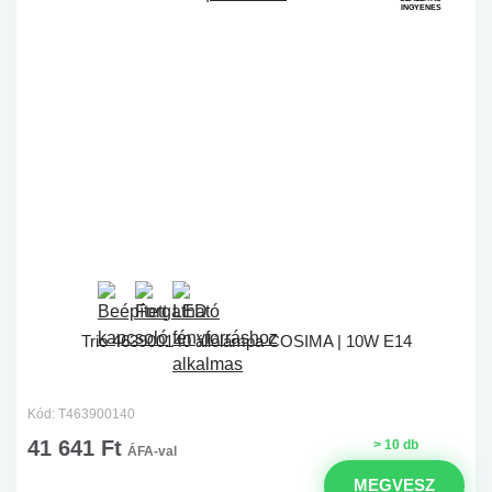
INGYENES
Trio 463900140 állólámpa COSIMA | 10W E14
Kód: T463900140
41 641 Ft
> 10 db
ÁFA-val
MEGVESZ