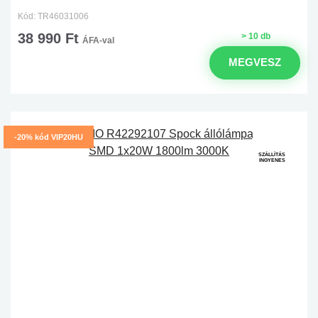
Kód: TR46031006
38 990 Ft
> 10 db
ÁFA-val
MEGVESZ
-20% kód VIP20HU
SZÁLLÍTÁS
INGYENES