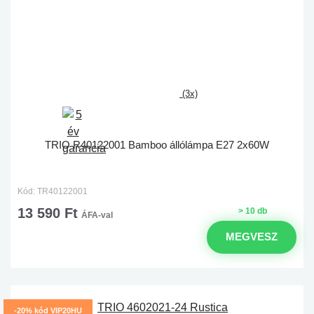
(3x)
TRIO R40122001 Bamboo állólámpa E27 2x60W
Kód: TR40122001
13 590 Ft
> 10 db
ÁFA-val
MEGVESZ
-20% kód VIP20HU