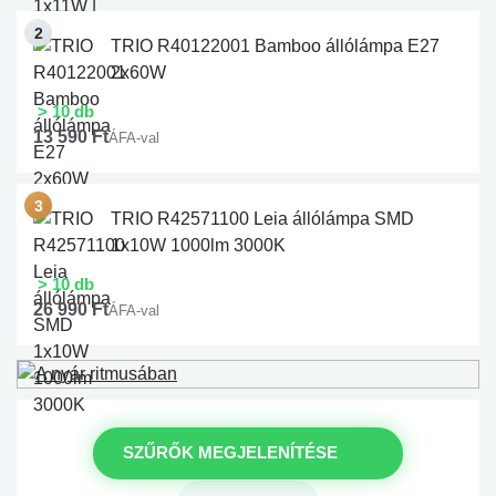
TRIO R40122001 Bamboo állólámpa E27
2x60W
> 10 db
13 590 Ft
ÁFA-val
TRIO R42571100 Leia állólámpa SMD
1x10W 1000lm 3000K
> 10 db
26 990 Ft
ÁFA-val
SZŰRŐK MEGJELENÍTÉSE