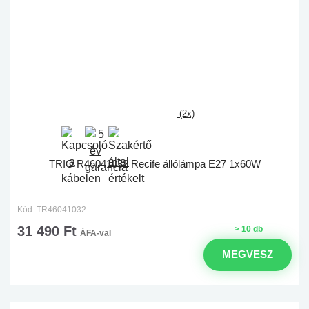
(2x)
TRIO R46041032 Recife állólámpa E27 1x60W
Kód: TR46041032
31 490 Ft
> 10 db
ÁFA-val
MEGVESZ