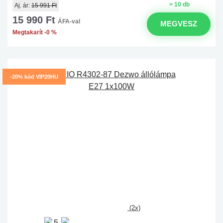
> 10 db
Aj. ár:
15 991 Ft
15 990 Ft
ÁFA-val
MEGVESZ
Megtakarít -0 %
-20% kód VIP20HU
(2x)