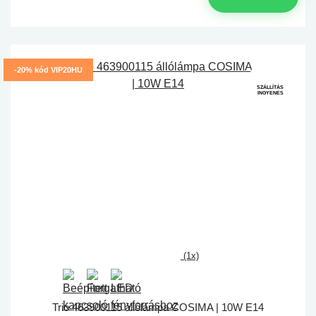
-20% kód VIP20HU
SZÁLLÍTÁS
INGYENES
(1x)
Trio 463900115 állólámpa COSIMA | 10W E14