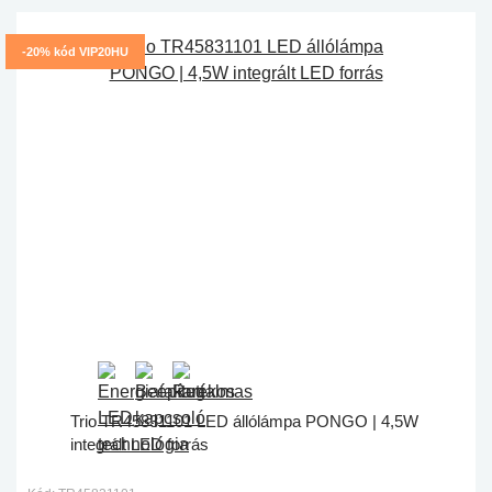
-20% kód VIP20HU
Trio TR45831101 LED állólámpa PONGO | 4,5W
integrált LED forrás