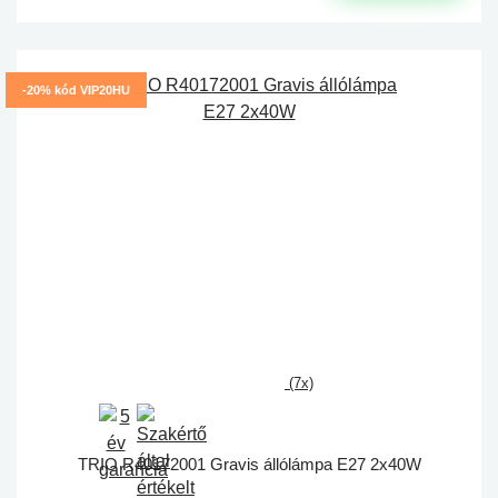
-20% kód VIP20HU
(7x)
TRIO R40172001 Gravis állólámpa E27 2x40W