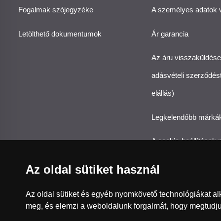
Fogalmak szójegyzéke
A személyes adatok
Letölthető dokumentumok
Ár garancia
Az áru visszaküldése
adásvételi szerződést
elállás)
Legkelendőbb márká
A cookie-beállítások
Az oldal sütiket használ
Az oldal sütiket és egyéb nyomkövető technológiákat alk
Česká republika
Slovensko
Deutschla
meg, és elemzi a weboldalunk forgalmát, hogy megtudju