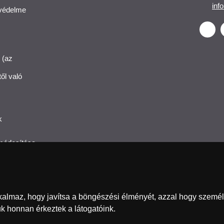
inf
 védelme
 (az
ől való
k
 módosítása
almaz, hogy javítsa a böngészési élményét, azzal hogy személyre
nd
Magyarország
Österreich
België
k honnan érkeztek a látogatóink.