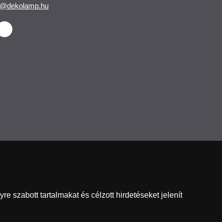
o@dekolamp.hu
 szabott tartalmakat és célzott hirdetéseket jelenít
Nederland