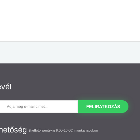
evél
FELIRATKOZÁS
rhetőség
(hétfőtől péntekig 9:00-16:00) munkanapokon