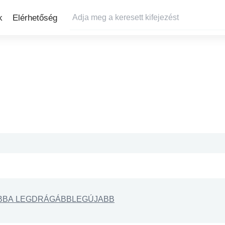
k
Elérhetőség
BB
A LEGDRÁGÁBB
LEGÚJABB