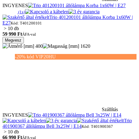
INGYENES
(1x)
Trio 401200101 állólámpa Korba 1x60W |
E27
Kód: T401200101
> 10 db
59 990 Ft
ÁFA-val
Megvesz
400
1620
-20% kód VIP20HU
Szállítás
INGYENES
Trio
401900367 állólámpa Bell 3x25W | E14
Kód: T401900367
> 10 db
66 990 Ft
ÁFA-val