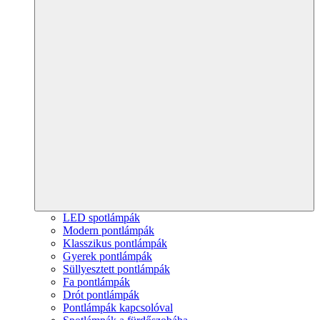
LED spotlámpák
Modern pontlámpák
Klasszikus pontlámpák
Gyerek pontlámpák
Süllyesztett pontlámpák
Fa pontlámpák
Drót pontlámpák
Pontlámpák kapcsolóval