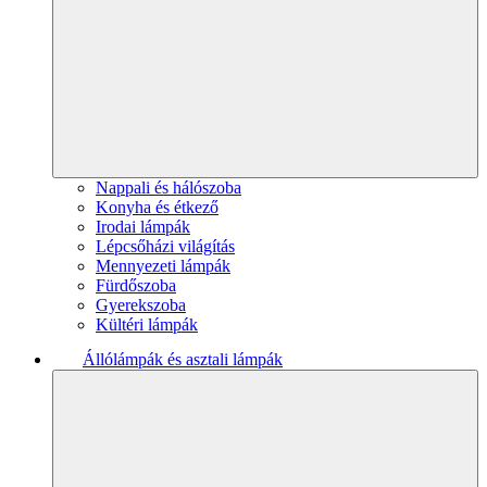
Nappali és hálószoba
Konyha és étkező
Irodai lámpák
Lépcsőházi világítás
Mennyezeti lámpák
Fürdőszoba
Gyerekszoba
Kültéri lámpák
Állólámpák és asztali lámpák