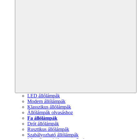
LED állólámpák
Modern állólámpák
Klasszikus állólámpák
Állólámpák olvasáshoz
Fa állólámpák
Drót állólámpák
Rusztikus állólámpák
Szabályozható állólámpák