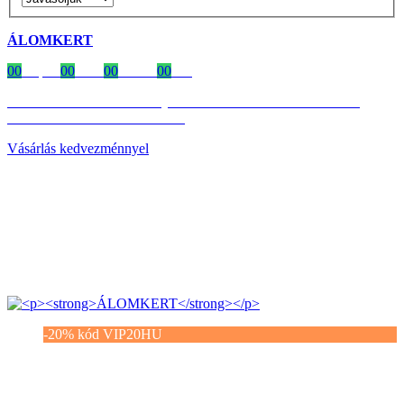
ÁLOMKERT
00
Napok
00
Órák
00
Percek
00
MP
Időszakos 20% kedvezmény 150 000 Ft feletti rendelés esetén
a következő kóddal: VIP20HU
Vásárlás kedvezménnyel
-20% kód VIP20HU