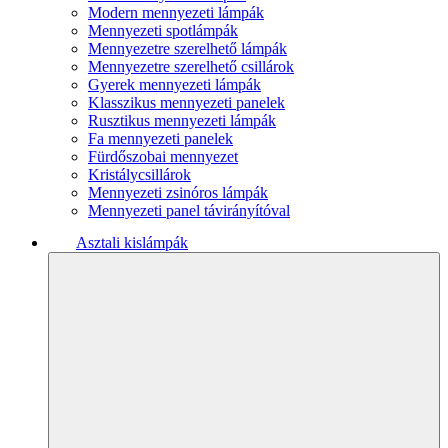
Modern mennyezeti lámpák
Mennyezeti spotlámpák
Mennyezetre szerelhető lámpák
Mennyezetre szerelhető csillárok
Gyerek mennyezeti lámpák
Klasszikus mennyezeti panelek
Rusztikus mennyezeti lámpák
Fa mennyezeti panelek
Fürdőszobai mennyezet
Kristálycsillárok
Mennyezeti zsinóros lámpák
Mennyezeti panel távirányítóval
Asztali kislámpák