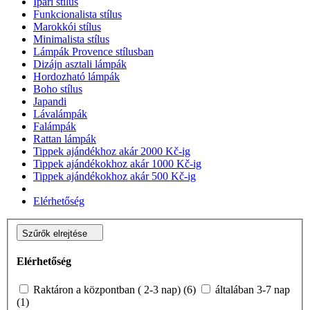
Ipari stílus
Funkcionalista stílus
Marokkói stílus
Minimalista stílus
Lámpák Provence stílusban
Dizájn asztali lámpák
Hordozható lámpák
Boho stílus
Japandi
Lávalámpák
Falámpák
Rattan lámpák
Tippek ajándékhoz akár 2000 Kč-ig
Tippek ajándékokhoz akár 1000 Kč-ig
Tippek ajándékokhoz akár 500 Kč-ig
Elérhetőség
Szűrők elrejtése
Elérhetőség
Raktáron a központban ( 2-3 nap) (6)
általában 3-7 nap
(1)