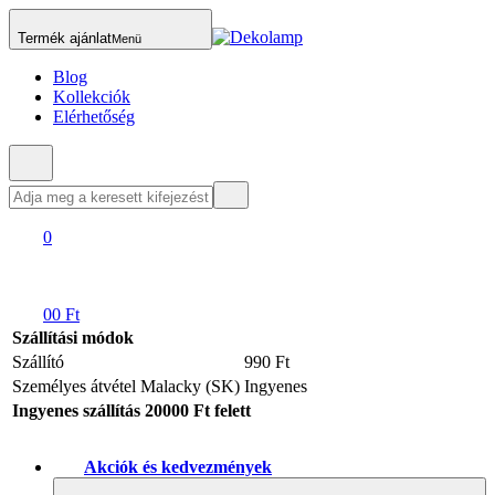
Termék ajánlat
Menü
Blog
Kollekciók
Elérhetőség
0
0
0 Ft
Szállítási módok
Szállító
990 Ft
Személyes átvétel Malacky (SK)
Ingyenes
Ingyenes szállítás 20000 Ft felett
Akciók és kedvezmények