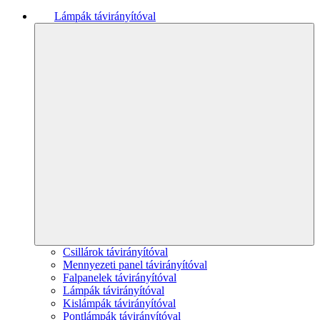
Lámpák távirányítóval
Csillárok távirányítóval
Mennyezeti panel távirányítóval
Falpanelek távirányítóval
Lámpák távirányítóval
Kislámpák távirányítóval
Pontlámpák távirányítóval