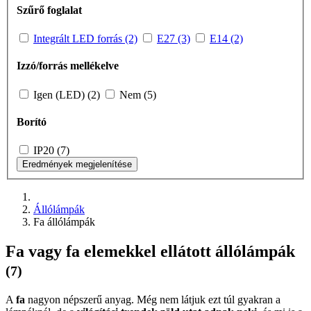
Szűrő foglalat
Integrált LED forrás (2)
E27 (3)
E14 (2)
Izzó/forrás mellékelve
Igen (LED) (2)
Nem (5)
Borító
IP20 (7)
Eredmények megjelenítése
Állólámpák
Fa állólámpák
Fa vagy fa elemekkel ellátott állólámpák
(7)
A
fa
nagyon népszerű anyag. Még nem látjuk ezt túl gyakran a