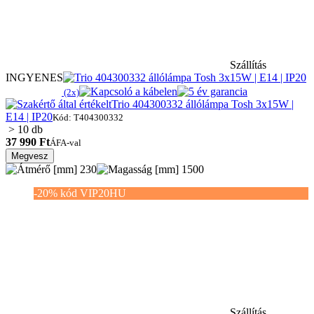
Szállítás
INGYENES
(2x)
Trio 404300332 állólámpa Tosh 3x15W |
E14 | IP20
Kód: T404300332
> 10 db
37 990 Ft
ÁFA-val
Megvesz
230
1500
-20% kód VIP20HU
Szállítás