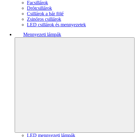
Facsillárok
Drótcsillárok
Csillárok a bár fölé
Zsinóros csillárok
LED csillárok és mennyezetek
Mennyezeti lámpák
LED mennyezeti lámpák