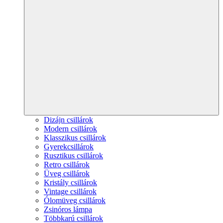
Dizájn csillárok
Modern csillárok
Klasszikus csillárok
Gyerekcsillárok
Rusztikus csillárok
Retro csillárok
Üveg csillárok
Kristály csillárok
Vintage csillárok
Ólomüveg csillárok
Zsinóros lámpa
Többkarú csillárok