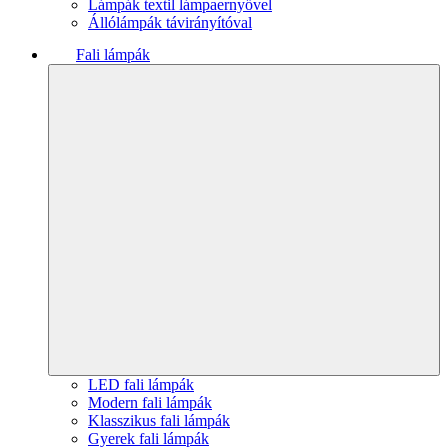
Lámpák textil lámpaernyővel
Állólámpák távirányítóval
Fali lámpák
LED fali lámpák
Modern fali lámpák
Klasszikus fali lámpák
Gyerek fali lámpák