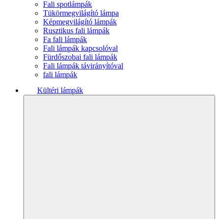
Fali spotlámpák
Tükörmegvilágító lámpa
Képmegvilágító lámpák
Rusztikus fali lámpák
Fa fali lámpák
Fali lámpák kapcsolóval
Fürdőszobai fali lámpák
Fali lámpák távirányítóval
fali lámpák
Kültéri lámpák