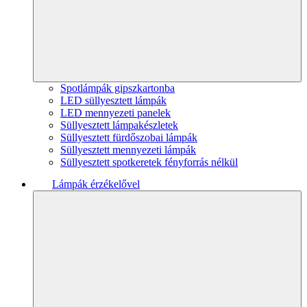
Spotlámpák gipszkartonba
LED süllyesztett lámpák
LED mennyezeti panelek
Süllyesztett lámpakészletek
Süllyesztett fürdőszobai lámpák
Süllyesztett mennyezeti lámpák
Süllyesztett spotkeretek fényforrás nélkül
Lámpák érzékelővel