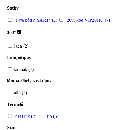
Štítky
-14% kód NYAR14 (2)
-20% kód VIP20HU (7)
360° 📷
Igen (2)
Lámpatípus
lámpák (7)
lámpa elhelyezési típus
álló (7)
Termelő
Ideal lux (2)
Trio (5)
Szín