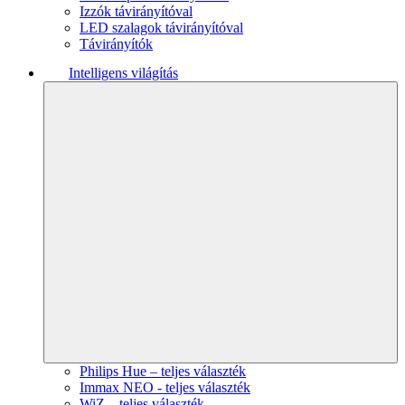
Izzók távirányítóval
LED szalagok távirányítóval
Távirányítók
Intelligens világítás
Philips Hue – teljes választék
Immax NEO - teljes választék
WiZ – teljes választék