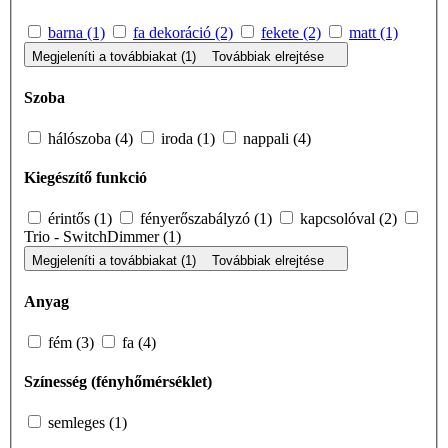
barna (1)
fa dekoráció (2)
fekete (2)
matt (1)
Megjeleníti a továbbiakat (1)
Továbbiak elrejtése
Szoba
hálószoba (4)
iroda (1)
nappali (4)
Kiegészítő funkció
érintős (1)
fényerőszabályzó (1)
kapcsolóval (2)
Trio - SwitchDimmer (1)
Megjeleníti a továbbiakat (1)
Továbbiak elrejtése
Anyag
fém (3)
fa (4)
Színesség (fényhőmérséklet)
semleges (1)