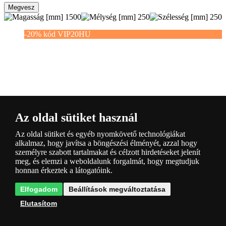
Megvesz
1500
250
250
-20% kód VIP20HU
Az oldal sütiket használ
Szállítás
INGYENES
Az oldal sütiket és egyéb nyomkövető technológiákat
alkalmaz, hogy javítsa a böngészési élményét, azzal hogy
(1x)
személyre szabott tartalmakat és célzott hirdetéseket jelenít
meg, és elemzi a weboldalunk forgalmát, hogy megtudjuk
Trio 426410130 LED állólámpa Bellari 1x20W | 2300lm |
honnan érkeztek a látogatóink.
3000K
Kód: T426410130
> 10 db
Elfogadom
Beállítások megváltoztatása
Aj. ár:
50 991 Ft
50 990 Ft
ÁFA-val
Megtakarít -0 %
Elutasítom
Megvesz
1150
220
220