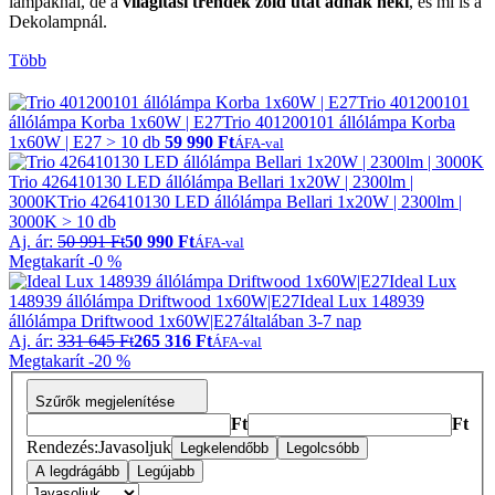
lámpáknál, de a
világítási trendek zöld utat adnak neki
, és mi is a
Dekolampnál.
Több
Trio 401200101
állólámpa Korba 1x60W | E27
Trio 401200101 állólámpa Korba
1x60W | E27
> 10 db
59 990 Ft
ÁFA-val
Trio 426410130 LED állólámpa Bellari 1x20W | 2300lm |
3000K
Trio 426410130 LED állólámpa Bellari 1x20W | 2300lm |
3000K
> 10 db
Aj. ár:
50 991 Ft
50 990 Ft
ÁFA-val
Megtakarít -0 %
Ideal Lux
148939 állólámpa Driftwood 1x60W|E27
Ideal Lux 148939
állólámpa Driftwood 1x60W|E27
általában 3-7 nap
Aj. ár:
331 645 Ft
265 316 Ft
ÁFA-val
Megtakarít -20 %
Szűrők megjelenítése
Ft
Ft
Rendezés:
Javasoljuk
Legkelendőbb
Legolcsóbb
A legdrágább
Legújabb