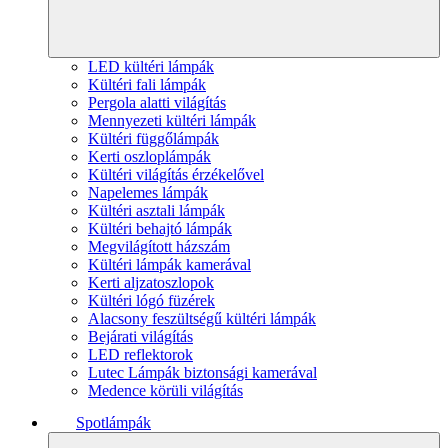
LED kültéri lámpák
Kültéri fali lámpák
Pergola alatti világítás
Mennyezeti kültéri lámpák
Kültéri függőlámpák
Kerti oszloplámpák
Kültéri világítás érzékelővel
Napelemes lámpák
Kültéri asztali lámpák
Kültéri behajtó lámpák
Megvilágított házszám
Kültéri lámpák kamerával
Kerti aljzatoszlopok
Kültéri lógó füzérek
Alacsony feszültségű kültéri lámpák
Bejárati világítás
LED reflektorok
Lutec Lámpák biztonsági kamerával
Medence körüli világítás
Spotlámpák