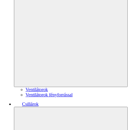
Ventilátorok
Ventilátorok fényforrással
Csillárok