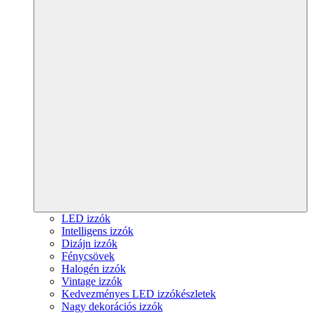
LED izzók
Intelligens izzók
Dizájn izzók
Fénycsövek
Halogén izzók
Vintage izzók
Kedvezményes LED izzókészletek
Nagy dekorációs izzók