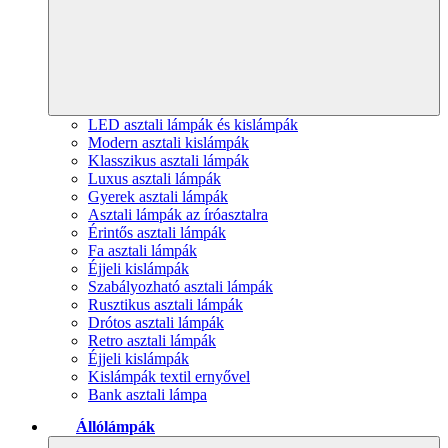
LED asztali lámpák és kislámpák
Modern asztali kislámpák
Klasszikus asztali lámpák
Luxus asztali lámpák
Gyerek asztali lámpák
Asztali lámpák az íróasztalra
Érintős asztali lámpák
Fa asztali lámpák
Éjjeli kislámpák
Szabályozható asztali lámpák
Rusztikus asztali lámpák
Drótos asztali lámpák
Retro asztali lámpák
Éjjeli kislámpák
Kislámpák textil ernyővel
Bank asztali lámpa
Állólámpák