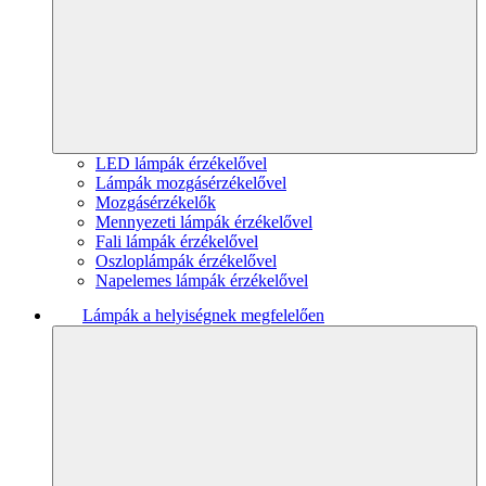
LED lámpák érzékelővel
Lámpák mozgásérzékelővel
Mozgásérzékelők
Mennyezeti lámpák érzékelővel
Fali lámpák érzékelővel
Oszloplámpák érzékelővel
Napelemes lámpák érzékelővel
Lámpák a helyiségnek megfelelően