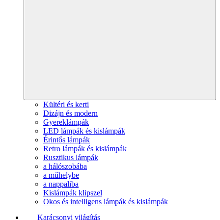
Kültéri és kerti
Dizájn és modern
Gyereklámpák
LED lámpák és kislámpák
Érintős lámpák
Retro lámpák és kislámpák
Rusztikus lámpák
a hálószobába
a műhelybe
a nappaliba
Kislámpák klipszel
Okos és intelligens lámpák és kislámpák
Karácsonyi világítás