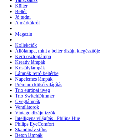
Tanácsadás
Kültér
Beltér
Jó tudni
A márkákról
Magazin
Kollekciók
Állólámpa, mint a beltér dizájn kiegészítője
Kerti oszloplámpa
Kreatív lámpák
Kristálylámpák
Lámpák retró beltérbe
Napelemes lámpák
Prémium külső világítás
Trio európai üveg
Trio SwitchDimmer
Üveglámpák
Ventilátorok
Vintage dizájn izzók
Intelligens világítás - Philips Hue
Philips EyeComfort
Skandináv stílus
Beton lámpák