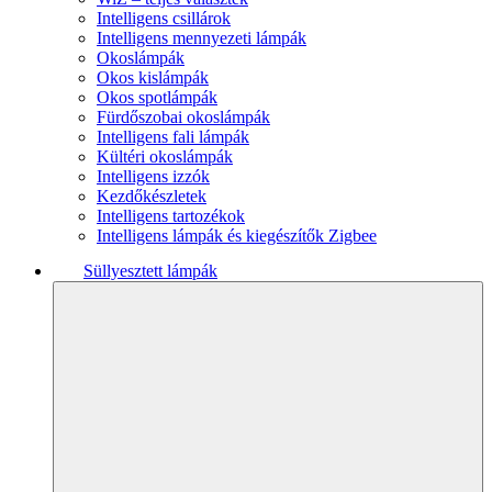
Intelligens csillárok
Intelligens mennyezeti lámpák
Okoslámpák
Okos kislámpák
Okos spotlámpák
Fürdőszobai okoslámpák
Intelligens fali lámpák
Kültéri okoslámpák
Intelligens izzók
Kezdőkészletek
Intelligens tartozékok
Intelligens lámpák és kiegészítők Zigbee
Süllyesztett lámpák