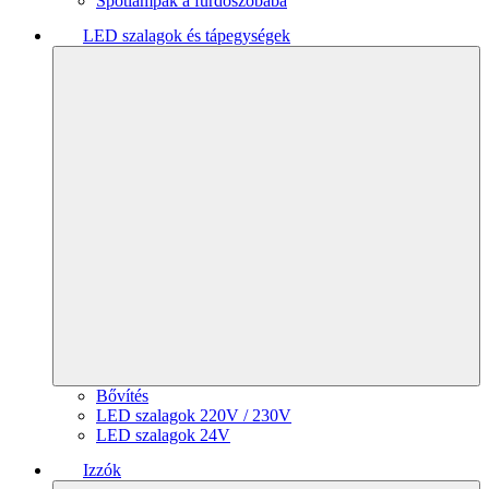
Spotlámpák a fürdőszobába
LED szalagok és tápegységek
Bővítés
LED szalagok 220V / 230V
LED szalagok 24V
Izzók