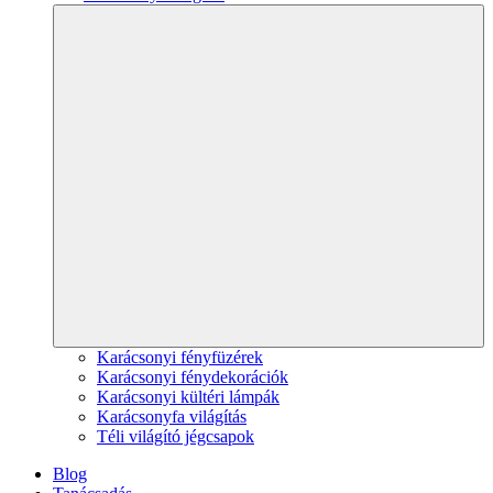
Karácsonyi fényfüzérek
Karácsonyi fénydekorációk
Karácsonyi kültéri lámpák
Karácsonyfa világítás
Téli világító jégcsapok
Blog