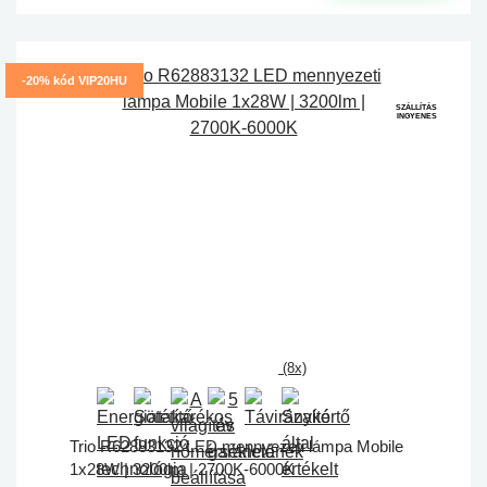
-20% kód VIP20HU
SZÁLLÍTÁS
INGYENES
(8x)
Trio R62883132 LED mennyezeti lámpa Mobile
1x28W | 3200lm | 2700K-6000K