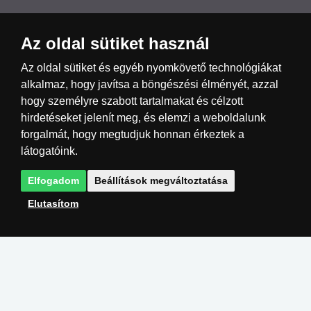
Az oldal sütiket használ
Česká republika
Slovensko
Deutschland
Az oldal sütiket és egyéb nyomkövető technológiákat
alkalmaz, hogy javítsa a böngészési élményét, azzal
Magyarország
Österreich
België
hogy személyre szabott tartalmakat és célzott
hirdetéseket jelenít meg, és elemzi a weboldalunk
Nederland
forgalmát, hogy megtudjuk honnan érkeztek a
látogatóink.
Elfogadom
Beállítások megváltoztatása
Elutasítom
Megvalósítás