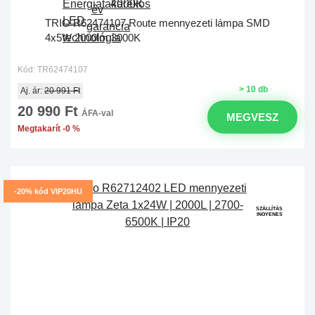
TRIO R62474107 Route mennyezeti lámpa SMD
4x5W 2000lm 3000K
Kód: TR62474107
> 10 db
Aj. ár:
20 991 Ft
20 990 Ft
ÁFA-val
MEGVESZ
Megtakarít -0 %
-20% kód VIP20HU
SZÁLLÍTÁS
INGYENES