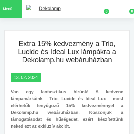
Menü
0
0
Extra 15% kedvezmény a Trio,
Lucide és Ideal Lux lámpákra a
Dekolamp.hu webáruházban
13. 02. 2024
Van egy fantasztikus hírünk! A kedvenc
lámpamárkáink - Trio, Lucide és Ideal Lux - most
elérhetők lenyűgöző 15% kedvezménnyel a
Dekolamp.hu webáruházban. Köszönjük a
támogatásodat és hűségedet, ezért készítettünk
neked ezt az exkluzív akciót.