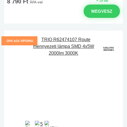
8 790 Ft
> 10 db
ÁFA-val
MEGVESZ
-20% kód VIP20HU
SZÁLLÍTÁS
INGYENES