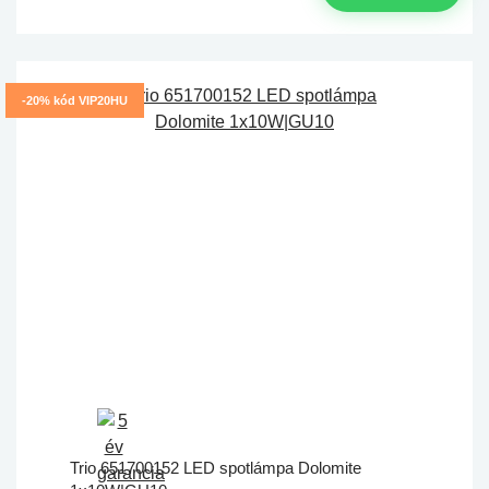
-20% kód VIP20HU
Trio 651700152 LED spotlámpa Dolomite