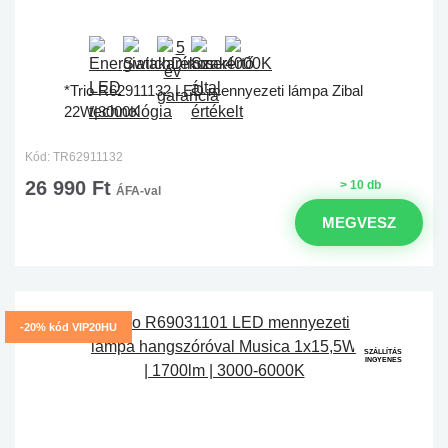
*Trio R62911132 LED mennyezeti lámpa Zibal
22W|3000K
Kód: TR62911132
26 990 Ft
> 10 db
ÁFA-val
MEGVESZ
-20% kód VIP20HU
SZÁLLÍTÁS
INGYENES