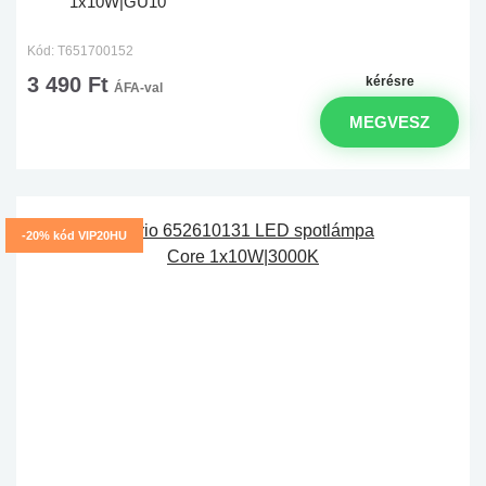
1x10W|GU10
Kód: T651700152
3 490 Ft
kérésre
ÁFA-val
MEGVESZ
-20% kód VIP20HU