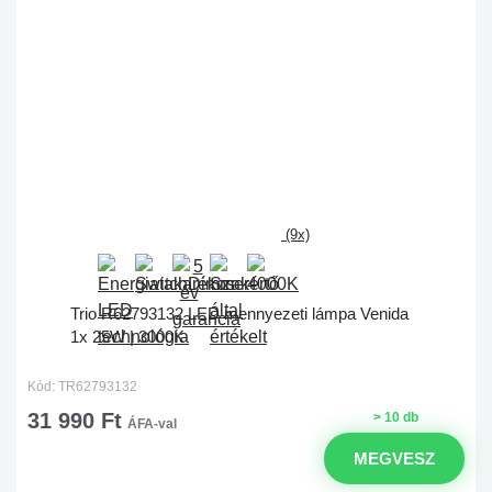
(9x)
Trio R62793132 LED mennyezeti lámpa Venida
1x 25W | 3000K
Kód: TR62793132
31 990 Ft
> 10 db
ÁFA-val
MEGVESZ