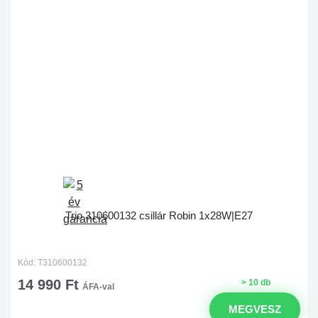
Trio 310600132 csillár Robin 1x28W|E27
Kód: T310600132
14 990 Ft
> 10 db
ÁFA-val
MEGVESZ