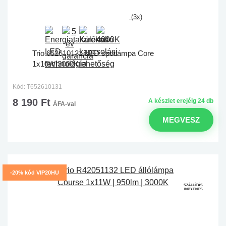
(3x)
Trio 652610131 LED spotlámpa Core
1x10W|3000K
Kód: T652610131
8 190 Ft
A készlet erejéig 24 db
ÁFA-val
MEGVESZ
-20% kód VIP20HU
SZÁLLÍTÁS
INGYENES