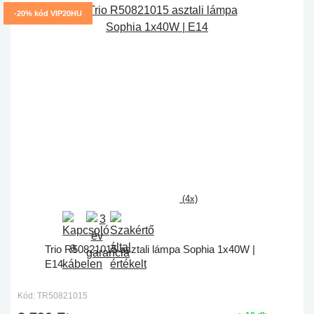
-20% kód VIP20HU
(4x)
Trio R50821015 asztali lámpa Sophia 1x40W |
E14
Kód: TR50821015