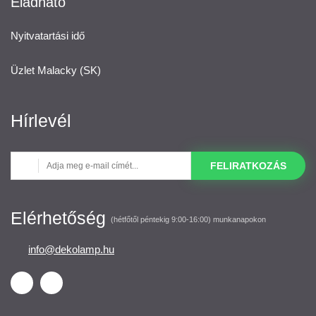
Eladható
Nyitvatartási idő
Üzlet Malacky (SK)
Hírlevél
FELIRATKOZÁS
Elérhetőség
(hétfőtől péntekig 9:00-16:00) munkanapokon
info@dekolamp.hu