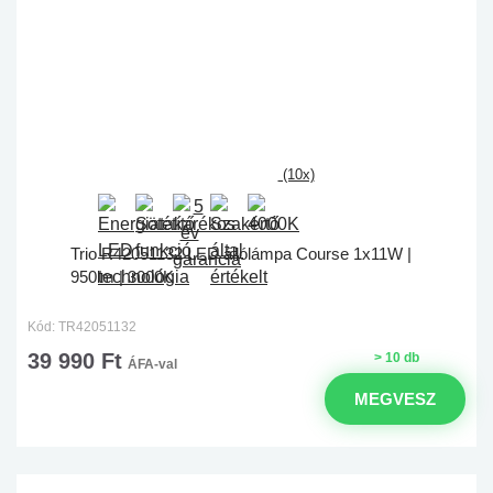
(10x)
Trio R42051132 LED állólámpa Course 1x11W |
950lm | 3000K
Kód: TR42051132
39 990 Ft
> 10 db
ÁFA-val
MEGVESZ