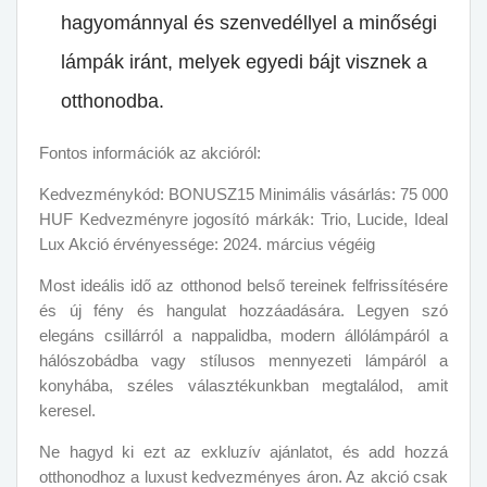
hagyománnyal és szenvedéllyel a minőségi
lámpák iránt, melyek egyedi bájt visznek a
otthonodba.
Fontos információk az akcióról:
Kedvezménykód: BONUSZ15 Minimális vásárlás: 75 000
HUF Kedvezményre jogosító márkák: Trio, Lucide, Ideal
Lux Akció érvényessége: 2024. március végéig
Most ideális idő az otthonod belső tereinek felfrissítésére
és új fény és hangulat hozzáadására. Legyen szó
elegáns csillárról a nappalidba, modern állólámpáról a
hálószobádba vagy stílusos mennyezeti lámpáról a
konyhába, széles választékunkban megtalálod, amit
keresel.
Ne hagyd ki ezt az exkluzív ajánlatot, és add hozzá
otthonodhoz a luxust kedvezményes áron. Az akció csak