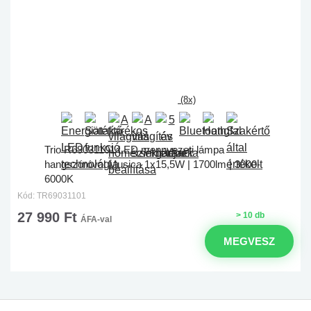
(8x)
Trio R69031101 LED mennyezeti lámpa
hangszóróval Musica 1x15,5W | 1700lm | 3000-
6000K
Kód: TR69031101
27 990 Ft
> 10 db
ÁFA-val
MEGVESZ