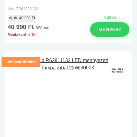
Kód: TR62883132
> 10 db
Aj. ár:
40 991 Ft
40 990 Ft
ÁFA-val
MEGVESZ
Megtakarít -0 %
-20% kód VIP20HU
SZÁLLÍTÁS
INGYENES