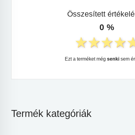
Összesített értékel
0 %
Ezt a terméket még
senki
sem ér
Termék kategóriák