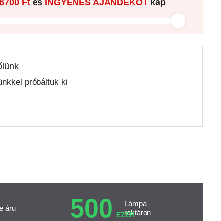
6700 Ft
és
INGYENES AJÁNDÉKOT
kap
őlünk
nkkel próbáltuk ki
500
Lámpa
e áru
raktáron
EZER