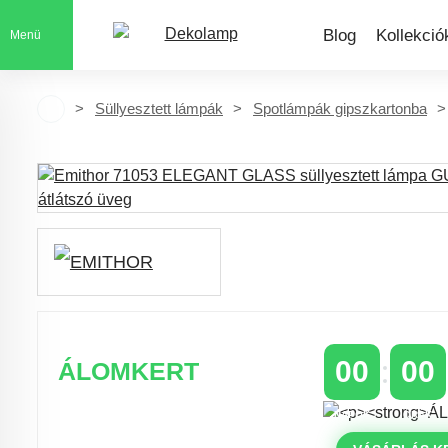
Blog
Kollekció
Menü
Süllyesztett lámpák
Spotlámpák gipszkartonba
00
00
ÁLOMKERT
NAPOK
ÓRÁK
Időszakos 20% kedvezmény 150
000 Ft feletti rendelés esetén