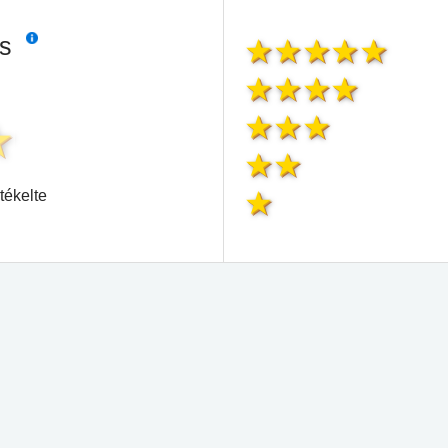
és
tékelte