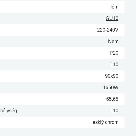
fém
GU10
220-240V
Nem
IP20
110
90x90
1x50W
65,65
 mélység
110
lesklý chrom