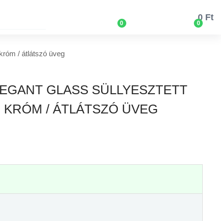
0 Ft
0
0
róm / átlátszó üveg
LEGANT GLASS SÜLLYESZTETT
, KRÓM / ÁTLÁTSZÓ ÜVEG