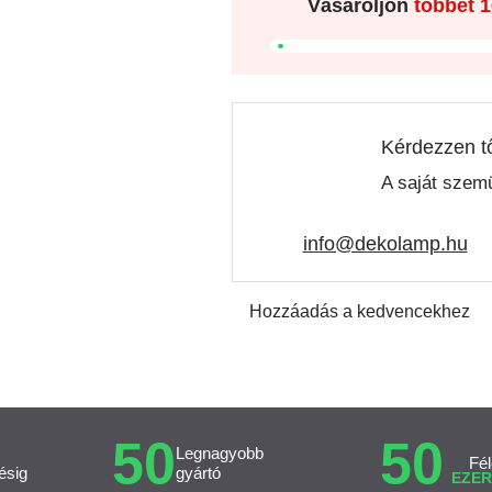
Vásároljon
többet
1
Kérdezzen t
A saját szemü
info@dekolamp.hu
Hozzáadás a kedvencekhez
50
50
Legnagyobb
Fél
ésig
gyártó
EZER