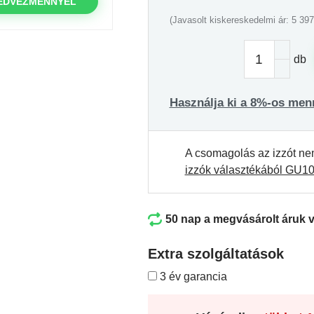
EDVEZMÉNNYEL
(Javasolt kiskereskedelmi ár: 5 397
db
Használja ki a 8%-os men
A csomagolás az izzót ne
izzók választékából GU1
50 nap a megvásárolt áruk 
Extra szolgáltatások
3 év garancia