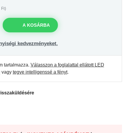
 Ft)
A KOSÁRBA
nyiségi kedvezményeket.
m tartalmazza.
Válasszon a foglalattal ellátott LED
0
vagy
tegye intelligenssé a fényt
.
visszaküldésére