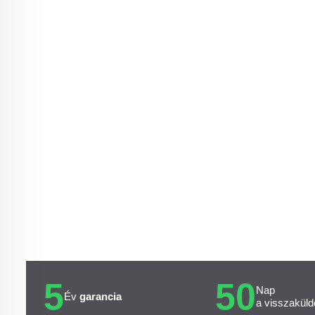
5
50
Nap
Év
garancia
a visszaküld