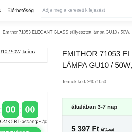
k
Elérhetőség
Emithor 71053 ELEGANT GLASS süllyesztett lámpa GU10 / 50W, k
EMITHOR 71053 E
LÁMPA GU10 / 50W
Termék kód: 94071053
általában 3-7 nap
00
00
PERCEK
MP
5 397
Ft
ÁFA-val