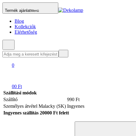
Termék ajánlat
Menü
Blog
Kollekciók
Elérhetőség
0
0
0 Ft
Szállítási módok
Szállító
990 Ft
Személyes átvétel Malacky (SK)
Ingyenes
Ingyenes szállítás 20000 Ft felett