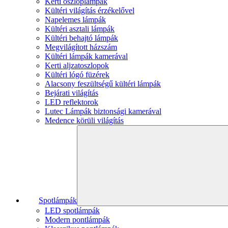
Kerti oszloplámpák
Kültéri világítás érzékelővel
Napelemes lámpák
Kültéri asztali lámpák
Kültéri behajtó lámpák
Megvilágított házszám
Kültéri lámpák kamerával
Kerti aljzatoszlopok
Kültéri lógó füzérek
Alacsony feszültségű kültéri lámpák
Bejárati világítás
LED reflektorok
Lutec Lámpák biztonsági kamerával
Medence körüli világítás
Spotlámpák
LED spotlámpák
Modern pontlámpák