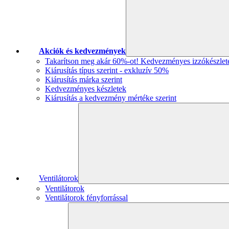
Akciók és kedvezmények
Takarítson meg akár 60%-ot! Kedvezményes izzókészlet
Kiárusítás típus szerint - exkluzív 50%
Kiárusítás márka szerint
Kedvezményes készletek
Kiárusítás a kedvezmény mértéke szerint
Ventilátorok
Ventilátorok
Ventilátorok fényforrással