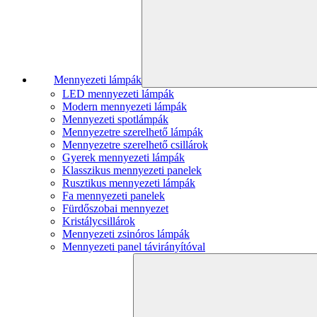
Mennyezeti lámpák
LED mennyezeti lámpák
Modern mennyezeti lámpák
Mennyezeti spotlámpák
Mennyezetre szerelhető lámpák
Mennyezetre szerelhető csillárok
Gyerek mennyezeti lámpák
Klasszikus mennyezeti panelek
Rusztikus mennyezeti lámpák
Fa mennyezeti panelek
Fürdőszobai mennyezet
Kristálycsillárok
Mennyezeti zsinóros lámpák
Mennyezeti panel távirányítóval