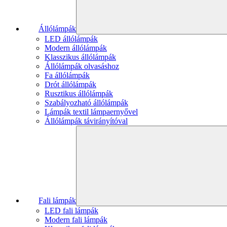
Állólámpák
LED állólámpák
Modern állólámpák
Klasszikus állólámpák
Állólámpák olvasáshoz
Fa állólámpák
Drót állólámpák
Rusztikus állólámpák
Szabályozható állólámpák
Lámpák textil lámpaernyővel
Állólámpák távirányítóval
Fali lámpák
LED fali lámpák
Modern fali lámpák