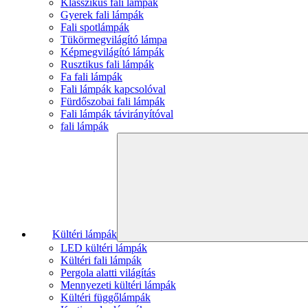
Klasszikus fali lámpák
Gyerek fali lámpák
Fali spotlámpák
Tükörmegvilágító lámpa
Képmegvilágító lámpák
Rusztikus fali lámpák
Fa fali lámpák
Fali lámpák kapcsolóval
Fürdőszobai fali lámpák
Fali lámpák távirányítóval
fali lámpák
Kültéri lámpák
LED kültéri lámpák
Kültéri fali lámpák
Pergola alatti világítás
Mennyezeti kültéri lámpák
Kültéri függőlámpák