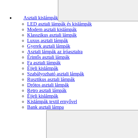
Asztali kislámpák
LED asztali lámpák és kislámpák
Modern asztali kislámpák
Klasszikus asztali lámpák
Luxus asztali lámpák
Gyerek asztali lámpák
Asztali lámpák az íróasztalra
Érintős asztali lámpák
Fa asztali lámpák
Éjjeli kislámpák
Szabályozható asztali lámpák
Rusztikus asztali lámpák
Drótos asztali lámpák
Retro asztali lámpák
Éjjeli kislámpák
Kislámpák textil ernyővel
Bank asztali lámpa