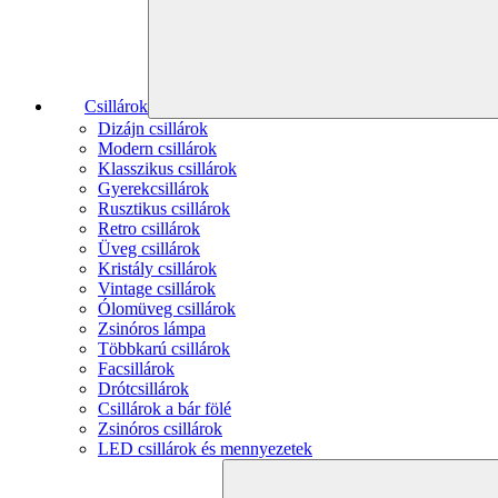
Csillárok
Dizájn csillárok
Modern csillárok
Klasszikus csillárok
Gyerekcsillárok
Rusztikus csillárok
Retro csillárok
Üveg csillárok
Kristály csillárok
Vintage csillárok
Ólomüveg csillárok
Zsinóros lámpa
Többkarú csillárok
Facsillárok
Drótcsillárok
Csillárok a bár fölé
Zsinóros csillárok
LED csillárok és mennyezetek