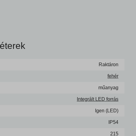
éterek
Raktáron
fehér
műanyag
Integrált LED forrás
Igen (LED)
IP54
215