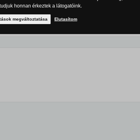
udjuk honnan érkeztek a látogatóink.
ítások megváltoztatása
Elutasítom