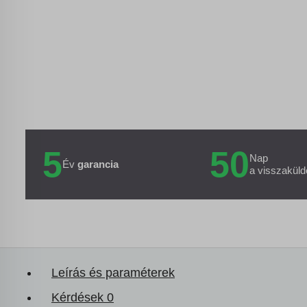
5
50
Nap
Év
garancia
a visszaküld
Leírás és paraméterek
Kérdések
0