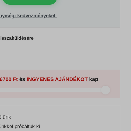
nyiségi kedvezményeket.
visszaküldésére
6700 Ft
és
INGYENES AJÁNDÉKOT
kap
őlünk
nkkel próbáltuk ki