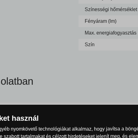
Színességi hőmérséklet 
Fényáram (lm)
Max. energiafogyasztás
Szín
olatban
iket használ
egyéb nyomkövető technológiákat alkalmaz, hogy javítsa a böng
 szabott tartalmakat és célzott hirdetéseket jelenít meg, és el