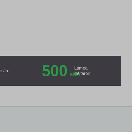
500
Lámpa
e áru
raktáron
EZER