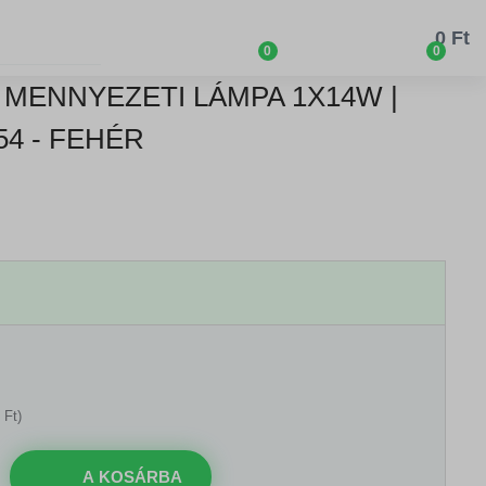
0 Ft
0
0
 MENNYEZETI LÁMPA 1X14W |
P54 - FEHÉR
 Ft)
A KOSÁRBA