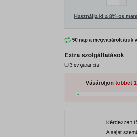
Használja ki a 8%-os men
50 nap a megvásárolt áruk 
Extra szolgáltatások
3 év garancia
Vásároljon
többet
1
Kérdezzen t
A saját szemü