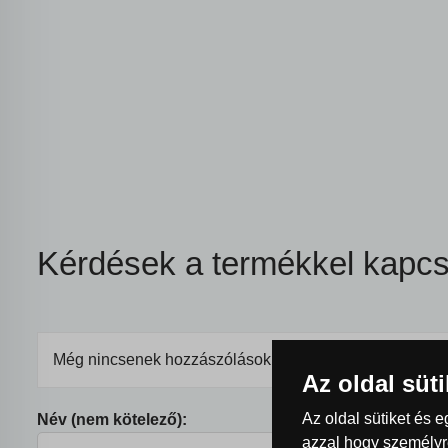
Kérdések a termékkel kapcs
Még nincsenek hozzászólások, legyen az első!
Az oldal süt
Az oldal sütiket és 
Név (nem kötelező):
azzal hogy személyre