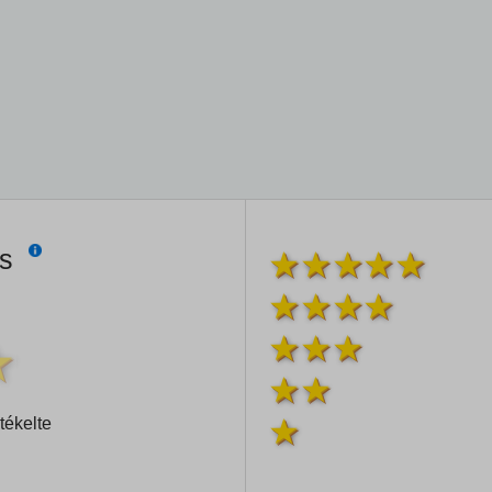
és
tékelte