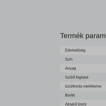
Termék param
Elérhetőség
Szín
Anyag
Szűrő foglalat
Izzó/forrás mellékelve
Borító
Átmérő [mm]