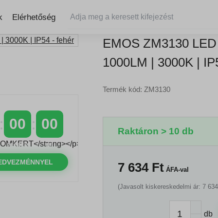
k
Elérhetőség
EMOS ZM3130 LED
1000LM | 3000K | I
Termék kód: ZM3130
00
00
Raktáron > 10 db
PERCEK
MP
EDVEZMÉNNYEL
7 634
Ft
ÁFA-val
(Javasolt kiskereskedelmi ár: 7 634
db