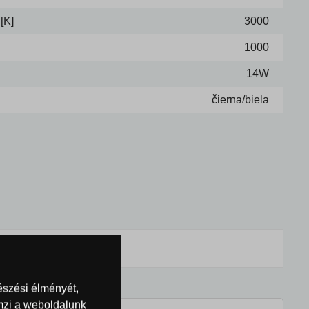
[K]
3000
1000
14W
čierna/biela
észési élményét,
emzi a weboldalunk