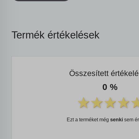
Termék értékelések
Összesített értékel
0 %
Ezt a terméket még
senki
sem ér