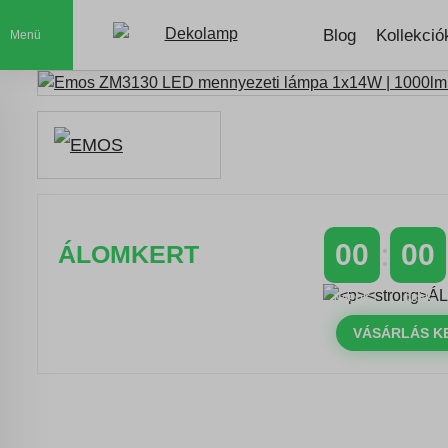
Blog
Kollekció
Menü
00
00
ÁLOMKERT
NAPOK
ÓRÁK
Időszakos 20% kedvezmény 150
000 Ft feletti rendelés esetén
VÁSÁRLÁS K
a következő kóddal: VIP20HU