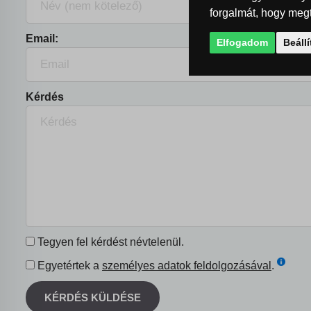
forgalmát, hogy megt
Email:
Elfogadom
Beáll
Kérdés
Tegyen fel kérdést névtelenül.
Egyetértek a
személyes adatok feldolgozásával
.
KÉRDÉS KÜLDÉSE