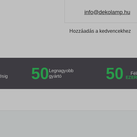
info@dekolamp.hu
Hozzáadás a kedvencekhez
50
50
Legnagyobb
Fél
ésig
gyártó
EZER