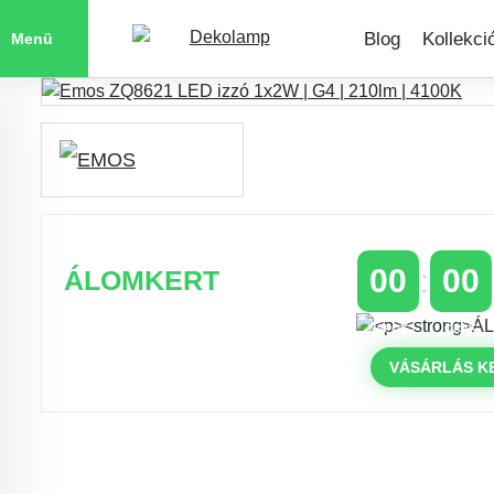
Blog
Kollekci
Menü
00
00
ÁLOMKERT
NAPOK
ÓRÁK
Időszakos 20% kedvezmény 150
000 Ft feletti rendelés esetén
VÁSÁRLÁS K
a következő kóddal: VIP20HU