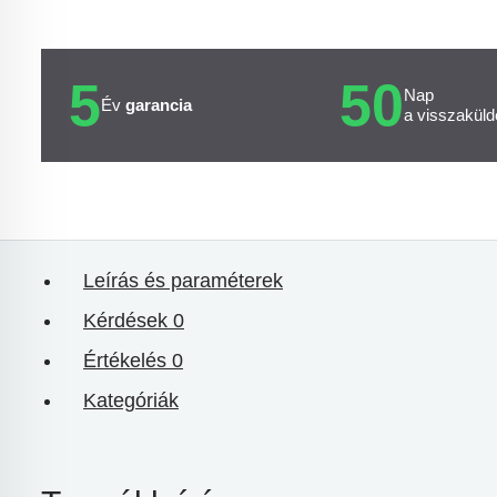
5
50
Nap
Év
garancia
a visszaküld
Leírás és paraméterek
Kérdések
0
Értékelés
0
Kategóriák