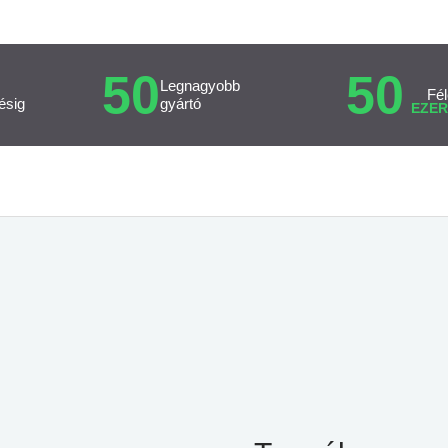
50
50
Legnagyobb
Fél
ésig
gyártó
EZER