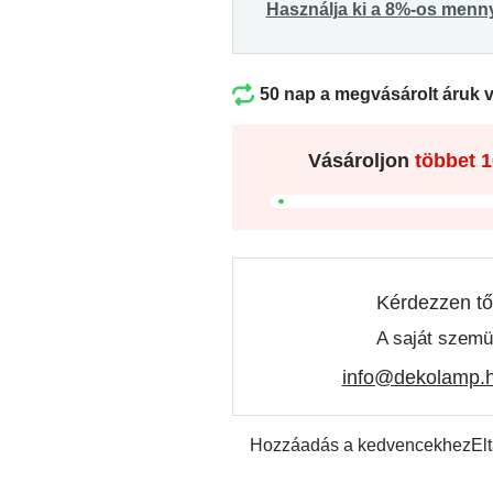
Használja ki a 8%-os menn
50 nap a megvásárolt áruk 
Vásároljon
többet
1
Kérdezzen tő
A saját szemü
info@dekolamp.
Hozzáadás a kedvencekhez
El