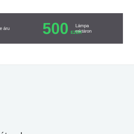
500
Lámpa
e áru
raktáron
EZER