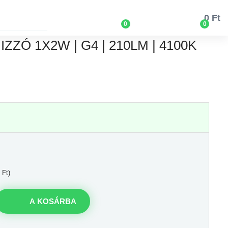
0 Ft
0
0
ZZÓ 1X2W | G4 | 210LM | 4100K
 Ft)
A KOSÁRBA