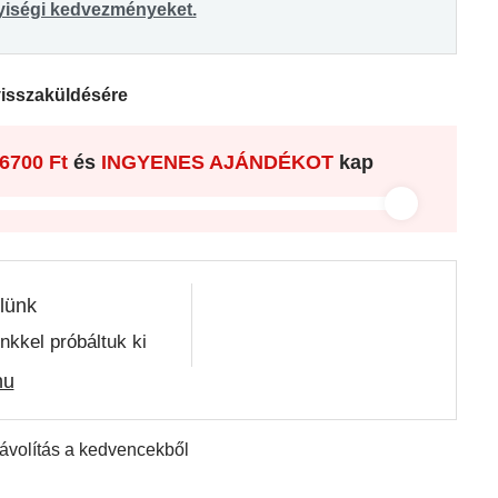
yiségi kedvezményeket.
visszaküldésére
6700 Ft
és
INGYENES AJÁNDÉKOT
kap
lünk
nkkel próbáltuk ki
hu
távolítás a kedvencekből