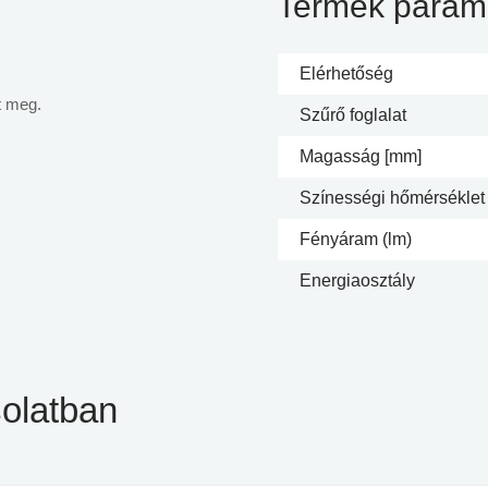
Termék param
Elérhetőség
t meg.
Szűrő foglalat
Magasság [mm]
Színességi hőmérséklet 
Fényáram (lm)
Energiaosztály
olatban