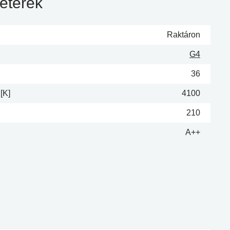
éterek
Raktáron
G4
36
[K]
4100
210
A++