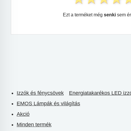
Ezt a terméket még
senki
sem ér
Izzók és fénycsövek
Energiatakarékos LED izz
EMOS Lámpák és világítás
Akció
Minden termék