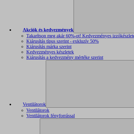
Akciók és kedvezmények
Takarítson meg akár 60%-ot! Kedvezményes izzókészlet
Kiárusítás típus szerint - exkluzív 50%
Kiárusítás márka szerint
Kedvezményes készletek
Kiárusítás a kedvezmény mértéke szerint
Ventilátorok
Ventilátorok
Ventilátorok fényforrással