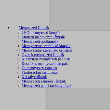
Mennyezeti lámpák
LED mennyezeti lámpák
Modern mennyezeti lámpák
Mennyezeti spotlámpák
Mennyezetre szerelhető lámpák
Mennyezetre szerelhető csillárok
Gyerek mennyezeti lámpák
Klasszikus mennyezeti panelek
Rusztikus mennyezeti lámpák
Fa mennyezeti panelek
Fürdőszobai mennyezet
Kristálycsillárok
Mennyezeti zsinóros lámpák
Mennyezeti panel távirányítóval