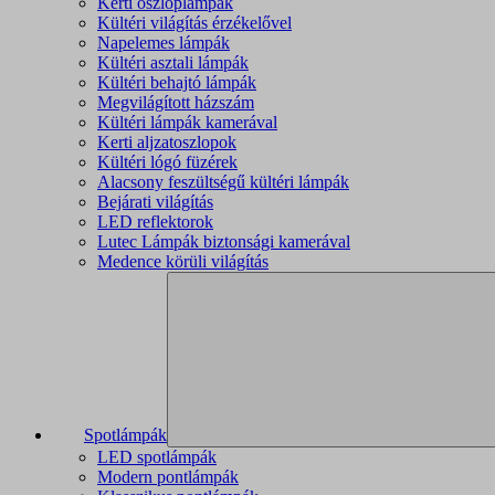
Kerti oszloplámpák
Kültéri világítás érzékelővel
Napelemes lámpák
Kültéri asztali lámpák
Kültéri behajtó lámpák
Megvilágított házszám
Kültéri lámpák kamerával
Kerti aljzatoszlopok
Kültéri lógó füzérek
Alacsony feszültségű kültéri lámpák
Bejárati világítás
LED reflektorok
Lutec Lámpák biztonsági kamerával
Medence körüli világítás
Spotlámpák
LED spotlámpák
Modern pontlámpák