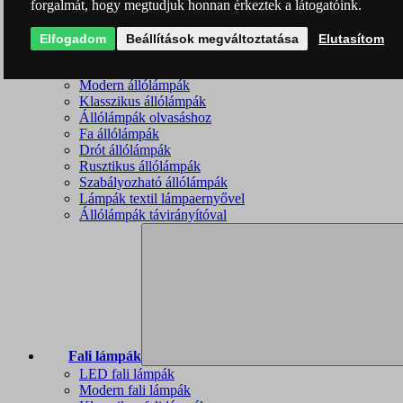
forgalmát, hogy megtudjuk honnan érkeztek a látogatóink.
Elfogadom
Beállítások megváltoztatása
Elutasítom
Állólámpák
LED állólámpák
Modern állólámpák
Klasszikus állólámpák
Állólámpák olvasáshoz
Fa állólámpák
Drót állólámpák
Rusztikus állólámpák
Szabályozható állólámpák
Lámpák textil lámpaernyővel
Állólámpák távirányítóval
Fali lámpák
LED fali lámpák
Modern fali lámpák