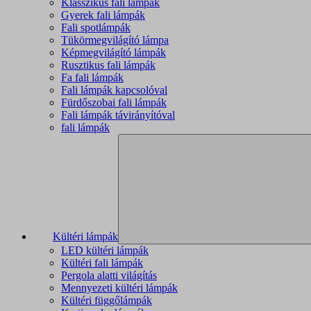
Klasszikus fali lámpák
Gyerek fali lámpák
Fali spotlámpák
Tükörmegvilágító lámpa
Képmegvilágító lámpák
Rusztikus fali lámpák
Fa fali lámpák
Fali lámpák kapcsolóval
Fürdőszobai fali lámpák
Fali lámpák távirányítóval
fali lámpák
Kültéri lámpák
LED kültéri lámpák
Kültéri fali lámpák
Pergola alatti világítás
Mennyezeti kültéri lámpák
Kültéri függőlámpák