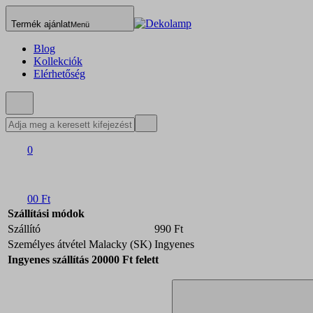
Termék ajánlat
Menü
Blog
Kollekciók
Elérhetőség
0
0
0 Ft
Szállítási módok
Szállító
990 Ft
Személyes átvétel Malacky (SK)
Ingyenes
Ingyenes szállítás 20000 Ft felett