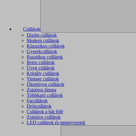
Csillárok
Dizájn csillárok
Modern csillárok
Klasszikus csillárok
Gyerekcsillárok
Rusztikus csillárok
Retro csillárok
Üveg csillárok
Kristály csillárok
Vintage csillárok
Ólomüveg csillárok
Zsinóros lámpa
Többkarú csillárok
Facsillárok
Drótcsillárok
Csillárok a bár fölé
Zsinóros csillárok
LED csillárok és mennyezetek