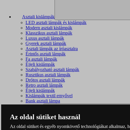
Asztali kislámpák
LED asztali lámpák és kislámpák
Modern asztali kislámpák
Klasszikus asztali lámpák
Luxus asztali lámpák
Gyerek asztali lámpák
Asztali lámpák az íróasztalra
Érintős asztali lámpák
Fa asztali lámpák
Éjjeli kislámpák
Szabályozható asztali lámpák
Rusztikus asztali lámpák
Drótos asztali lámpák
Retro asztali lámpák
Éjjeli kislámpák
Kislámpák textil ernyővel
Bank asztali lámpa
Az oldal sütiket használ
Az oldal sütiket és egyéb nyomkövető technológiákat alkalmaz, hog