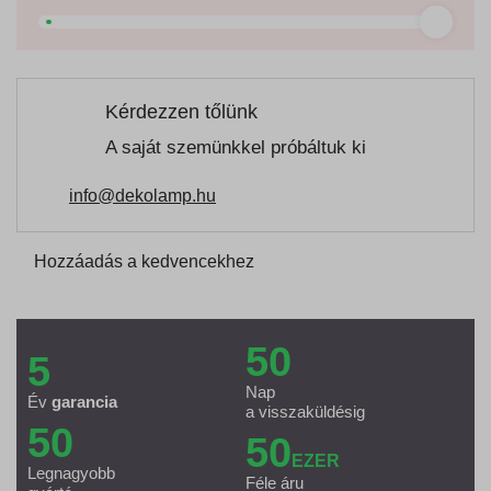
Kérdezzen tőlünk
A saját szemünkkel próbáltuk ki
info@dekolamp.hu
Hozzáadás a kedvencekhez
50
5
Nap
Év
garancia
a visszaküldésig
50
50
EZER
Legnagyobb
Féle áru