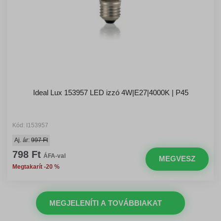
Ideal Lux 153957 LED izzó 4W|E27|4000K | P45
Kód: I153957
Aj. ár:
997 Ft
798 Ft
ÁFA-val
MEGVESZ
Megtakarít -20 %
MEGJELENÍTI A TOVÁBBIAKAT