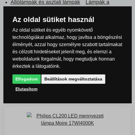
Állólámpák és asztali lámpák
Lámpák a
nappaliba (nappali szobába)
Állólámpák a
Az oldal sütiket használ
nappaliba (nappali szobába)
Az oldal sütiket és egyéb nyomkövető
Globo lighting Lámpák és világítás
technológiákat alkalmaz, hogy javítsa a böngészési
élményét, azzal hogy személyre szabott tartalmakat
Globo lighting Lámpák és világítás
Globo kültéri
és célzott hirdetéseket jelenít meg, és elemzi a
lámpák
weboldalunk forgalmát, hogy megtudjuk honnan
érkeztek a látogatóink.
Elfogadom
Beállítások megváltoztatása
Elutasítom
Leggyakrabban értékesített...