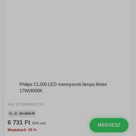
Philips CL200 LED mennyezeti lámpa Moire
17W|4000K
Kód: 8718699681159
Aj. ár:
10 355 Ft
6 731 Ft
ÁFA-val
MEGVESZ
Megtakarít -35 %