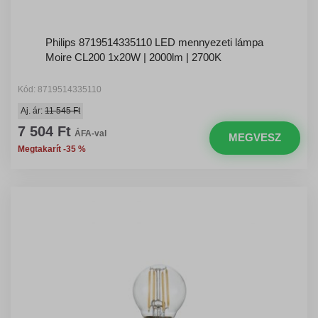
Philips 8719514335110 LED mennyezeti lámpa
Moire CL200 1x20W | 2000lm | 2700K
Kód: 8719514335110
Aj. ár:
11 545 Ft
7 504 Ft
ÁFA-val
MEGVESZ
Megtakarít -35 %