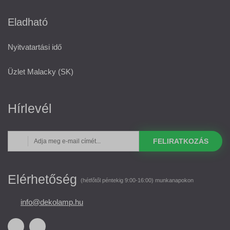
Eladható
Nyitvatartási idő
Üzlet Malacky (SK)
Hírlevél
FELIRATKOZÁS
Elérhetőség
(hétfőtől péntekig 9:00-16:00) munkanapokon
info@dekolamp.hu