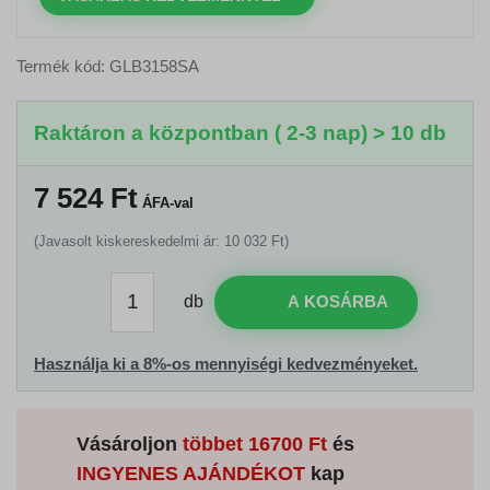
Termék kód: GLB3158SA
Raktáron a központban ( 2-3 nap) > 10 db
7 524
Ft
ÁFA-val
(Javasolt kiskereskedelmi ár: 10 032 Ft)
db
A KOSÁRBA
Használja ki a 8%-os mennyiségi kedvezményeket.
Vásároljon
többet
16700 Ft
és
INGYENES AJÁNDÉKOT
kap