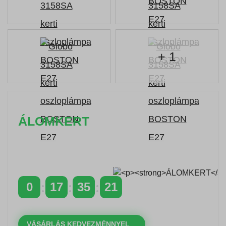
+ 1
ÁLOMKERT
Időszakos 20% kedvezmény 150 000 Ft feletti
rendelés esetén
a következő kóddal: VIP20HU
0
17
35
21
NAPOK
ÓRÁK
PERCEK
MP
VÁSÁRLÁS KEDVEZMÉNNYEL