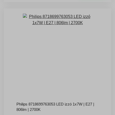
Philips 8718699763053 LED izzó 1x7W | E27 |
806lm | 2700K