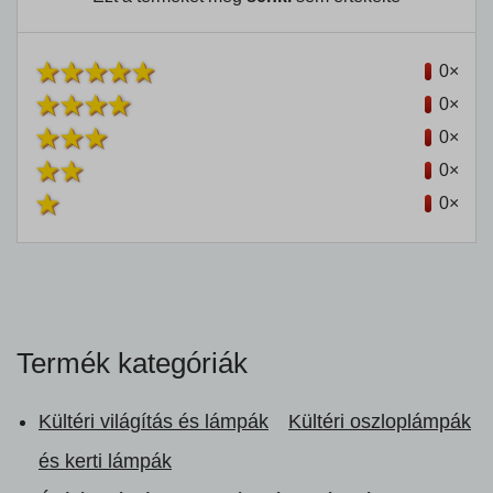
0×
0×
0×
0×
0×
Termék kategóriák
Kültéri világítás és lámpák
Kültéri oszloplámpák
és kerti lámpák