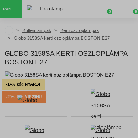
Menü
0
0
Kültéri lámpák
Kerti oszloplámpák
Globo 3158SA kerti oszloplámpa BOSTON E27
GLOBO 3158SA KERTI OSZLOPLÁMPA
BOSTON E27
-14% kód NYAR14
-20% kód VIP20HU