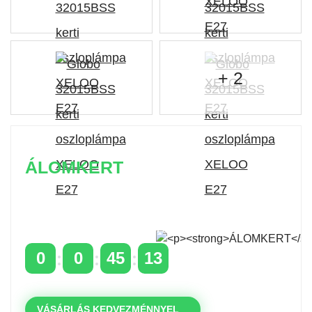
+ 2
ÁLOMKERT
Időszakos 20% kedvezmény 150 000 Ft feletti
rendelés esetén
a következő kóddal: VIP20HU
0
0
45
13
NAPOK
ÓRÁK
PERCEK
MP
VÁSÁRLÁS KEDVEZMÉNNYEL