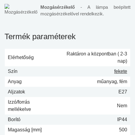
Mozgásérzékelő
- A lámpa beépített
mozgásérzékelővel rendelkezik.
Termék paraméterek
Raktáron a központban ( 2-3
Elérhetőség
nap)
Szín
fekete
Anyag
műanyag, fém
Aljzatok
E27
Izzó/forrás
Nem
mellékelve
Borító
IP44
Magasság [mm]
500