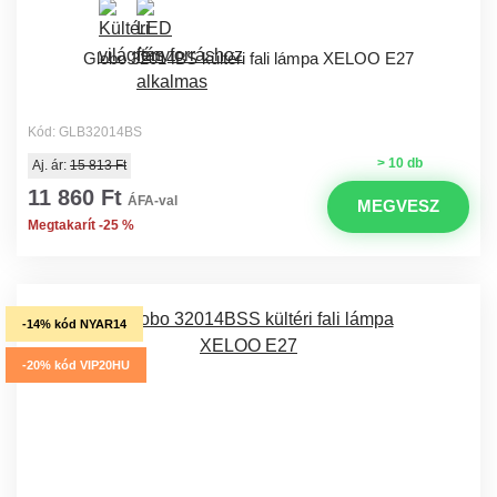
Globo 32014BS kültéri fali lámpa XELOO E27
Kód: GLB32014BS
> 10 db
Aj. ár:
15 813 Ft
11 860 Ft
ÁFA-val
MEGVESZ
Megtakarít -25 %
-14% kód NYAR14
-20% kód VIP20HU