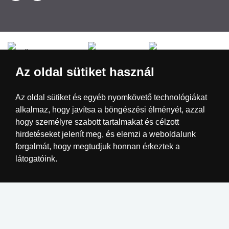
Česká republika
Slovensko
Deutschland
Az oldal sütiket használ
Magyarország
Österreich
België
Az oldal sütiket és egyéb nyomkövető technológiákat
alkalmaz, hogy javítsa a böngészési élményét, azzal
Nederland
hogy személyre szabott tartalmakat és célzott
hirdetéseket jelenít meg, és elemzi a weboldalunk
forgalmát, hogy megtudjuk honnan érkeztek a
látogatóink.
Elfogadom
Beállítások megváltoztatása
Elutasítom