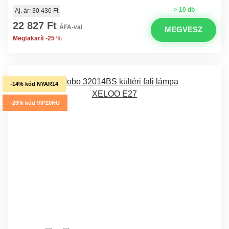
> 10 db
Aj. ár:
30 436 Ft
22 827 Ft
ÁFA-val
MEGVESZ
Megtakarít -25 %
-14% kód NYAR14
-20% kód VIP20HU