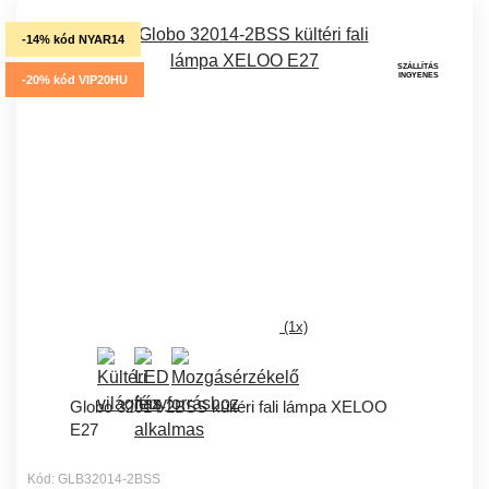
-14% kód NYAR14
SZÁLLÍTÁS
INGYENES
-20% kód VIP20HU
(1x)
Globo 32014-2BSS kültéri fali lámpa XELOO
E27
Kód: GLB32014-2BSS