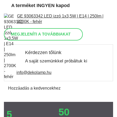
A terméket INGYEN kapod
GE 93063342 LED izzó 1x3,5W | E14 | 250lm |
2700K - fehér
MEGJELENÍTI A TOVÁBBIAKAT
Kérdezzen tőlünk
A saját szemünkkel próbáltuk ki
info@dekolamp.hu
Hozzáadás a kedvencekhez
50
5