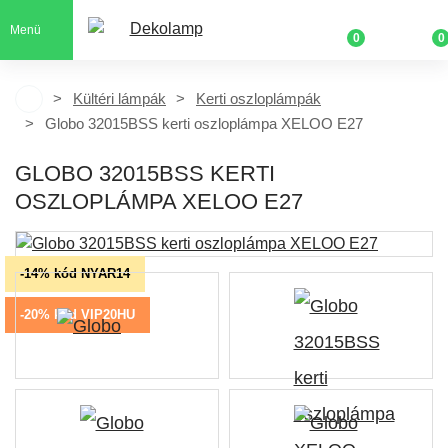
Menü
0
0
Kültéri lámpák
Kerti oszloplámpák
Globo 32015BSS kerti oszloplámpa XELOO E27
GLOBO 32015BSS KERTI
OSZLOPLÁMPA XELOO E27
-14% kód NYAR14
-20% kód VIP20HU