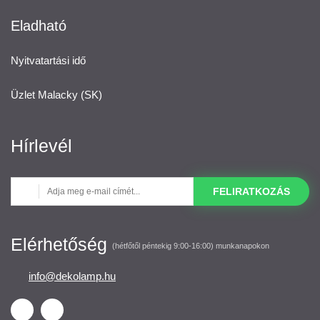
Eladható
Nyitvatartási idő
Üzlet Malacky (SK)
Hírlevél
FELIRATKOZÁS
Elérhetőség
(hétfőtől péntekig 9:00-16:00) munkanapokon
info@dekolamp.hu