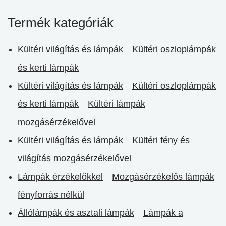
Termék kategóriák
Kültéri világítás és lámpák
Kültéri oszloplámpák
és kerti lámpák
Kültéri világítás és lámpák
Kültéri oszloplámpák
és kerti lámpák
Kültéri lámpák
mozgásérzékelővel
Kültéri világítás és lámpák
Kültéri fény és
világítás mozgásérzékelővel
Lámpák érzékelőkkel
Mozgásérzékelős lámpák
fényforrás nélkül
Állólámpák és asztali lámpák
Lámpák a