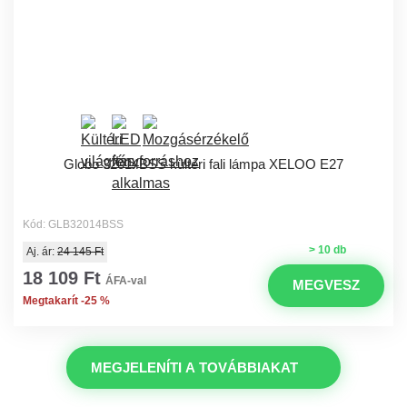
Globo 32014BSS kültéri fali lámpa XELOO E27
Kód: GLB32014BSS
> 10 db
Aj. ár:
24 145 Ft
18 109 Ft
ÁFA-val
MEGVESZ
Megtakarít -25 %
MEGJELENÍTI A TOVÁBBIAKAT