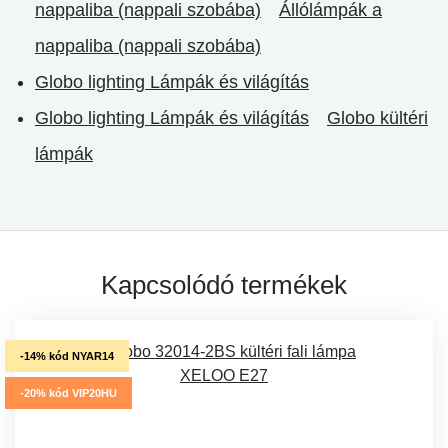
nappaliba (nappali szobába)
Állólámpák a
nappaliba (nappali szobába)
Globo lighting Lámpák és világítás
Globo lighting Lámpák és világítás
Globo kültéri
lámpák
Kapcsolódó termékek
-14% kód NYAR14
-20% kód VIP20HU