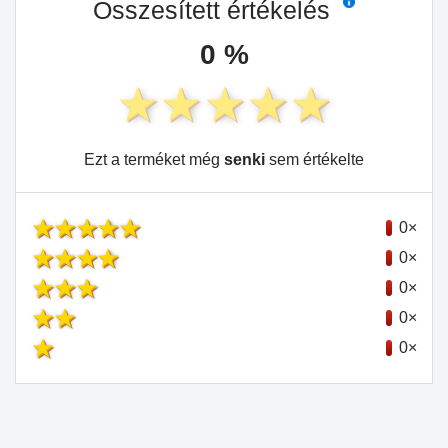
Összesített értékelés
0 %
Ezt a terméket még
senki
sem értékelte
0×
0×
0×
0×
0×