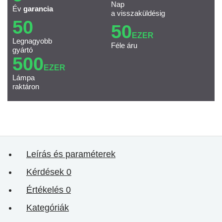
Nap
Év
garancia
a visszaküldésig
50
50
EZER
Legnagyobb
Féle áru
gyártó
500
EZER
Lámpa
raktáron
Leírás és paraméterek
Kérdések
0
Értékelés
0
Kategóriák