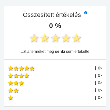
Összesített értékelés
0 %
Ezt a terméket még
senki
sem értékelte
0×
0×
0×
0×
0×