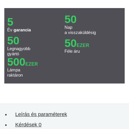
50
5
Nap
Év
garancia
a visszaküldésig
50
50
EZER
Legnagyobb
Féle áru
gyártó
500
EZER
Lámpa
raktáron
Leírás és paraméterek
Kérdések
0