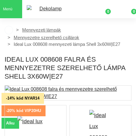
Menü
0
0
Mennyezeti lámpák
Mennyezetre szerelhető csillárok
Ideal Lux 008608 mennyezeti lámpa Shell 3x60W|E27
IDEAL LUX 008608 FALRA ÉS
MENNYEZETRE SZERELHETŐ LÁMPA
SHELL 3X60W|E27
-14% kód NYAR14
-20% kód VIP20HU
Alku