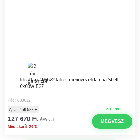
Ideal Lux 008622 fali és mennyezeti lámpa Shell
6x60W|E27
Kód: I008622
> 10 db
Aj. ár:
159 588 Ft
127 670 Ft
ÁFA-val
MEGVESZ
Megtakarít -20 %