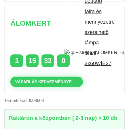
ÁLOMKERT
Időszakos 20% kedvezmény 150 000 Ft feletti
rendelés esetén
a következő kóddal: VIP20HU
1
15
32
0
NAPOK
ÓRÁK
PERCEK
MP
VÁSÁRLÁS KEDVEZMÉNNYEL
Termék kód: I008608
Raktáron a központban ( 2-3 nap) > 10 db