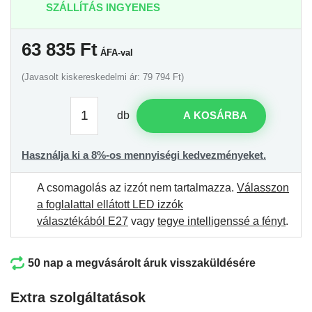
SZÁLLÍTÁS INGYENES
63 835
Ft
ÁFA-val
(Javasolt kiskereskedelmi ár: 79 794 Ft)
db
A KOSÁRBA
Használja ki a 8%-os mennyiségi kedvezményeket.
A csomagolás az izzót nem tartalmazza.
Válasszon
a foglalattal ellátott LED izzók
választékából E27
vagy
tegye intelligenssé a fényt
.
50 nap a megvásárolt áruk visszaküldésére
Extra szolgáltatások