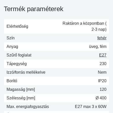
Termék paraméterek
Raktáron a központban (
Elérhetőség
2-3 nap)
Szín
fehér
Anyag
üveg, fém
Szűrő foglalat
E27
Tápegység
230
Izzó/forrás mellékelve
Nem
Borító
IP20
Magasság [mm]
120
Szélesség [mm]
Ø 400
Max. energiafogyasztás
E27 max 3 x 60W