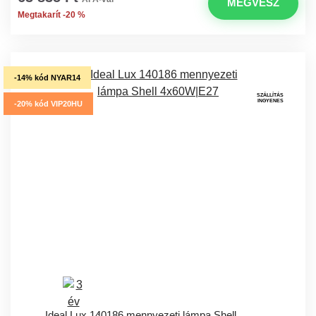
MEGVESZ
Megtakarít -20 %
-14% kód NYAR14
SZÁLLÍTÁS
INGYENES
-20% kód VIP20HU
Ideal Lux 140186 mennyezeti lámpa Shell