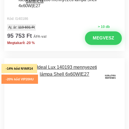
4x60W|E27
Kód: I140186
> 10 db
Aj. ár:
119 691 Ft
95 753 Ft
ÁFA-val
MEGVESZ
Megtakarít -20 %
-14% kód NYAR14
SZÁLLÍTÁS
INGYENES
-20% kód VIP20HU