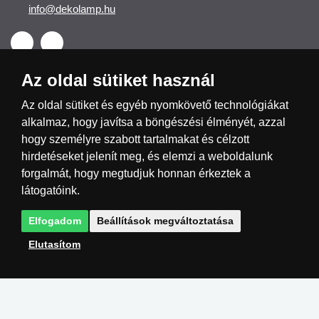
info@dekolamp.hu
Az oldal sütiket használ
Az oldal sütiket és egyéb nyomkövető technológiákat
alkalmaz, hogy javítsa a böngészési élményét, azzal
Česká republika
Slovensko
Deutschland
hogy személyre szabott tartalmakat és célzott
hirdetéseket jelenít meg, és elemzi a weboldalunk
Magyarország
Österreich
België
forgalmát, hogy megtudjuk honnan érkeztek a
látogatóink.
Nederland
Elfogadom
Beállítások megváltoztatása
Elutasítom