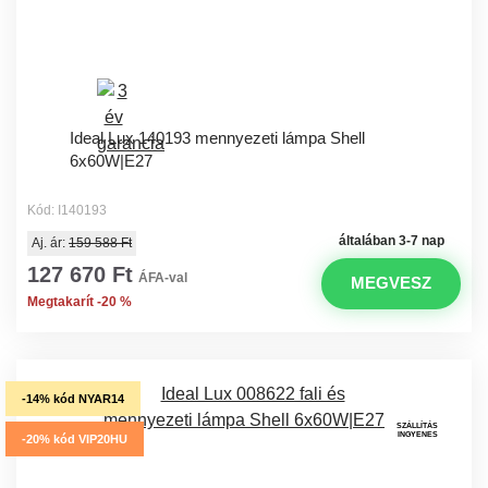
Ideal Lux 140193 mennyezeti lámpa Shell
6x60W|E27
Kód: I140193
általában 3-7 nap
Aj. ár:
159 588 Ft
127 670 Ft
ÁFA-val
MEGVESZ
Megtakarít -20 %
-14% kód NYAR14
SZÁLLÍTÁS
INGYENES
-20% kód VIP20HU