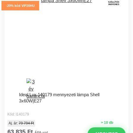
SZÁLLÍTÁS
INGYENES
-20% kód VIP20HU
Ideal Lux 140179 mennyezeti lámpa Shell
3x60W|E27
Kód: I140179
> 10 db
Aj. ár:
79 794 Ft
63 835 Ft
ÁFA-val