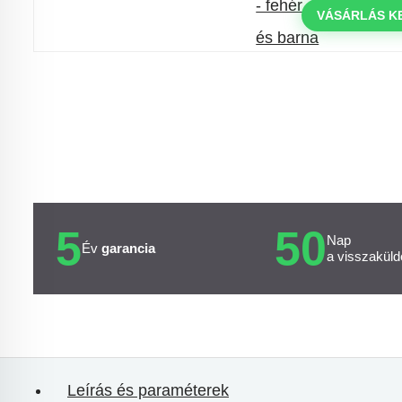
000 Ft feletti rendelés esetén
VÁSÁRLÁS K
a következő kóddal: VIP20HU
5
50
Nap
Év
garancia
a visszaküld
Leírás és paraméterek