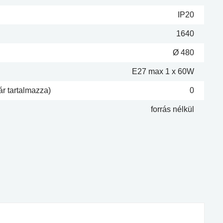
IP20
1640
Ø 480
E27 max 1 x 60W
ár tartalmazza)
0
forrás nélkül