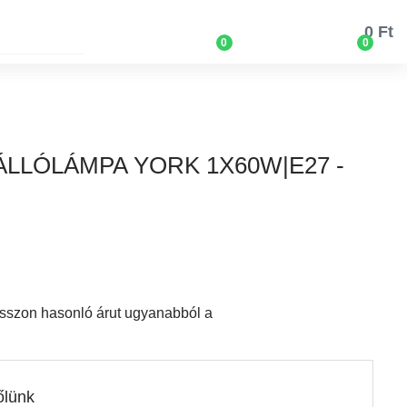
0 Ft
0
0
 ÁLLÓLÁMPA YORK 1X60W|E27 -
lasszon hasonló árut ugyanabból a
őlünk