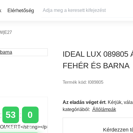
k
Elérhetőség
0W|E27
IDEAL LUX 089805
FEHÉR ÉS BARNA
Termék kód: I089805
Az eladás véget ért
. Kérjük, vá
kategóriából:
Állólámpák
52
59
PERCEK
MP
Kérdezzen t