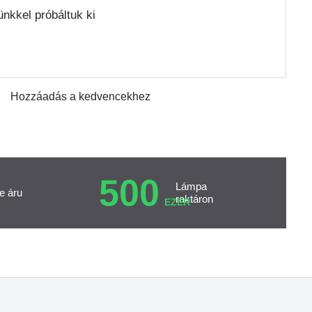
nkkel próbáltuk ki
Hozzáadás a kedvencekhez
500
Lámpa
e áru
raktáron
EZER