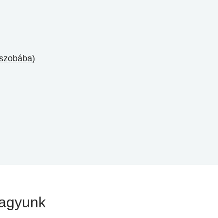
 szobába)
vagyunk