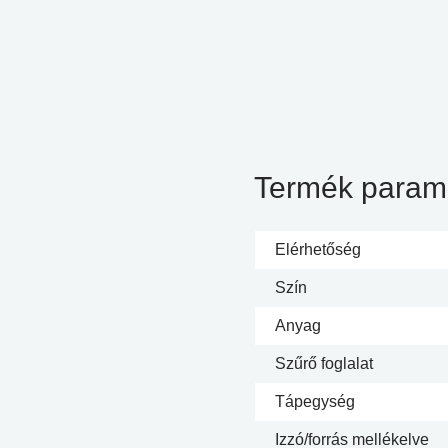
Termék param
Elérhetőség
Szín
Anyag
Szűrő foglalat
Tápegység
Izzó/forrás mellékelve