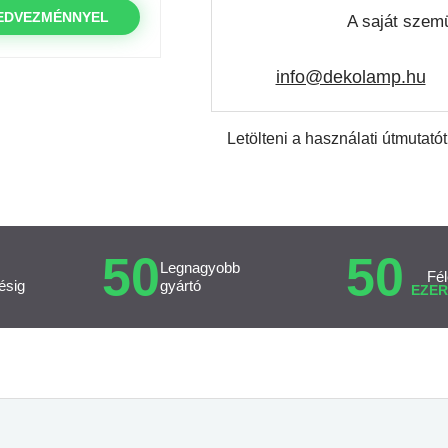
EDVEZMÉNNYEL
A saját szemü
info@dekolamp.hu
Letölteni a használati útmutatót
50
50
Legnagyobb
Fél
ésig
gyártó
EZER