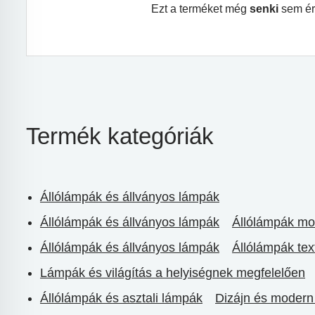
Ezt a terméket még
senki
sem ér
Termék kategóriák
Állólámpák és állványos lámpák
Állólámpák és állványos lámpák
Állólámpák mo
Állólámpák és állványos lámpák
Állólámpák tex
Lámpák és világítás a helyiségnek megfelelően
Állólámpák és asztali lámpák
Dizájn és modern