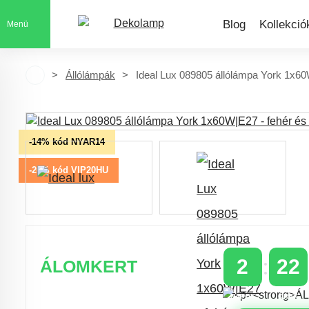
Blog
Kollekció
Menü
Állólámpák
Ideal Lux 089805 állólámpa York 1x6
-14% kód NYAR14
-20% kód VIP20HU
2
22
ÁLOMKERT
NAPOK
ÓRÁK
Időszakos 20% kedvezmény 150