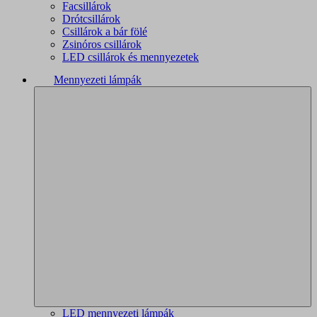
Facsillárok
Drótcsillárok
Csillárok a bár fölé
Zsinóros csillárok
LED csillárok és mennyezetek
Mennyezeti lámpák
LED mennyezeti lámpák