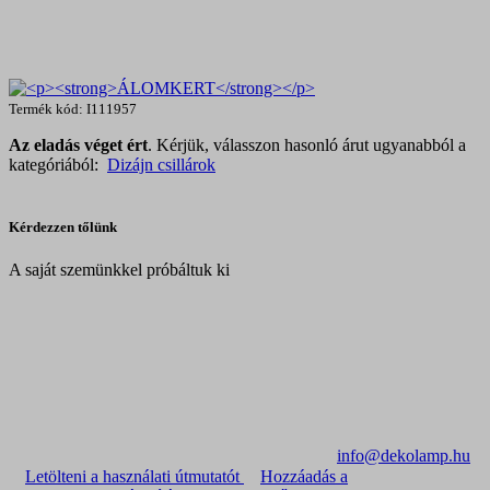
Termék kód: I111957
Az eladás véget ért
. Kérjük, válasszon hasonló árut ugyanabból a
kategóriából:
Dizájn csillárok
Kérdezzen tőlünk
A saját szemünkkel próbáltuk ki
info@dekolamp.hu
Letölteni a használati útmutatót
Hozzáadás a