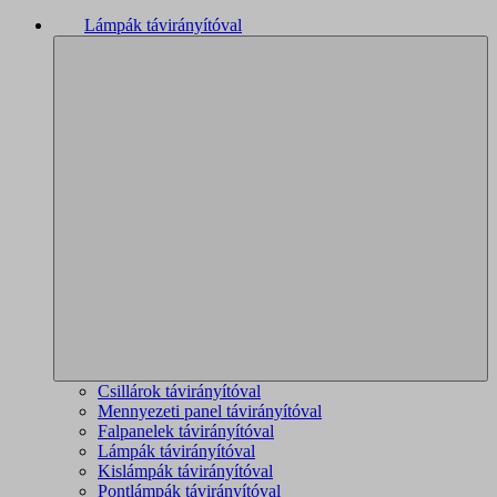
Lámpák távirányítóval
Csillárok távirányítóval
Mennyezeti panel távirányítóval
Falpanelek távirányítóval
Lámpák távirányítóval
Kislámpák távirányítóval
Pontlámpák távirányítóval