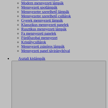
Modern mennyezeti lámpák
Mennyezeti spotlámpák
Mennyezetre szerelhető lámpák
Mennyezetre szerelhető csillárok
Gyerek mennyezeti lámpák
Klasszikus mennyezeti panelek
Rusztikus mennyezeti lámpák
Fa mennyezeti panelek
Fürdőszobai mennyezet
Kristálycsillárok
Mennyezeti zsinóros lámpák
Mennyezeti panel távirányítóval
Asztali kislámpák