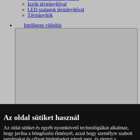
Izzók távirányítóval
LED szalagok távirányítóval
Távirányítók
Intelligens világítás
Az oldal sütiket használ
Az oldal sütiket és egyéb nyomkövető technológiákat alkalmaz,
Philips Hue – teljes választék
hogy javítsa a böngészési élményét, azzal hogy személyre szabott
Immax NEO - teljes választék
tartalmakat és célzott hirdetéseket jelenít meg, és elemzi a
WiZ – teljes választék