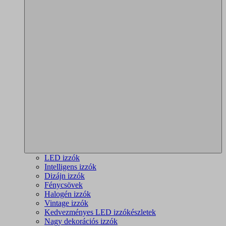
LED izzók
Intelligens izzók
Dizájn izzók
Fénycsövek
Halogén izzók
Vintage izzók
Kedvezményes LED izzókészletek
Nagy dekorációs izzók