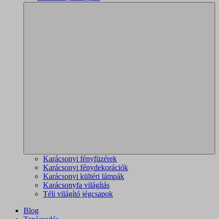
Karácsonyi fényfüzérek
Karácsonyi fénydekorációk
Karácsonyi kültéri lámpák
Karácsonyfa világítás
Téli világító jégcsapok
Blog