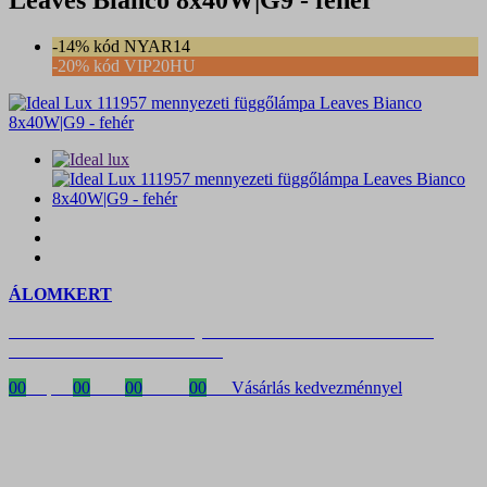
-14% kód NYAR14
-20% kód VIP20HU
ÁLOMKERT
Időszakos 20% kedvezmény 150 000 Ft feletti rendelés esetén
a következő kóddal: VIP20HU
00
Napok
00
Órák
00
Percek
00
MP
Vásárlás kedvezménnyel