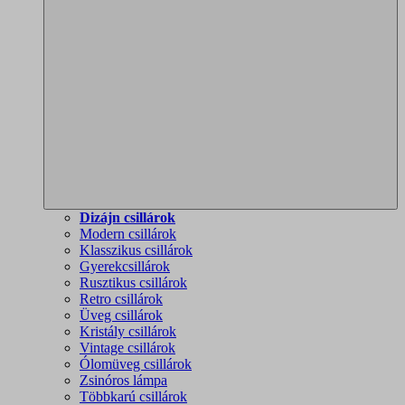
Dizájn csillárok
Modern csillárok
Klasszikus csillárok
Gyerekcsillárok
Rusztikus csillárok
Retro csillárok
Üveg csillárok
Kristály csillárok
Vintage csillárok
Ólomüveg csillárok
Zsinóros lámpa
Többkarú csillárok