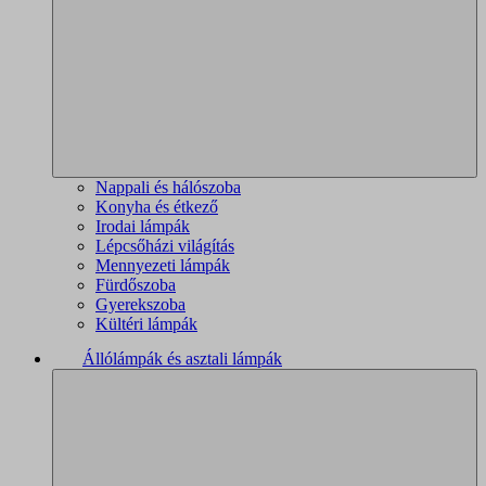
Nappali és hálószoba
Konyha és étkező
Irodai lámpák
Lépcsőházi világítás
Mennyezeti lámpák
Fürdőszoba
Gyerekszoba
Kültéri lámpák
Állólámpák és asztali lámpák