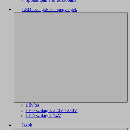
Spotlámpák a fürdőszobába
LED szalagok és tápegységek
Bővítés
LED szalagok 220V / 230V
LED szalagok 24V
Izzók