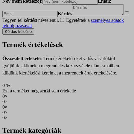
Név (nem kötelező):
Email:
Kérdés
Tegyen fel kérdést névtelenül.
Egyetértek a
személyes adatok
feldolgozásával
.
Kérdés küldése
Termék értékelések
Összesített értékelés
Termékértékeléseket valós vásárlóktól
gyűjtünk, akiknek a megrendelés kézhezvétele után e-mailben
küldünk kiértékelési kérelmet a megrendelt áruk értékelésére.
0 %
Ezt a terméket még
senki
sem értékelte
0×
0×
0×
0×
0×
Termék kategóriák