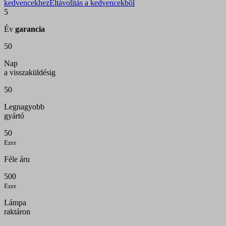
kedvencekhez
Eltávolítás a kedvencekből
5
Év
garancia
50
Nap
a visszaküldésig
50
Legnagyobb
gyártó
50
Ezer
Féle áru
500
Ezer
Lámpa
raktáron