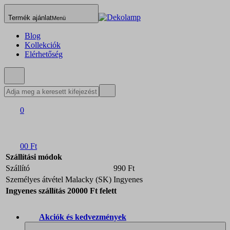
Termék ajánlat
Menü
Blog
Kollekciók
Elérhetőség
0
0
0 Ft
Szállítási módok
Szállító
990 Ft
Személyes átvétel Malacky (SK)
Ingyenes
Ingyenes szállítás 20000 Ft felett
Akciók és kedvezmények