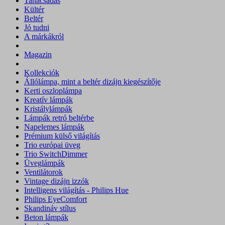
Tanácsadás
Kültér
Beltér
Jó tudni
A márkákról
Magazin
Kollekciók
Állólámpa, mint a beltér dizájn kiegészítője
Kerti oszloplámpa
Kreatív lámpák
Kristálylámpák
Lámpák retró beltérbe
Napelemes lámpák
Prémium külső világítás
Trio európai üveg
Trio SwitchDimmer
Üveglámpák
Ventilátorok
Vintage dizájn izzók
Intelligens világítás - Philips Hue
Philips EyeComfort
Skandináv stílus
Beton lámpák