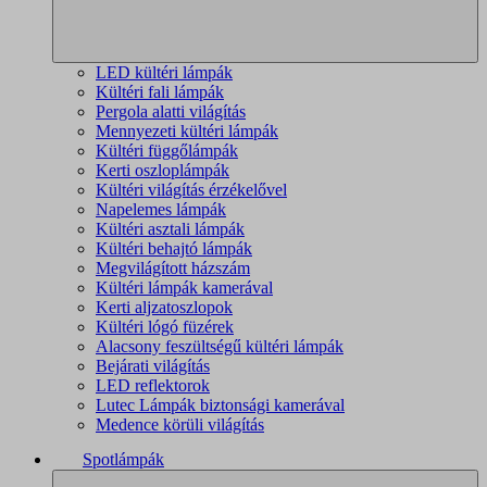
LED kültéri lámpák
Kültéri fali lámpák
Pergola alatti világítás
Mennyezeti kültéri lámpák
Kültéri függőlámpák
Kerti oszloplámpák
Kültéri világítás érzékelővel
Napelemes lámpák
Kültéri asztali lámpák
Kültéri behajtó lámpák
Megvilágított házszám
Kültéri lámpák kamerával
Kerti aljzatoszlopok
Kültéri lógó füzérek
Alacsony feszültségű kültéri lámpák
Bejárati világítás
LED reflektorok
Lutec Lámpák biztonsági kamerával
Medence körüli világítás
Spotlámpák