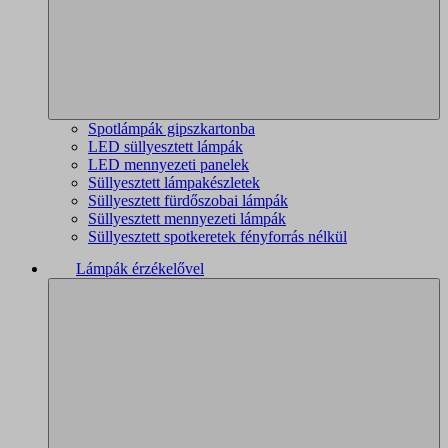
Spotlámpák gipszkartonba
LED süllyesztett lámpák
LED mennyezeti panelek
Süllyesztett lámpakészletek
Süllyesztett fürdőszobai lámpák
Süllyesztett mennyezeti lámpák
Süllyesztett spotkeretek fényforrás nélkül
Lámpák érzékelővel