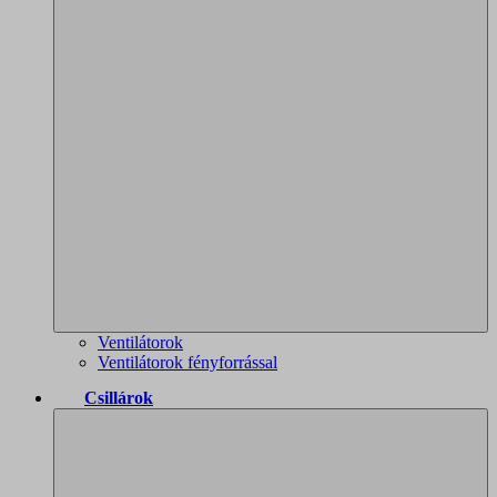
Ventilátorok
Ventilátorok fényforrással
Csillárok