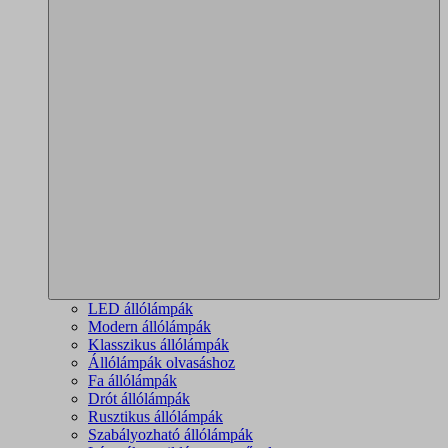
LED állólámpák
Modern állólámpák
Klasszikus állólámpák
Állólámpák olvasáshoz
Fa állólámpák
Drót állólámpák
Rusztikus állólámpák
Szabályozható állólámpák