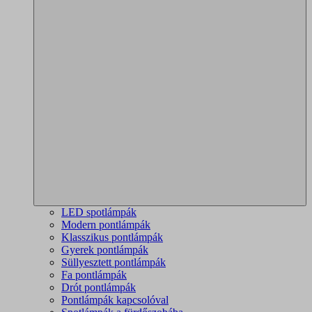
LED spotlámpák
Modern pontlámpák
Klasszikus pontlámpák
Gyerek pontlámpák
Süllyesztett pontlámpák
Fa pontlámpák
Drót pontlámpák
Pontlámpák kapcsolóval