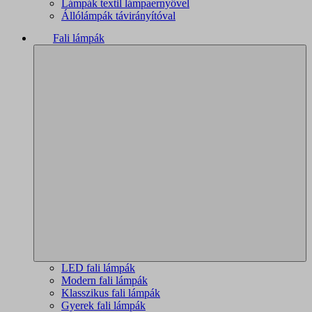
Lámpák textil lámpaernyővel
Állólámpák távirányítóval
Fali lámpák
LED fali lámpák
Modern fali lámpák
Klasszikus fali lámpák
Gyerek fali lámpák