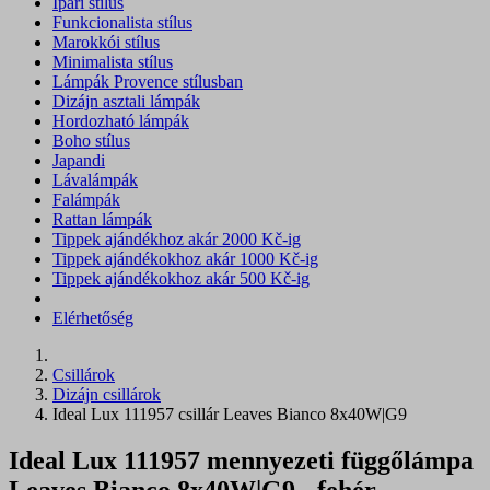
Ipari stílus
Funkcionalista stílus
Marokkói stílus
Minimalista stílus
Lámpák Provence stílusban
Dizájn asztali lámpák
Hordozható lámpák
Boho stílus
Japandi
Lávalámpák
Falámpák
Rattan lámpák
Tippek ajándékhoz akár 2000 Kč-ig
Tippek ajándékokhoz akár 1000 Kč-ig
Tippek ajándékokhoz akár 500 Kč-ig
Elérhetőség
Csillárok
Dizájn csillárok
Ideal Lux 111957 csillár Leaves Bianco 8x40W|G9
Ideal Lux 111957 mennyezeti függőlámpa
Leaves Bianco 8x40W|G9 - fehér