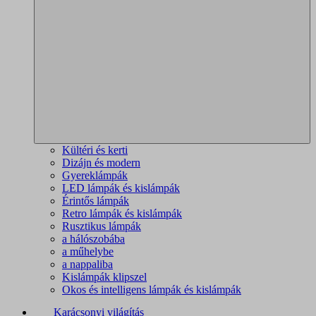
Kültéri és kerti
Dizájn és modern
Gyereklámpák
LED lámpák és kislámpák
Érintős lámpák
Retro lámpák és kislámpák
Rusztikus lámpák
a hálószobába
a műhelybe
a nappaliba
Kislámpák klipszel
Okos és intelligens lámpák és kislámpák
Karácsonyi világítás