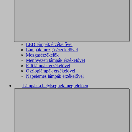
LED lámpák érzékelővel
Lámpák mozgásérzékelővel
Mozgásérzékelők
Mennyezeti lámpák érzékelővel
Fali lámpák érzékelővel
Oszloplámpák érzékelővel
Napelemes lámpák érzékelővel
Lámpák a helyiségnek megfelelően