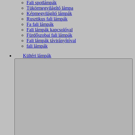
Fali spotlámpák
Tükörmegvilágító lámpa
Képmegvilágító lámpák
Rusztikus fali lámpák
Fa fali lámpák
Fali lámpák kapcsolóval
Fürdőszobai fali lámpák
Fali lámpák távirányítóval
fali lámpák
Kültéri lámpák