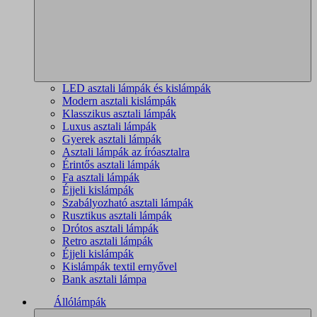
LED asztali lámpák és kislámpák
Modern asztali kislámpák
Klasszikus asztali lámpák
Luxus asztali lámpák
Gyerek asztali lámpák
Asztali lámpák az íróasztalra
Érintős asztali lámpák
Fa asztali lámpák
Éjjeli kislámpák
Szabályozható asztali lámpák
Rusztikus asztali lámpák
Drótos asztali lámpák
Retro asztali lámpák
Éjjeli kislámpák
Kislámpák textil ernyővel
Bank asztali lámpa
Állólámpák