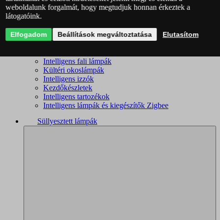
weboldalunk forgalmát, hogy megtudjuk honnan érkeztek a
Intelligens csillárok
látogatóink.
Intelligens mennyezeti lámpák
Okoslámpák
Elfogadom
Okos kislámpák
Beállítások megváltoztatása
Elutasítom
Okos spotlámpák
Fürdőszobai okoslámpák
Intelligens fali lámpák
Kültéri okoslámpák
Intelligens izzók
Kezdőkészletek
Intelligens tartozékok
Intelligens lámpák és kiegészítők Zigbee
Süllyesztett lámpák