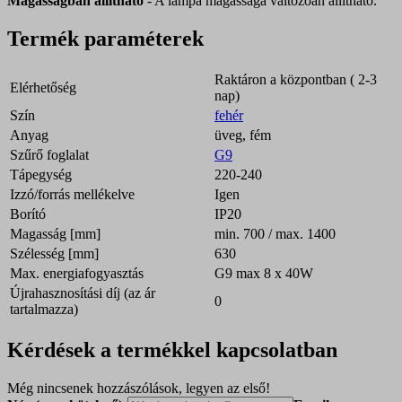
Magasságban állítható
- A lámpa magassága változóan állítható.
Termék paraméterek
Raktáron a központban ( 2-3
Elérhetőség
nap)
Szín
fehér
Anyag
üveg, fém
Szűrő foglalat
G9
Tápegység
220-240
Izzó/forrás mellékelve
Igen
Borító
IP20
Magasság [mm]
min. 700 / max. 1400
Szélesség [mm]
630
Max. energiafogyasztás
G9 max 8 x 40W
Újrahasznosítási díj (az ár
0
tartalmazza)
Kérdések a termékkel kapcsolatban
Még nincsenek hozzászólások, legyen az első!