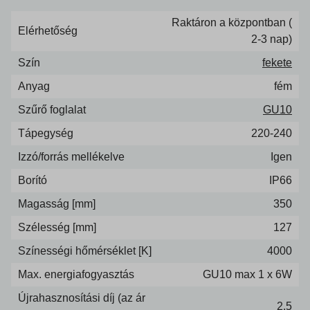
Raktáron a központban (
Elérhetőség
2-3 nap)
Szín
fekete
Anyag
fém
Szűrő foglalat
GU10
Tápegység
220-240
Izzó/forrás mellékelve
Igen
Borító
IP66
Magasság [mm]
350
Szélesség [mm]
127
Színességi hőmérséklet [K]
4000
Max. energiafogyasztás
GU10 max 1 x 6W
Újrahasznosítási díj (az ár
2.5