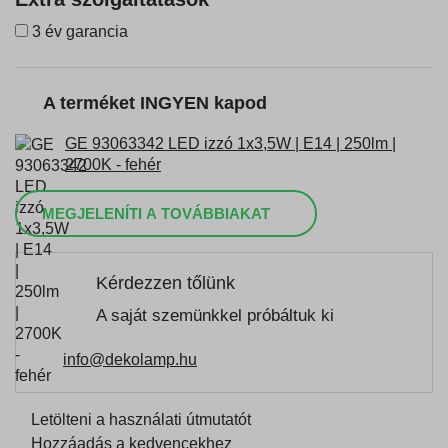
3 év garancia
A terméket INGYEN kapod
GE 93063342 LED izzó 1x3,5W | E14 | 250lm |
2700K - fehér
MEGJELENÍTI A TOVÁBBIAKAT
Kérdezzen tőlünk
A saját szemünkkel próbáltuk ki
info@dekolamp.hu
Letölteni a használati útmutatót
Hozzáadás a kedvencekhez