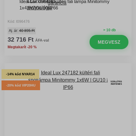
Ideal Lux 096476 kültéri fali lámpa Minitommy
1x4,5W|GU10|IP66
Kód: I096476
> 10 db
Aj. ár:
40 895 Ft
32 716 Ft
ÁFA-val
MEGVESZ
Megtakarít -20 %
-14% kód NYAR14
SZÁLLÍTÁS
INGYENES
-20% kód VIP20HU