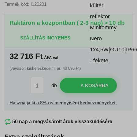
Termék kód: I120201
Raktáron a központban ( 2-3 nap) > 10 db
SZÁLLÍTÁS INGYENES
32 716
Ft
ÁFA-val
(Javasolt kiskereskedelmi ár: 40 895 Ft)
db
A KOSÁRBA
Használja ki a 8%-os mennyiségi kedvezményeket.
50 nap a megvásárolt áruk visszaküldésére
Extra szolgáltatások