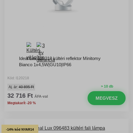
Ideal Lux 120218 kültéri reflektor Minitomy
Bianco 1x4,5W|GU10|IP66
Kód: I120218
> 10 db
Aj. ár:
40 895 Ft
32 716 Ft
ÁFA-val
MEGVESZ
Megtakarít -20 %
-14% kód NYAR14