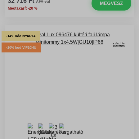
32 716 Ft
ÁFA-val
MEGVESZ
Megtakarít -20 %
-14% kód NYAR14
SZÁLLÍTÁS
INGYENES
-20% kód VIP20HU