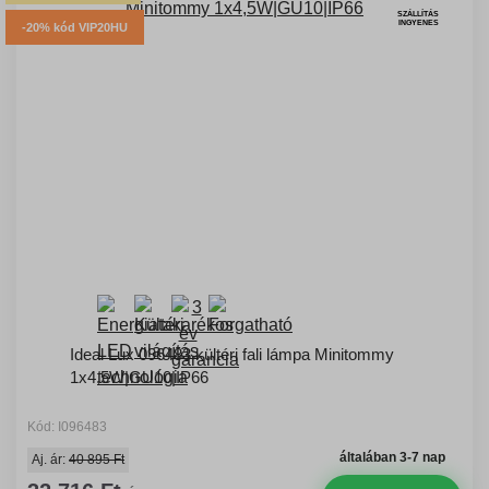
SZÁLLÍTÁS
INGYENES
-20% kód VIP20HU
Ideal Lux 096483 kültéri fali lámpa Minitommy
1x4,5W|GU10|IP66
Kód: I096483
általában 3-7 nap
Aj. ár:
40 895 Ft