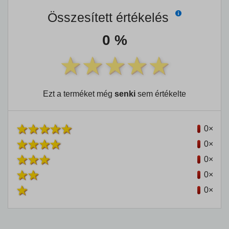
Összesített értékelés
0 %
Ezt a terméket még
senki
sem értékelte
0×
0×
0×
0×
0×