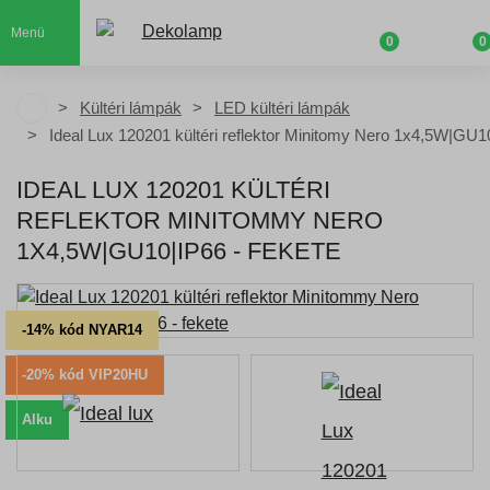
Menü
0
0
Kültéri lámpák
LED kültéri lámpák
Ideal Lux 120201 kültéri reflektor Minitomy Nero 1x4,5W|GU1
IDEAL LUX 120201 KÜLTÉRI
REFLEKTOR MINITOMMY NERO
1X4,5W|GU10|IP66 - FEKETE
-14% kód NYAR14
-20% kód VIP20HU
Alku