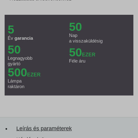
50
5
Nap
Év
garancia
a visszaküldésig
50
50
EZER
Legnagyobb
Féle áru
gyártó
500
EZER
Lámpa
raktáron
Leírás és paraméterek