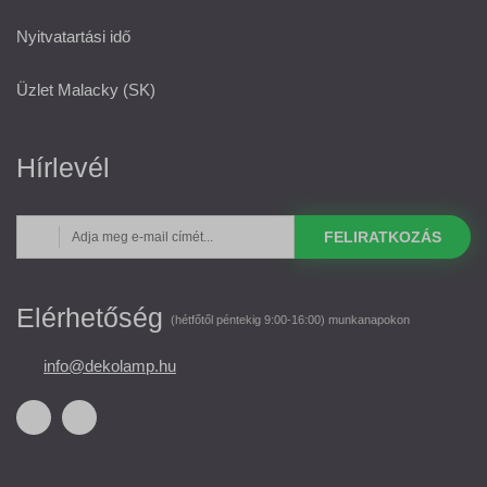
Nyitvatartási idő
Üzlet Malacky (SK)
Hírlevél
FELIRATKOZÁS
Elérhetőség
(hétfőtől péntekig 9:00-16:00) munkanapokon
info@dekolamp.hu