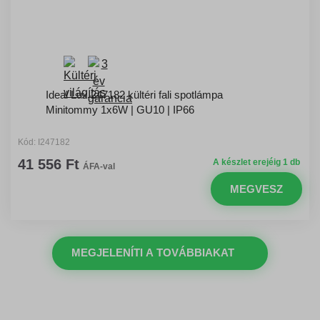
Ideal Lux 247182 kültéri fali spotlámpa
Minitommy 1x6W | GU10 | IP66
Kód: I247182
41 556 Ft
A készlet erejéig 1 db
ÁFA-val
MEGVESZ
MEGJELENÍTI A TOVÁBBIAKAT