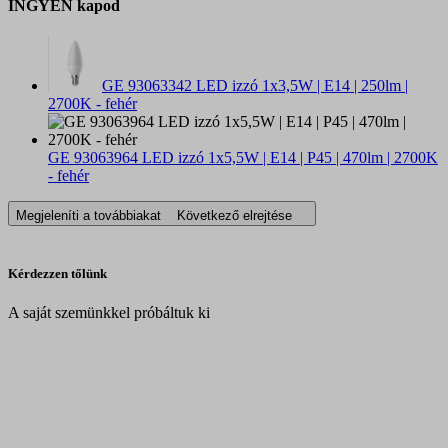
INGYEN kapod
GE 93063342 LED izzó 1x3,5W | E14 | 250lm |
2700K - fehér
GE 93063964 LED izzó 1x5,5W | E14 | P45 | 470lm | 2700K
- fehér
Megjeleníti a továbbiakat
Következő elrejtése
Kérdezzen tőlünk
A saját szemünkkel próbáltuk ki