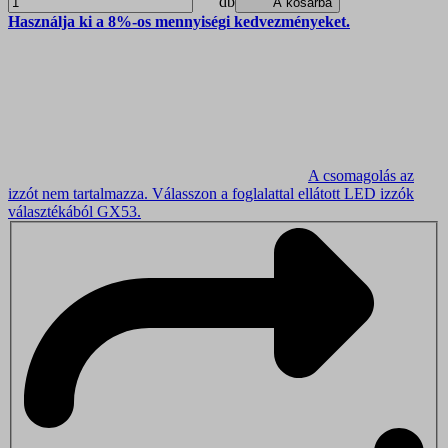
db
A kosárba
Használja ki a 8%-os mennyiségi kedvezményeket.
A csomagolás az
izzót nem tartalmazza.
Válasszon a foglalattal ellátott LED izzók
választékából GX53
.