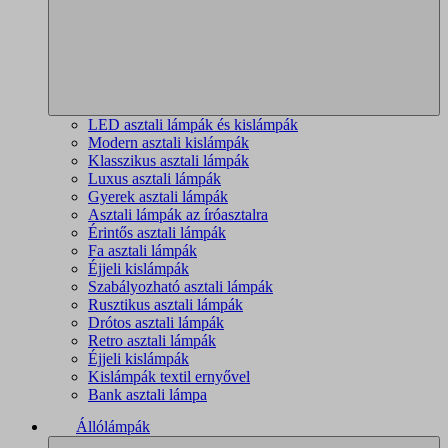
LED asztali lámpák és kislámpák
Modern asztali kislámpák
Klasszikus asztali lámpák
Luxus asztali lámpák
Gyerek asztali lámpák
Asztali lámpák az íróasztalra
Érintős asztali lámpák
Fa asztali lámpák
Éjjeli kislámpák
Szabályozható asztali lámpák
Rusztikus asztali lámpák
Drótos asztali lámpák
Retro asztali lámpák
Éjjeli kislámpák
Kislámpák textil ernyővel
Bank asztali lámpa
Állólámpák