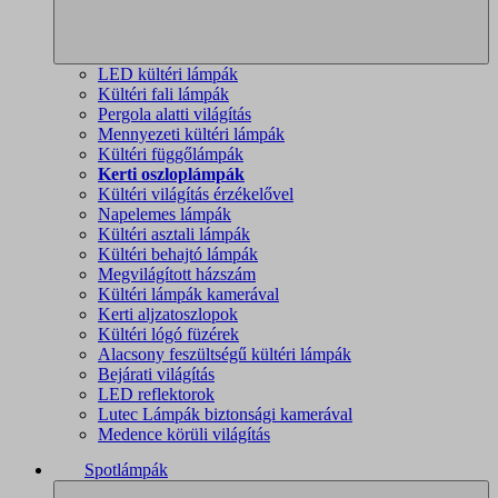
LED kültéri lámpák
Kültéri fali lámpák
Pergola alatti világítás
Mennyezeti kültéri lámpák
Kültéri függőlámpák
Kerti oszloplámpák
Kültéri világítás érzékelővel
Napelemes lámpák
Kültéri asztali lámpák
Kültéri behajtó lámpák
Megvilágított házszám
Kültéri lámpák kamerával
Kerti aljzatoszlopok
Kültéri lógó füzérek
Alacsony feszültségű kültéri lámpák
Bejárati világítás
LED reflektorok
Lutec Lámpák biztonsági kamerával
Medence körüli világítás
Spotlámpák