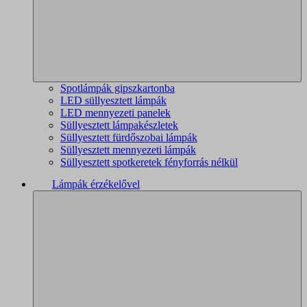
Spotlámpák gipszkartonba
LED süllyesztett lámpák
LED mennyezeti panelek
Süllyesztett lámpakészletek
Süllyesztett fürdőszobai lámpák
Süllyesztett mennyezeti lámpák
Süllyesztett spotkeretek fényforrás nélkül
Lámpák érzékelővel