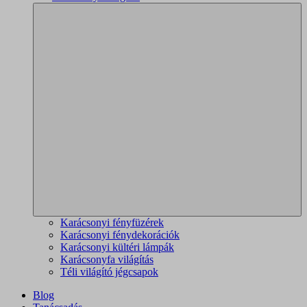
Karácsonyi fényfüzérek
Karácsonyi fénydekorációk
Karácsonyi kültéri lámpák
Karácsonyfa világítás
Téli világító jégcsapok
Blog