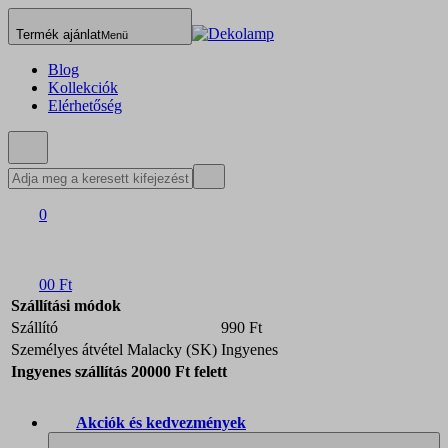
Termék ajánlat
Menü
Blog
Kollekciók
Elérhetőség
0
0
0 Ft
Szállítási módok
Szállító
990 Ft
Személyes átvétel Malacky (SK)
Ingyenes
Ingyenes szállítás 20000 Ft felett
Akciók és kedvezmények