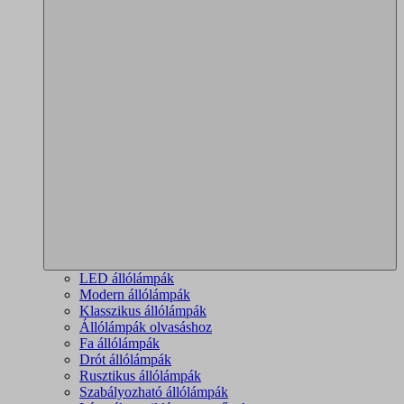
LED állólámpák
Modern állólámpák
Klasszikus állólámpák
Állólámpák olvasáshoz
Fa állólámpák
Drót állólámpák
Rusztikus állólámpák
Szabályozható állólámpák