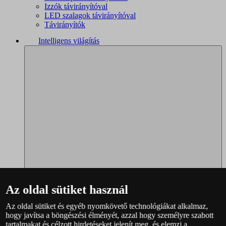
Izzók távirányítóval
LED szalagok távirányítóval
Távirányítók
Intelligens világítás
Az oldal sütiket használ
Az oldal sütiket és egyéb nyomkövető technológiákat alkalmaz,
Philips Hue – teljes választék
hogy javítsa a böngészési élményét, azzal hogy személyre szabott
Immax NEO - teljes választék
tartalmakat és célzott hirdetéseket jelenít meg, és elemzi a
WiZ – teljes választék