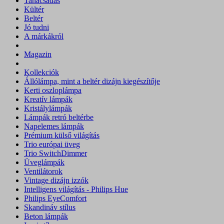
Tanácsadás
Kültér
Beltér
Jó tudni
A márkákról
Magazin
Kollekciók
Állólámpa, mint a beltér dizájn kiegészítője
Kerti oszloplámpa
Kreatív lámpák
Kristálylámpák
Lámpák retró beltérbe
Napelemes lámpák
Prémium külső világítás
Trio európai üveg
Trio SwitchDimmer
Üveglámpák
Ventilátorok
Vintage dizájn izzók
Intelligens világítás - Philips Hue
Philips EyeComfort
Skandináv stílus
Beton lámpák