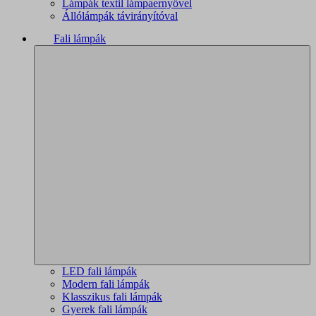
Lámpák textil lámpaernyővel
Állólámpák távirányítóval
Fali lámpák
LED fali lámpák
Modern fali lámpák
Klasszikus fali lámpák
Gyerek fali lámpák