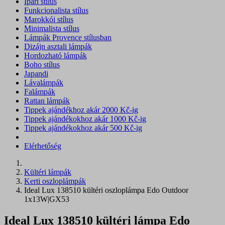
Ipari stílus
Funkcionalista stílus
Marokkói stílus
Minimalista stílus
Lámpák Provence stílusban
Dizájn asztali lámpák
Hordozható lámpák
Boho stílus
Japandi
Lávalámpák
Falámpák
Rattan lámpák
Tippek ajándékhoz akár 2000 Kč-ig
Tippek ajándékokhoz akár 1000 Kč-ig
Tippek ajándékokhoz akár 500 Kč-ig
Elérhetőség
Kültéri lámpák
Kerti oszloplámpák
Ideal Lux 138510 kültéri oszloplámpa Edo Outdoor
1x13W|GX53
Ideal Lux 138510 kültéri lámpa Edo