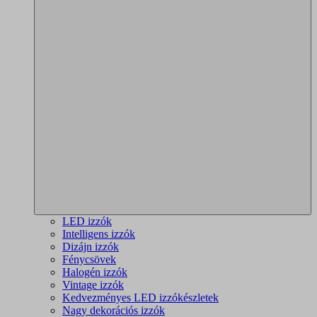
LED izzók
Intelligens izzók
Dizájn izzók
Fénycsövek
Halogén izzók
Vintage izzók
Kedvezményes LED izzókészletek
Nagy dekorációs izzók