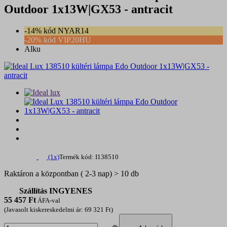
Outdoor 1x13W|GX53 - antracit
-14% kód NYAR14
-20% kód VIP20HU
Alku
(1x)
Termék kód: I138510
Raktáron a központban ( 2-3 nap) > 10 db
Szállítás INGYENES
55 457
Ft
ÁFA-val
(Javasolt kiskereskedelmi ár: 69 321 Ft)