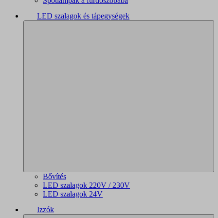
Spotlámpák a fürdőszobába
LED szalagok és tápegységek
Bővítés
LED szalagok 220V / 230V
LED szalagok 24V
Izzók