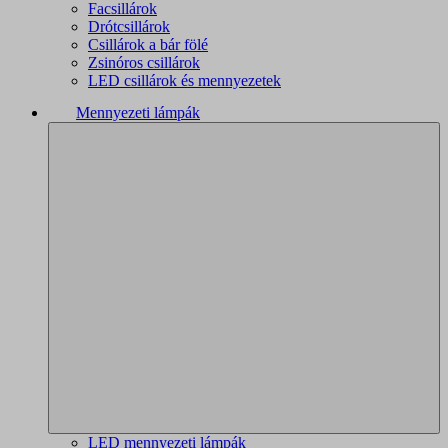
Facsillárok
Drótcsillárok
Csillárok a bár fölé
Zsinóros csillárok
LED csillárok és mennyezetek
Mennyezeti lámpák
LED mennyezeti lámpák