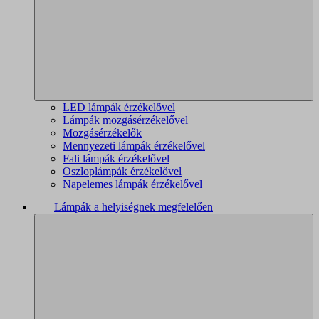
LED lámpák érzékelővel
Lámpák mozgásérzékelővel
Mozgásérzékelők
Mennyezeti lámpák érzékelővel
Fali lámpák érzékelővel
Oszloplámpák érzékelővel
Napelemes lámpák érzékelővel
Lámpák a helyiségnek megfelelően