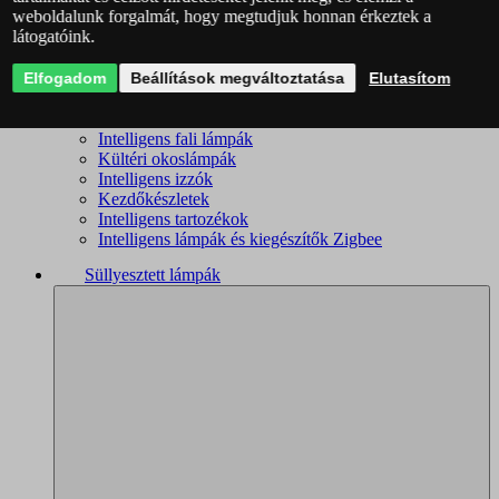
weboldalunk forgalmát, hogy megtudjuk honnan érkeztek a
Intelligens csillárok
látogatóink.
Intelligens mennyezeti lámpák
Okoslámpák
Elfogadom
Okos kislámpák
Beállítások megváltoztatása
Elutasítom
Okos spotlámpák
Fürdőszobai okoslámpák
Intelligens fali lámpák
Kültéri okoslámpák
Intelligens izzók
Kezdőkészletek
Intelligens tartozékok
Intelligens lámpák és kiegészítők Zigbee
Süllyesztett lámpák