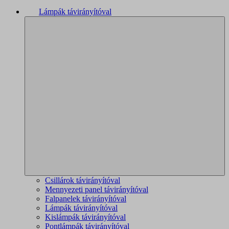
Lámpák távirányítóval
Csillárok távirányítóval
Mennyezeti panel távirányítóval
Falpanelek távirányítóval
Lámpák távirányítóval
Kislámpák távirányítóval
Pontlámpák távirányítóval