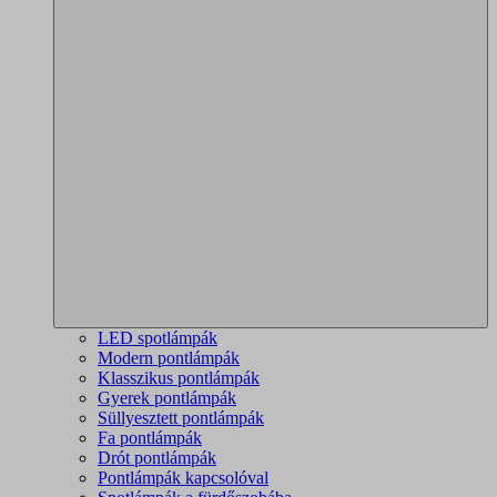
LED spotlámpák
Modern pontlámpák
Klasszikus pontlámpák
Gyerek pontlámpák
Süllyesztett pontlámpák
Fa pontlámpák
Drót pontlámpák
Pontlámpák kapcsolóval