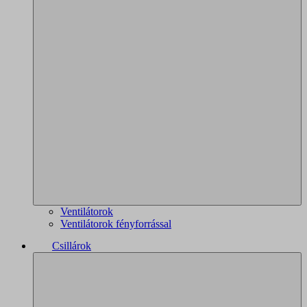
Ventilátorok
Ventilátorok fényforrással
Csillárok