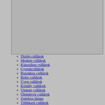
Dizájn csillárok
Modern csillárok
Klasszikus csillárok
Gyerekcsillárok
Rusztikus csillárok
Retro csillárok
Üveg csillárok
Kristály csillárok
Vintage csillárok
Ólomüveg csillárok
Zsinóros lámpa
Többkarú csillárok