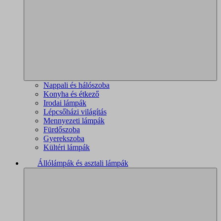
Nappali és hálószoba
Konyha és étkező
Irodai lámpák
Lépcsőházi világítás
Mennyezeti lámpák
Fürdőszoba
Gyerekszoba
Kültéri lámpák
Állólámpák és asztali lámpák