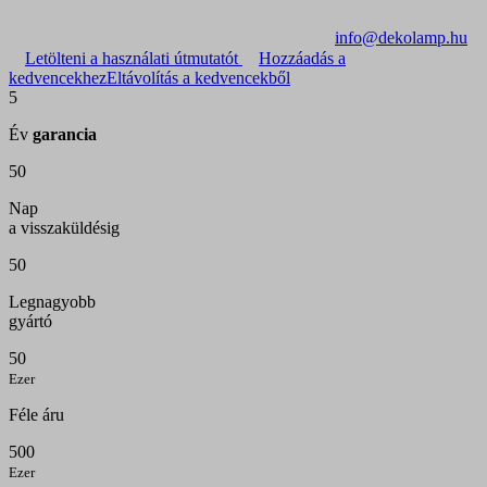
info@dekolamp.hu
Letölteni a használati útmutatót
Hozzáadás a
kedvencekhez
Eltávolítás a kedvencekből
5
Év
garancia
50
Nap
a visszaküldésig
50
Legnagyobb
gyártó
50
Ezer
Féle áru
500
Ezer