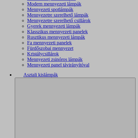
Modern mennyezeti lámpák
Mennyezeti spotlámpák
Mennyezetre szerelhető lámpák
Mennyezetre szerelhető csillárok
Gyerek mennyezeti lámpák
Klasszikus mennyezeti panelek
Rusztikus mennyezeti lámpák
Fa mennyezeti panelek
Fürdőszobai mennyezet
Kristálycsillárok
Mennyezeti zsinóros lámpák
Mennyezeti panel távirányítóval
Asztali kislámpák