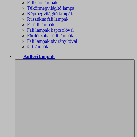
Fali spotlámpák
Tükörmegvilágító lámpa
Képmegvilágító lámpák
Rusztikus fali lámpák
Fa fali lámpák
Fali lámpák kapcsolóval
Fürdőszobai fali lámpák
Fali lámpák távirányítóval
fali lámpák
Kültéri lámpák