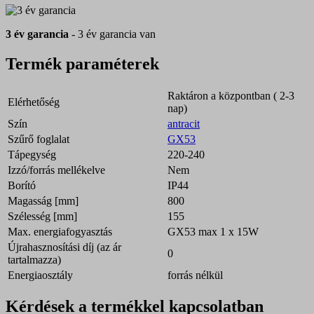
3 év garancia
- 3 év garancia van
Termék paraméterek
Raktáron a központban ( 2-3
Elérhetőség
nap)
Szín
antracit
Szűrő foglalat
GX53
Tápegység
220-240
Izzó/forrás mellékelve
Nem
Borító
IP44
Magasság [mm]
800
Szélesség [mm]
155
Max. energiafogyasztás
GX53 max 1 x 15W
Újrahasznosítási díj (az ár
0
tartalmazza)
Energiaosztály
forrás nélkül
Kérdések a termékkel kapcsolatban