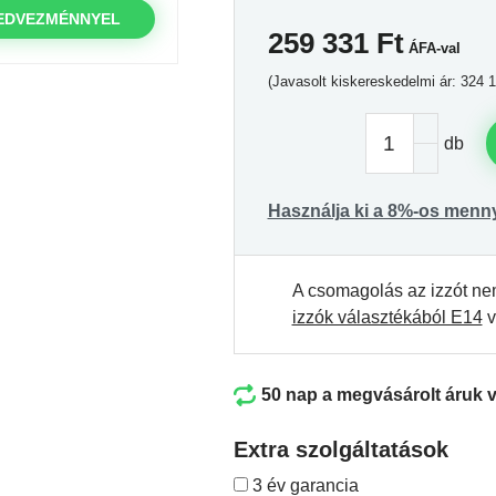
EDVEZMÉNNYEL
259 331
Ft
ÁFA-val
(Javasolt kiskereskedelmi ár: 324 1
db
Használja ki a 8%-os menn
A csomagolás az izzót ne
izzók választékából E14
v
50 nap a megvásárolt áruk 
Extra szolgáltatások
3 év garancia