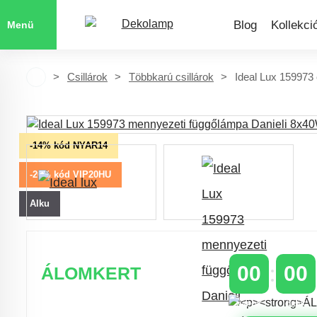
Blog
Kollekci
Menü
Csillárok
Többkarú csillárok
Ideal Lux 159973 
-14% kód NYAR14
-20% kód VIP20HU
Alku
00
00
ÁLOMKERT
NAPOK
ÓRÁK
Időszakos 20% kedvezmény 150