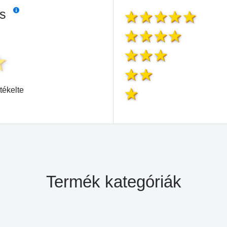
és
tékelte
Termék kategóriák