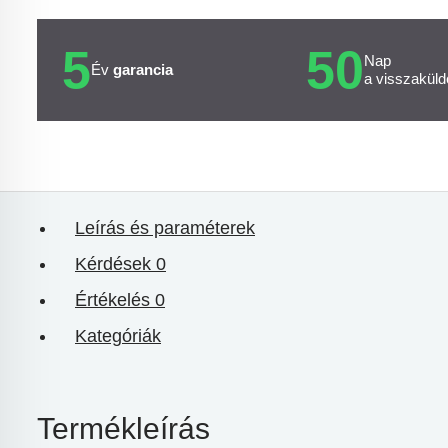
5
50
Nap
Év
garancia
a visszaküld
Leírás és paraméterek
Kérdések
0
Értékelés
0
Kategóriák
Termékleírás