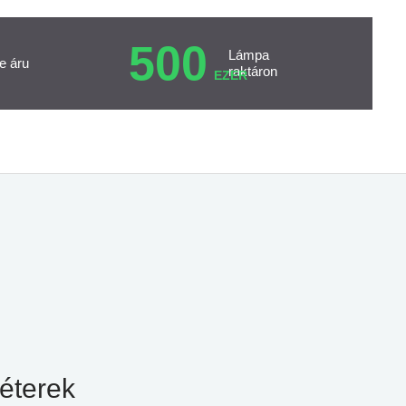
500
Lámpa
e áru
raktáron
EZER
éterek