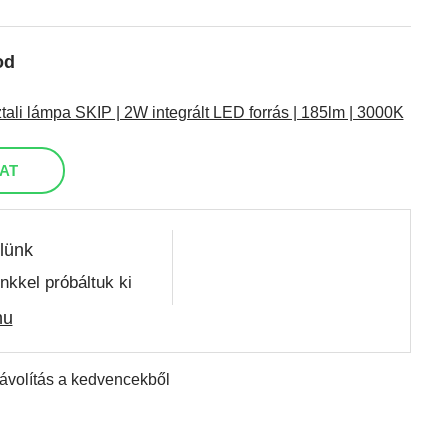
od
li lámpa SKIP | 2W integrált LED forrás | 185lm | 3000K
AT
lünk
nkkel próbáltuk ki
hu
távolítás a kedvencekből