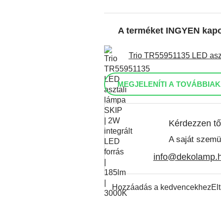
A terméket INGYEN kap
Trio TR55951135 LED aszta
MEGJELENÍTI A TOVÁBBIAK
Kérdezzen tő
A saját szemü
info@dekolamp.
Hozzáadás a kedvencekhez
El