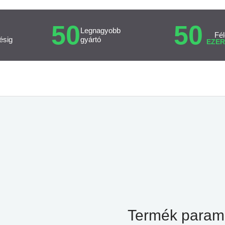
50
50
Legnagyobb
Fél
ésig
gyártó
EZER
Termék param