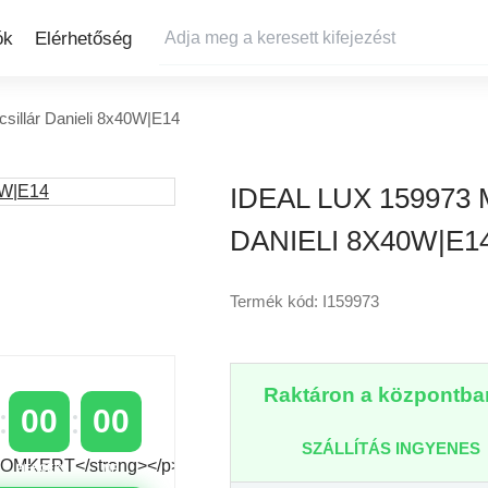
ók
Elérhetőség
csillár Danieli 8x40W|E14
IDEAL LUX 15997
DANIELI 8X40W|E1
Termék kód: I159973
Raktáron a központban
00
00
SZÁLLÍTÁS INGYENES
PERCEK
MP