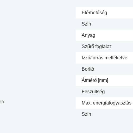
Elérhetőség
Szín
Anyag
Szűrő foglalat
Izzó/forrás mellékelve
Borító
Átmérő [mm]
Feszültség
tó.
Max. energiafogyasztás
Szín