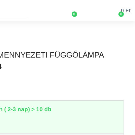
0 Ft
0
0
3 MENNYEZETI FÜGGŐLÁMPA
4
 ( 2-3 nap) > 10 db