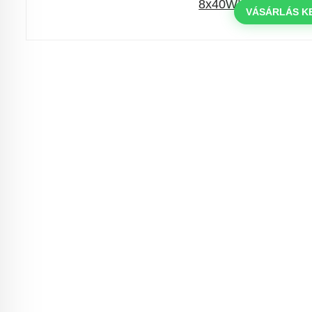
000 Ft feletti rendelés esetén
VÁSÁRLÁS K
a következő kóddal: VIP20HU