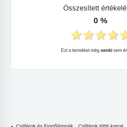
Összesített értékel
0 %
Ezt a terméket még
senki
sem ér
Csillárok és függőlámpák
Csillárok több karral