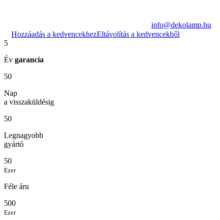
info@dekolamp.hu
Hozzáadás a kedvencekhez
Eltávolítás a kedvencekből
5
Év
garancia
50
Nap
a visszaküldésig
50
Legnagyobb
gyártó
50
Ezer
Féle áru
500
Ezer