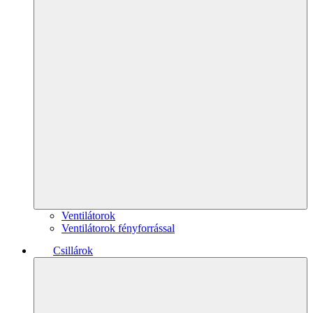
Ventilátorok
Ventilátorok fényforrással
Csillárok