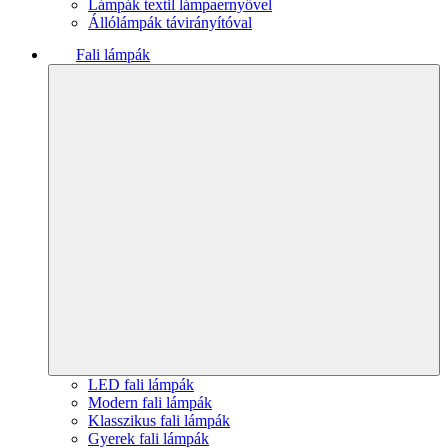
Lámpák textil lámpaernyővel
Állólámpák távirányítóval
Fali lámpák
LED fali lámpák
Modern fali lámpák
Klasszikus fali lámpák
Gyerek fali lámpák