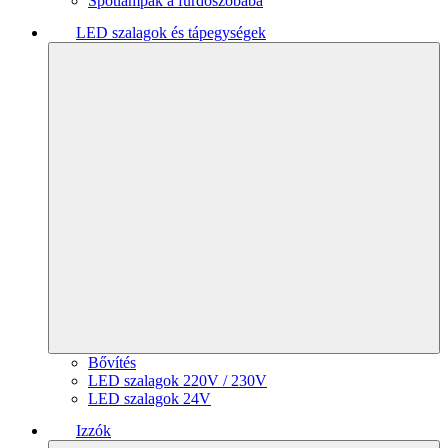
Spotlámpák a fürdőszobába
LED szalagok és tápegységek
Bővítés
LED szalagok 220V / 230V
LED szalagok 24V
Izzók