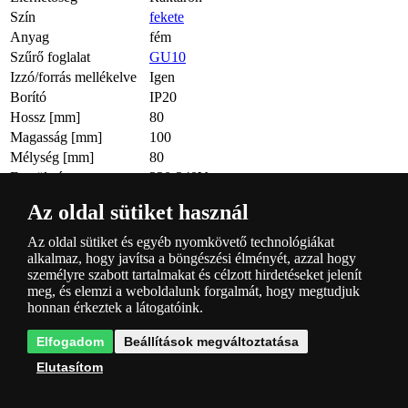
Szín
fekete
Anyag
fém
Szűrő foglalat
GU10
Izzó/forrás mellékelve
Igen
Borító
IP20
Hossz [mm]
80
Magasság [mm]
100
Mélység [mm]
80
Feszültség
220-240V
Max. energiafogyasztás
GU10 max 1 x 7W
Az oldal sütiket használ
Szín
černá
Az oldal sütiket és egyéb nyomkövető technológiákat
Kérdések a termékkel kapcsolatban
alkalmaz, hogy javítsa a böngészési élményét, azzal hogy
személyre szabott tartalmakat és célzott hirdetéseket jelenít
meg, és elemzi a weboldalunk forgalmát, hogy megtudjuk
Még nincsenek hozzászólások, legyen az első!
honnan érkeztek a látogatóink.
Név (nem kötelező):
Email:
Elfogadom
Beállítások megváltoztatása
Kérdés
Elutasítom
Tegyen fel kérdést névtelenül.
Egyetértek a
személyes adatok
feldolgozásával
.
Kérdés küldése