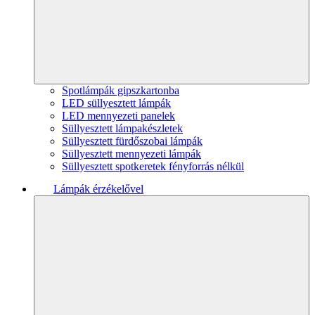
Spotlámpák gipszkartonba
LED süllyesztett lámpák
LED mennyezeti panelek
Süllyesztett lámpakészletek
Süllyesztett fürdőszobai lámpák
Süllyesztett mennyezeti lámpák
Süllyesztett spotkeretek fényforrás nélkül
Lámpák érzékelővel