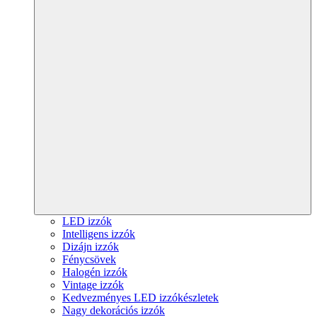
LED izzók
Intelligens izzók
Dizájn izzók
Fénycsövek
Halogén izzók
Vintage izzók
Kedvezményes LED izzókészletek
Nagy dekorációs izzók