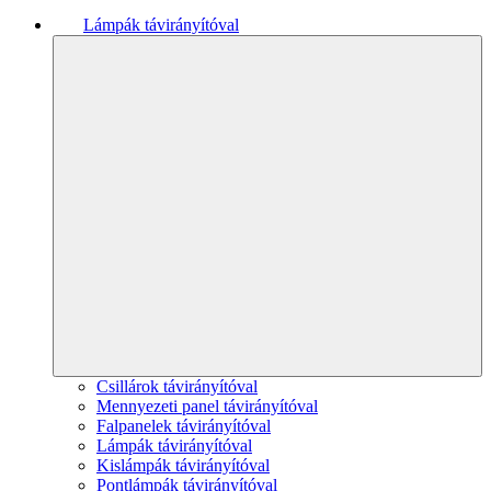
Lámpák távirányítóval
Csillárok távirányítóval
Mennyezeti panel távirányítóval
Falpanelek távirányítóval
Lámpák távirányítóval
Kislámpák távirányítóval
Pontlámpák távirányítóval