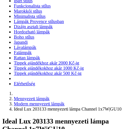
Ipari stílus
Funkcionalista stílus
Marokkói stílus
Minimalista stílus
Lámpák Provence stílusban
Dizájn asztali lámpák
Hordozható lámpák
Boho stílus
Japandi
Lávalámpák
Falámpák
Rattan lámpák
Tippek ajándékhoz akár 2000 Kč-ig
Tippek ajándékokhoz akár 1000 Kč-ig
Tippek ajándékokhoz akár 500 Kč-ig
Elérhetőség
Mennyezeti lámpák
Modern mennyezeti lámpák
Ideal Lux 203133 mennyezeti lámpa Channel 1x7W|GU10
Ideal Lux 203133 mennyezeti lámpa
Channel 1x7W|GU10