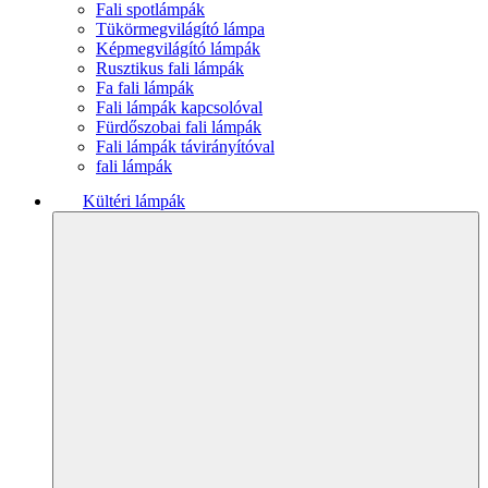
Fali spotlámpák
Tükörmegvilágító lámpa
Képmegvilágító lámpák
Rusztikus fali lámpák
Fa fali lámpák
Fali lámpák kapcsolóval
Fürdőszobai fali lámpák
Fali lámpák távirányítóval
fali lámpák
Kültéri lámpák