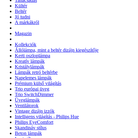
Tanácsadás
Kültér
Beltér
Jó tudni
A márkákról
Magazin
Kollekciók
Állólámpa, mint a beltér dizájn kiegészítője
Kerti oszloplámpa
Kreatív lámpák
Kristálylámpák
Lámpák retró beltérbe
Napelemes lámpák
Prémium külső világítás
Trio európai üveg
Trio SwitchDimmer
Üveglámpák
Ventilátorok
Vintage dizájn izzók
Intelligens világítás - Philips Hue
Philips EyeComfort
Skandináv stílus
Beton lámpák