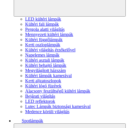
LED kültéri lámpák
Kültéri fali lámpák
Pergola alatti világítás
Mennyezeti kültéri lámpák
Kültéri függőlámpák
Kerti oszloplámpák
Kültéri világítás érzékelővel
Napelemes lámpák
Kültéri asztali lámpák
Kültéri behajtó lámpák
Megvilágított házszám
Kültéri lámpák kamerával
Kerti aljzatoszlopok
Kültéri lógó füzérek
Alacsony feszültségű kültéri lámpák
Bejárati világítás
LED reflektorok
Lutec Lámpák biztonsági kamerával
Medence körüli világítás
Spotlámpák