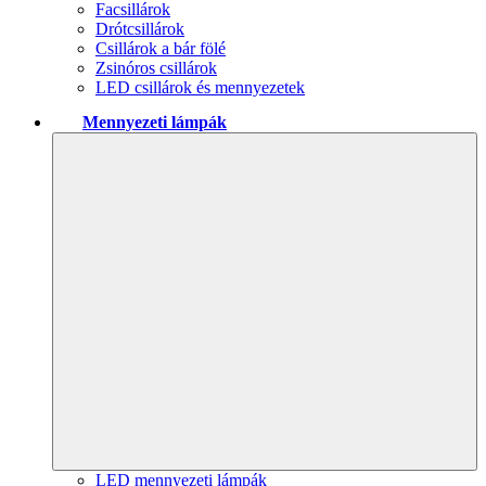
Facsillárok
Drótcsillárok
Csillárok a bár fölé
Zsinóros csillárok
LED csillárok és mennyezetek
Mennyezeti lámpák
LED mennyezeti lámpák