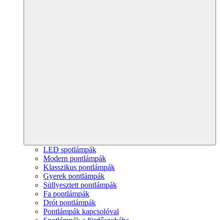
LED spotlámpák
Modern pontlámpák
Klasszikus pontlámpák
Gyerek pontlámpák
Süllyesztett pontlámpák
Fa pontlámpák
Drót pontlámpák
Pontlámpák kapcsolóval