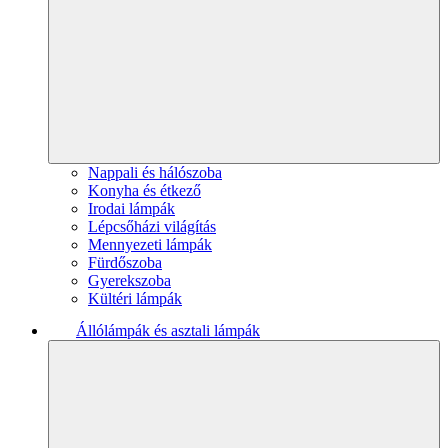
Nappali és hálószoba
Konyha és étkező
Irodai lámpák
Lépcsőházi világítás
Mennyezeti lámpák
Fürdőszoba
Gyerekszoba
Kültéri lámpák
Állólámpák és asztali lámpák