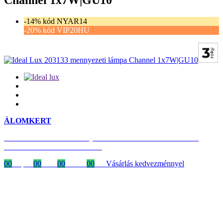
-14% kód NYAR14
-20% kód VIP20HU
ÁLOMKERT
Időszakos 20% kedvezmény 150 000 Ft feletti rendelés esetén
a következő kóddal: VIP20HU
00
Napok
00
Órák
00
Percek
00
MP
Vásárlás kedvezménnyel