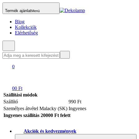
Termék ajánlat
Menü
Blog
Kollekciók
Elérhetőség
0
0
0 Ft
Szállítási módok
Szállító
990 Ft
Személyes átvétel Malacky (SK)
Ingyenes
Ingyenes szállítás 20000 Ft felett
Akciók és kedvezmények