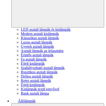
LED asztali lámpák és kislámpák
Modern asztali kislámpák
Klasszikus asztali lámpák
Luxus asztali lámpák
Gyerek asztali lámpák
Asztali lámpák az íróasztalra
Érintős asztali lámpák
Fa asztali lámpák
Éjjeli kislámpák
Szabályozható asztali lámpák
Rusztikus asztali lámpák
Drótos asztali lámpák
Retro asztali lámpák
Éjjeli kislámpák
Kislámpák textil ernyővel
Bank asztali lámpa
Állólámpák