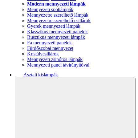
Modern mennyezeti lámpák
Mennyezeti spotlámpák
Mennyezetre szerelhető lámpák
Mennyezetre szerelhető csillárok
Gyerek mennyezeti lámpák
Klasszikus mennyezeti panelek
Rusztikus mennyezeti lámpák
Fa mennyezeti panelek
Fürdőszobai mennyezet
Kristálycsillárok
Mennyezeti zsinóros lámpák
Mennyezeti panel távirányítóval
Asztali kislámpák