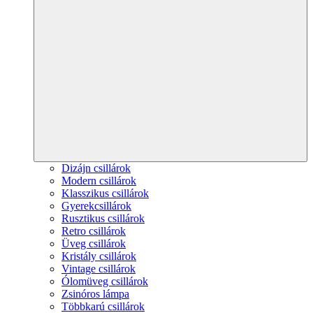
Dizájn csillárok
Modern csillárok
Klasszikus csillárok
Gyerekcsillárok
Rusztikus csillárok
Retro csillárok
Üveg csillárok
Kristály csillárok
Vintage csillárok
Ólomüveg csillárok
Zsinóros lámpa
Többkarú csillárok