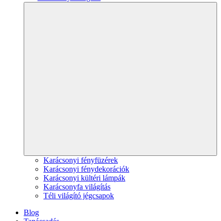
Karácsonyi fényfüzérek
Karácsonyi fénydekorációk
Karácsonyi kültéri lámpák
Karácsonyfa világítás
Téli világító jégcsapok
Blog