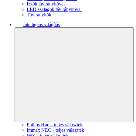
Izzók távirányítóval
LED szalagok távirányítóval
Távirányítók
Intelligens világítás
Philips Hue – teljes választék
Immax NEO - teljes választék
WiZ – teljes választék