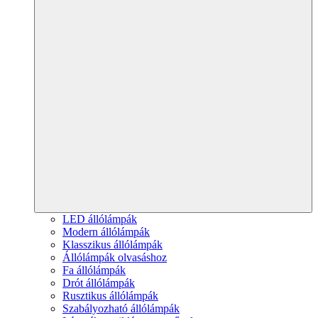
LED állólámpák
Modern állólámpák
Klasszikus állólámpák
Állólámpák olvasáshoz
Fa állólámpák
Drót állólámpák
Rusztikus állólámpák
Szabályozható állólámpák