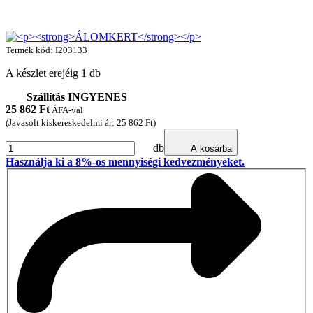
Termék kód: I203133
A készlet erejéig 1 db
Szállítás INGYENES
25 862
Ft
ÁFA-val
(Javasolt kiskereskedelmi ár: 25 862 Ft)
db
A kosárba
Használja ki a 8%-os mennyiségi kedvezményeket.