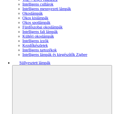
Intelligens csillárok
Intelligens mennyezeti lámpák
Okoslámpák
Okos kislámpák
Okos spotlámpák
Fürdőszobai okoslámpák
Intelligens fali lámpák
Kültéri okoslámpák
Intelligens izzók
Kezdőkészletek
Intelligens tartozékok
Intelligens lámpák és kiegészítők Zigbee
Süllyesztett lámpák