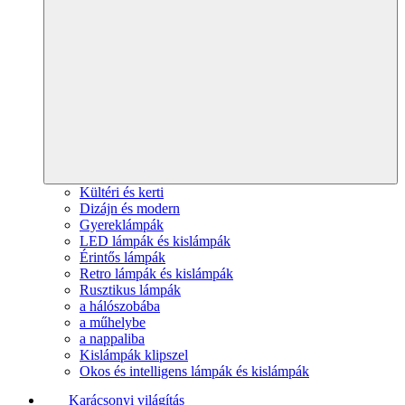
Kültéri és kerti
Dizájn és modern
Gyereklámpák
LED lámpák és kislámpák
Érintős lámpák
Retro lámpák és kislámpák
Rusztikus lámpák
a hálószobába
a műhelybe
a nappaliba
Kislámpák klipszel
Okos és intelligens lámpák és kislámpák
Karácsonyi világítás