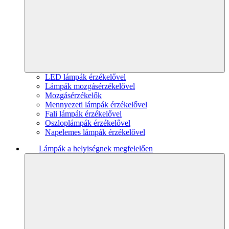
LED lámpák érzékelővel
Lámpák mozgásérzékelővel
Mozgásérzékelők
Mennyezeti lámpák érzékelővel
Fali lámpák érzékelővel
Oszloplámpák érzékelővel
Napelemes lámpák érzékelővel
Lámpák a helyiségnek megfelelően