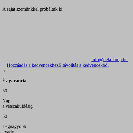
A saját szemünkkel próbáltuk ki
info@dekolamp.hu
Hozzáadás a kedvencekhez
Eltávolítás a kedvencekből
5
Év
garancia
50
Nap
a visszaküldésig
50
Legnagyobb
gyártó