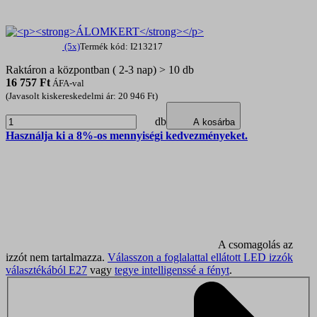
(5x)
Termék kód: I213217
Raktáron a központban ( 2-3 nap) > 10 db
16 757
Ft
ÁFA-val
(Javasolt kiskereskedelmi ár: 20 946 Ft)
db
A kosárba
Használja ki a 8%-os mennyiségi kedvezményeket.
A csomagolás az
izzót nem tartalmazza.
Válasszon a foglalattal ellátott LED izzók
választékából E27
vagy
tegye intelligenssé a fényt
.