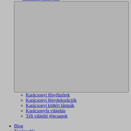
Karácsonyi fényfüzérek
Karácsonyi fénydekorációk
Karácsonyi kültéri lámpák
Karácsonyfa világítás
Téli világító jégcsapok
Blog