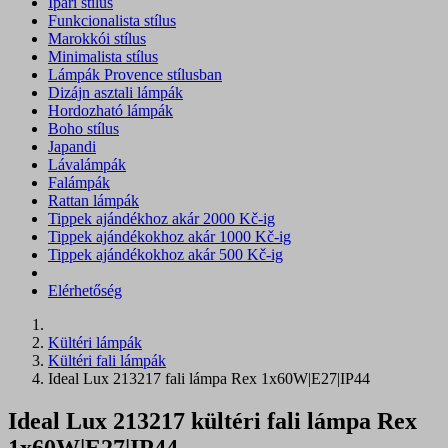
Ipari stílus
Funkcionalista stílus
Marokkói stílus
Minimalista stílus
Lámpák Provence stílusban
Dizájn asztali lámpák
Hordozható lámpák
Boho stílus
Japandi
Lávalámpák
Falámpák
Rattan lámpák
Tippek ajándékhoz akár 2000 Kč-ig
Tippek ajándékokhoz akár 1000 Kč-ig
Tippek ajándékokhoz akár 500 Kč-ig
Elérhetőség
Kültéri lámpák
Kültéri fali lámpák
Ideal Lux 213217 fali lámpa Rex 1x60W|E27|IP44
Ideal Lux 213217 kültéri fali lámpa Rex
1x60W|E27|IP44