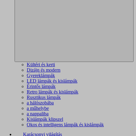
Kültéri és kerti
Dizájn és modern
Gyereklámpák
LED lámpák és kislámpák
Érintős lámpák
Retro lámpák és kislámpák
Rusztikus lámpák
a hálószobába
a műhelybe
a nappaliba
Kislámpák klipszel
Okos és intelligens lámpák és kislámpák
Karácsonyi világítás