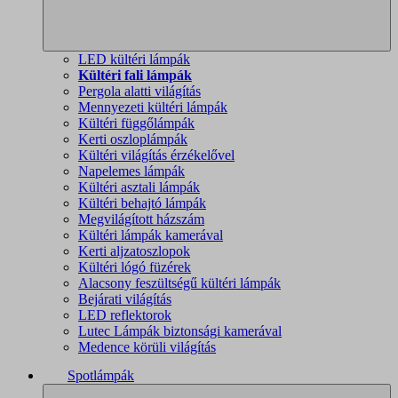
LED kültéri lámpák
Kültéri fali lámpák
Pergola alatti világítás
Mennyezeti kültéri lámpák
Kültéri függőlámpák
Kerti oszloplámpák
Kültéri világítás érzékelővel
Napelemes lámpák
Kültéri asztali lámpák
Kültéri behajtó lámpák
Megvilágított házszám
Kültéri lámpák kamerával
Kerti aljzatoszlopok
Kültéri lógó füzérek
Alacsony feszültségű kültéri lámpák
Bejárati világítás
LED reflektorok
Lutec Lámpák biztonsági kamerával
Medence körüli világítás
Spotlámpák