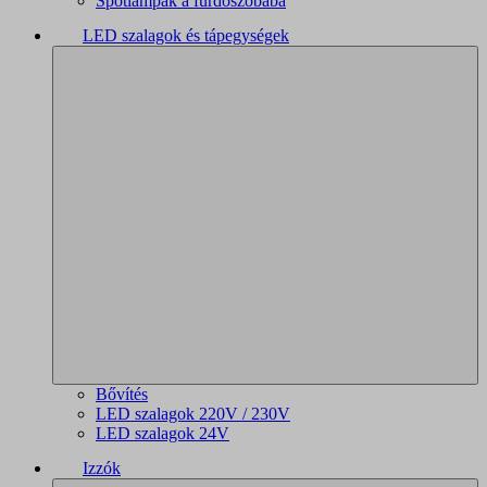
Spotlámpák a fürdőszobába
LED szalagok és tápegységek
Bővítés
LED szalagok 220V / 230V
LED szalagok 24V
Izzók