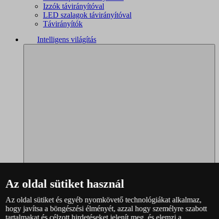
Izzók távirányítóval
LED szalagok távirányítóval
Távirányítók
Intelligens világítás
Az oldal sütiket használ
Az oldal sütiket és egyéb nyomkövető technológiákat alkalmaz,
Philips Hue – teljes választék
hogy javítsa a böngészési élményét, azzal hogy személyre szabott
Immax NEO - teljes választék
tartalmakat és célzott hirdetéseket jelenít meg, és elemzi a
WiZ – teljes választék