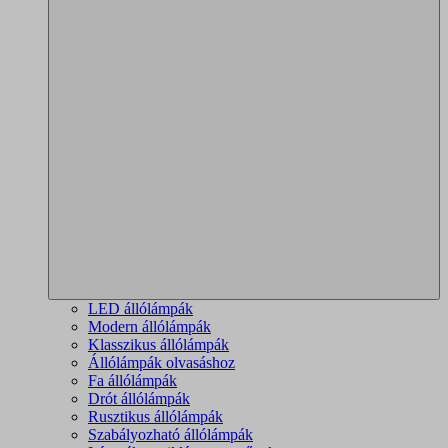
LED állólámpák
Modern állólámpák
Klasszikus állólámpák
Állólámpák olvasáshoz
Fa állólámpák
Drót állólámpák
Rusztikus állólámpák
Szabályozható állólámpák