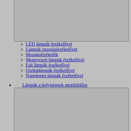
LED lámpák érzékelővel
Lámpák mozgásérzékelővel
Mozgásérzékelők
Mennyezeti lámpák érzékelővel
Fali lámpák érzékelővel
Oszloplámpák érzékelővel
Napelemes lámpák érzékelővel
Lámpák a helyiségnek megfelelően