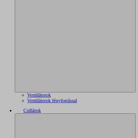
Ventilátorok
Ventilátorok fényforrással
Csillárok