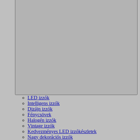
LED izzók
Intelligens izzók
Dizájn izzók
Fénycsövek
Halogén izzók
Vintage izzók
Kedvezményes LED izzókészletek
Nagy dekorációs izzók