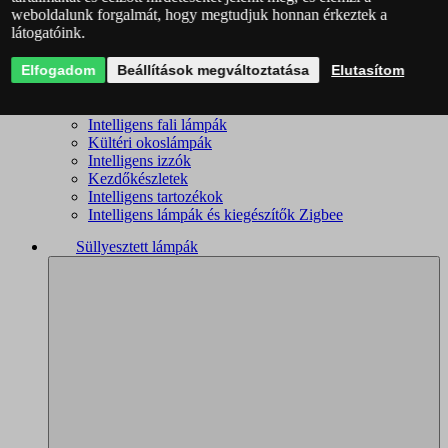
weboldalunk forgalmát, hogy megtudjuk honnan érkeztek a
Intelligens csillárok
látogatóink.
Intelligens mennyezeti lámpák
Okoslámpák
Elfogadom
Okos kislámpák
Beállítások megváltoztatása
Elutasítom
Okos spotlámpák
Fürdőszobai okoslámpák
Intelligens fali lámpák
Kültéri okoslámpák
Intelligens izzók
Kezdőkészletek
Intelligens tartozékok
Intelligens lámpák és kiegészítők Zigbee
Süllyesztett lámpák