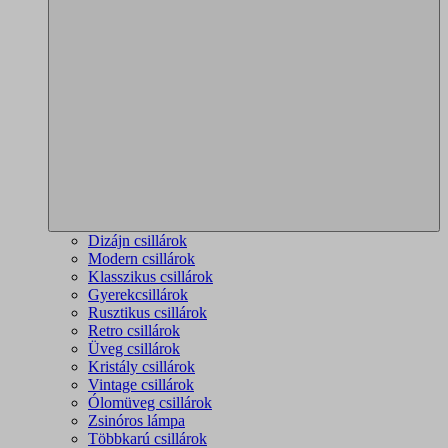
Dizájn csillárok
Modern csillárok
Klasszikus csillárok
Gyerekcsillárok
Rusztikus csillárok
Retro csillárok
Üveg csillárok
Kristály csillárok
Vintage csillárok
Ólomüveg csillárok
Zsinóros lámpa
Többkarú csillárok