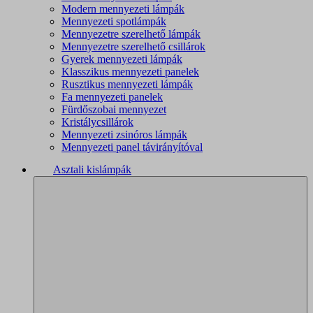
Modern mennyezeti lámpák
Mennyezeti spotlámpák
Mennyezetre szerelhető lámpák
Mennyezetre szerelhető csillárok
Gyerek mennyezeti lámpák
Klasszikus mennyezeti panelek
Rusztikus mennyezeti lámpák
Fa mennyezeti panelek
Fürdőszobai mennyezet
Kristálycsillárok
Mennyezeti zsinóros lámpák
Mennyezeti panel távirányítóval
Asztali kislámpák