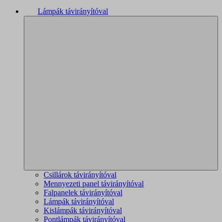
Lámpák távirányítóval
Csillárok távirányítóval
Mennyezeti panel távirányítóval
Falpanelek távirányítóval
Lámpák távirányítóval
Kislámpák távirányítóval
Pontlámpák távirányítóval