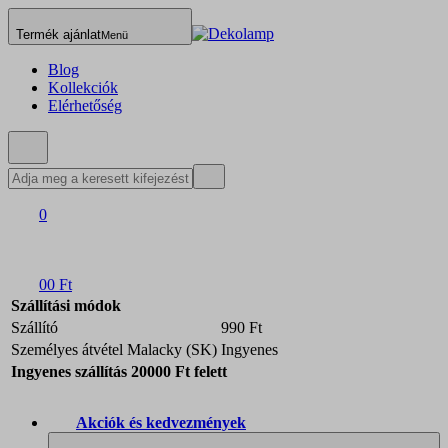
Termék ajánlat
Menü
Blog
Kollekciók
Elérhetőség
0
0
0 Ft
Szállítási módok
Szállító
990 Ft
Személyes átvétel Malacky (SK)
Ingyenes
Ingyenes szállítás 20000 Ft felett
Akciók és kedvezmények