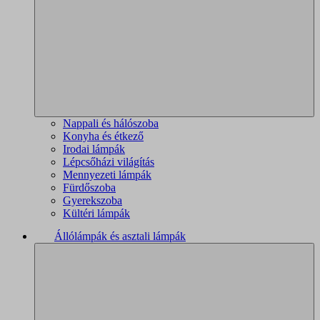
Nappali és hálószoba
Konyha és étkező
Irodai lámpák
Lépcsőházi világítás
Mennyezeti lámpák
Fürdőszoba
Gyerekszoba
Kültéri lámpák
Állólámpák és asztali lámpák