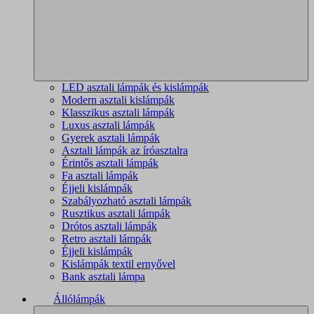
LED asztali lámpák és kislámpák
Modern asztali kislámpák
Klasszikus asztali lámpák
Luxus asztali lámpák
Gyerek asztali lámpák
Asztali lámpák az íróasztalra
Érintős asztali lámpák
Fa asztali lámpák
Éjjeli kislámpák
Szabályozható asztali lámpák
Rusztikus asztali lámpák
Drótos asztali lámpák
Retro asztali lámpák
Éjjeli kislámpák
Kislámpák textil ernyővel
Bank asztali lámpa
Állólámpák