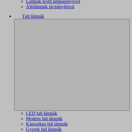
Lámpák textil lámpaernyővel
Állólámpák távirányítóval
Fali lámpák
LED fali lámpák
Modern fali lámpák
Klasszikus fali lámpák
Gyerek fali lámpák