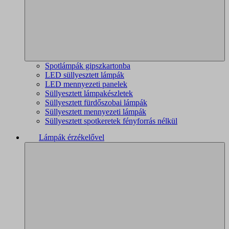
Spotlámpák gipszkartonba
LED süllyesztett lámpák
LED mennyezeti panelek
Süllyesztett lámpakészletek
Süllyesztett fürdőszobai lámpák
Süllyesztett mennyezeti lámpák
Süllyesztett spotkeretek fényforrás nélkül
Lámpák érzékelővel