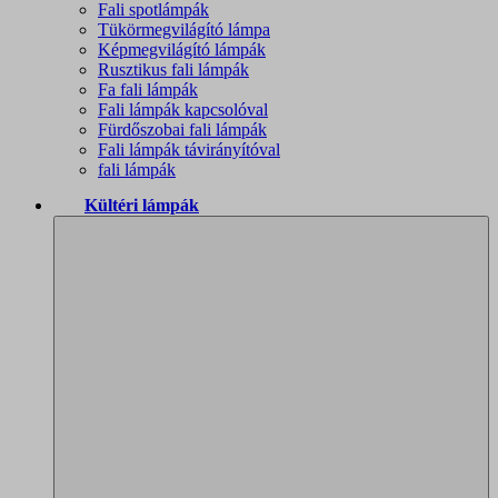
Fali spotlámpák
Tükörmegvilágító lámpa
Képmegvilágító lámpák
Rusztikus fali lámpák
Fa fali lámpák
Fali lámpák kapcsolóval
Fürdőszobai fali lámpák
Fali lámpák távirányítóval
fali lámpák
Kültéri lámpák