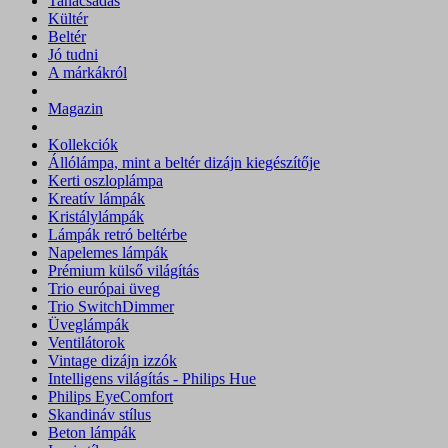
Tanácsadás
Kültér
Beltér
Jó tudni
A márkákról
Magazin
Kollekciók
Állólámpa, mint a beltér dizájn kiegészítője
Kerti oszloplámpa
Kreatív lámpák
Kristálylámpák
Lámpák retró beltérbe
Napelemes lámpák
Prémium külső világítás
Trio európai üveg
Trio SwitchDimmer
Üveglámpák
Ventilátorok
Vintage dizájn izzók
Intelligens világítás - Philips Hue
Philips EyeComfort
Skandináv stílus
Beton lámpák