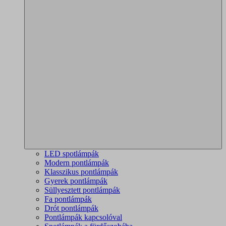
LED spotlámpák
Modern pontlámpák
Klasszikus pontlámpák
Gyerek pontlámpák
Süllyesztett pontlámpák
Fa pontlámpák
Drót pontlámpák
Pontlámpák kapcsolóval