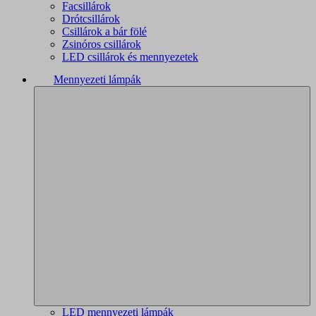
Facsillárok
Drótcsillárok
Csillárok a bár fölé
Zsinóros csillárok
LED csillárok és mennyezetek
Mennyezeti lámpák
LED mennyezeti lámpák