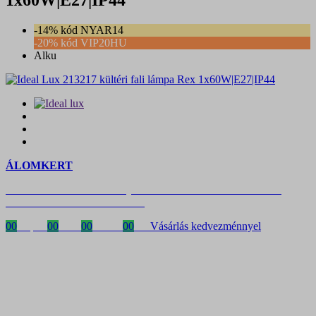
-14% kód NYAR14
-20% kód VIP20HU
Alku
ÁLOMKERT
Időszakos 20% kedvezmény 150 000 Ft feletti rendelés esetén
a következő kóddal: VIP20HU
00
Napok
00
Órák
00
Percek
00
MP
Vásárlás kedvezménnyel