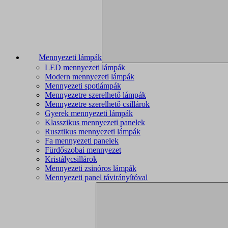
Mennyezeti lámpák
LED mennyezeti lámpák
Modern mennyezeti lámpák
Mennyezeti spotlámpák
Mennyezetre szerelhető lámpák
Mennyezetre szerelhető csillárok
Gyerek mennyezeti lámpák
Klasszikus mennyezeti panelek
Rusztikus mennyezeti lámpák
Fa mennyezeti panelek
Fürdőszobai mennyezet
Kristálycsillárok
Mennyezeti zsinóros lámpák
Mennyezeti panel távirányítóval