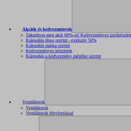
Akciók és kedvezmények
Takarítson meg akár 60%-ot! Kedvezményes izzókészlet
Kiárusítás típus szerint - exkluzív 50%
Kiárusítás márka szerint
Kedvezményes készletek
Kiárusítás a kedvezmény mértéke szerint
Ventilátorok
Ventilátorok
Ventilátorok fényforrással