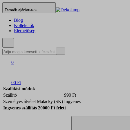
Termék ajánlat
Menü
Blog
Kollekciók
Elérhetőség
0
0
0 Ft
Szállítási módok
Szállító
990 Ft
Személyes átvétel Malacky (SK)
Ingyenes
Ingyenes szállítás 20000 Ft felett