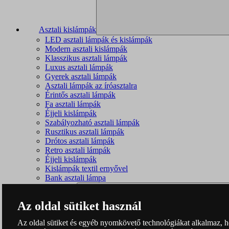
Asztali kislámpák
LED asztali lámpák és kislámpák
Modern asztali kislámpák
Klasszikus asztali lámpák
Luxus asztali lámpák
Gyerek asztali lámpák
Asztali lámpák az íróasztalra
Érintős asztali lámpák
Fa asztali lámpák
Éjjeli kislámpák
Szabályozható asztali lámpák
Rusztikus asztali lámpák
Drótos asztali lámpák
Retro asztali lámpák
Éjjeli kislámpák
Kislámpák textil ernyővel
Bank asztali lámpa
Az oldal sütiket használ
Az oldal sütiket és egyéb nyomkövető technológiákat alkalmaz, hog