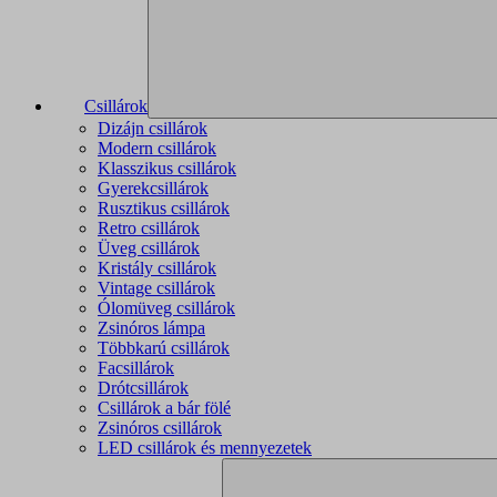
Csillárok
Dizájn csillárok
Modern csillárok
Klasszikus csillárok
Gyerekcsillárok
Rusztikus csillárok
Retro csillárok
Üveg csillárok
Kristály csillárok
Vintage csillárok
Ólomüveg csillárok
Zsinóros lámpa
Többkarú csillárok
Facsillárok
Drótcsillárok
Csillárok a bár fölé
Zsinóros csillárok
LED csillárok és mennyezetek