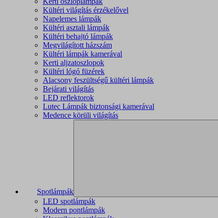
Kerti oszloplámpák
Kültéri világítás érzékelővel
Napelemes lámpák
Kültéri asztali lámpák
Kültéri behajtó lámpák
Megvilágított házszám
Kültéri lámpák kamerával
Kerti aljzatoszlopok
Kültéri lógó füzérek
Alacsony feszültségű kültéri lámpák
Bejárati világítás
LED reflektorok
Lutec Lámpák biztonsági kamerával
Medence körüli világítás
Spotlámpák
LED spotlámpák
Modern pontlámpák