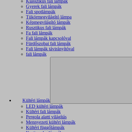
Klasszikus fali lámpák
Gyerek fali lámpák
Fali spotlámpák
Tükörmegvilágító lámpa
Képmegvilágító lámpák
Rusztikus fali lámpák
Fa fali lámpák
Fali lámpák kapcsolóval
Fürdőszobai fali lámpák
Fali lámpák távirányítóval
fali lámpák
Kültéri lámpák
LED kültéri lámpák
Kültéri fali lámpák
Pergola alatti világítás
Mennyezeti kültéri lámpák
Kültéri függőlámpák