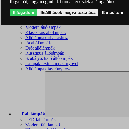
forgalmát, hogy megtudjuk honnan érkeztek a látogatóink.
Elfogadom
Beállítások megváltoztatása
Elutasítom
Állólámpák
LED állólámpák
Modern állólámpák
Klasszikus állólámpák
Állólámpák olvasáshoz
Fa állólámpák
Drót állólámpák
Rusztikus állólámpák
Szabályozható állólámpák
Lámpák textil lámpaernyővel
Állólámpák távirányítóval
Fali lámpák
LED fali lámpák
Modern fali lámpák