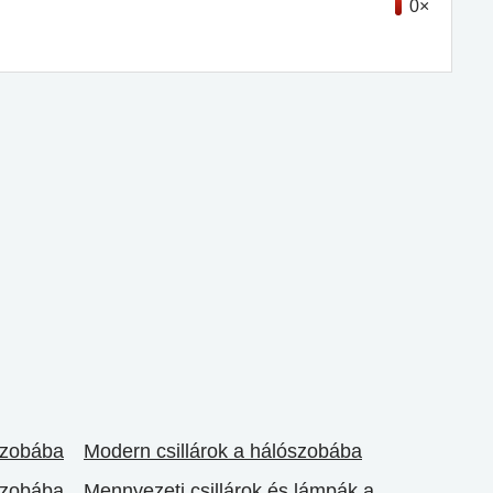
0×
szobába
Modern csillárok a hálószobába
szobába
Mennyezeti csillárok és lámpák a