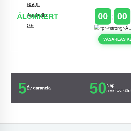
00
00
ÁLOMKERT
NAPOK
ÓRÁK
Időszakos 20% kedvezmény 150
000 Ft feletti rendelés esetén
VÁSÁRLÁS K
a következő kóddal: VIP20HU
5
50
Nap
Év
garancia
a visszaküld