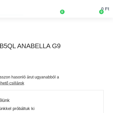
0 Ft
0
0
-B5QL ANABELLA G9
lasszon hasonló árut ugyanabból a
hető csillárok
őlünk
nkkel próbáltuk ki