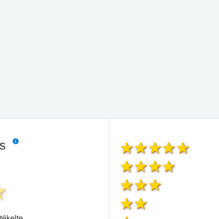
és
tékelte