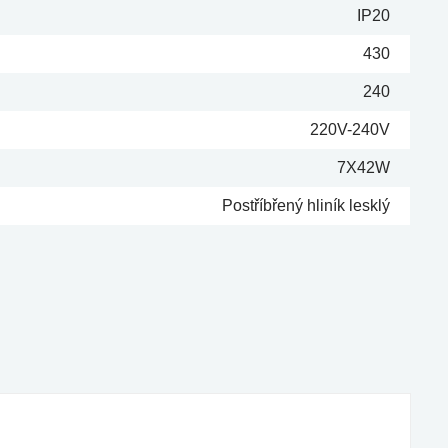
IP20
430
240
220V-240V
7X42W
Postříbřený hliník lesklý