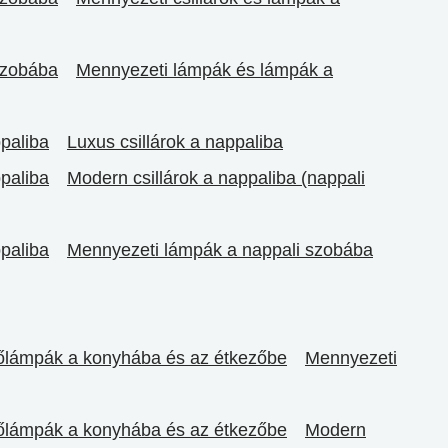
szobába
Mennyezeti lámpák és lámpák a
ppaliba
Luxus csillárok a nappaliba
ppaliba
Modern csillárok a nappaliba (nappali
ppaliba
Mennyezeti lámpák a nappali szobába
gőlámpák a konyhába és az étkezőbe
Mennyezeti
gőlámpák a konyhába és az étkezőbe
Modern