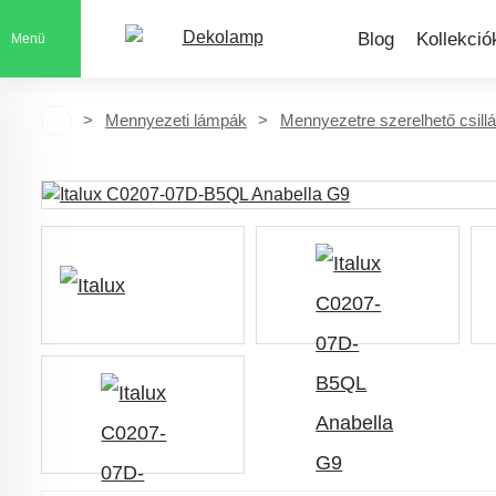
Blog
Kollekció
Menü
Mennyezeti lámpák
Mennyezetre szerelhető csill