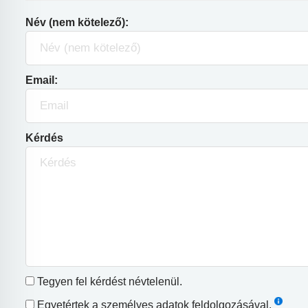
Név (nem kötelező):
Email:
Kérdés
Tegyen fel kérdést névtelenül.
Egyetértek a
személyes adatok feldolgozásával
.