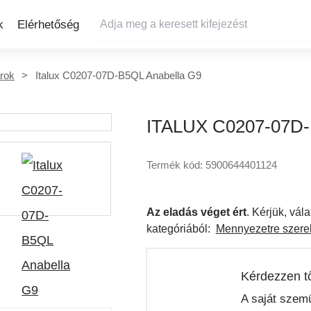
k
Elérhetőség
árok
Italux C0207-07D-B5QL Anabella G9
ITALUX C0207-07D
Termék kód: 5900644401124
Az eladás véget ért
. Kérjük, vá
kategóriából:
Mennyezetre szerel
Kérdezzen t
A saját szemü