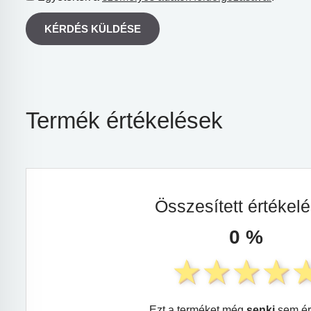
KÉRDÉS KÜLDÉSE
Termék értékelések
Összesített értékel
0 %
Ezt a terméket még
senki
sem ér