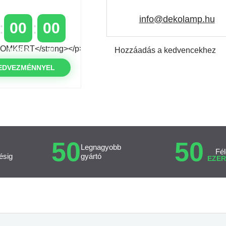
info@dekolamp.hu
00
00
Hozzáadás a kedvencekhez
PERCEK
MP
EDVEZMÉNNYEL
50
50
Legnagyobb
Fél
ésig
gyártó
EZER