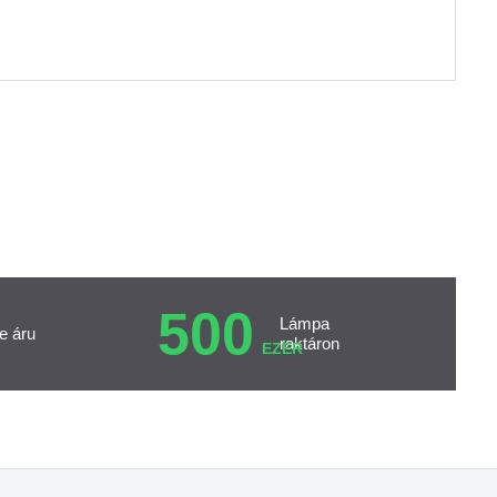
500
Lámpa
e áru
raktáron
EZER