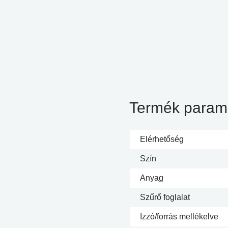
Termék param
Elérhetőség
Szín
Anyag
Szűrő foglalat
Izzó/forrás mellékelve