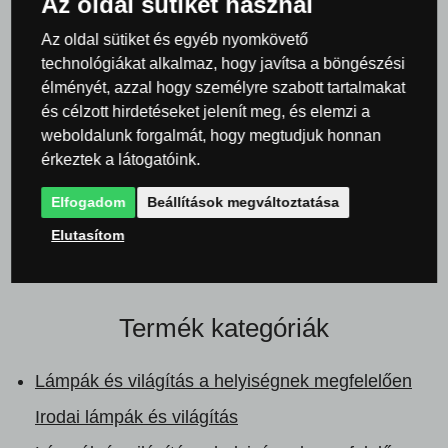
Az oldal sütiket használ
Az oldal sütiket és egyéb nyomkövető
0×
technológiákat alkalmaz, hogy javítsa a böngészési
élményét, azzal hogy személyre szabott tartalmakat
0×
és célzott hirdetéseket jelenít meg, és elemzi a
0×
weboldalunk forgalmát, hogy megtudjuk honnan
0×
érkeztek a látogatóink.
0×
Elfogadom
Beállítások megváltoztatása
Elutasítom
Termék kategóriák
Lámpák és világítás a helyiségnek megfelelően
Irodai lámpák és világítás