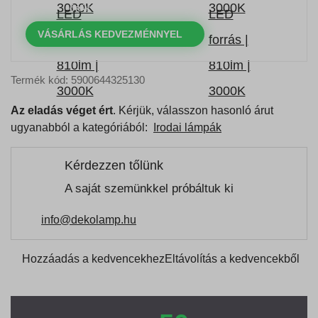
NAPOK
ÓRÁK
PERCEK
MP
VÁSÁRLÁS KEDVEZMÉNNYEL
Termék kód: 5900644325130
Az eladás véget ért
. Kérjük, válasszon hasonló árut
ugyanabból a kategóriából:
Irodai lámpák
Kérdezzen tőlünk
A saját szemünkkel próbáltuk ki
info@dekolamp.hu
Hozzáadás a kedvencekhez
Eltávolítás a kedvencekből