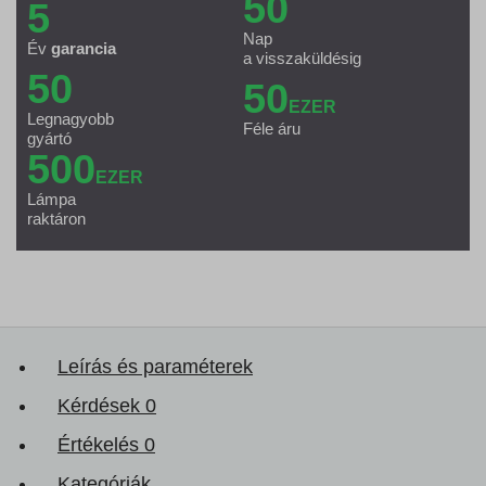
50
5
Nap
Év
garancia
a visszaküldésig
50
50
EZER
Legnagyobb
Féle áru
gyártó
500
EZER
Lámpa
raktáron
Leírás és paraméterek
Kérdések
0
Értékelés
0
Kategóriák