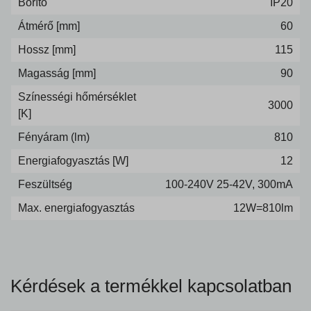
Borító
IP20
Átmérő [mm]
60
Hossz [mm]
115
Magasság [mm]
90
Színességi hőmérséklet
3000
[K]
Fényáram (lm)
810
Energiafogyasztás [W]
12
Feszültség
100-240V 25-42V, 300mA
Max. energiafogyasztás
12W=810lm
Kérdések a termékkel kapcsolatban