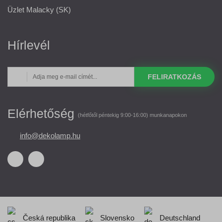
Üzlet Malacky (SK)
Hírlevél
FELIRATKOZÁS
Elérhetőség
(hétfőtől péntekig 9:00-16:00) munkanapokon
info@dekolamp.hu
Česká republika
Slovensko
Deutschland