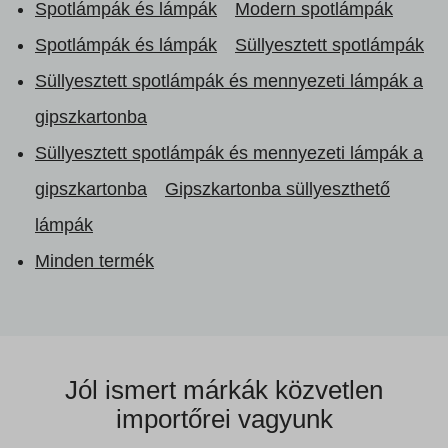
Spotlámpák és lámpák
Modern spotlámpák
Spotlámpák és lámpák
Süllyesztett spotlámpák
Süllyesztett spotlámpák és mennyezeti lámpák a
gipszkartonba
Süllyesztett spotlámpák és mennyezeti lámpák a
gipszkartonba
Gipszkartonba süllyeszthető
lámpák
Minden termék
Jól ismert márkák
közvetlen
importőrei vagyunk