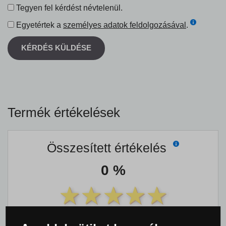
Tegyen fel kérdést névtelenül.
Egyetértek a
személyes adatok feldolgozásával
.
KÉRDÉS KÜLDÉSE
Termék értékelések
Összesített értékelés
0 %
Ezt a terméket még
senki
sem értékelte