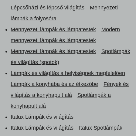
Lépcsőházi és lépcső világítás
Mennyezeti
lámpák a folyosóra
Mennyezeti lámpák és lámpatestek
Modern
mennyezeti lámpák és lámpatestek
Mennyezeti lámpák és lámpatestek
Spotlámpák
és világítás (spotok)
Lámpák és világítás a helyiségnek megfelelően
Lámpák a konyhába és az étkezőbe
Fények és
világítás a konyhapult alá
Spotlámpák a
konyhapult alá
Italux Lámpák és világítás
Italux Lámpák és világítás
Italux Spotlámpák