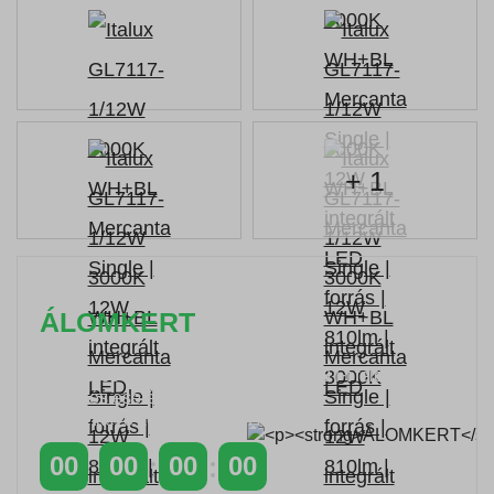
+ 1
ÁLOMKERT
Időszakos 20% kedvezmény 150 000 Ft feletti
rendelés esetén
a következő kóddal: VIP20HU
00
00
00
00