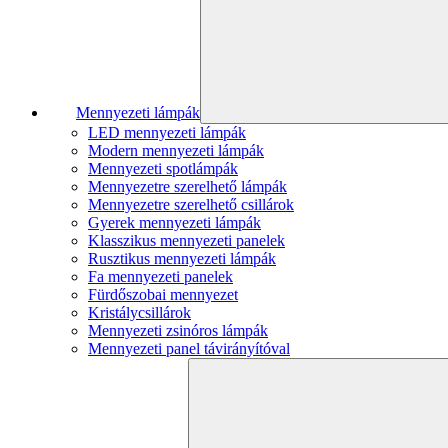
Mennyezeti lámpák
LED mennyezeti lámpák
Modern mennyezeti lámpák
Mennyezeti spotlámpák
Mennyezetre szerelhető lámpák
Mennyezetre szerelhető csillárok
Gyerek mennyezeti lámpák
Klasszikus mennyezeti panelek
Rusztikus mennyezeti lámpák
Fa mennyezeti panelek
Fürdőszobai mennyezet
Kristálycsillárok
Mennyezeti zsinóros lámpák
Mennyezeti panel távirányítóval