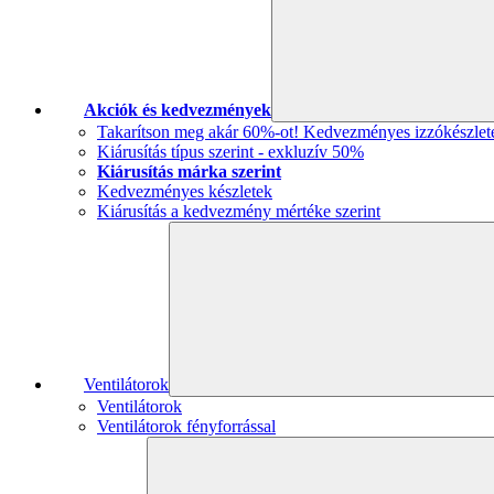
Akciók és kedvezmények
Takarítson meg akár 60%-ot! Kedvezményes izzókészlet
Kiárusítás típus szerint - exkluzív 50%
Kiárusítás márka szerint
Kedvezményes készletek
Kiárusítás a kedvezmény mértéke szerint
Ventilátorok
Ventilátorok
Ventilátorok fényforrással