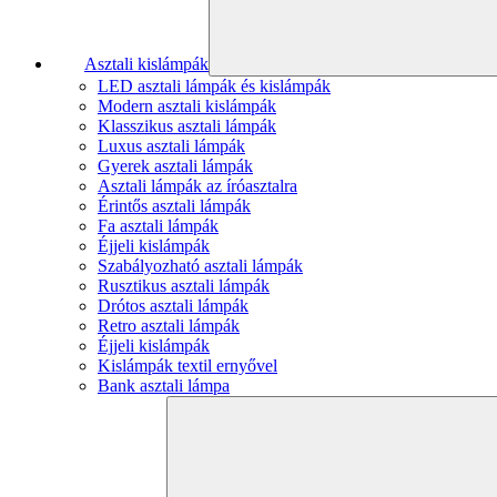
Asztali kislámpák
LED asztali lámpák és kislámpák
Modern asztali kislámpák
Klasszikus asztali lámpák
Luxus asztali lámpák
Gyerek asztali lámpák
Asztali lámpák az íróasztalra
Érintős asztali lámpák
Fa asztali lámpák
Éjjeli kislámpák
Szabályozható asztali lámpák
Rusztikus asztali lámpák
Drótos asztali lámpák
Retro asztali lámpák
Éjjeli kislámpák
Kislámpák textil ernyővel
Bank asztali lámpa