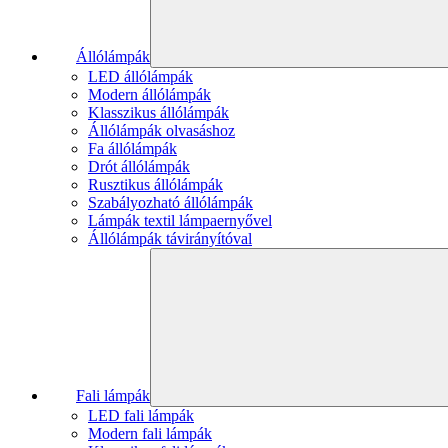
Állólámpák
LED állólámpák
Modern állólámpák
Klasszikus állólámpák
Állólámpák olvasáshoz
Fa állólámpák
Drót állólámpák
Rusztikus állólámpák
Szabályozható állólámpák
Lámpák textil lámpaernyővel
Állólámpák távirányítóval
Fali lámpák
LED fali lámpák
Modern fali lámpák