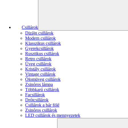
Csillárok
Dizájn csillárok
Modern csillárok
Klasszikus csillárok
Gyerekcsillárok
Rusztikus csillárok
Retro csillárok
Üveg csillárok
Kristály csillárok
Vintage csillárok
Ólomüveg csillárok
Zsinóros lámpa
Többkarú csillárok
Facsillárok
Drótcsillárok
Csillárok a bár fölé
Zsinóros csillárok
LED csillárok és mennyezetek