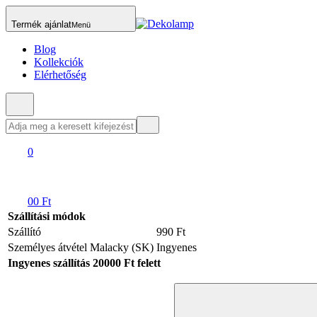
Termék ajánlat
Menü
Blog
Kollekciók
Elérhetőség
0
0
0 Ft
Szállítási módok
Szállító
990 Ft
Személyes átvétel Malacky (SK)
Ingyenes
Ingyenes szállítás 20000 Ft felett