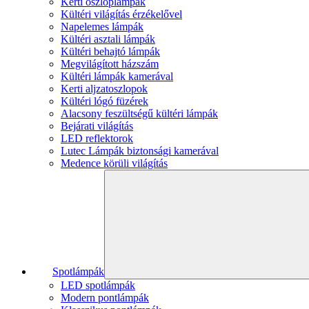
Kerti oszloplámpák
Kültéri világítás érzékelővel
Napelemes lámpák
Kültéri asztali lámpák
Kültéri behajtó lámpák
Megvilágított házszám
Kültéri lámpák kamerával
Kerti aljzatoszlopok
Kültéri lógó füzérek
Alacsony feszültségű kültéri lámpák
Bejárati világítás
LED reflektorok
Lutec Lámpák biztonsági kamerával
Medence körüli világítás
Spotlámpák
LED spotlámpák
Modern pontlámpák