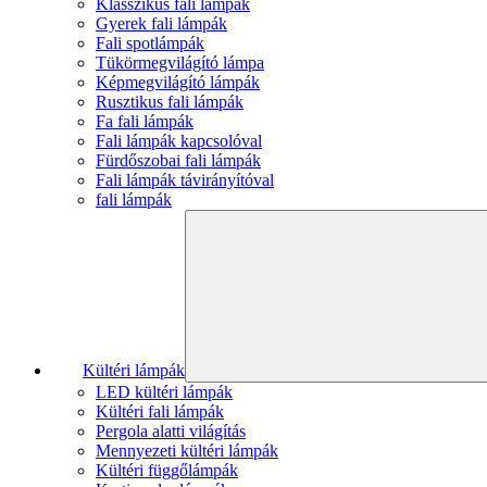
Klasszikus fali lámpák
Gyerek fali lámpák
Fali spotlámpák
Tükörmegvilágító lámpa
Képmegvilágító lámpák
Rusztikus fali lámpák
Fa fali lámpák
Fali lámpák kapcsolóval
Fürdőszobai fali lámpák
Fali lámpák távirányítóval
fali lámpák
Kültéri lámpák
LED kültéri lámpák
Kültéri fali lámpák
Pergola alatti világítás
Mennyezeti kültéri lámpák
Kültéri függőlámpák