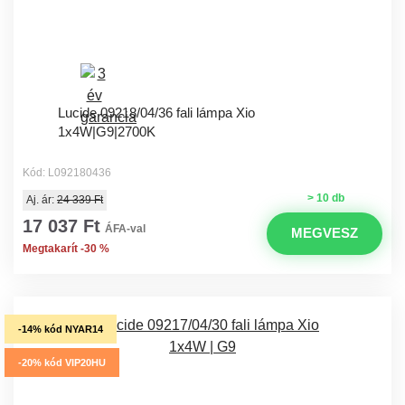
Lucide 09218/04/36 fali lámpa Xio
1x4W|G9|2700K
Kód: L092180436
> 10 db
Aj. ár:
24 339 Ft
17 037 Ft
ÁFA-val
MEGVESZ
Megtakarít -30 %
-14% kód NYAR14
-20% kód VIP20HU