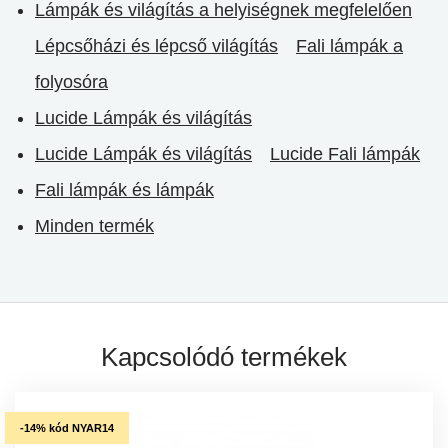
Lámpák és világítás a helyiségnek megfelelően
Lépcsőházi és lépcső világítás
Fali lámpák a
folyosóra
Lucide Lámpák és világítás
Lucide Lámpák és világítás
Lucide Fali lámpák
Fali lámpák és lámpák
Minden termék
Kapcsolódó termékek
-14% kód NYAR14