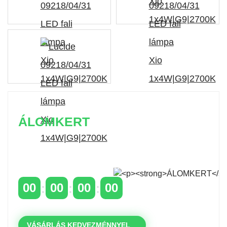
ÁLOMKERT
Időszakos 20% kedvezmény 150 000 Ft feletti
rendelés esetén
a következő kóddal: VIP20HU
00
00
00
00
NAPOK
ÓRÁK
PERCEK
MP
VÁSÁRLÁS KEDVEZMÉNNYEL