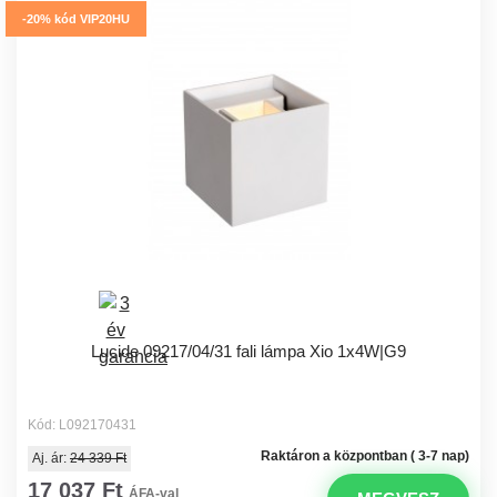
-20% kód VIP20HU
Lucide 09217/04/31 fali lámpa Xio 1x4W|G9
Kód: L092170431
Raktáron a központban ( 3-7 nap)
Aj. ár:
24 339 Ft
17 037 Ft
ÁFA-val