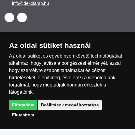
info@dekolamp.hu
Az oldal sütiket használ
Česká republika
Slovensko
Deutschland
Az oldal sütiket és egyéb nyomkövető technológiákat
alkalmaz, hogy javítsa a böngészési élményét, azzal
hogy személyre szabott tartalmakat és célzott
Magyarország
Österreich
België
hirdetéseket jelenít meg, és elemzi a weboldalunk
forgalmát, hogy megtudjuk honnan érkeztek a
Nederland
látogatóink.
Elfogadom
Beállítások megváltoztatása
Elutasítom