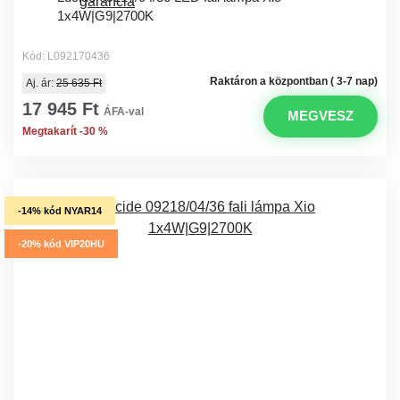
1x4W|G9|2700K
Kód: L092170436
Raktáron a központban ( 3-7 nap)
Aj. ár:
25 635 Ft
17 945 Ft
ÁFA-val
MEGVESZ
Megtakarít -30 %
-14% kód NYAR14
-20% kód VIP20HU