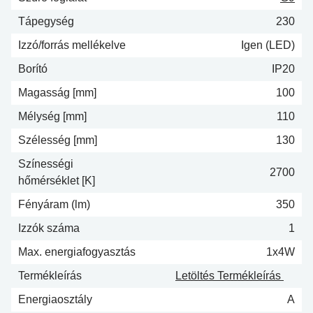
Tápegység
230
Izzó/forrás mellékelve
Igen (LED)
Borító
IP20
Magasság [mm]
100
Mélység [mm]
110
Szélesség [mm]
130
Színességi
2700
hőmérséklet [K]
Fényáram (lm)
350
Izzók száma
1
Max. energiafogyasztás
1x4W
Termékleírás
Letöltés Termékleírás
Energiaosztály
A