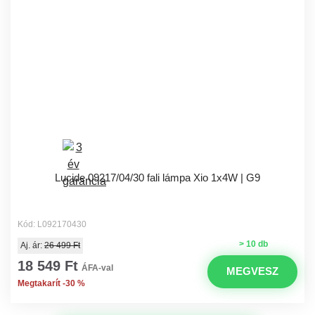
Lucide 09217/04/30 fali lámpa Xio 1x4W | G9
Kód: L092170430
> 10 db
Aj. ár:
26 499 Ft
18 549 Ft
ÁFA-val
MEGVESZ
Megtakarít -30 %