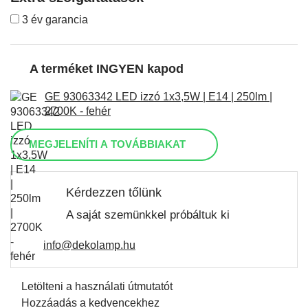
3 év garancia
A terméket INGYEN kapod
GE 93063342 LED izzó 1x3,5W | E14 | 250lm |
2700K - fehér
MEGJELENÍTI A TOVÁBBIAKAT
Kérdezzen tőlünk
A saját szemünkkel próbáltuk ki
info@dekolamp.hu
Letölteni a használati útmutatót
Hozzáadás a kedvencekhez