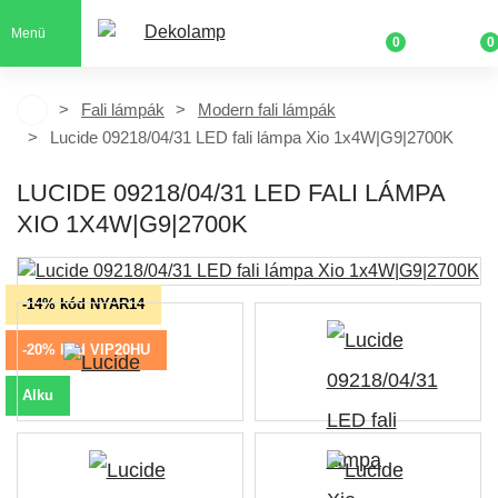
Menü
0
0
Fali lámpák
Modern fali lámpák
Lucide 09218/04/31 LED fali lámpa Xio 1x4W|G9|2700K
LUCIDE 09218/04/31 LED FALI LÁMPA
XIO 1X4W|G9|2700K
-14% kód NYAR14
-20% kód VIP20HU
Alku