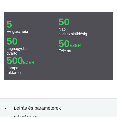
50
5
Nap
Év
garancia
a visszaküldésig
50
50
EZER
Legnagyobb
Féle áru
gyártó
500
EZER
Lámpa
raktáron
Leírás és paraméterek