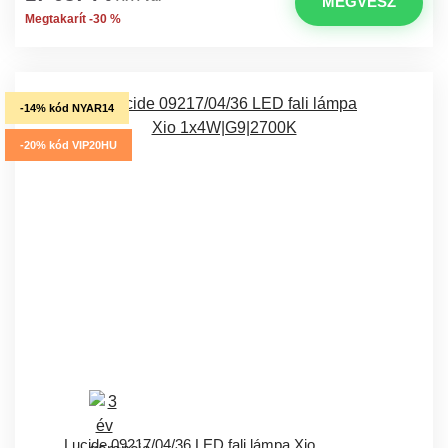
MEGVESZ
Megtakarít -30 %
-14% kód NYAR14
-20% kód VIP20HU
Lucide 09217/04/36 LED fali lámpa Xio