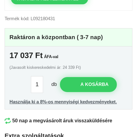
Termék kód: L092180431
Raktáron a központban ( 3-7 nap)
17 037
Ft
ÁFA-val
(Javasolt kiskereskedelmi ár: 24 339 Ft)
db
A KOSÁRBA
Használja ki a 8%-os mennyiségi kedvezményeket.
50 nap a megvásárolt áruk visszaküldésére
Extra szolgáltatások