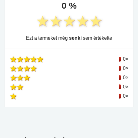
0 %
Ezt a terméket még
senki
sem értékelte
0×
0×
0×
0×
0×