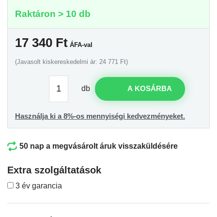
Raktáron > 10 db
17 340
Ft
ÁFA-val
(Javasolt kiskereskedelmi ár: 24 771 Ft)
db
A KOSÁRBA
Használja ki a 8%-os mennyiségi kedvezményeket.
50 nap a megvásárolt áruk visszaküldésére
Extra szolgáltatások
3 év garancia