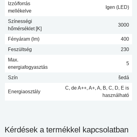
Izzó/forrás
Igen (LED)
mellékelve
Színességi
3000
hőmérséklet [K]
Fényáram (lm)
400
Feszültség
230
Max.
5
energiafogyasztás
Szín
šedá
C, de A++, A+, A, B, C, D, E is
Energiaosztály
használható
Kérdések a termékkel kapcsolatban