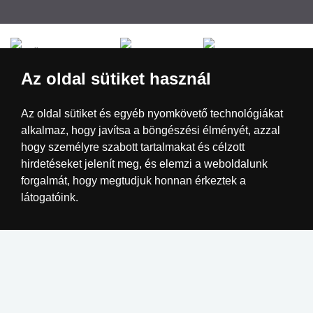
Česká republika
Slovensko
Deutschland
Az oldal sütiket használ
Magyarország
Österreich
België
Az oldal sütiket és egyéb nyomkövető technológiákat
alkalmaz, hogy javítsa a böngészési élményét, azzal
Nederland
hogy személyre szabott tartalmakat és célzott
hirdetéseket jelenít meg, és elemzi a weboldalunk
forgalmát, hogy megtudjuk honnan érkeztek a
látogatóink.
Elfogadom
Beállítások megváltoztatása
Elutasítom
Megvalósítás