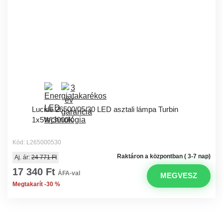
Lucide 26500/05/30 LED asztali lámpa Turbin
1x5W|3000K
Kód: L265000530
Raktáron a központban ( 3-7 nap)
Aj. ár:
24 771 Ft
17 340 Ft
ÁFA-val
MEGVESZ
Megtakarít -30 %