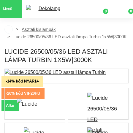
Menü
0
0
Asztali kislámpák
Lucide 26500/05/36 LED asztali lámpa Turbin 1x5W|3000K
LUCIDE 26500/05/36 LED ASZTALI
LÁMPA TURBIN 1X5W|3000K
-14% kód NYAR14
-20% kód VIP20HU
Alku