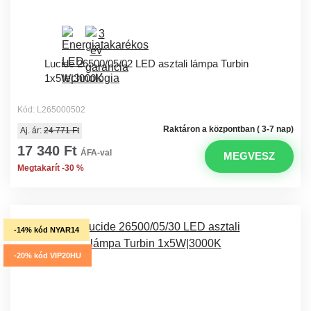
Lucide 26500/05/02 LED asztali lámpa Turbin
1x5W|3000K
Kód: L265000502
Raktáron a központban ( 3-7 nap)
Aj. ár:
24 771 Ft
17 340 Ft
ÁFA-val
MEGVESZ
Megtakarít -30 %
-14% kód NYAR14
-20% kód VIP20HU