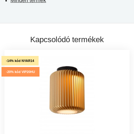
Minden termék
Kapcsolódó termékek
-14% kód NYAR14
-20% kód VIP20HU