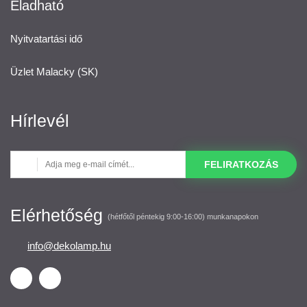
Eladható
Nyitvatartási idő
Üzlet Malacky (SK)
Hírlevél
FELIRATKOZÁS
Elérhetőség
(hétfőtől péntekig 9:00-16:00) munkanapokon
info@dekolamp.hu