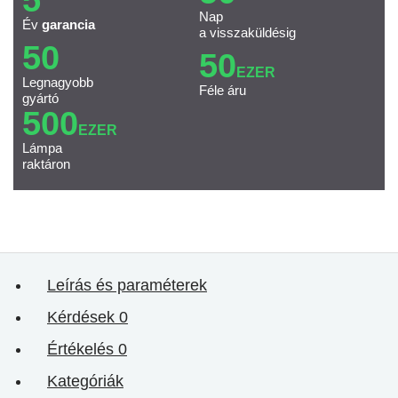
Nap
Év
garancia
a visszaküldésig
50
50
EZER
Legnagyobb
Féle áru
gyártó
500
EZER
Lámpa
raktáron
Leírás és paraméterek
Kérdések
0
Értékelés
0
Kategóriák