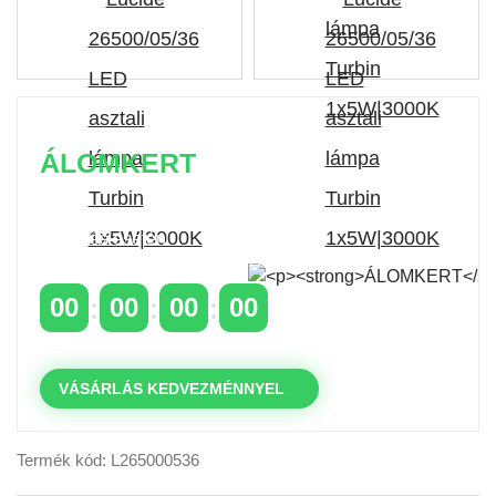
ÁLOMKERT
Időszakos 20% kedvezmény 150 000 Ft feletti
rendelés esetén
a következő kóddal: VIP20HU
00
00
00
00
NAPOK
ÓRÁK
PERCEK
MP
VÁSÁRLÁS KEDVEZMÉNNYEL
Termék kód: L265000536