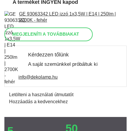
A terméket INGYEN kapod
GE 93063342 LED izzó 1x3,5W | E14 | 250lm |
2700K - fehér
MEGJELENÍTI A TOVÁBBIAKAT
Kérdezzen tőlünk
A saját szemünkkel próbáltuk ki
info@dekolamp.hu
Letölteni a használati útmutatót
Hozzáadás a kedvencekhez
50
5