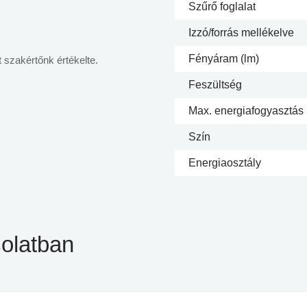
Szűrő foglalat
Izzó/forrás mellékelve
Fényáram (lm)
 szakértőnk értékelte.
Feszültség
Max. energiafogyasztás
Szín
Energiaosztály
olatban