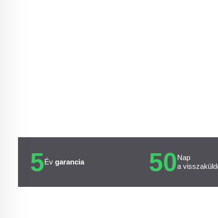
5
50
Nap
Év
garancia
a visszaküld