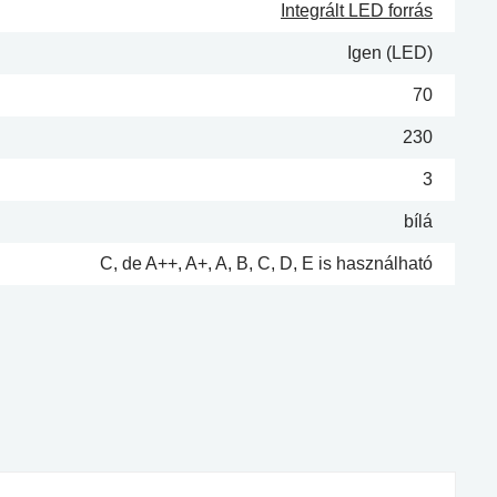
Integrált LED forrás
Igen (LED)
70
230
3
bílá
C, de A++, A+, A, B, C, D, E is használható