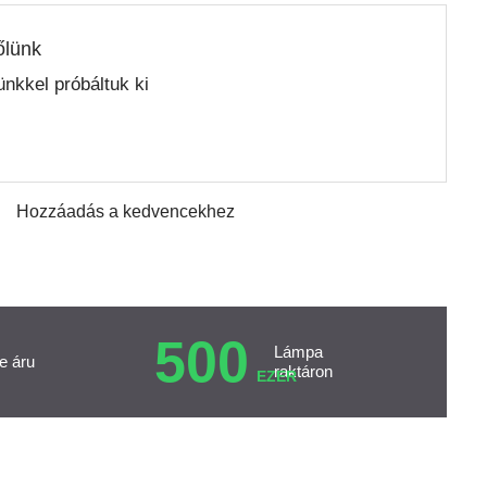
őlünk
nkkel próbáltuk ki
Hozzáadás a kedvencekhez
500
Lámpa
e áru
raktáron
EZER