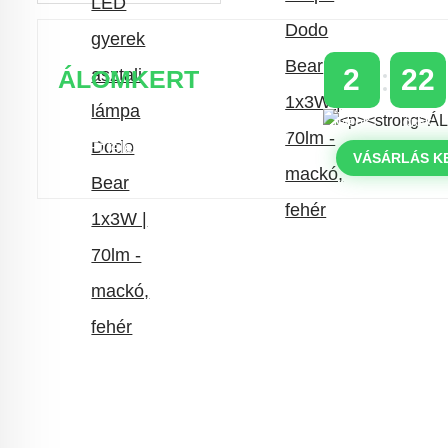
2
22
ÁLOMKERT
NAPOK
ÓRÁK
Időszakos 20% kedvezmény 150
000 Ft feletti rendelés esetén
VÁSÁRLÁS K
a következő kóddal: VIP20HU