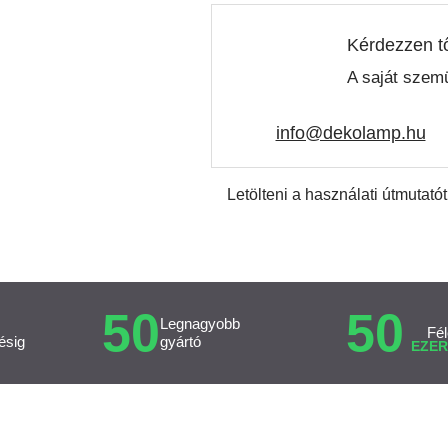
Kérdezzen t
A saját szemü
info@dekolamp.hu
Letölteni a használati útmutatót
50
50
Legnagyobb
Fél
ésig
gyártó
EZER