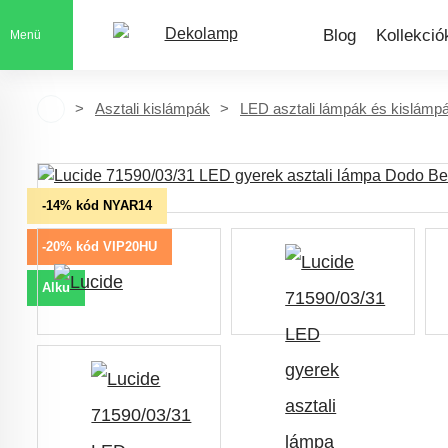
Blog
Kollekció
Menü
Asztali kislámpák
LED asztali lámpák és kislámp
-14% kód NYAR14
-20% kód VIP20HU
Alku