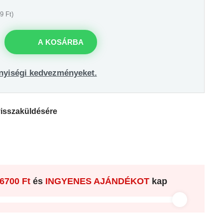
9 Ft)
A KOSÁRBA
nyiségi kedvezményeket.
visszaküldésére
6700 Ft
és
INGYENES AJÁNDÉKOT
kap