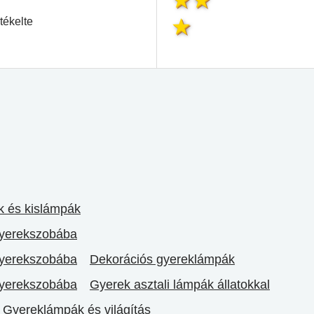
tékelte
k és kislámpák
gyerekszobába
gyerekszobába
Dekorációs gyereklámpák
gyerekszobába
Gyerek asztali lámpák állatokkal
Gyereklámpák és világítás