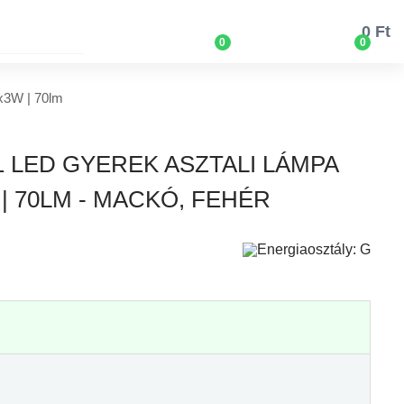
0 Ft
0
0
x3W | 70lm
31 LED GYEREK ASZTALI LÁMPA
| 70LM - MACKÓ, FEHÉR