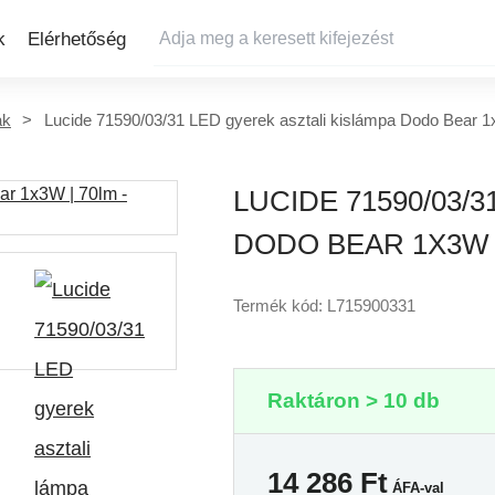
k
Elérhetőség
ák
Lucide 71590/03/31 LED gyerek asztali kislámpa Dodo Bear 1
LUCIDE 71590/03/
DODO BEAR 1X3W 
Termék kód: L715900331
Raktáron > 10 db
14 286
Ft
ÁFA-val