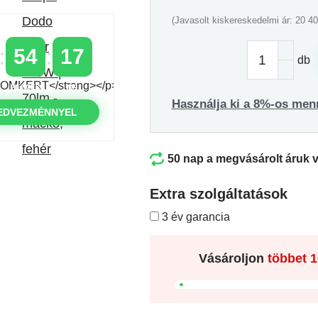
(Javasolt kiskereskedelmi ár: 20 40
54
16
db
PERCEK
MP
Használja ki a 8%-os men
EDVEZMÉNNYEL
50 nap a megvásárolt áruk 
Extra szolgáltatások
3 év garancia
Vásároljon
többet
1