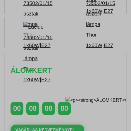
ÁLOMKERT
Időszakos 20% kedvezmény 150 000 Ft feletti
rendelés esetén
a következő kóddal: VIP20HU
00
00
00
00
NAPOK
ÓRÁK
PERCEK
MP
VÁSÁRLÁS KEDVEZMÉNNYEL