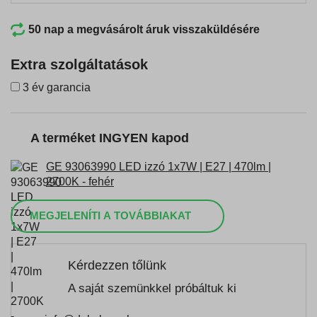
50 nap a megvásárolt áruk visszaküldésére
Extra szolgáltatások
3 év garancia
A terméket INGYEN kapod
GE 93063990 LED izzó 1x7W | E27 | 470lm |
2700K - fehér
MEGJELENÍTI A TOVÁBBIAKAT
Kérdezzen tőlünk
A saját szemünkkel próbáltuk ki