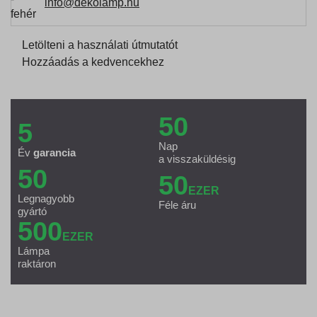
info@dekolamp.hu
Letölteni a használati útmutatót
Hozzáadás a kedvencekhez
50
5
Nap
Év
garancia
a visszaküldésig
50
50
EZER
Legnagyobb
Féle áru
gyártó
500
EZER
Lámpa
raktáron