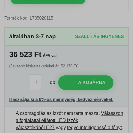
Termék kód: L735020115
általában 3-7 nap
SZÁLLÍTÁS INGYENES
36 523
Ft
ÁFA-val
(Javasolt kiskereskedelmi ár: 52 176 Ft)
db
A KOSÁRBA
Használja ki a 8%-os mennyiségi kedvezményeket.
A csomagolás az izzót nem tartalmazza.
Válasszon
a foglalattal ellátott LED izzók
választékából E27
vagy
tegye intelligenssé a fényt
.