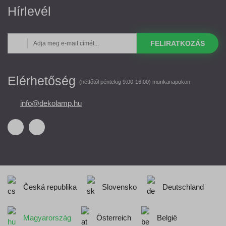
Hírlevél
FELIRATKOZÁS
Elérhetőség
(hétfőtől péntekig 9:00-16:00) munkanapokon
info@dekolamp.hu
Česká republika
Slovensko
Deutschland
Magyarország
Österreich
België