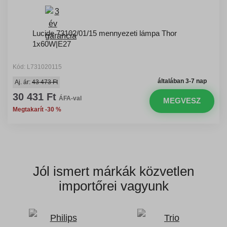
Lucide 73102/01/15 mennyezeti lámpa Thor
1x60W|E27
Kód: L731020115
általában 3-7 nap
Aj. ár:
43 473 Ft
30 431 Ft
ÁFA-val
MEGVESZ
Megtakarít -30 %
Jól ismert márkák
közvetlen
importőrei vagyunk