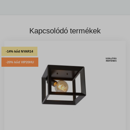
Kapcsolódó termékek
-14% kód NYAR14
SZÁLLÍTÁS
INGYENES
-20% kód VIP20HU