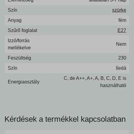
Szín
szürke
Anyag
fém
Szűrő foglalat
E27
Izzó/forrás
Nem
mellékelve
Feszültség
230
Szín
šedá
C, de A++, A+, A, B, C, D, E is
Energiaosztály
használható
Kérdések a termékkel kapcsolatban