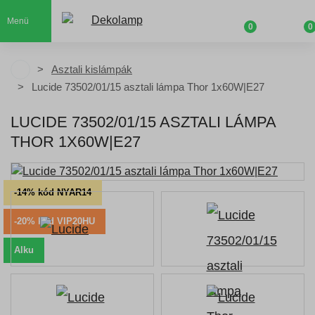
Menü
0
0
Asztali kislámpák
Lucide 73502/01/15 asztali lámpa Thor 1x60W|E27
LUCIDE 73502/01/15 ASZTALI LÁMPA
THOR 1X60W|E27
-14% kód NYAR14
-20% kód VIP20HU
Alku