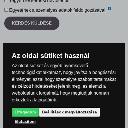
Tegyen fel kérdést névtelenül.
Egyetértek a
személyes adatok feldolgozásával
.
KÉRDÉS KÜLDÉSE
Az oldal sütiket használ
Termék értékelések
Az oldal sütiket és egyéb nyomkövető
technológiákat alkalmaz, hogy javítsa a böngészési
Összesített értékelés
élményét, azzal hogy személyre szabott tartalmakat
és célzott hirdetéseket jelenít meg, és elemzi a
0 %
weboldalunk forgalmát, hogy megtudjuk honnan
érkeztek a látogatóink.
Elfogadom
Beállítások megváltoztatása
Elutasítom
Ezt a terméket még
senki
sem értékelte