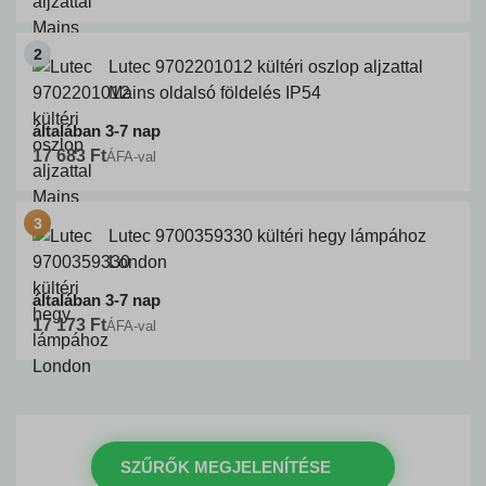
Lutec 9702201012 kültéri oszlop aljzattal
Mains oldalsó földelés IP54
általában 3-7 nap
17 683 Ft
ÁFA-val
Lutec 9700359330 kültéri hegy lámpához
London
általában 3-7 nap
17 173 Ft
ÁFA-val
SZŰRŐK MEGJELENÍTÉSE