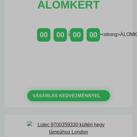
ÁLOMKERT
00
00
00
00
NAPOK
ÓRÁK
PERCEK
MP
Időszakos 20% kedvezmény 150
000 Ft feletti rendelés esetén
a következő kóddal: VIP20HU
VÁSÁRLÁS KEDVEZMÉNNYEL