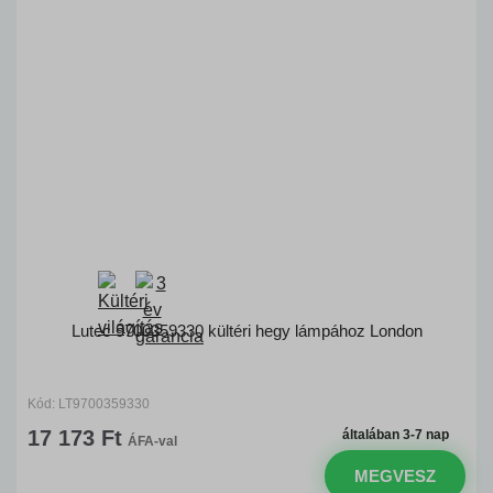
Lutec 9700359330 kültéri hegy lámpához London
Kód: LT9700359330
17 173 Ft
általában 3-7 nap
ÁFA-val
MEGVESZ