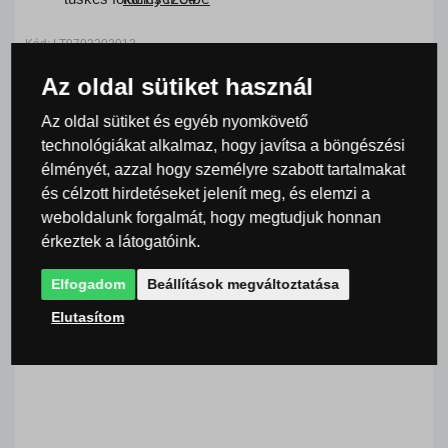
Kód: LT9702202012
17 683 Ft
általában 3-7 nap
ÁFA-val
Az oldal sütiket használ
MEGVESZ
Az oldal sütiket és egyéb nyomkövető
technológiákat alkalmaz, hogy javítsa a böngészési
élményét, azzal hogy személyre szabott tartalmakat
és célzott hirdetéseket jelenít meg, és elemzi a
weboldalunk forgalmát, hogy megtudjuk honnan
érkeztek a látogatóink.
Elfogadom
Beállítások megváltoztatása
Elutasítom