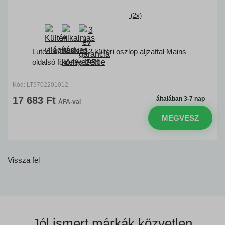
(2x)
Lutec 9702201012 kültéri oszlop aljzattal Mains
oldalsó földelés IP54
Kód: LT9702201012
17 683 Ft
általában 3-7 nap
ÁFA-val
MEGVESZ
Vissza fel
Jól ismert márkák
közvetlen