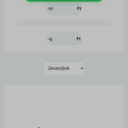
Ft
Ft