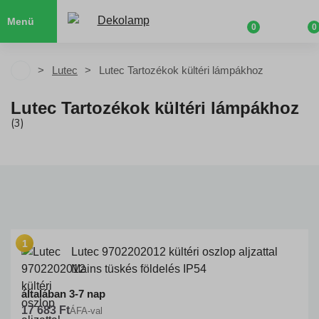
Menü
0
0
Lutec
Lutec Tartozékok kültéri lámpákhoz
Lutec Tartozékok kültéri lámpákhoz
(3)
Lutec 9702202012 kültéri oszlop aljzattal
Mains tüskés földelés IP54
általában 3-7 nap
17 683 Ft
ÁFA-val