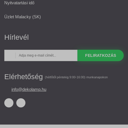
Nyitvatartási idő
Üzlet Malacky (SK)
Hírlevél
FELIRATKOZÁS
Elérhetőség
(hétfőtől péntekig 9:00-16:00) munkanapokon
info@dekolamp.hu