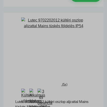
(5x)
Lutec 9702202012 kültéri oszlop aljzattal Mains
tüskés földelés IP54