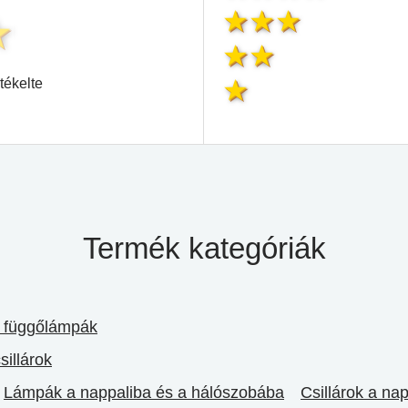
tékelte
Termék kategóriák
s függőlámpák
sillárok
Lámpák a nappaliba és a hálószobába
Csillárok a na