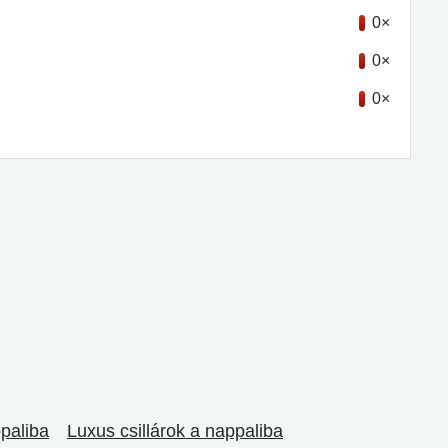
0×
0×
0×
ppaliba
Luxus csillárok a nappaliba