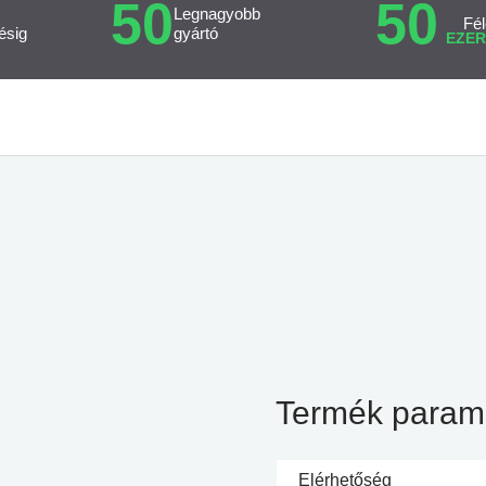
50
50
Legnagyobb
Fél
ésig
gyártó
EZER
Termék param
Elérhetőség