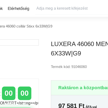
ók
Elérhetőség
era 46060 csillár Stixx 6x33W|G9
LUXERA 46060 ME
6X33W|G9
Termék kód: 91046060
Raktáron a központban
00
00
97 581
Ft
PERCEK
MP
ÁFA-val