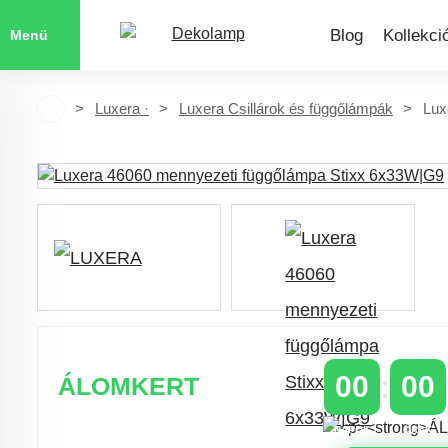
Blog
Kollekci
Menü
Luxera ·
Luxera Csillárok és függőlámpák
Lux
00
00
ÁLOMKERT
NAPOK
ÓRÁK
Időszakos 20% kedvezmény 150