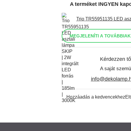
A terméket INGYEN kap
Trio TR55951135 LED aszta
MEGJELENÍTI A TOVÁBBIAK
Kérdezzen tő
A saját szemü
info@dekolamp.
Hozzáadás a kedvencekhez
El