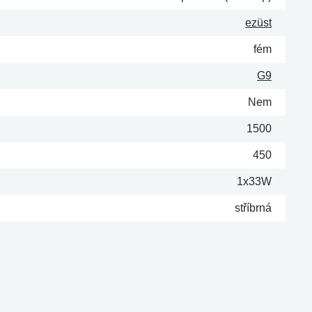
ezüst
fém
G9
Nem
1500
450
1x33W
stříbrná