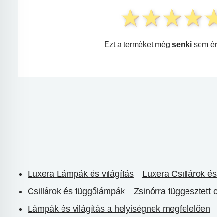
Ezt a terméket még
senki
sem ér
Luxera Lámpák és világítás
Luxera Csillárok é
Csillárok és függőlámpák
Zsinórra függesztett c
Lámpák és világítás a helyiségnek megfelelően