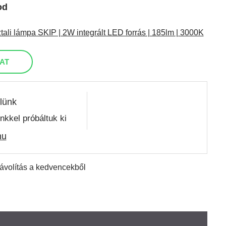
od
li lámpa SKIP | 2W integrált LED forrás | 185lm | 3000K
AT
lünk
nkkel próbáltuk ki
hu
távolítás a kedvencekből