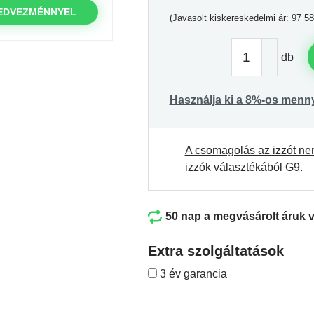
EDVEZMÉNNYEL
(Javasolt kiskereskedelmi ár: 97 58
db
Használja ki a 8%-os menn
A csomagolás az izzót ne
izzók választékából G9
.
50 nap a megvásárolt áruk 
Extra szolgáltatások
3 év garancia