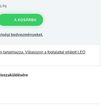
1 Ft)
A KOSÁRBA
yiségi kedvezményeket.
m tartalmazza.
Válasszon a foglalattal ellátott LED
visszaküldésére