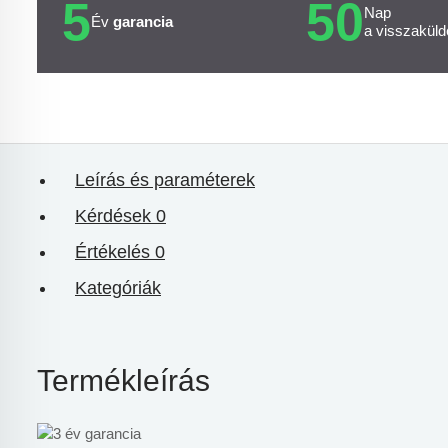
5
50
Nap
Év
garancia
a visszaküld
Leírás és paraméterek
Kérdések
0
Értékelés
0
Kategóriák
Termékleírás