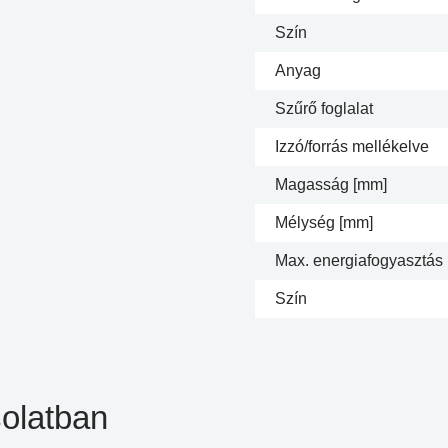
Szín
Anyag
Szűrő foglalat
Izzó/forrás mellékelve
Magasság [mm]
Mélység [mm]
Max. energiafogyasztás
Szín
olatban