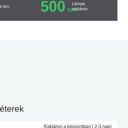
500
Lámpa
e áru
raktáron
EZER
éterek
Raktáron a központban ( 2-3 nap)