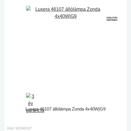
SZÁLLÍTÁS
INGYENES
Luxera 46107 állólámpa Zonda 4x40W|G9
Kód: 91046107