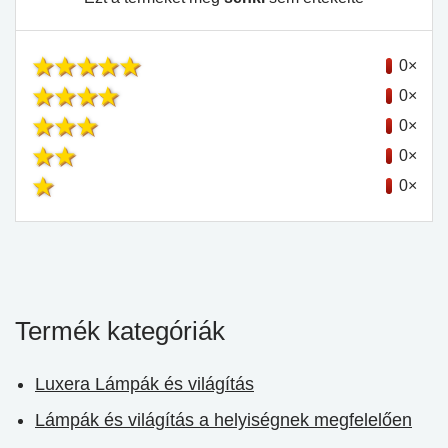
0×
0×
0×
0×
0×
Termék kategóriák
Luxera Lámpák és világítás
Lámpák és világítás a helyiségnek megfelelően