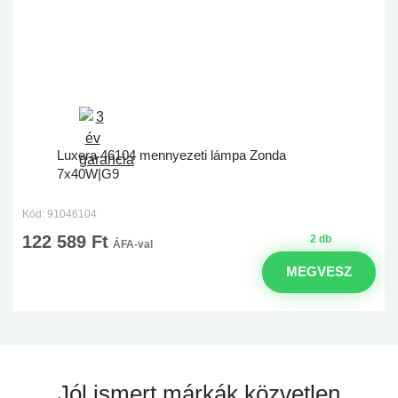
Luxera 46104 mennyezeti lámpa Zonda
7x40W|G9
Kód: 91046104
122 589 Ft
2 db
ÁFA-val
MEGVESZ
Jól ismert márkák
közvetlen