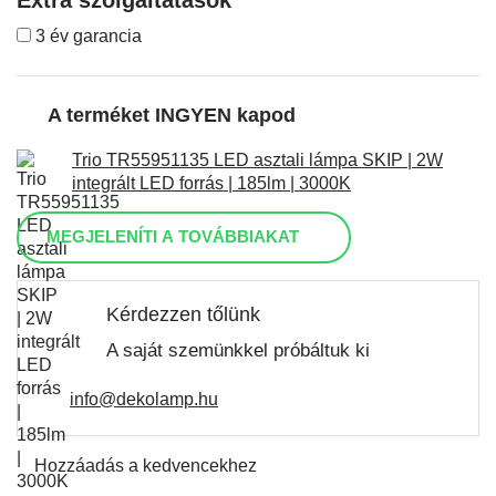
3 év garancia
A terméket INGYEN kapod
Trio TR55951135 LED asztali lámpa SKIP | 2W
integrált LED forrás | 185lm | 3000K
MEGJELENÍTI A TOVÁBBIAKAT
Kérdezzen tőlünk
A saját szemünkkel próbáltuk ki
info@dekolamp.hu
Hozzáadás a kedvencekhez