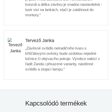
konzoli a délka závěsu je snadno nastavitelná -
lustr visí na lankách, stačí je zatáhnout do
montury.“
Tervező Janka
„Závěsné svítidlo netradičního tvaru s
křišťálovými ověsky bude ozdobou nejedné
ložnice či obývacího pokoje. Výrobce nabízí v
řadě Zanda i přisazené varianty, nástěnné
svítidlo a stojací lampu.“
Kapcsolódó termékek