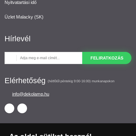
Nyitvatartási idő
Üzlet Malacky (SK)
Hírlevél
FELIRATKOZÁS
Elérhetőség
(hétfőtől péntekig 9:00-16:00) munkanapokon
info@dekolamp.hu