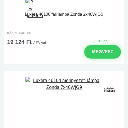
Luxera 46106 fali lámpa Zonda 2x40W|G9
Kód: 91046106
19 124 Ft
10 db
ÁFA-val
MEGVESZ
SZÁLLÍTÁS
INGYENES