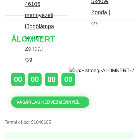
ÁLOMKERT
Időszakos 20% kedvezmény 150 000 Ft feletti
rendelés esetén
a következő kóddal: VIP20HU
00
00
00
00
NAPOK
ÓRÁK
PERCEK
MP
VÁSÁRLÁS KEDVEZMÉNNYEL
Termék kód: 91046105