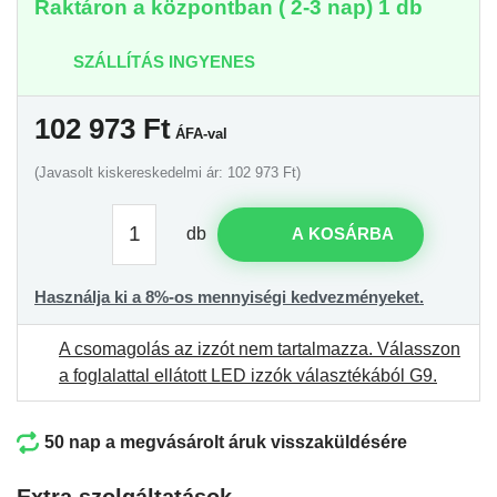
Raktáron a központban ( 2-3 nap) 1 db
SZÁLLÍTÁS INGYENES
102 973
Ft
ÁFA-val
(Javasolt kiskereskedelmi ár: 102 973 Ft)
db
A KOSÁRBA
Használja ki a 8%-os mennyiségi kedvezményeket.
A csomagolás az izzót nem tartalmazza.
Válasszon
a foglalattal ellátott LED izzók választékából G9
.
50 nap a megvásárolt áruk visszaküldésére
Extra szolgáltatások