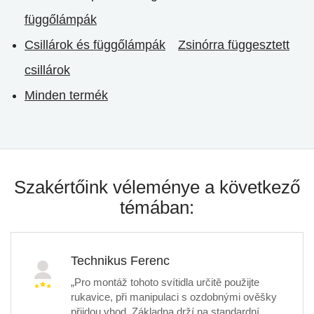
függőlámpák
Csillárok és függőlámpák
Zsinórra függesztett
csillárok
Minden termék
Szakértőink véleménye a következő
témában:
Technikus Ferenc
„Pro montáž tohoto svítidla určitě použijte
rukavice, při manipulaci s ozdobnými ověšky
přijdou vhod. Základna drží na standardní