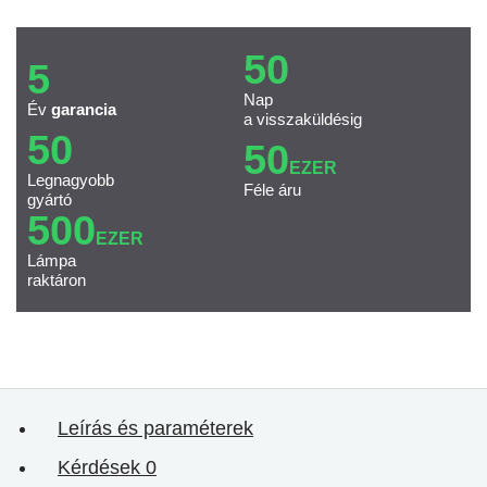
50
5
Nap
Év
garancia
a visszaküldésig
50
50
EZER
Legnagyobb
Féle áru
gyártó
500
EZER
Lámpa
raktáron
Leírás és paraméterek
Kérdések
0