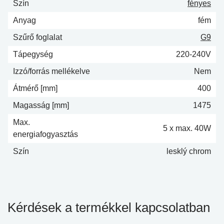
Szín
fényes
Anyag
fém
Szűrő foglalat
G9
Tápegység
220-240V
Izzó/forrás mellékelve
Nem
Átmérő [mm]
400
Magasság [mm]
1475
Max.
5 x max. 40W
energiafogyasztás
Szín
lesklý chrom
Kérdések a termékkel kapcsolatban