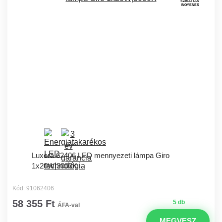
SZÁLLÍTÁS
INGYENES
Luxera 62406 LED mennyezeti lámpa Giro
1x20W|3000K
Kód: 91062406
58 355 Ft
5 db
ÁFA-val
MEGVESZ