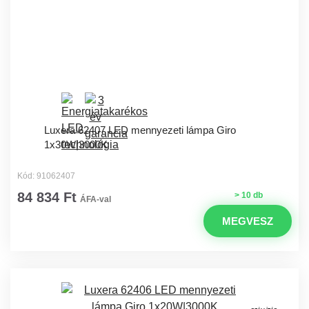
Luxera 62407 LED mennyezeti lámpa Giro
1x30W|3000K
Kód: 91062407
84 834 Ft
> 10 db
ÁFA-val
MEGVESZ