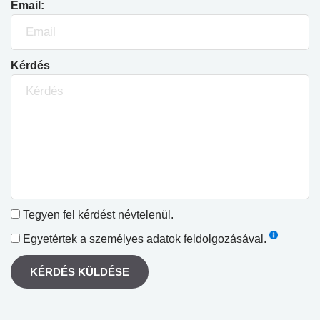
Email:
Kérdés
Tegyen fel kérdést névtelenül.
Egyetértek a
személyes adatok feldolgozásával
.
KÉRDÉS KÜLDÉSE