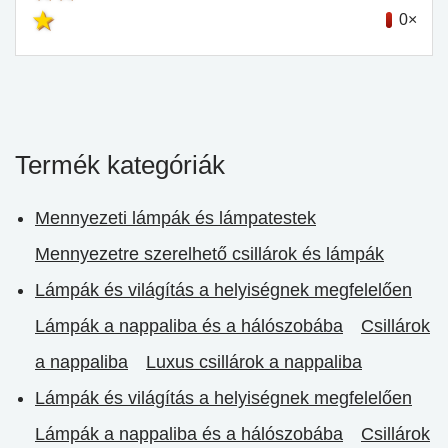
0×
Termék kategóriák
Mennyezeti lámpák és lámpatestek
Mennyezetre szerelhető csillárok és lámpák
Lámpák és világítás a helyiségnek megfelelően
Lámpák a nappaliba és a hálószobába
Csillárok
a nappaliba
Luxus csillárok a nappaliba
Lámpák és világítás a helyiségnek megfelelően
Lámpák a nappaliba és a hálószobába
Csillárok