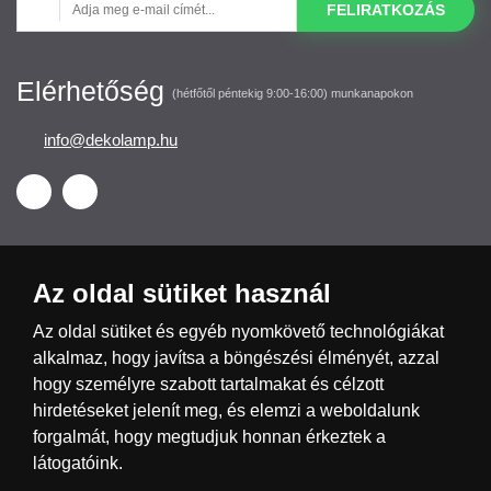
FELIRATKOZÁS
Elérhetőség
(hétfőtől péntekig 9:00-16:00) munkanapokon
info@dekolamp.hu
Az oldal sütiket használ
Česká republika
Slovensko
Deutschland
Az oldal sütiket és egyéb nyomkövető technológiákat
alkalmaz, hogy javítsa a böngészési élményét, azzal
hogy személyre szabott tartalmakat és célzott
Magyarország
Österreich
België
hirdetéseket jelenít meg, és elemzi a weboldalunk
forgalmát, hogy megtudjuk honnan érkeztek a
Nederland
látogatóink.