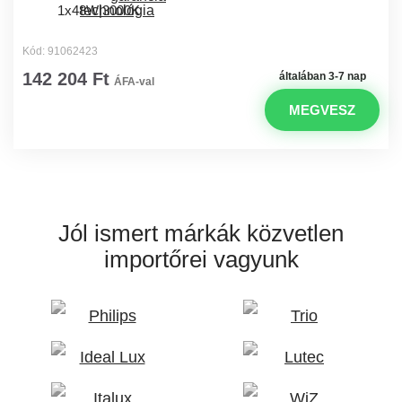
1x48W|3000K
Kód: 91062423
142 204 Ft
általában 3-7 nap
ÁFA-val
MEGVESZ
Jól ismert márkák
közvetlen
importőrei vagyunk