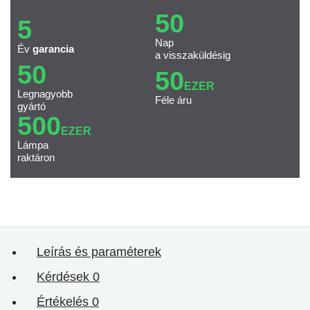
50
5
Nap
Év
garancia
a visszaküldésig
50
50
EZER
Legnagyobb
Féle áru
gyártó
500
EZER
Lámpa
raktáron
Leírás és paraméterek
Kérdések
0
Értékelés
0