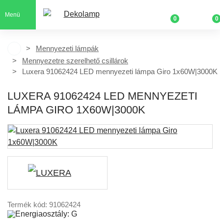
Menü
0
0
Mennyezeti lámpák
Mennyezetre szerelhető csillárok
Luxera 91062424 LED mennyezeti lámpa Giro 1x60W|3000K
LUXERA 91062424 LED MENNYEZETI
LÁMPA GIRO 1X60W|3000K
Termék kód: 91062424