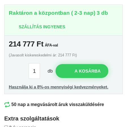
Raktáron a központban ( 2-3 nap) 3 db
SZÁLLÍTÁS INGYENES
214 777
Ft
ÁFA-val
(Javasolt kiskereskedelmi ár: 214 777 Ft)
db
A KOSÁRBA
Használja ki a 8%-os mennyiségi kedvezményeket.
50 nap a megvásárolt áruk visszaküldésére
Extra szolgáltatások