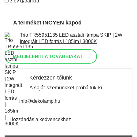
3 év garancia
A terméket INGYEN kapod
Trio TR55951135 LED asztali lámpa SKIP | 2W
integrált LED forrás | 185lm | 3000K
MEGJELENÍTI A TOVÁBBIAKAT
Kérdezzen tőlünk
A saját szemünkkel próbáltuk ki
info@dekolamp.hu
Hozzáadás a kedvencekhez