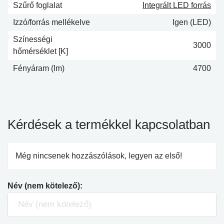
Szűrő foglalat
Integrált LED forrás
Izzó/forrás mellékelve
Igen (LED)
Színességi
3000
hőmérséklet [K]
Fényáram (lm)
4700
Kérdések a termékkel kapcsolatban
Még nincsenek hozzászólások, legyen az első!
Név (nem kötelező):