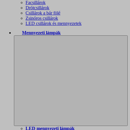
Facsillárok
Drótcsillárok
Csillárok a bár fölé
Zsinóros csillárok
LED csillárok és mennyezetek
Mennyezeti lámpák
LED mennyezeti lámpák