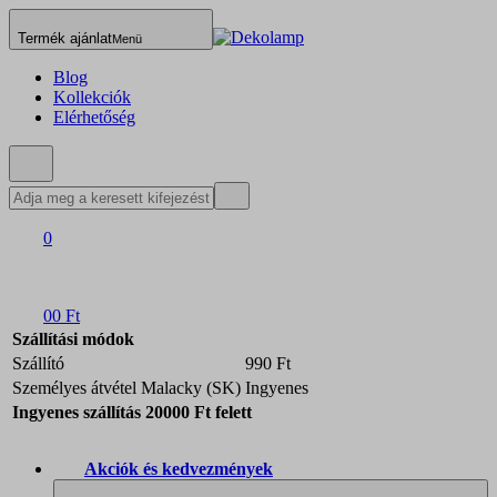
Termék ajánlat
Menü
Blog
Kollekciók
Elérhetőség
0
0
0 Ft
Szállítási módok
Szállító
990 Ft
Személyes átvétel Malacky (SK)
Ingyenes
Ingyenes szállítás 20000 Ft felett
Akciók és kedvezmények