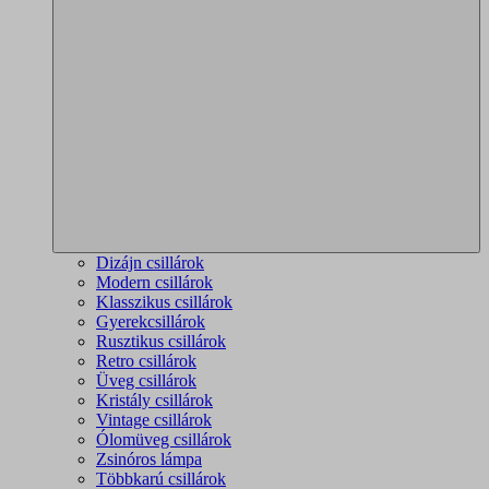
Dizájn csillárok
Modern csillárok
Klasszikus csillárok
Gyerekcsillárok
Rusztikus csillárok
Retro csillárok
Üveg csillárok
Kristály csillárok
Vintage csillárok
Ólomüveg csillárok
Zsinóros lámpa
Többkarú csillárok