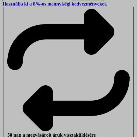
Használja ki a 8%-os mennyiségi kedvezményeket.
50 nap a megvásárolt áruk visszaküldésére