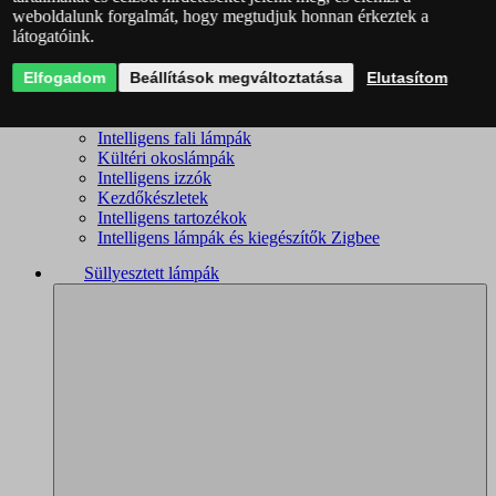
weboldalunk forgalmát, hogy megtudjuk honnan érkeztek a
Intelligens csillárok
látogatóink.
Intelligens mennyezeti lámpák
Okoslámpák
Elfogadom
Okos kislámpák
Beállítások megváltoztatása
Elutasítom
Okos spotlámpák
Fürdőszobai okoslámpák
Intelligens fali lámpák
Kültéri okoslámpák
Intelligens izzók
Kezdőkészletek
Intelligens tartozékok
Intelligens lámpák és kiegészítők Zigbee
Süllyesztett lámpák