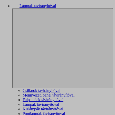
Lámpák távirányítóval
Csillárok távirányítóval
Mennyezeti panel távirányítóval
Falpanelek távirányítóval
Lámpák távirányítóval
Kislámpák távirányítóval
Pontlámpák távirányítóval