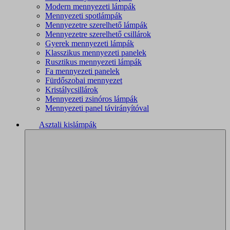
Modern mennyezeti lámpák
Mennyezeti spotlámpák
Mennyezetre szerelhető lámpák
Mennyezetre szerelhető csillárok
Gyerek mennyezeti lámpák
Klasszikus mennyezeti panelek
Rusztikus mennyezeti lámpák
Fa mennyezeti panelek
Fürdőszobai mennyezet
Kristálycsillárok
Mennyezeti zsinóros lámpák
Mennyezeti panel távirányítóval
Asztali kislámpák