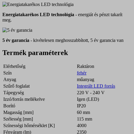
Energiatakarékos LED technológia
- energiát és pénzt takarít
meg.
5 év garancia
- kivételesen meghosszabbított, 5 év garancia van
Termék paraméterek
Elérhetőség
Raktáron
Szín
fehér
Anyag
műanyag
Szűrő foglalat
Integrált LED forrás
Tápegység
220 V - 240 V
Izzó/forrás mellékelve
Igen (LED)
Borító
IP20
Magasság [mm]
60 mm
Szélesség [mm]
115 mm
Színességi hőmérséklet [K]
4000
Fényáram (lm)
2350