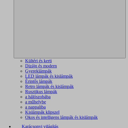
Kültéri és kerti
Dizájn és modern
Gyereklámpák
LED lámpák és kislámpák
Érintős lámpák
Retro lámpák és kislámpák
Rusztikus lámpák
a hálószobába
a műhelybe
a nappaliba
Kislámpák klipszel
Okos és intelligens lámpák és kislámpák
Karácsonyi világítás