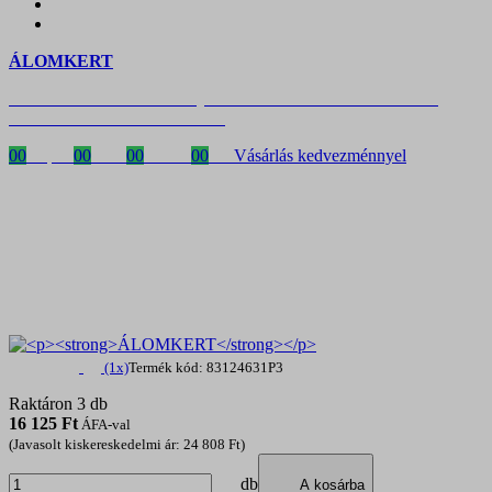
ÁLOMKERT
Időszakos 20% kedvezmény 150 000 Ft feletti rendelés esetén
a következő kóddal: VIP20HU
00
Napok
00
Órák
00
Percek
00
MP
Vásárlás kedvezménnyel
(1x)
Termék kód: 83124631P3
Raktáron 3 db
16 125
Ft
ÁFA-val
(Javasolt kiskereskedelmi ár: 24 808 Ft)
db
A kosárba