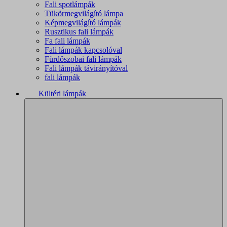
Fali spotlámpák
Tükörmegvilágító lámpa
Képmegvilágító lámpák
Rusztikus fali lámpák
Fa fali lámpák
Fali lámpák kapcsolóval
Fürdőszobai fali lámpák
Fali lámpák távirányítóval
fali lámpák
Kültéri lámpák