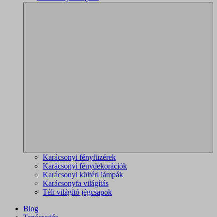
Karácsonyi fényfüzérek
Karácsonyi fénydekorációk
Karácsonyi kültéri lámpák
Karácsonyfa világítás
Téli világító jégcsapok
Blog