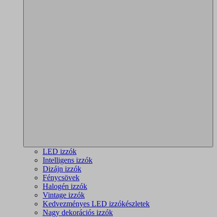
LED izzók
Intelligens izzók
Dizájn izzók
Fénycsövek
Halogén izzók
Vintage izzók
Kedvezményes LED izzókészletek
Nagy dekorációs izzók