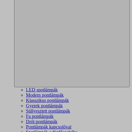
LED spotlámpák
Modern pontlámpák
Klasszikus pontlámpák
Gyerek pontlámpák
Süllyesztett pontlámpák
Fa pontlámpák
Drót pontlámpák
Pontlámpák kapcsolóval