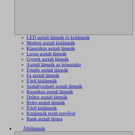
LED asztali lámpák és kislámpák
Modern asztali kislámpák
Klasszikus asztali lámpák
Luxus asztali lámpák
Gyerek asztali lámpák
Asztali lámpák az íróasztalra
Érintős asztali lámpák
Fa asztali lámpák
Éjjeli kislámpák
Szabályozható asztali lámpák
Rusztikus asztali lámpák
Drótos asztali lámpák
Retro asztali lámpák
Éjjeli kislámpák
Kislámpák textil ernyővel
Bank asztali lámpa
Állólámpák