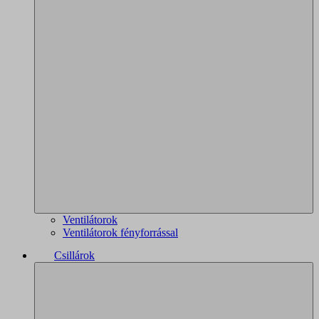
Ventilátorok
Ventilátorok fényforrással
Csillárok