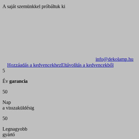
A saját szemünkkel próbáltuk ki
info@dekolamp.hu
Hozzáadás a kedvencekhez
Eltávolítás a kedvencekből
5
Év
garancia
50
Nap
a visszaküldésig
50
Legnagyobb
gyártó