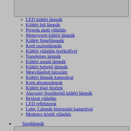
LED kültéri lámpák
Kültéri fali lámpák
Pergola alatti világítás
Mennyezeti kültéri lámpák
Kültéri függőlámpák
Kerti oszloplámpák
Kültéri világítás érzékelővel
Napelemes lámpák
Kültéri asztali lámpák
Kültéri behajtó lámpák
Megvilágított házszám
Kültéri lámpák kamerával
Kerti aljzatoszlopok
Kültéri lógó füzérek
Alacsony feszültségű kültéri lámpák
Bejárati világítás
LED reflektorok
Lutec Lámpák biztonsági kamerával
Medence körüli világítás
Spotlámpák