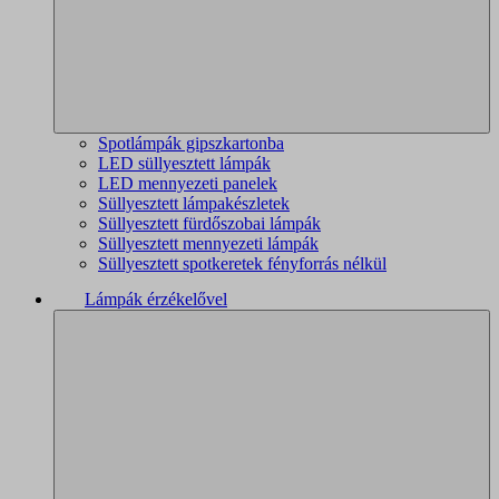
Spotlámpák gipszkartonba
LED süllyesztett lámpák
LED mennyezeti panelek
Süllyesztett lámpakészletek
Süllyesztett fürdőszobai lámpák
Süllyesztett mennyezeti lámpák
Süllyesztett spotkeretek fényforrás nélkül
Lámpák érzékelővel