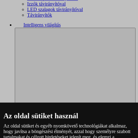
Izzók távirányítóval
LED szalagok távirányítóval
Távirányítók
Intelligens világítás
Az oldal sütiket használ
Az oldal sütiket és egyéb nyomkövető technológiákat alkalmaz,
Philips Hue – teljes választék
hogy javítsa a böngészési élményét, azzal hogy személyre szabott
Immax NEO - teljes választék
tartalmakat és célzott hirdetéseket jelenít meg, és elemzi a
WiZ – teljes választék