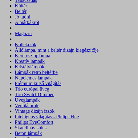
Tanácsadás
Kültér
Beltér
Jó tudni
A márkákról
Magazin
Kollekciók
Állólámpa, mint a beltér dizájn kiegészítője
Kerti oszloplámpa
Kreatív lámpák
Kristálylámpák
Lámpák retró beltérbe
Napelemes lámpák
Prémium külső világítás
Trio európai üveg
Trio SwitchDimmer
Üveglámpák
Ventilátorok
Vintage dizájn izzók
Intelligens világítás - Philips Hue
Philips EyeComfort
Skandináv stílus
Beton lámpák