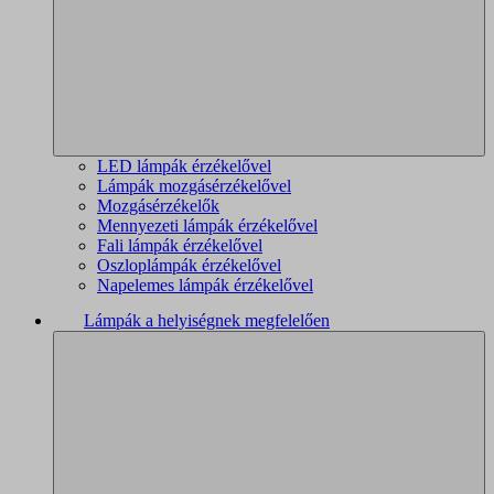
LED lámpák érzékelővel
Lámpák mozgásérzékelővel
Mozgásérzékelők
Mennyezeti lámpák érzékelővel
Fali lámpák érzékelővel
Oszloplámpák érzékelővel
Napelemes lámpák érzékelővel
Lámpák a helyiségnek megfelelően