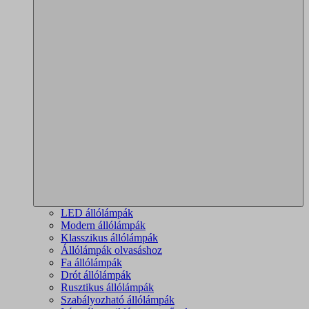
LED állólámpák
Modern állólámpák
Klasszikus állólámpák
Állólámpák olvasáshoz
Fa állólámpák
Drót állólámpák
Rusztikus állólámpák
Szabályozható állólámpák