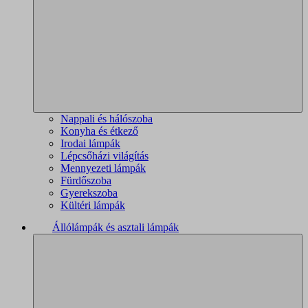
Nappali és hálószoba
Konyha és étkező
Irodai lámpák
Lépcsőházi világítás
Mennyezeti lámpák
Fürdőszoba
Gyerekszoba
Kültéri lámpák
Állólámpák és asztali lámpák