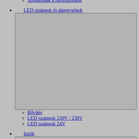
Spotlámpák a fürdőszobába
LED szalagok és tápegységek
Bővítés
LED szalagok 220V / 230V
LED szalagok 24V
Izzók