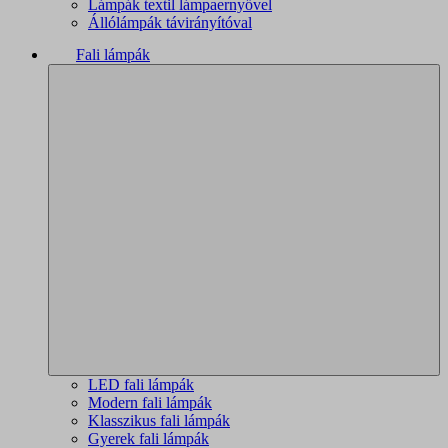
Lámpák textil lámpaernyővel
Állólámpák távirányítóval
Fali lámpák
LED fali lámpák
Modern fali lámpák
Klasszikus fali lámpák
Gyerek fali lámpák