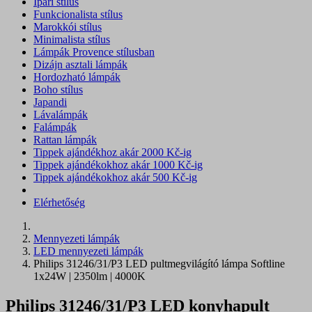
Ipari stílus
Funkcionalista stílus
Marokkói stílus
Minimalista stílus
Lámpák Provence stílusban
Dizájn asztali lámpák
Hordozható lámpák
Boho stílus
Japandi
Lávalámpák
Falámpák
Rattan lámpák
Tippek ajándékhoz akár 2000 Kč-ig
Tippek ajándékokhoz akár 1000 Kč-ig
Tippek ajándékokhoz akár 500 Kč-ig
Elérhetőség
Mennyezeti lámpák
LED mennyezeti lámpák
Philips 31246/31/P3 LED pultmegvilágító lámpa Softline
1x24W | 2350lm | 4000K
Philips 31246/31/P3 LED konyhapult