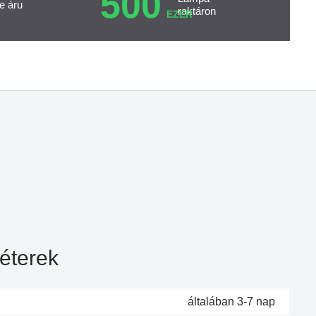
500
e áru
raktáron
EZER
éterek
általában 3-7 nap