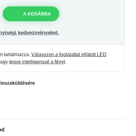
A KOSÁRBA
nyiségi kedvezményeket.
m tartalmazza.
Válasszon a foglalattal ellátott LED
agy
tegye intelligenssé a fényt
.
visszaküldésére
od