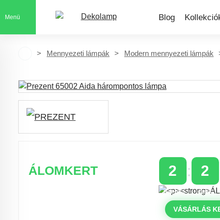
Blog
Kollekció
Menü
Mennyezeti lámpák
Modern mennyezeti lámpák
2
2
ÁLOMKERT
NAPOK
ÓRÁK
Időszakos 20% kedvezmény 150
000 Ft feletti rendelés esetén
VÁSÁRLÁS K
a következő kóddal: VIP20HU