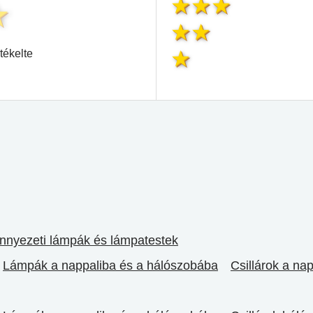
tékelte
nyezeti lámpák és lámpatestek
Lámpák a nappaliba és a hálószobába
Csillárok a na