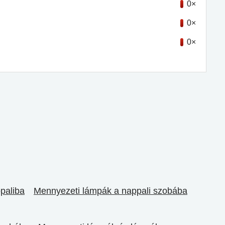
0×
0×
0×
ppaliba
Mennyezeti lámpák a nappali szobába