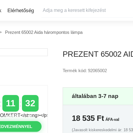
k
Elérhetőség
Prezent 65002 Aida hárompontos lámpa
PREZENT 65002 A
Termék kód: 92065002
általában 3-7 nap
11
31
18 535
Ft
PERCEK
MP
ÁFA-val
EDVEZMÉNNYEL
(Javasolt kiskereskedelmi ár: 18 53