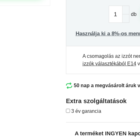
db
Használja ki a 8%-os men
A csomagolás az izzót ne
izzók választékából E14
v
50 nap a megvásárolt áruk 
Extra szolgáltatások
3 év garancia
A terméket INGYEN kap