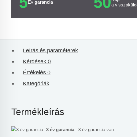
5
50
Év
garancia
a visszaküld
Leírás és paraméterek
Kérdések
0
Értékelés
0
Kategóriák
Termékleírás
3 év garancia
- 3 év garancia van