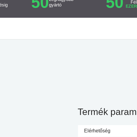
50
50
Fél
ésig
gyártó
EZER
Termék param
Elérhetőség