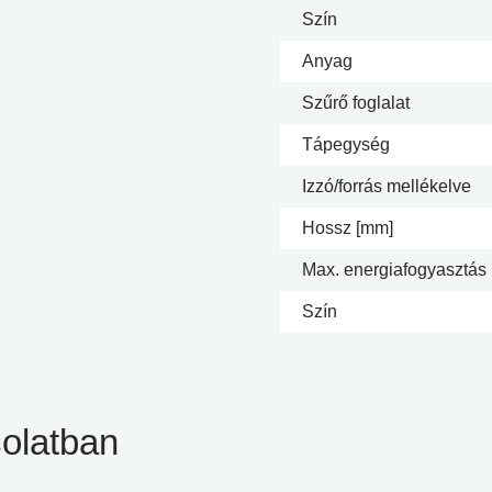
Szín
Anyag
Szűrő foglalat
Tápegység
Izzó/forrás mellékelve
Hossz [mm]
Max. energiafogyasztás
Szín
olatban