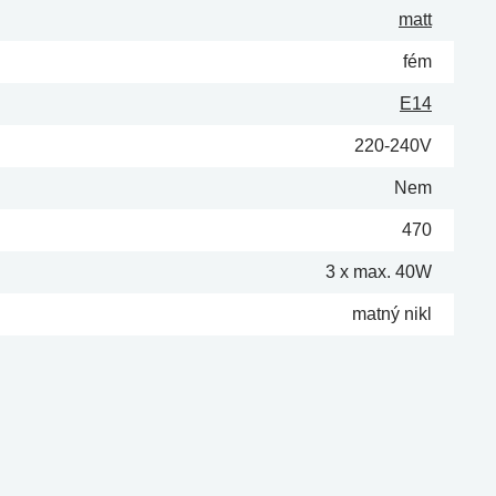
matt
fém
E14
220-240V
Nem
470
3 x max. 40W
matný nikl