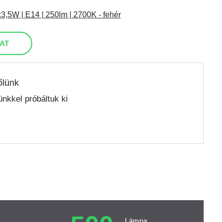
,5W | E14 | 250lm | 2700K - fehér
AT
őlünk
nkkel próbáltuk ki
Lámpa