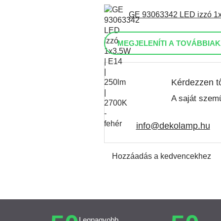
GE 93063342 LED izzó 1x3
MEGJELENÍTI A TOVÁBBIAK
Kérdezzen t
A saját szemü
info@dekolamp.hu
Hozzáadás a kedvencekhez
Legnagyobb