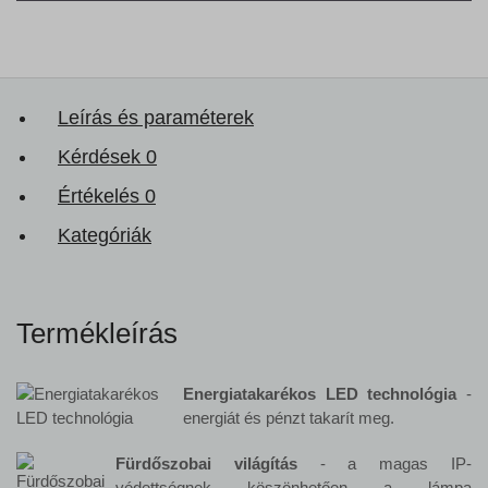
Leírás és paraméterek
Kérdések
0
Értékelés
0
Kategóriák
Termékleírás
Energiatakarékos LED technológia
-
energiát és pénzt takarít meg.
Fürdőszobai világítás
- a magas IP-
védettségnek köszönhetően a lámpa