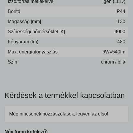
Izzó/forrás mellékelve
Igen (LED)
Borító
IP44
Magasság [mm]
130
Színességi hőmérséklet [K]
4000
Fényáram (lm)
480
Max. energiafogyasztás
6W=540lm
Szín
chrom / bílá
Kérdések a termékkel kapcsolatban
Még nincsenek hozzászólások, legyen az első!
Név (nem kötelező):