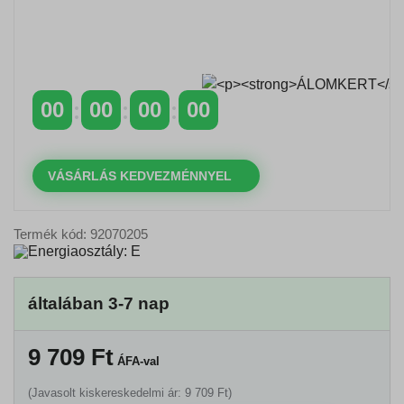
Időszakos 20% kedvezmény 150 000 Ft feletti
rendelés esetén
a következő kóddal: VIP20HU
00
00
00
00
NAPOK
ÓRÁK
PERCEK
MP
VÁSÁRLÁS KEDVEZMÉNNYEL
Termék kód: 92070205
általában 3-7 nap
9 709
Ft
ÁFA-val
(Javasolt kiskereskedelmi ár: 9 709 Ft)