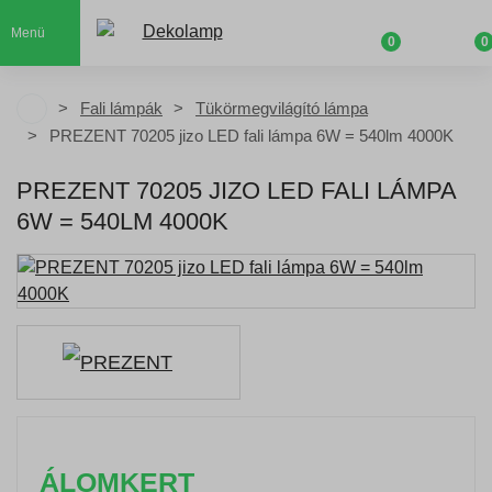
Menü
0
0
Fali lámpák
Tükörmegvilágító lámpa
PREZENT 70205 jizo LED fali lámpa 6W = 540lm 4000K
PREZENT 70205 JIZO LED FALI LÁMPA
6W = 540LM 4000K
ÁLOMKERT