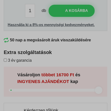
db
A KOSÁRBA
Használja ki a 8%-os mennyiségi kedvezményeket.
50 nap a megvásárolt áruk visszaküldésére
Extra szolgáltatások
3 év garancia
Vásároljon
többet
16700 Ft
és
INGYENES AJÁNDÉKOT
kap
Kérdezzen tőlünk