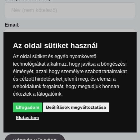
Email:
Az oldal sütiket használ
Kérdés
Az oldal sütiket és egyéb nyomkövető
technológiákat alkalmaz, hogy javítsa a böngészési
élményét, azzal hogy személyre szabott tartalmakat
és célzott hirdetéseket jelenít meg, és elemzi a
weboldalunk forgalmát, hogy megtudjuk honnan
érkeztek a látogatóink.
Elfogadom
Beállítások megváltoztatása
Tegyen fel kérdést névtelenül.
Elutasítom
Egyetértek a
személyes adatok feldolgozásával
.