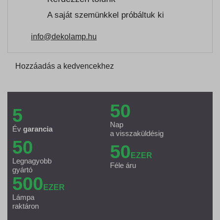
A saját szemünkkel próbáltuk ki
info@dekolamp.hu
Hozzáadás a kedvencekhez
50
5
Nap
Év
garancia
a visszaküldésig
50
50
EZER
Legnagyobb
Féle áru
gyártó
500
EZER
Lámpa
raktáron