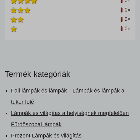
0×
0×
0×
0×
Termék kategóriák
Fali lámpák és lámpák
Lámpák és lámpák a
tükör fölé
Lámpák és világítás a helyiségnek megfelelően
Fürdőszobai lámpák
Prezent Lámpák és világítás