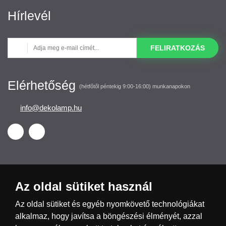
Hírlevél
FELIRATKOZÁS
Elérhetőség
(hétfőtől péntekig 9:00-16:00) munkanapokon
info@dekolamp.hu
Az oldal sütiket használ
Česká republika
Slovensko
Deutschland
Az oldal sütiket és egyéb nyomkövető technológiákat
alkalmaz, hogy javítsa a böngészési élményét, azzal
Magyarország
Österreich
België