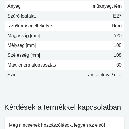
Anyag
műanyag, fém
Szűrő foglalat
E27
Izzó/forrás mellékelve
Nem
Magasság [mm]
520
Mélység [mm]
108
Szélesség [mm]
108
Max. energiafogyasztás
60
Szín
antracitová / čirá
Kérdések a termékkel kapcsolatban
Még nincsenek hozzászólások, legyen az első!