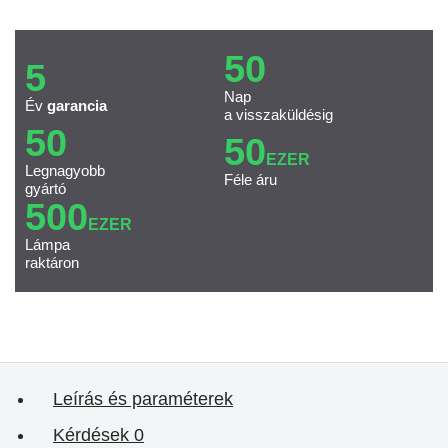
50
5
Nap
Év
garancia
a visszaküldésig
50
50
EZER
Legnagyobb
Féle áru
gyártó
500
EZER
Lámpa
raktáron
Leírás és paraméterek
Kérdések
0