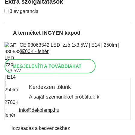
Extra szolgáltatások
3 év garancia
A terméket INGYEN kapod
GE 93063342 LED izzó 1x3,5W | E14 | 250lm |
2700K - fehér
MEGJELENÍTI A TOVÁBBIAKAT
Kérdezzen tőlünk
A saját szemünkkel próbáltuk ki
info@dekolamp.hu
Hozzáadás a kedvencekhez