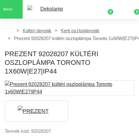
Menü
0
0
Kültéri lámpák
Kerti oszloplámpák
Prezent 92028207 kültéri oszloplámpa Toronto 1x60W|E27|IP
PREZENT 92028207 KÜLTÉRI
OSZLOPLÁMPA TORONTO
1X60W|E27|IP44
Termék kód: 92028207