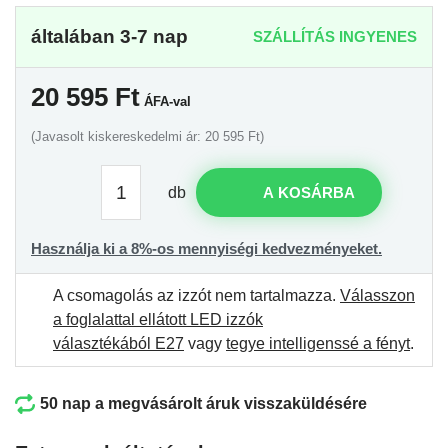
általában 3-7 nap
SZÁLLÍTÁS INGYENES
20 595
Ft
ÁFA-val
(Javasolt kiskereskedelmi ár: 20 595 Ft)
db
A KOSÁRBA
Használja ki a 8%-os mennyiségi kedvezményeket.
A csomagolás az izzót nem tartalmazza.
Válasszon
a foglalattal ellátott LED izzók
választékából E27
vagy
tegye intelligenssé a fényt
.
50 nap a megvásárolt áruk visszaküldésére