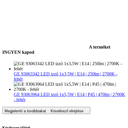
A terméket
INGYEN kapod
GE 93063342 LED izzó 1x3,5W | E14 | 250lm | 2700K -
fehér
GE 93063964 LED izzó 1x5,5W | E14 | P45 | 470lm | 2700K
- fehér
Megjeleníti a továbbiakat
Következő elrejtése
Kérdezzen tőlünk