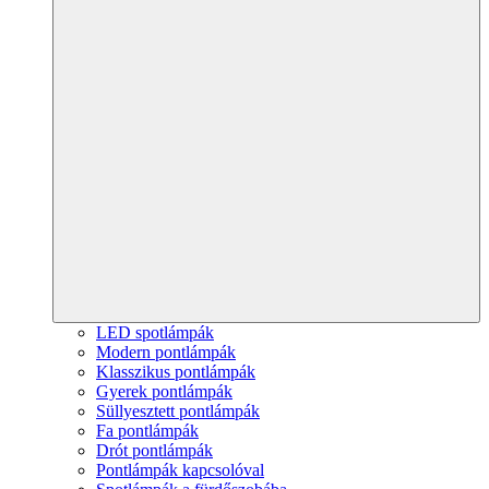
LED spotlámpák
Modern pontlámpák
Klasszikus pontlámpák
Gyerek pontlámpák
Süllyesztett pontlámpák
Fa pontlámpák
Drót pontlámpák
Pontlámpák kapcsolóval