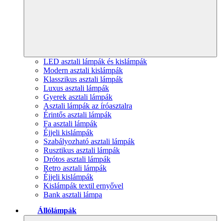
LED asztali lámpák és kislámpák
Modern asztali kislámpák
Klasszikus asztali lámpák
Luxus asztali lámpák
Gyerek asztali lámpák
Asztali lámpák az íróasztalra
Érintős asztali lámpák
Fa asztali lámpák
Éjjeli kislámpák
Szabályozható asztali lámpák
Rusztikus asztali lámpák
Drótos asztali lámpák
Retro asztali lámpák
Éjjeli kislámpák
Kislámpák textil ernyővel
Bank asztali lámpa
Állólámpák