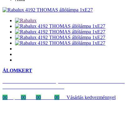
ÁLOMKERT
Időszakos 20% kedvezmény 150 000 Ft feletti rendelés esetén
a következő kóddal: VIP20HU
00
Napok
00
Órák
00
Percek
00
MP
Vásárlás kedvezménnyel