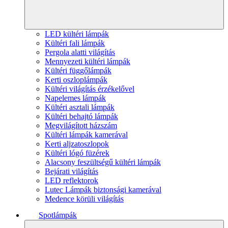
LED kültéri lámpák
Kültéri fali lámpák
Pergola alatti világítás
Mennyezeti kültéri lámpák
Kültéri függőlámpák
Kerti oszloplámpák
Kültéri világítás érzékelővel
Napelemes lámpák
Kültéri asztali lámpák
Kültéri behajtó lámpák
Megvilágított házszám
Kültéri lámpák kamerával
Kerti aljzatoszlopok
Kültéri lógó füzérek
Alacsony feszültségű kültéri lámpák
Bejárati világítás
LED reflektorok
Lutec Lámpák biztonsági kamerával
Medence körüli világítás
Spotlámpák