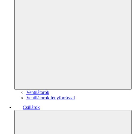
Ventilátorok
Ventilátorok fényforrással
Csillárok