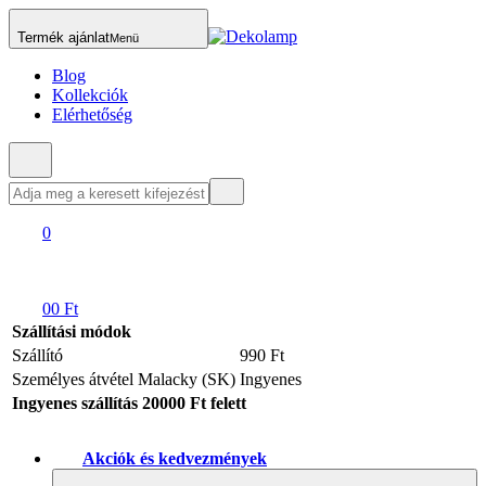
Termék ajánlat
Menü
Blog
Kollekciók
Elérhetőség
0
0
0 Ft
Szállítási módok
Szállító
990 Ft
Személyes átvétel Malacky (SK)
Ingyenes
Ingyenes szállítás 20000 Ft felett
Akciók és kedvezmények