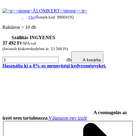
(3x)
Termék kód: 98004192
Raktáron > 10 db
Szállítás INGYENES
37 492
Ft
ÁFA-val
(Javasolt kiskereskedelmi ár: 53 560 Ft)
db
A kosárba
Használja ki a 8%-os mennyiségi kedvezményeket.
A csomagolás az
izzót nem tartalmazza.
Válasszon egy izzót