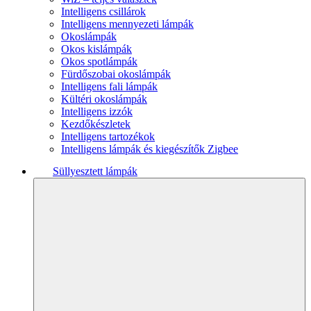
Intelligens csillárok
Intelligens mennyezeti lámpák
Okoslámpák
Okos kislámpák
Okos spotlámpák
Fürdőszobai okoslámpák
Intelligens fali lámpák
Kültéri okoslámpák
Intelligens izzók
Kezdőkészletek
Intelligens tartozékok
Intelligens lámpák és kiegészítők Zigbee
Süllyesztett lámpák