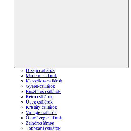
Dizájn csillárok
Modern csillárok
Klasszikus csillárok
Gyerekcsillárok
Rusztikus csillárok
Retro csillárok
Üveg csillárok
Kristály csillárok
Vintage csillárok
Ólomüveg csillárok
Zsinóros lámpa
Többkarú csillárok