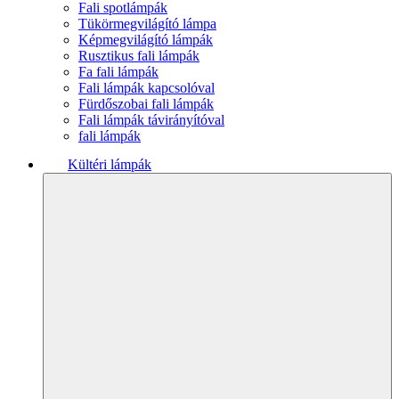
Fali spotlámpák
Tükörmegvilágító lámpa
Képmegvilágító lámpák
Rusztikus fali lámpák
Fa fali lámpák
Fali lámpák kapcsolóval
Fürdőszobai fali lámpák
Fali lámpák távirányítóval
fali lámpák
Kültéri lámpák