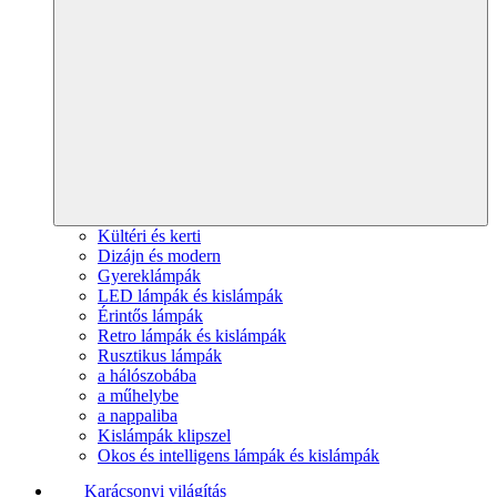
Kültéri és kerti
Dizájn és modern
Gyereklámpák
LED lámpák és kislámpák
Érintős lámpák
Retro lámpák és kislámpák
Rusztikus lámpák
a hálószobába
a műhelybe
a nappaliba
Kislámpák klipszel
Okos és intelligens lámpák és kislámpák
Karácsonyi világítás