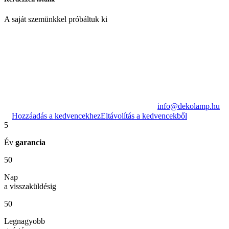
A saját szemünkkel próbáltuk ki
info@dekolamp.hu
Hozzáadás a kedvencekhez
Eltávolítás a kedvencekből
5
Év
garancia
50
Nap
a visszaküldésig
50
Legnagyobb