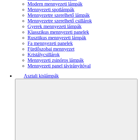
Modern mennyezeti lámpák
Mennyezeti spotlámpák
Mennyezetre szerelhető lámpák
Mennyezetre szerelhető csillárok
Gyerek mennyezeti lámpák
Klasszikus mennyezeti panelek
Rusztikus mennyezeti lámpák
Fa mennyezeti panelek
Fürdőszobai mennyezet
Kristálycsillárok
Mennyezeti zsinóros lámpák
Mennyezeti panel távirányítóval
Asztali kislámpák