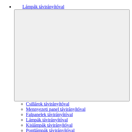
Lámpák távirányítóval
Csillárok távirányítóval
Mennyezeti panel távirányítóval
Falpanelek távirányítóval
Lámpák távirányítóval
Kislámpák távirányítóval
Pontlámpák távirányítóval