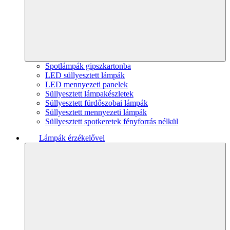
Spotlámpák gipszkartonba
LED süllyesztett lámpák
LED mennyezeti panelek
Süllyesztett lámpakészletek
Süllyesztett fürdőszobai lámpák
Süllyesztett mennyezeti lámpák
Süllyesztett spotkeretek fényforrás nélkül
Lámpák érzékelővel