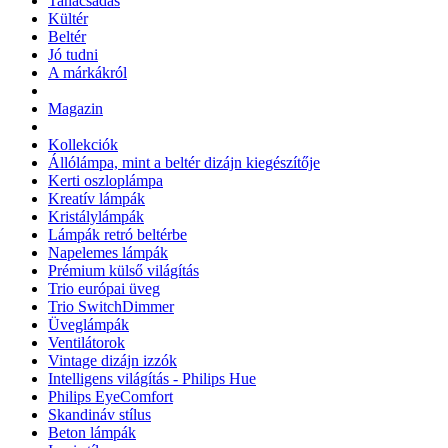
Tanácsadás
Kültér
Beltér
Jó tudni
A márkákról
Magazin
Kollekciók
Állólámpa, mint a beltér dizájn kiegészítője
Kerti oszloplámpa
Kreatív lámpák
Kristálylámpák
Lámpák retró beltérbe
Napelemes lámpák
Prémium külső világítás
Trio európai üveg
Trio SwitchDimmer
Üveglámpák
Ventilátorok
Vintage dizájn izzók
Intelligens világítás - Philips Hue
Philips EyeComfort
Skandináv stílus
Beton lámpák