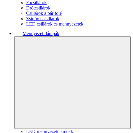
Facsillárok
Drótcsillárok
Csillárok a bár fölé
Zsinóros csillárok
LED csillárok és mennyezetek
Mennyezeti lámpák
LED mennyezeti lámpák