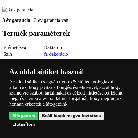
3 év garancia
- 3 év garancia van
Termék paraméterek
Elérhetőség
Raktáron
Szín
fa dekoráció
Anyag
fa, textil
Szűrő foglalat
E27
Az oldal sütiket használ
Izzó/forrás
Nem
mellékelve
Az oldal sütiket és egyéb nyomkövető technológiákat
Borító
IP20
alkalmaz, hogy javítsa a böngészési élményét, azzal hogy
személyre szabott tartalmakat és célzott hirdetéseket jelenít
Átmérő [mm]
230
meg, és elemzi a weboldalunk forgalmát, hogy megtudjuk
Magasság [mm]
1570
honnan érkeztek a látogatóink.
Feszültség
230V
Max.
Elfogadom
Beállítások megváltoztatása
1x60W
energiafogyasztás
Elutasítom
Szín
bílá / buk
forrás nélkül, az A++ egészen az E izzóig
Energiaosztály