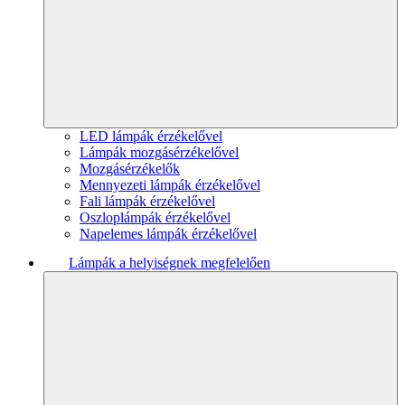
LED lámpák érzékelővel
Lámpák mozgásérzékelővel
Mozgásérzékelők
Mennyezeti lámpák érzékelővel
Fali lámpák érzékelővel
Oszloplámpák érzékelővel
Napelemes lámpák érzékelővel
Lámpák a helyiségnek megfelelően