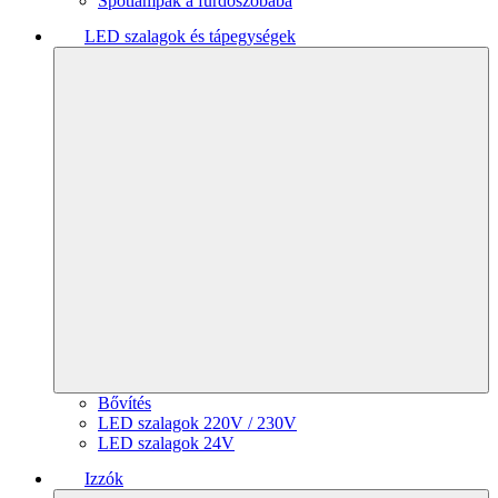
Spotlámpák a fürdőszobába
LED szalagok és tápegységek
Bővítés
LED szalagok 220V / 230V
LED szalagok 24V
Izzók