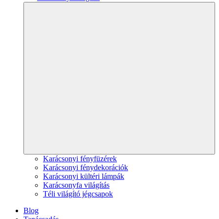
Karácsonyi fényfüzérek
Karácsonyi fénydekorációk
Karácsonyi kültéri lámpák
Karácsonyfa világítás
Téli világító jégcsapok
Blog