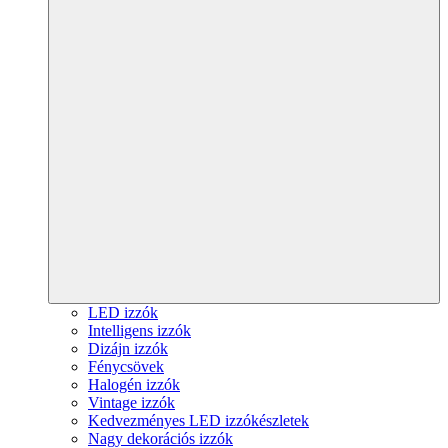
LED izzók
Intelligens izzók
Dizájn izzók
Fénycsövek
Halogén izzók
Vintage izzók
Kedvezményes LED izzókészletek
Nagy dekorációs izzók