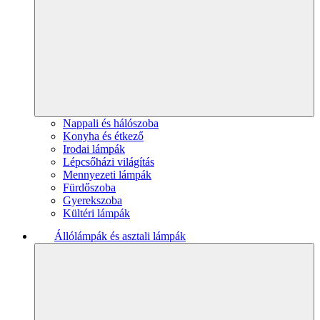
Nappali és hálószoba
Konyha és étkező
Irodai lámpák
Lépcsőházi világítás
Mennyezeti lámpák
Fürdőszoba
Gyerekszoba
Kültéri lámpák
Állólámpák és asztali lámpák