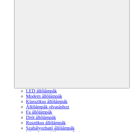
LED állólámpák
Modern állólámpák
Klasszikus állólámpák
Állólámpák olvasáshoz
Fa állólámpák
Drót állólámpák
Rusztikus állólámpák
Szabályozható állólámpák