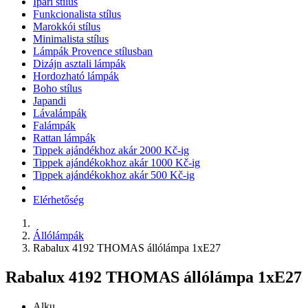
Ipari stílus
Funkcionalista stílus
Marokkói stílus
Minimalista stílus
Lámpák Provence stílusban
Dizájn asztali lámpák
Hordozható lámpák
Boho stílus
Japandi
Lávalámpák
Falámpák
Rattan lámpák
Tippek ajándékhoz akár 2000 Kč-ig
Tippek ajándékokhoz akár 1000 Kč-ig
Tippek ajándékokhoz akár 500 Kč-ig
Elérhetőség
Állólámpák
Rabalux 4192 THOMAS állólámpa 1xE27
Rabalux 4192 THOMAS állólámpa 1xE27
Alku