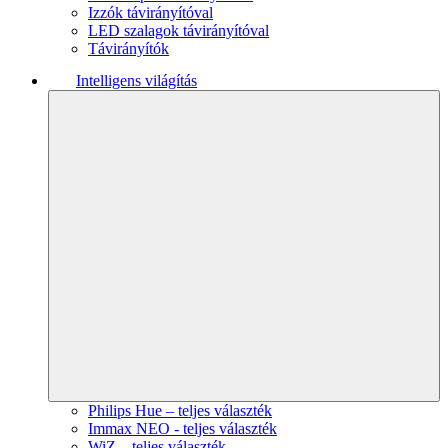
Izzók távirányítóval
LED szalagok távirányítóval
Távirányítók
Intelligens világítás
Philips Hue – teljes választék
Immax NEO - teljes választék
WiZ – teljes választék