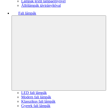
Lámpák textil lámpaernyővel
Állólámpák távirányítóval
Fali lámpák
LED fali lámpák
Modern fali lámpák
Klasszikus fali lámpák
Gyerek fali lámpák