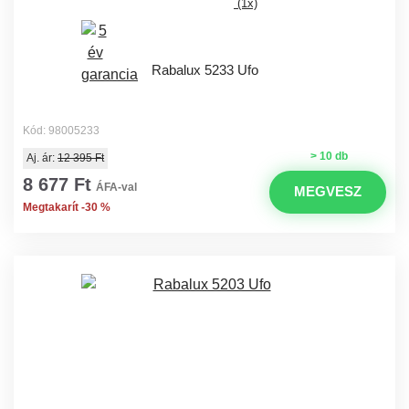
(1x)
Rabalux 5233 Ufo
Kód: 98005233
> 10 db
Aj. ár:
12 395 Ft
8 677 Ft
ÁFA-val
MEGVESZ
Megtakarít -30 %