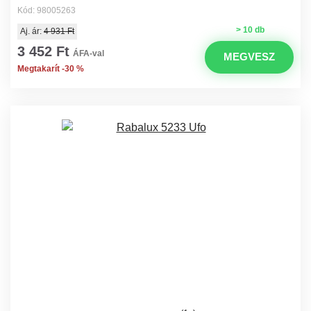
Kód: 98005263
> 10 db
Aj. ár:
4 931 Ft
3 452 Ft
ÁFA-val
MEGVESZ
Megtakarít -30 %