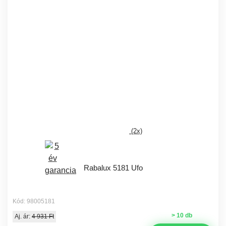
(2x)
Rabalux 5181 Ufo
Kód: 98005181
> 10 db
Aj. ár:
4 931 Ft