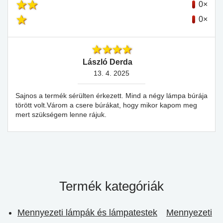
0×
0×
László Derda
13. 4. 2025
Sajnos a termék sérülten érkezett. Mind a négy lámpa búrája
törött volt.Várom a csere búrákat, hogy mikor kapom meg
mert szükségem lenne rájuk.
Termék kategóriák
Mennyezeti lámpák és lámpatestek
Mennyezeti