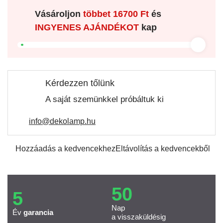
Vásároljon
többet
16700 Ft
és
INGYENES AJÁNDÉKOT
kap
Kérdezzen tőlünk
A saját szemünkkel próbáltuk ki
info@dekolamp.hu
Hozzáadás a kedvencekhez
Eltávolítás a kedvencekből
50
5
Nap
Év
garancia
a visszaküldésig