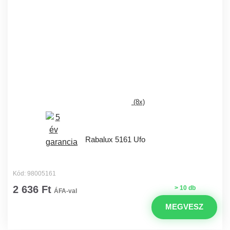
(8x)
Rabalux 5161 Ufo
Kód: 98005161
2 636 Ft
> 10 db
ÁFA-val
MEGVESZ