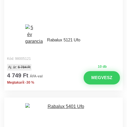
Rabalux 5121 Ufo
Kód: 98005121
10 db
Aj. ár:
6 784 Ft
4 749 Ft
ÁFA-val
MEGVESZ
Megtakarít -30 %