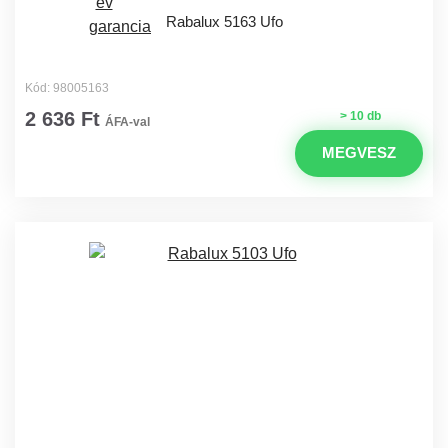
Rabalux 5163 Ufo
Kód: 98005163
2 636 Ft
> 10 db
ÁFA-val
MEGVESZ