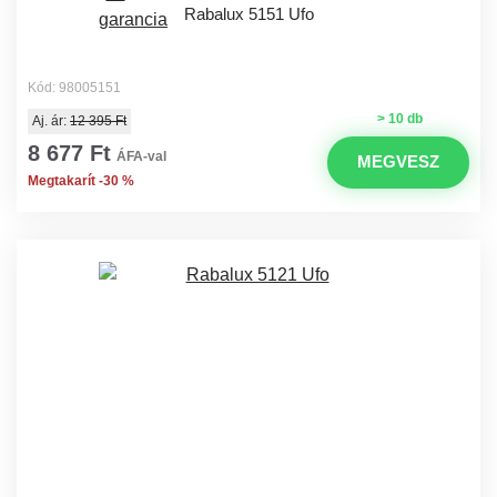
Rabalux 5151 Ufo
Kód: 98005151
> 10 db
Aj. ár:
12 395 Ft
8 677 Ft
ÁFA-val
MEGVESZ
Megtakarít -30 %