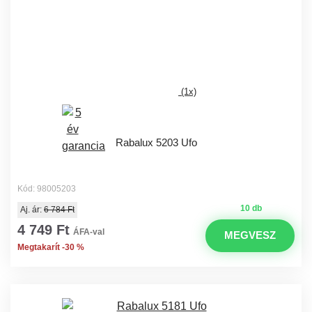
(1x)
Rabalux 5203 Ufo
Kód: 98005203
10 db
Aj. ár:
6 784 Ft
4 749 Ft
ÁFA-val
MEGVESZ
Megtakarít -30 %