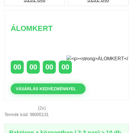
ÁLOMKERT
Időszakos 20% kedvezmény 150 000 Ft feletti
rendelés esetén
a következő kóddal: VIP20HU
00
00
00
00
NAPOK
ÓRÁK
PERCEK
MP
VÁSÁRLÁS KEDVEZMÉNNYEL
(2x)
Termék kód: 98005131
Raktáron a központban ( 2-3 nap) > 10 db