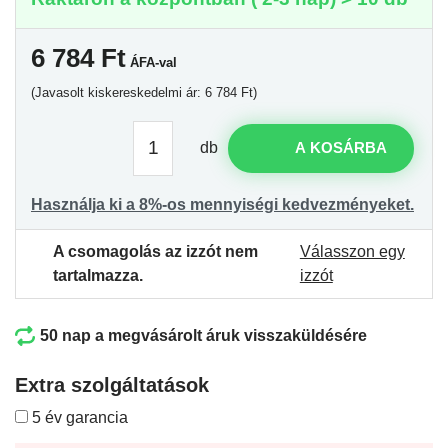
6 784
Ft
ÁFA-val
(Javasolt kiskereskedelmi ár: 6 784 Ft)
db
A KOSÁRBA
Használja ki a 8%-os mennyiségi kedvezményeket.
A csomagolás az izzót nem
Válasszon egy
tartalmazza.
izzót
50 nap a megvásárolt áruk visszaküldésére
Extra szolgáltatások
5 év garancia