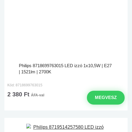
Philips 8718699763015 LED izzó 1x10,5W | E27
| 1521lm | 2700K
Kód: 8718699763015
2 380 Ft
ÁFA-val
MEGVESZ