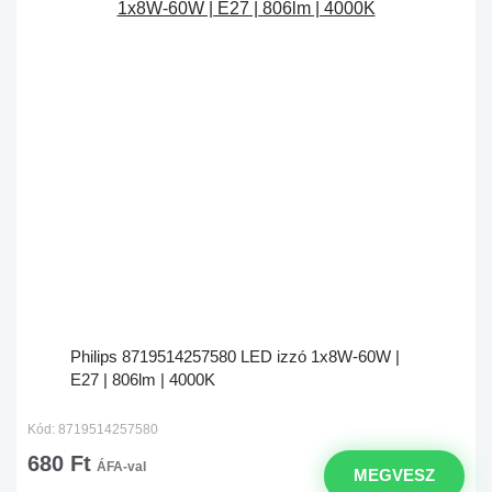
Philips 8719514257580 LED izzó 1x8W-60W |
E27 | 806lm | 4000K
Kód: 8719514257580
680 Ft
ÁFA-val
MEGVESZ