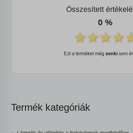
Összesített értékel
0 %
Ezt a terméket még
senki
sem ér
Termék kategóriák