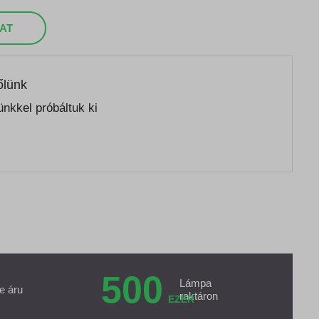
AT
őlünk
nkkel próbáltuk ki
500
Lámpa
e áru
raktáron
EZER