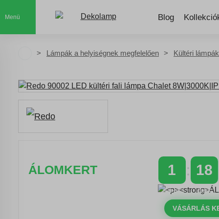
Blog
Kollekció
Menü
Lámpák a helyiségnek megfelelően
Kültéri lámpák
1
18
ÁLOMKERT
NAPOK
ÓRÁK
Időszakos 20% kedvezmény 150
000 Ft feletti rendelés esetén
VÁSÁRLÁS K
a következő kóddal: VIP20HU