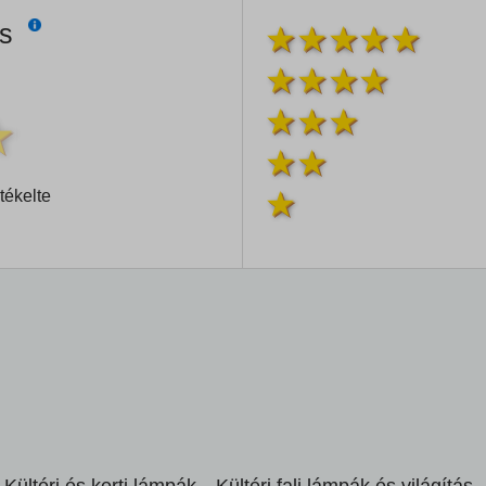
és
tékelte