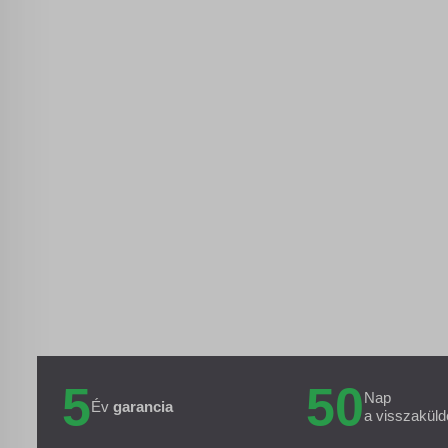
5
50
Nap
Év
garancia
a visszaküld