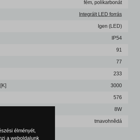
fém, polikarbonát
Integrált LED forrás
Igen (LED)
IP54
91
77
233
[K]
3000
576
8W
tmavohnědá
észési élményét,
emzi a weboldalunk