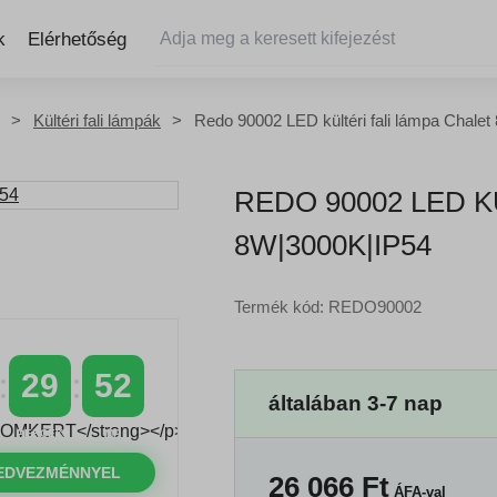
k
Elérhetőség
Kültéri fali lámpák
Redo 90002 LED kültéri fali lámpa Chale
REDO 90002 LED K
8W|3000K|IP54
Termék kód: REDO90002
29
51
általában 3-7 nap
PERCEK
MP
EDVEZMÉNNYEL
26 066
Ft
ÁFA-val