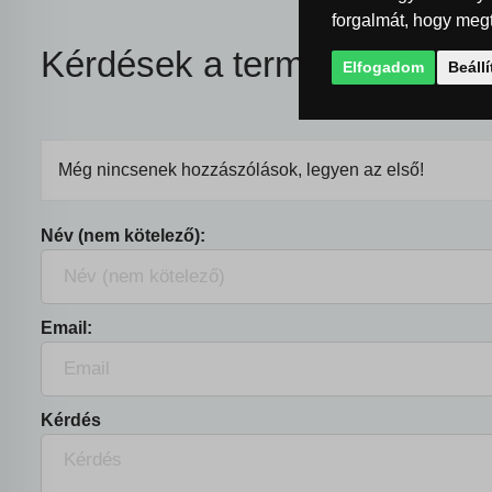
forgalmát, hogy megt
Kérdések a termékkel kapcs
Elfogadom
Beáll
Még nincsenek hozzászólások, legyen az első!
Név (nem kötelező):
Email:
Kérdés