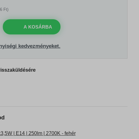
6 Ft)
A KOSÁRBA
nyiségi kedvezményeket.
visszaküldésére
od
,5W | E14 | 250lm | 2700K - fehér