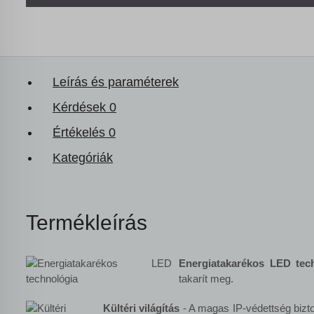
Leírás és paraméterek
Kérdések
0
Értékelés
0
Kategóriák
Termékleírás
Energiatakarékos LED tec
takarít meg.
Kültéri világítás
- A magas IP-védettség bizto