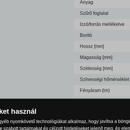
Anyag
Szűrő foglalat
Izzó/forrás mellékelve
Borító
Hossz [mm]
Magasság [mm]
Szélesség [mm]
Színességi hőmérséklet 
Fényáram (lm)
Max. energiafogyasztás
iket használ
Szín
egyéb nyomkövető technológiákat alkalmaz, hogy javítsa a böng
 szabott tartalmakat és célzott hirdetéseket jelenít meg, és el