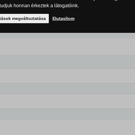
udjuk honnan érkeztek a látogatóink.
olatban
ítások megváltoztatása
Elutasítom