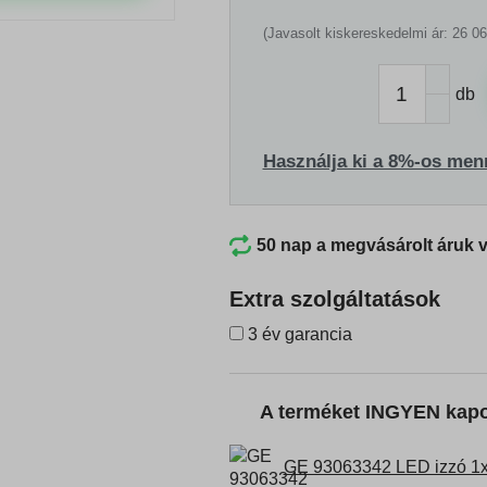
(Javasolt kiskereskedelmi ár: 26 06
db
Használja ki a 8%-os men
50 nap a megvásárolt áruk 
Extra szolgáltatások
3 év garancia
A terméket INGYEN kap
GE 93063342 LED izzó 1x3