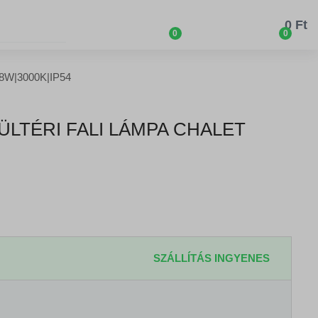
0 Ft
0
0
t 8W|3000K|IP54
ÜLTÉRI FALI LÁMPA CHALET
SZÁLLÍTÁS INGYENES