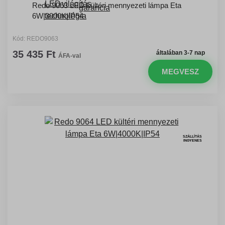
Redo 9063 LED kültéri mennyezeti lámpa Eta
6W|3000K|IP54
Kód: REDO9063
35 435 Ft
általában 3-7 nap
ÁFA-val
MEGVESZ
SZÁLLÍTÁS
INGYENES