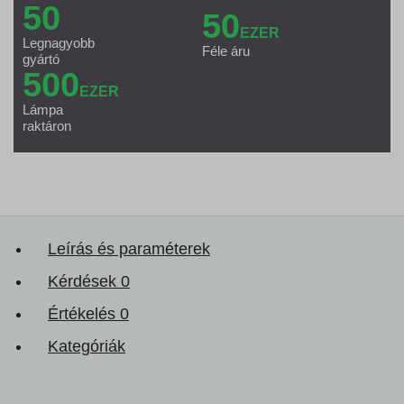
50
50
EZER
Legnagyobb
Féle áru
gyártó
500
EZER
Lámpa
raktáron
Leírás és paraméterek
Kérdések
0
Értékelés
0
Kategóriák