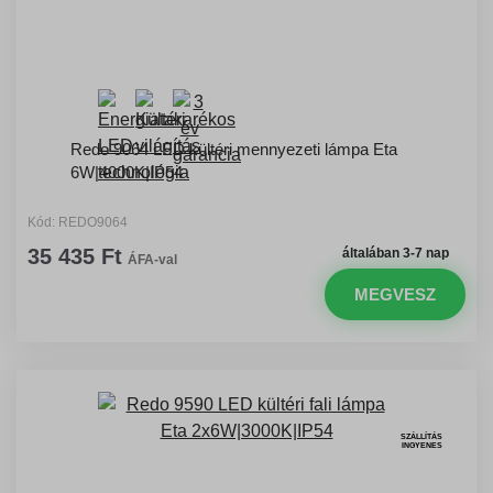
Redo 9064 LED kültéri mennyezeti lámpa Eta
6W|4000K|IP54
Kód: REDO9064
35 435 Ft
általában 3-7 nap
ÁFA-val
MEGVESZ
SZÁLLÍTÁS
INGYENES