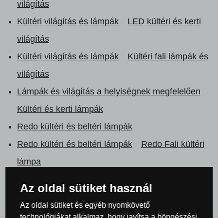
világítás
Kültéri világítás és lámpák
LED kültéri és kerti
világítás
Kültéri világítás és lámpák
Kültéri fali lámpák és
világítás
Lámpák és világítás a helyiségnek megfelelően
Kültéri és kerti lámpák
Redo kültéri és beltéri lámpák
Redo kültéri és beltéri lámpák
Redo Fali kültéri
lámpa
Minden termék
Az oldal sütiket használ
Az oldal sütiket és egyéb nyomkövető
technológiákat alkalmaz, hogy javítsa a böngészési