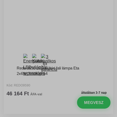
Redo 9590 LED kültéri fali lámpa Eta
2x6W|3000K|IP54
Kód: REDO9590
46 164 Ft
általában 3-7 nap
ÁFA-val
MEGVESZ