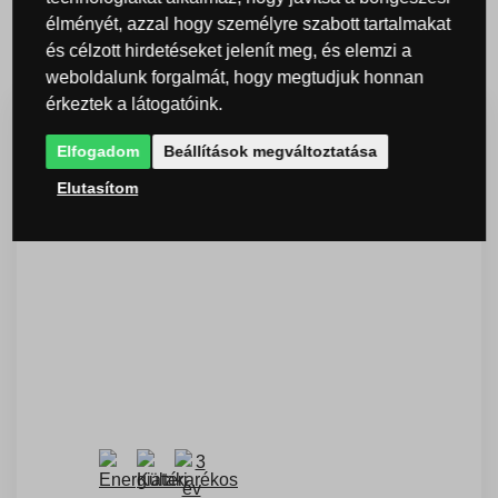
élményét, azzal hogy személyre szabott tartalmakat
Kapcsolódó termékek
és célzott hirdetéseket jelenít meg, és elemzi a
weboldalunk forgalmát, hogy megtudjuk honnan
érkeztek a látogatóink.
Elfogadom
Beállítások megváltoztatása
SZÁLLÍTÁS
INGYENES
Elutasítom