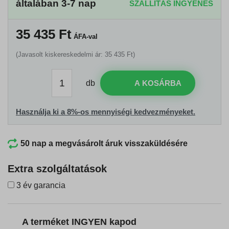
általában 3-7 nap
SZÁLLÍTÁS INGYENES
35 435
Ft
ÁFA-val
(Javasolt kiskereskedelmi ár: 35 435 Ft)
db
A KOSÁRBA
Használja ki a 8%-os mennyiségi kedvezményeket.
50 nap a megvásárolt áruk visszaküldésére
Extra szolgáltatások
3 év garancia
A terméket INGYEN kapod