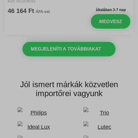
Kód: REDO9591
46 164 Ft
általában 3-7 nap
ÁFA-val
MEGVESZ
MEGJELENÍTI A TOVÁBBIAKAT
Jól ismert márkák
közvetlen
importőrei vagyunk