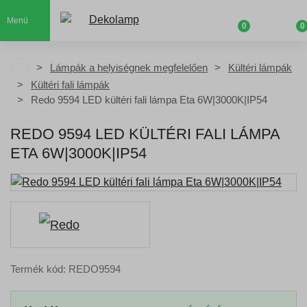
Menü
0
0
Lámpák a helyiségnek megfelelően
Kültéri lámpák
Kültéri fali lámpák
Redo 9594 LED kültéri fali lámpa Eta 6W|3000K|IP54
REDO 9594 LED KÜLTÉRI FALI LÁMPA
ETA 6W|3000K|IP54
Termék kód: REDO9594