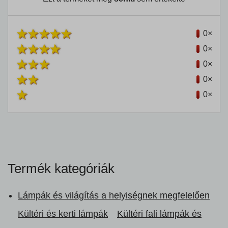
0×
0×
0×
0×
0×
Termék kategóriák
Lámpák és világítás a helyiségnek megfelelően
Kültéri és kerti lámpák
Kültéri fali lámpák és