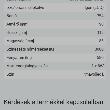
Izzó/forrás mellékelve
Igen (LED)
Borító
IP54
Átmérő [mm]
90
Hossz [mm]
113
Magasság [mm]
86
Színességi hőmérséklet [K]
3000
Fényáram (lm)
580
Max. energiafogyasztás
1 x 6W
Szín
tmavošedá
Kérdések a termékkel kapcsolatban