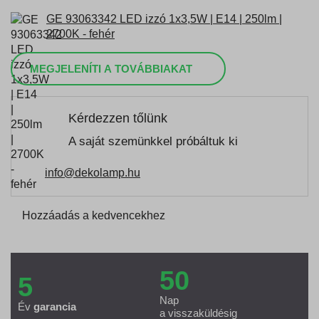
GE 93063342 LED izzó 1x3,5W | E14 | 250lm |
2700K - fehér
MEGJELENÍTI A TOVÁBBIAKAT
Kérdezzen tőlünk
A saját szemünkkel próbáltuk ki
info@dekolamp.hu
Hozzáadás a kedvencekhez
50
5
Nap
Év
garancia
a visszaküldésig