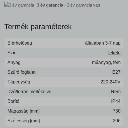
3 év garancia
- 3 év garancia van
Termék paraméterek
Elérhetőség
általában 3-7 nap
Szín
fekete
Anyag
műanyag, fém
Szűrő foglalat
E27
Tápegység
220-240V
Izzó/forrás mellékelve
Nem
Borító
IP44
Magasság [mm]
730
Szélesség [mm]
206