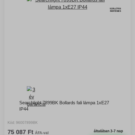
SZÁLLÍTÁS
INGYENES
Searchlight 7899BK Bollards fali lámpa 1xE27
IP44
Kód: 96007899BK
75 087 Ft
általában 3-7 nap
ÁFA-val