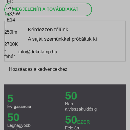
MEGJELENÍTI A TOVÁBBIAKAT
Kérdezzen tőlünk
A saját szemünkkel próbáltuk ki
info@dekolamp.hu
Hozzáadás a kedvencekhez
50
5
Nap
Év
garancia
a visszaküldésig
50
50
EZER
Legnagyobb
Féle áru