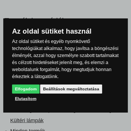
Termék kategóriák
Az oldal sütiket használ
Kültéri világítás és lámpák
Kültéri oszloplámpák
Az oldal sütiket és egyéb nyomkövető
és kerti lámpák
technológiákat alkalmaz, hogy javítsa a böngészési
élményét, azzal hogy személyre szabott tartalmakat
Kültéri világítás és lámpák
Kültéri oszloplámpák
és célzott hirdetéseket jelenít meg, és elemzi a
és kerti lámpák
Kültéri és kerti állólámpák
weboldalunk forgalmát, hogy megtudjuk honnan
érkeztek a látogatóink.
Lámpák és világítás a helyiségnek megfelelően
Kültéri és kerti lámpák
Elfogadom
Beállítások megváltoztatása
Elutasítom
Searchlight Lámpák és világítás
Searchlight Lámpák és világítás
Searchlight
Kültéri lámpák
Minden termék