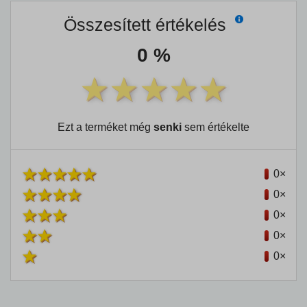
Összesített értékelés
0 %
Ezt a terméket még
senki
sem értékelte
0×
0×
0×
0×
0×