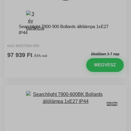
Searchlight 7900-900 Bollards állólámpa 1xE27
IP44
Kód: 96007900-900
97 939 Ft
általában 3-7 nap
ÁFA-val
MEGVESZ
SZÁLLÍTÁS
INGYENES