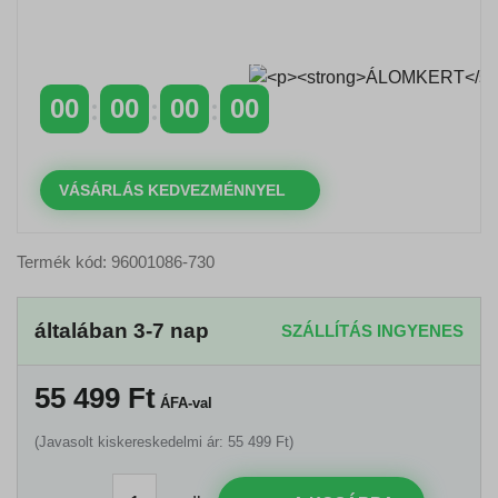
Időszakos 20% kedvezmény 150 000 Ft feletti
rendelés esetén
a következő kóddal: VIP20HU
00
00
00
00
NAPOK
ÓRÁK
PERCEK
MP
VÁSÁRLÁS KEDVEZMÉNNYEL
Termék kód: 96001086-730
általában 3-7 nap
SZÁLLÍTÁS INGYENES
55 499
Ft
ÁFA-val
(Javasolt kiskereskedelmi ár: 55 499 Ft)