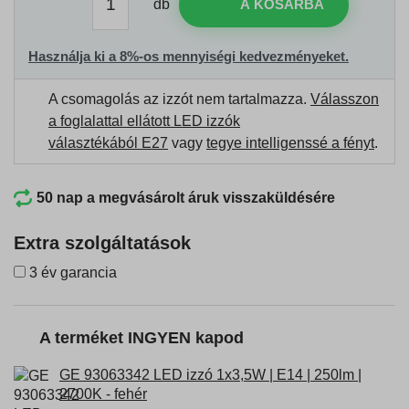
db
A KOSÁRBA
Használja ki a 8%-os mennyiségi kedvezményeket.
A csomagolás az izzót nem tartalmazza.
Válasszon
a foglalattal ellátott LED izzók
választékából E27
vagy
tegye intelligenssé a fényt
.
50 nap a megvásárolt áruk visszaküldésére
Extra szolgáltatások
3 év garancia
A terméket INGYEN kapod
GE 93063342 LED izzó 1x3,5W | E14 | 250lm |
2700K - fehér