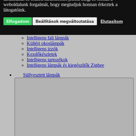
weboldalunk forgalmát, hogy megtudjuk honnan érkeztek a
Intelligens csillárok
látogatóink.
Intelligens mennyezeti lámpák
Okoslámpák
Elfogadom
Okos kislámpák
Beállítások megváltoztatása
Elutasítom
Okos spotlámpák
Fürdőszobai okoslámpák
Intelligens fali lámpák
Kültéri okoslámpák
Intelligens izzók
Kezdőkészletek
Intelligens tartozékok
Intelligens lámpák és kiegészítők Zigbee
Süllyesztett lámpák