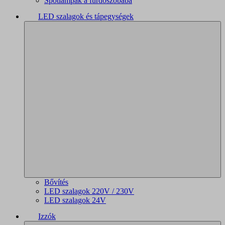
Spotlámpák a fürdőszobába
LED szalagok és tápegységek
Bővítés
LED szalagok 220V / 230V
LED szalagok 24V
Izzók