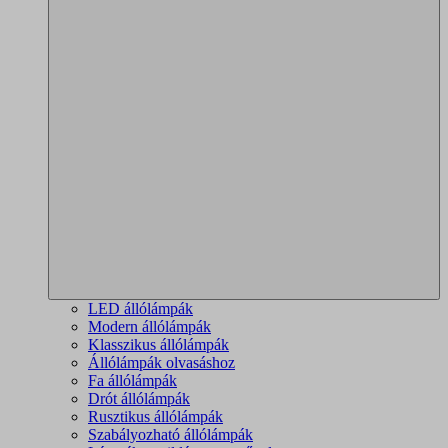
LED állólámpák
Modern állólámpák
Klasszikus állólámpák
Állólámpák olvasáshoz
Fa állólámpák
Drót állólámpák
Rusztikus állólámpák
Szabályozható állólámpák