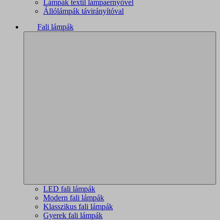
Lámpák textil lámpaernyővel
Állólámpák távirányítóval
Fali lámpák
LED fali lámpák
Modern fali lámpák
Klasszikus fali lámpák
Gyerek fali lámpák