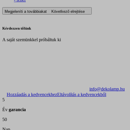
Megjeleníti a továbbiakat
Következő elrejtése
Kérdezzen tőlünk
A saját szemünkkel próbáltuk ki
info@dekolamp.hu
Hozzáadás a kedvencekhez
Eltávolítás a kedvencekből
5
Év
garancia
50
Nap