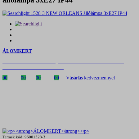
ÁLOMKERT
Időszakos 20% kedvezmény 150 000 Ft feletti rendelés esetén
a következő kóddal: VIP20HU
00
Napok
00
Órák
00
Percek
00
MP
Vásárlás kedvezménnyel
Termék kód: 96001528-3