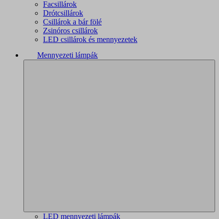
Facsillárok
Drótcsillárok
Csillárok a bár fölé
Zsinóros csillárok
LED csillárok és mennyezetek
Mennyezeti lámpák
LED mennyezeti lámpák