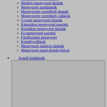
Modern mennyezeti lámpák
Mennyezeti spotlámpák
Mennyezetre szerelhető lámpák
Mennyezetre szerelhető csillárok
Gyerek mennyezeti lámpák
Klasszikus mennyezeti panelek
Rusztikus mennyezeti lámpák
Fa mennyezeti panelek
Fürdőszobai mennyezet
Kristálycsillárok
Mennyezeti zsinóros lámpák
Mennyezeti panel távirányítóval
Asztali kislámpák