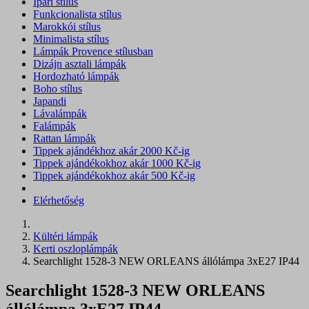
Ipari stílus
Funkcionalista stílus
Marokkói stílus
Minimalista stílus
Lámpák Provence stílusban
Dizájn asztali lámpák
Hordozható lámpák
Boho stílus
Japandi
Lávalámpák
Falámpák
Rattan lámpák
Tippek ajándékhoz akár 2000 Kč-ig
Tippek ajándékokhoz akár 1000 Kč-ig
Tippek ajándékokhoz akár 500 Kč-ig
Elérhetőség
Kültéri lámpák
Kerti oszloplámpák
Searchlight 1528-3 NEW ORLEANS állólámpa 3xE27 IP44
Searchlight 1528-3 NEW ORLEANS
állólámpa 3xE27 IP44