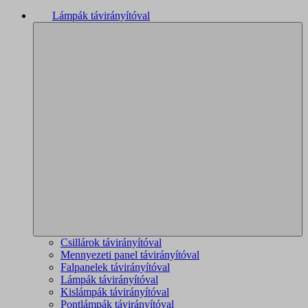
Lámpák távirányítóval
Csillárok távirányítóval
Mennyezeti panel távirányítóval
Falpanelek távirányítóval
Lámpák távirányítóval
Kislámpák távirányítóval
Pontlámpák távirányítóval