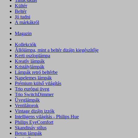
Tanácsadás
Kültér
Beltér
Jó tudni
A márkákról
Magazin
Kollekciók
Állólámpa, mint a beltér dizájn kiegészítője
Kerti oszloplámpa
Kreatív lámpák
Kristálylámpák
Lámpák retró beltérbe
Napelemes lámpák
Prémium külső világítás
Trio európai üveg
Trio SwitchDimmer
Üveglámpák
Ventilátorok
Vintage dizájn izzók
Intelligens világítás - Philips Hue
Philips EyeComfort
Skandináv stílus
Beton lámpák