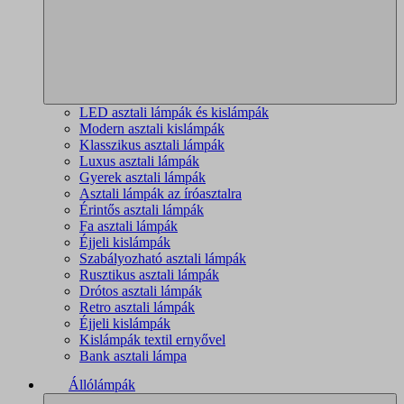
LED asztali lámpák és kislámpák
Modern asztali kislámpák
Klasszikus asztali lámpák
Luxus asztali lámpák
Gyerek asztali lámpák
Asztali lámpák az íróasztalra
Érintős asztali lámpák
Fa asztali lámpák
Éjjeli kislámpák
Szabályozható asztali lámpák
Rusztikus asztali lámpák
Drótos asztali lámpák
Retro asztali lámpák
Éjjeli kislámpák
Kislámpák textil ernyővel
Bank asztali lámpa
Állólámpák