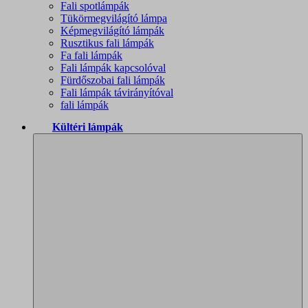
Fali spotlámpák
Tükörmegvilágító lámpa
Képmegvilágító lámpák
Rusztikus fali lámpák
Fa fali lámpák
Fali lámpák kapcsolóval
Fürdőszobai fali lámpák
Fali lámpák távirányítóval
fali lámpák
Kültéri lámpák