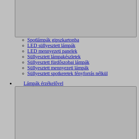
Spotlámpák gipszkartonba
LED süllyesztett lámpák
LED mennyezeti panelek
Süllyesztett lámpakészletek
Süllyesztett fürdőszobai lámpák
Süllyesztett mennyezeti lámpák
Süllyesztett spotkeretek fényforrás nélkül
Lámpák érzékelővel