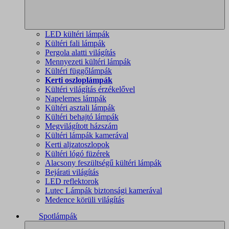
LED kültéri lámpák
Kültéri fali lámpák
Pergola alatti világítás
Mennyezeti kültéri lámpák
Kültéri függőlámpák
Kerti oszloplámpák
Kültéri világítás érzékelővel
Napelemes lámpák
Kültéri asztali lámpák
Kültéri behajtó lámpák
Megvilágított házszám
Kültéri lámpák kamerával
Kerti aljzatoszlopok
Kültéri lógó füzérek
Alacsony feszültségű kültéri lámpák
Bejárati világítás
LED reflektorok
Lutec Lámpák biztonsági kamerával
Medence körüli világítás
Spotlámpák