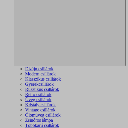
Dizájn csillárok
Modern csillárok
Klasszikus csillárok
Gyerekcsillárok
Rusztikus csillárok
Retro csillárok
Üveg csillárok
Kristály csillárok
Vintage csillárok
Ólomüveg csillárok
Zsinóros lámpa
Többkarú csillárok