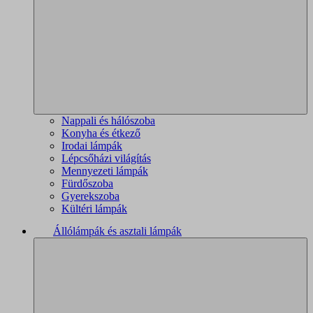
Nappali és hálószoba
Konyha és étkező
Irodai lámpák
Lépcsőházi világítás
Mennyezeti lámpák
Fürdőszoba
Gyerekszoba
Kültéri lámpák
Állólámpák és asztali lámpák