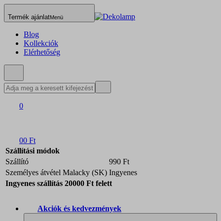
Termék ajánlat
Menü
Blog
Kollekciók
Elérhetőség
0
0
0 Ft
Szállítási módok
Szállító
990 Ft
Személyes átvétel Malacky (SK)
Ingyenes
Ingyenes szállítás 20000 Ft felett
Akciók és kedvezmények