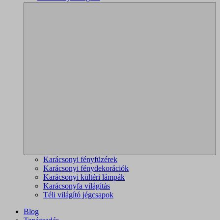
Karácsonyi fényfüzérek
Karácsonyi fénydekorációk
Karácsonyi kültéri lámpák
Karácsonyfa világítás
Téli világító jégcsapok
Blog