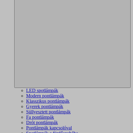
LED spotlámpák
Modern pontlámpák
Klasszikus pontlámpák
Gyerek pontlámpák
Süllyesztett pontlámpák
Fa pontlámpák
Drót pontlámpák
Pontlámpák kapcsolóval