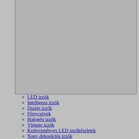
LED izzók
Intelligens izzók
Dizájn izzók
Fénycsövek
Halogén izzók
Vintage izzók
Kedvezményes LED izzókészletek
Nagy dekorációs izzók