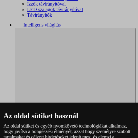
Izzók távirányítóval
LED szalagok távirányítóval
Távirányítók
Intelligens világítás
Az oldal sütiket használ
Az oldal sütiket és egyéb nyomkövető technológiákat alkalmaz,
Philips Hue – teljes választék
hogy javítsa a böngészési élményét, azzal hogy személyre szabott
Immax NEO - teljes választék
tartalmakat és célzott hirdetéseket jelenít meg, és elemzi a
WiZ – teljes választék