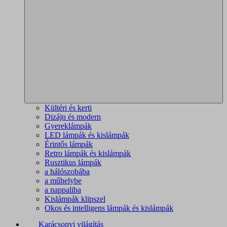
Kültéri és kerti
Dizájn és modern
Gyereklámpák
LED lámpák és kislámpák
Érintős lámpák
Retro lámpák és kislámpák
Rusztikus lámpák
a hálószobába
a műhelybe
a nappaliba
Kislámpák klipszel
Okos és intelligens lámpák és kislámpák
Karácsonyi világítás