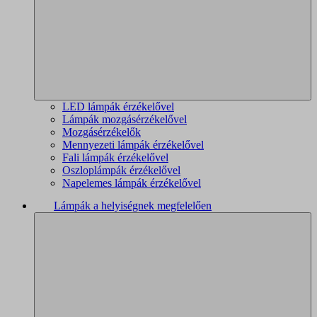
LED lámpák érzékelővel
Lámpák mozgásérzékelővel
Mozgásérzékelők
Mennyezeti lámpák érzékelővel
Fali lámpák érzékelővel
Oszloplámpák érzékelővel
Napelemes lámpák érzékelővel
Lámpák a helyiségnek megfelelően