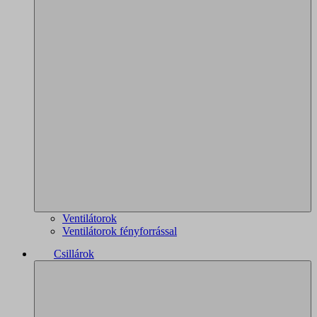
Ventilátorok
Ventilátorok fényforrással
Csillárok