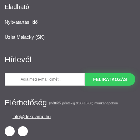
Eladható
Nyitvatartási idő
Üzlet Malacky (SK)
Hírlevél
FELIRATKOZÁS
Elérhetőség
(hétfőtől péntekig 9:00-16:00) munkanapokon
info@dekolamp.hu