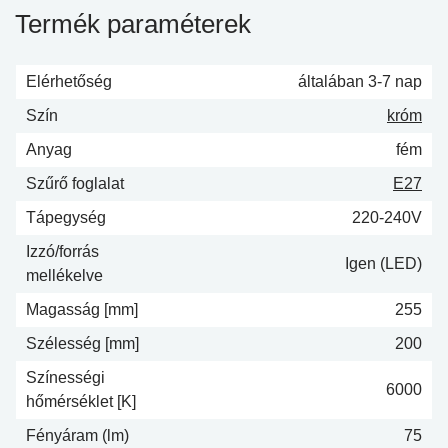
Termék paraméterek
Elérhetőség
általában 3-7 nap
Szín
króm
Anyag
fém
Szűrő foglalat
E27
Tápegység
220-240V
Izzó/forrás
Igen (LED)
mellékelve
Magasság [mm]
255
Szélesség [mm]
200
Színességi
6000
hőmérséklet [K]
Fényáram (lm)
75