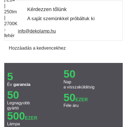
Kérdezzen tőlünk
A saját szemünkkel próbáltuk ki
info@dekolamp.hu
Hozzáadás a kedvencekhez
50
5
Nap
Év
garancia
a visszaküldésig
50
50
EZER
Legnagyobb
Féle áru
gyártó
500
EZER
Lámpa