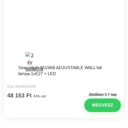
Searchlight 6519AB ADJUSTABLE WALL fali
lámpa 1xE27 + LED
Kód: 96006519AB
48 153 Ft
általában 3-7 nap
ÁFA-val
MEGVESZ