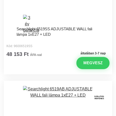
Searchlight 6519SS ADJUSTABLE WALL fali
lámpa 1xE27 + LED
Kód: 96006519SS
48 153 Ft
általában 3-7 nap
ÁFA-val
MEGVESZ
SZÁLLÍTÁS
INGYENES