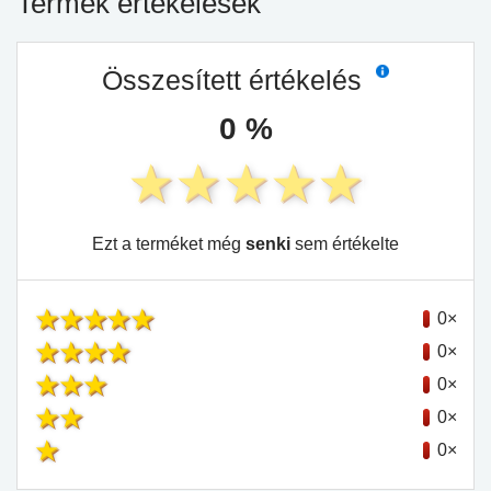
Termék értékelések
Összesített értékelés
0 %
Ezt a terméket még
senki
sem értékelte
0×
0×
0×
0×
0×