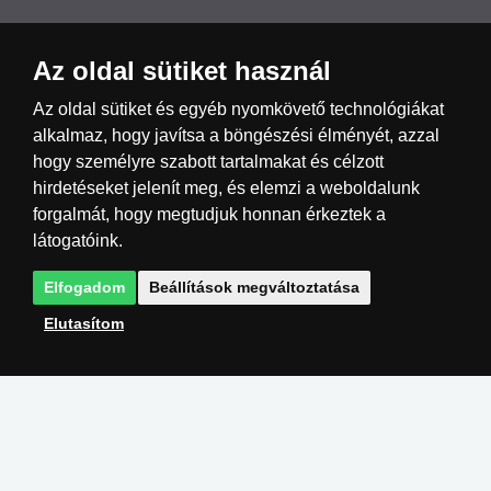
Az oldal sütiket használ
Česká republika
Slovensko
Deutschland
Az oldal sütiket és egyéb nyomkövető technológiákat
alkalmaz, hogy javítsa a böngészési élményét, azzal
hogy személyre szabott tartalmakat és célzott
Magyarország
Österreich
België
hirdetéseket jelenít meg, és elemzi a weboldalunk
forgalmát, hogy megtudjuk honnan érkeztek a
Nederland
látogatóink.
Elfogadom
Beállítások megváltoztatása
Elutasítom
Megvalósítás