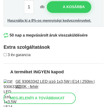
db
A KOSÁRBA
Használja ki a 8%-os mennyiségi kedvezményeket.
50 nap a megvásárolt áruk visszaküldésére
Extra szolgáltatások
3 év garancia
A terméket INGYEN kapod
GE 93063342 LED izzó 1x3,5W | E14 | 250lm |
2700K - fehér
MEGJELENÍTI A TOVÁBBIAKAT