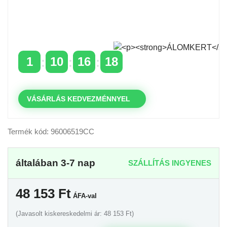
Időszakos 20% kedvezmény 150 000 Ft feletti
rendelés esetén
a következő kóddal: VIP20HU
1
10
16
18
NAPOK
ÓRÁK
PERCEK
MP
VÁSÁRLÁS KEDVEZMÉNNYEL
Termék kód: 96006519CC
általában 3-7 nap
SZÁLLÍTÁS INGYENES
48 153
Ft
ÁFA-val
(Javasolt kiskereskedelmi ár: 48 153 Ft)