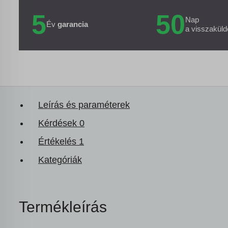
5
50
Nap
Év
garancia
a visszaküld
Leírás és paraméterek
Kérdések
0
Értékelés
1
Kategóriák
Termékleírás