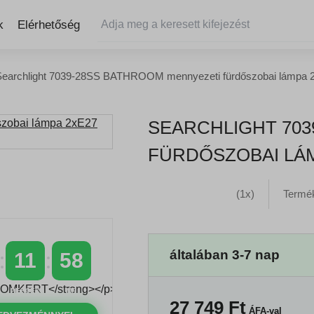
k
Elérhetőség
Searchlight 7039-28SS BATHROOM mennyezeti fürdőszobai lámpa 
SEARCHLIGHT 703
FÜRDŐSZOBAI LÁM
(1x)
Termé
általában 3-7 nap
11
57
PERCEK
MP
27 749
Ft
ÁFA-val