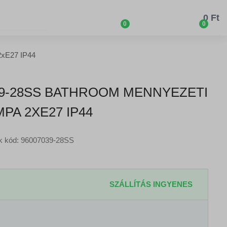
0 Ft
0
0
2xE27 IP44
9-28SS BATHROOM MENNYEZETI
PA 2XE27 IP44
k kód: 96007039-28SS
SZÁLLÍTÁS INGYENES