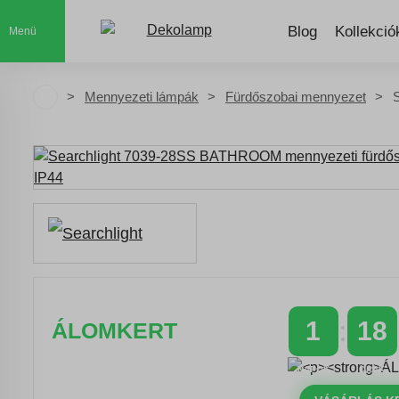
Blog
Kollekció
Menü
Mennyezeti lámpák
Fürdőszobai mennyezet
1
18
ÁLOMKERT
NAPOK
ÓRÁK
Időszakos 20% kedvezmény 150
000 Ft feletti rendelés esetén