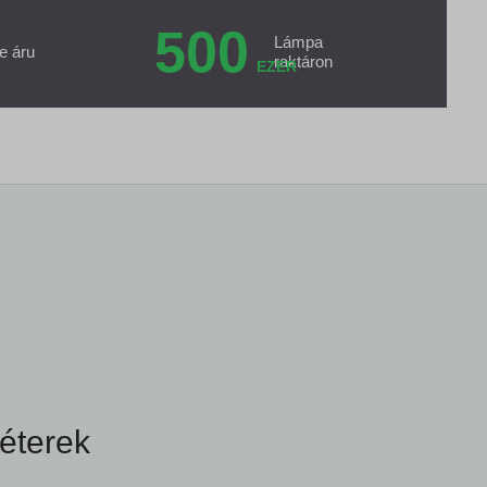
500
Lámpa
e áru
raktáron
EZER
éterek