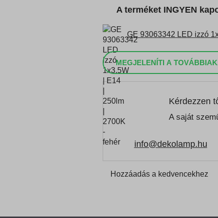
A terméket INGYEN kap
GE 93063342 LED izzó 1x3
MEGJELENÍTI A TOVÁBBIAK
Kérdezzen t
A saját szemü
info@dekolamp.hu
Hozzáadás a kedvencekhez