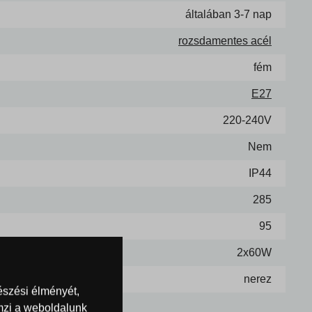
általában 3-7 nap
rozsdamentes acél
fém
E27
220-240V
Nem
IP44
285
95
2x60W
nerez
észési élményét,
emzi a weboldalunk