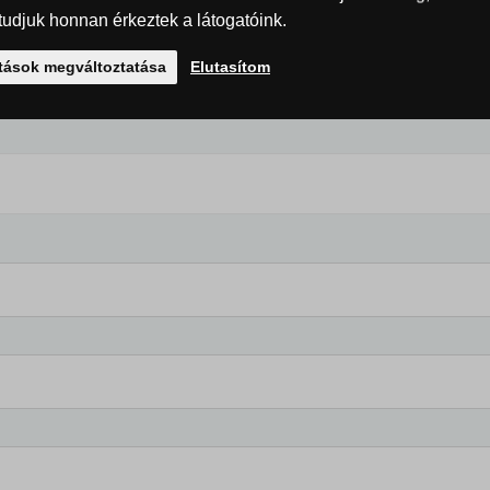
udjuk honnan érkeztek a látogatóink.
ítások megváltoztatása
Elutasítom
olatban