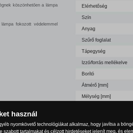
égnek köszönhetően a lámpa
Elérhetőség
Szín
lámpa fokozott védelemmel
Anyag
Szűrő foglalat
Tápegység
Izzó/forrás mellékelve
Borító
Átmérő [mm]
Mélység [mm]
Max. energiafogyasztás
iket használ
Szín
egyéb nyomkövető technológiákat alkalmaz, hogy javítsa a böng
 szabott tartalmakat és célzott hirdetéseket jelenít meg, és el