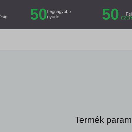
50
50
Legnagyobb
Fél
ésig
gyártó
EZER
Termék param