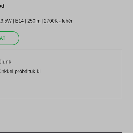
od
,5W | E14 | 250lm | 2700K - fehér
AT
őlünk
nkkel próbáltuk ki