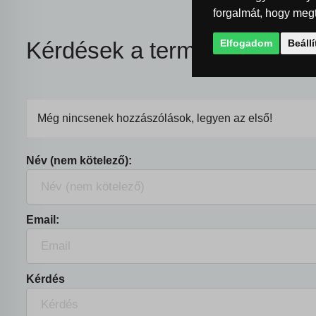
forgalmát, hogy megt
Elfogadom
Beáll
Kérdések a termékkel kapcs
Még nincsenek hozzászólások, legyen az első!
Név (nem kötelező):
Email:
Kérdés