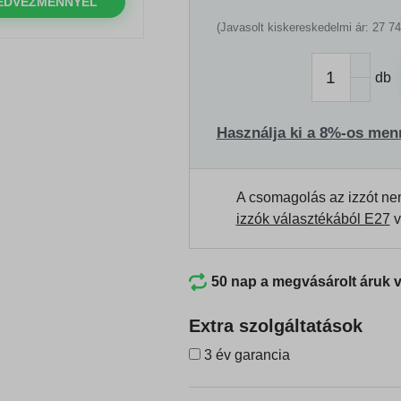
EDVEZMÉNNYEL
(Javasolt kiskereskedelmi ár: 27 74
db
Használja ki a 8%-os men
A csomagolás az izzót ne
izzók választékából E27
v
50 nap a megvásárolt áruk 
Extra szolgáltatások
3 év garancia