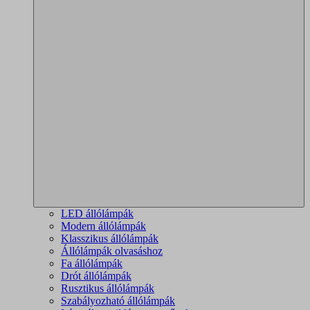
LED állólámpák
Modern állólámpák
Klasszikus állólámpák
Állólámpák olvasáshoz
Fa állólámpák
Drót állólámpák
Rusztikus állólámpák
Szabályozható állólámpák