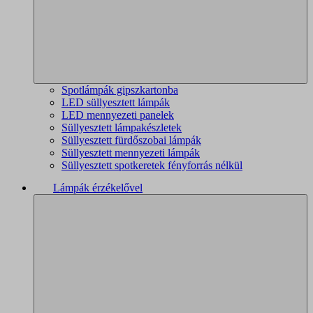
Spotlámpák gipszkartonba
LED süllyesztett lámpák
LED mennyezeti panelek
Süllyesztett lámpakészletek
Süllyesztett fürdőszobai lámpák
Süllyesztett mennyezeti lámpák
Süllyesztett spotkeretek fényforrás nélkül
Lámpák érzékelővel