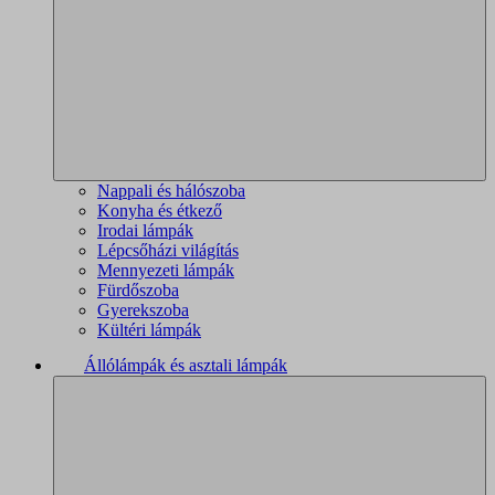
Nappali és hálószoba
Konyha és étkező
Irodai lámpák
Lépcsőházi világítás
Mennyezeti lámpák
Fürdőszoba
Gyerekszoba
Kültéri lámpák
Állólámpák és asztali lámpák