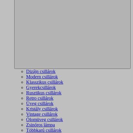
Dizájn csillárok
Modern csillárok
Klasszikus csillárok
Gyerekcsillárok
Rusztikus csillárok
Retro csillárok
Üveg csillárok
Kristály csillárok
Vintage csillárok
Ólomüveg csillárok
Zsinóros lámpa
Többkarú csillárok