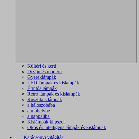
Kültéri és kerti
Dizájn és modern
Gyereklámpák
LED lámpák és kislámpák
Érintős lámpák
Retro lámpák és kislámpák
Rusztikus lámpák
a hálószobába
a műhelybe
a nappaliba
Kislámpák klipszel
Okos és intelligens lámpák és kislámpák
Karácsonyi világítás