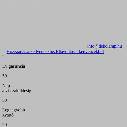
info@dekolamp.hu
Hozzáadás a kedvencekhez
Eltávolítás a kedvencekből
5
Év
garancia
50
Nap
a visszaküldésig
50
Legnagyobb
gyártó
50