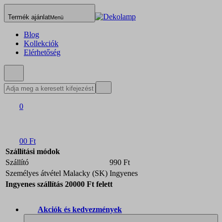
Termék ajánlat
Menü
Blog
Kollekciók
Elérhetőség
0
0
0 Ft
Szállítási módok
Szállító
990 Ft
Személyes átvétel Malacky (SK)
Ingyenes
Ingyenes szállítás 20000 Ft felett
Akciók és kedvezmények