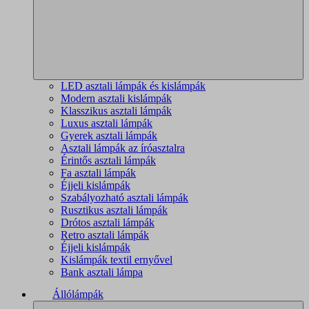
LED asztali lámpák és kislámpák
Modern asztali kislámpák
Klasszikus asztali lámpák
Luxus asztali lámpák
Gyerek asztali lámpák
Asztali lámpák az íróasztalra
Érintős asztali lámpák
Fa asztali lámpák
Éjjeli kislámpák
Szabályozható asztali lámpák
Rusztikus asztali lámpák
Drótos asztali lámpák
Retro asztali lámpák
Éjjeli kislámpák
Kislámpák textil ernyővel
Bank asztali lámpa
Állólámpák