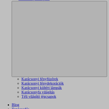
Karácsonyi fényfüzérek
Karácsonyi fénydekorációk
Karácsonyi kültéri lámpák
Karácsonyfa világítás
Téli világító jégcsapok
Blog