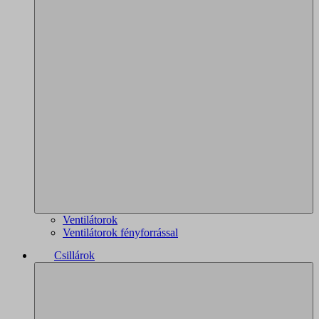
Ventilátorok
Ventilátorok fényforrással
Csillárok