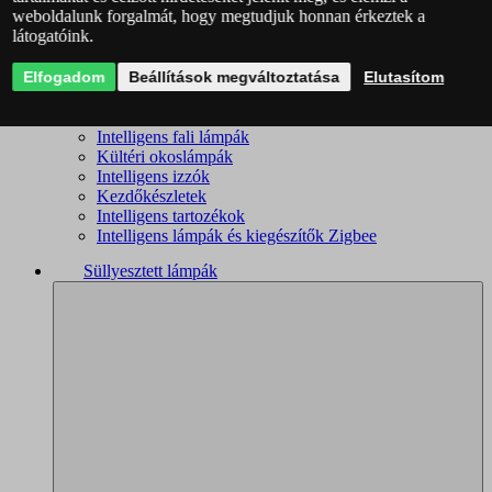
weboldalunk forgalmát, hogy megtudjuk honnan érkeztek a
Intelligens csillárok
látogatóink.
Intelligens mennyezeti lámpák
Okoslámpák
Elfogadom
Okos kislámpák
Beállítások megváltoztatása
Elutasítom
Okos spotlámpák
Fürdőszobai okoslámpák
Intelligens fali lámpák
Kültéri okoslámpák
Intelligens izzók
Kezdőkészletek
Intelligens tartozékok
Intelligens lámpák és kiegészítők Zigbee
Süllyesztett lámpák