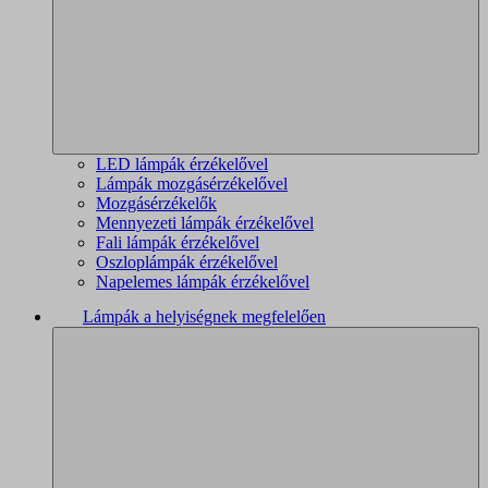
LED lámpák érzékelővel
Lámpák mozgásérzékelővel
Mozgásérzékelők
Mennyezeti lámpák érzékelővel
Fali lámpák érzékelővel
Oszloplámpák érzékelővel
Napelemes lámpák érzékelővel
Lámpák a helyiségnek megfelelően