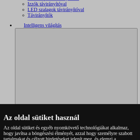
Izzók távirányítóval
LED szalagok távirányítóval
Távirányítók
Intelligens világítás
Az oldal sütiket használ
Az oldal sütiket és egyéb nyomkövető technológiákat alkalmaz,
Philips Hue – teljes választék
hogy javítsa a böngészési élményét, azzal hogy személyre szabott
Immax NEO - teljes választék
tartalmakat és célzott hirdetéseket jelenít meg, és elemzi a
WiZ – teljes választék