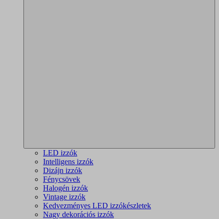
LED izzók
Intelligens izzók
Dizájn izzók
Fénycsövek
Halogén izzók
Vintage izzók
Kedvezményes LED izzókészletek
Nagy dekorációs izzók