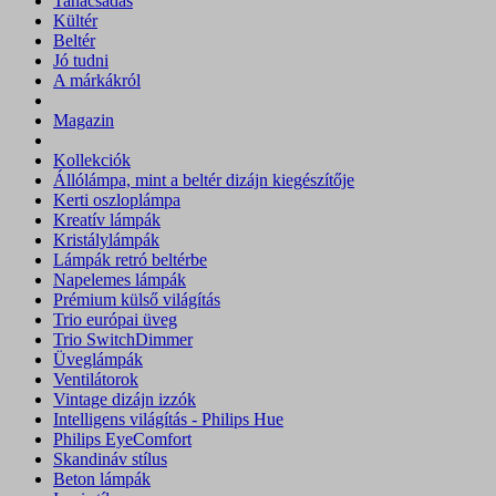
Tanácsadás
Kültér
Beltér
Jó tudni
A márkákról
Magazin
Kollekciók
Állólámpa, mint a beltér dizájn kiegészítője
Kerti oszloplámpa
Kreatív lámpák
Kristálylámpák
Lámpák retró beltérbe
Napelemes lámpák
Prémium külső világítás
Trio európai üveg
Trio SwitchDimmer
Üveglámpák
Ventilátorok
Vintage dizájn izzók
Intelligens világítás - Philips Hue
Philips EyeComfort
Skandináv stílus
Beton lámpák