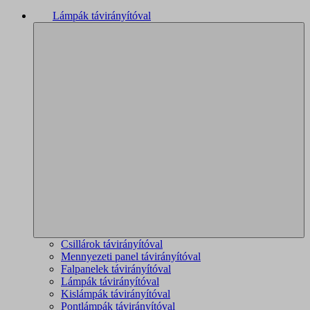
Lámpák távirányítóval
Csillárok távirányítóval
Mennyezeti panel távirányítóval
Falpanelek távirányítóval
Lámpák távirányítóval
Kislámpák távirányítóval
Pontlámpák távirányítóval