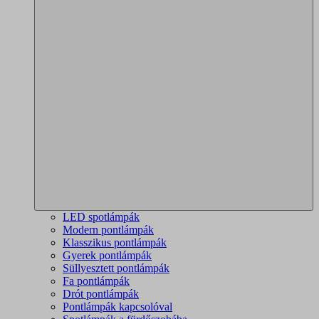
LED spotlámpák
Modern pontlámpák
Klasszikus pontlámpák
Gyerek pontlámpák
Süllyesztett pontlámpák
Fa pontlámpák
Drót pontlámpák
Pontlámpák kapcsolóval