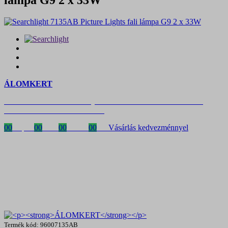
ÁLOMKERT
Időszakos 20% kedvezmény 150 000 Ft feletti rendelés esetén
a következő kóddal: VIP20HU
00
Napok
00
Órák
00
Percek
00
MP
Vásárlás kedvezménnyel
Termék kód: 96007135AB