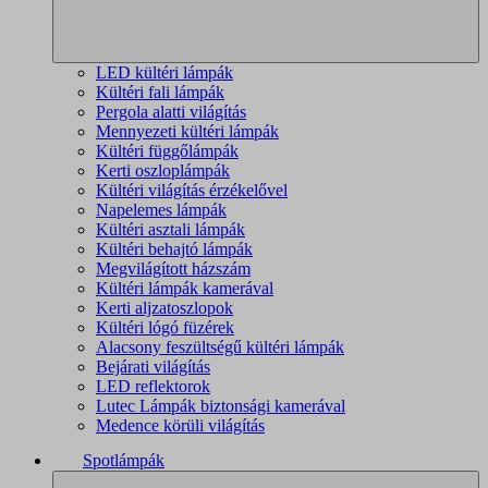
LED kültéri lámpák
Kültéri fali lámpák
Pergola alatti világítás
Mennyezeti kültéri lámpák
Kültéri függőlámpák
Kerti oszloplámpák
Kültéri világítás érzékelővel
Napelemes lámpák
Kültéri asztali lámpák
Kültéri behajtó lámpák
Megvilágított házszám
Kültéri lámpák kamerával
Kerti aljzatoszlopok
Kültéri lógó füzérek
Alacsony feszültségű kültéri lámpák
Bejárati világítás
LED reflektorok
Lutec Lámpák biztonsági kamerával
Medence körüli világítás
Spotlámpák