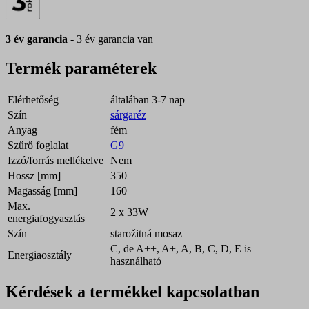
3 év garancia
- 3 év garancia van
Termék paraméterek
Elérhetőség
általában 3-7 nap
Szín
sárgaréz
Anyag
fém
Szűrő foglalat
G9
Izzó/forrás mellékelve
Nem
Hossz [mm]
350
Magasság [mm]
160
Max.
2 x 33W
energiafogyasztás
Szín
starožitná mosaz
C, de A++, A+, A, B, C, D, E is
Energiaosztály
használható
Kérdések a termékkel kapcsolatban