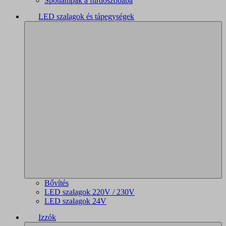
Spotlámpák a fürdőszobába
LED szalagok és tápegységek
Bővítés
LED szalagok 220V / 230V
LED szalagok 24V
Izzók