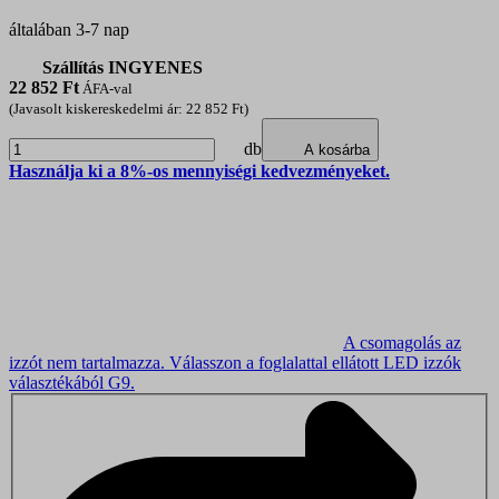
általában 3-7 nap
Szállítás INGYENES
22 852
Ft
ÁFA-val
(Javasolt kiskereskedelmi ár: 22 852 Ft)
db
A kosárba
Használja ki a 8%-os mennyiségi kedvezményeket.
A csomagolás az
izzót nem tartalmazza.
Válasszon a foglalattal ellátott LED izzók
választékából G9
.