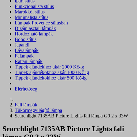
Ipari stílus
Funkcionalista stílus
Marokkói stílus
Minimalista stílus
Lámpák Provence stílusban
Dizájn asztali lámpák
Hordozható lámpák
Boho stílus
Japandi
Lávalámpák
Falámpák
Rattan lámpák
Tippek ajándékhoz akár 2000 Kč-ig
Tippek ajándékokhoz akár 1000 Kč-ig
Tippek ajándékokhoz akár 500 Kč-ig
Elérhetőség
Fali lámpák
Tükörmegvilágító lámpa
Searchlight 7135AB Picture Lights fali lámpa G9 2 x 33W
Searchlight 7135AB Picture Lights fali
lámpa G9 2 x 33W