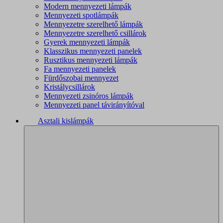
Modern mennyezeti lámpák
Mennyezeti spotlámpák
Mennyezetre szerelhető lámpák
Mennyezetre szerelhető csillárok
Gyerek mennyezeti lámpák
Klasszikus mennyezeti panelek
Rusztikus mennyezeti lámpák
Fa mennyezeti panelek
Fürdőszobai mennyezet
Kristálycsillárok
Mennyezeti zsinóros lámpák
Mennyezeti panel távirányítóval
Asztali kislámpák