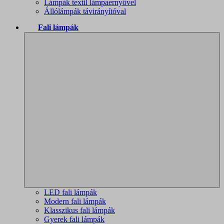
Lámpák textil lámpaernyővel
Állólámpák távirányítóval
Fali lámpák
LED fali lámpák
Modern fali lámpák
Klasszikus fali lámpák
Gyerek fali lámpák