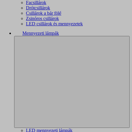
Facsillárok
Drótcsillárok
Csillárok a bár fölé
Zsinóros csillárok
LED csillárok és mennyezetek
Mennyezeti lámpák
LED mennyezeti lámpák