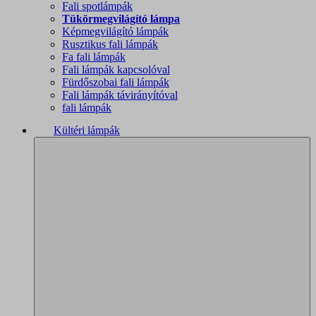
Fali spotlámpák
Tükörmegvilágító lámpa
Képmegvilágító lámpák
Rusztikus fali lámpák
Fa fali lámpák
Fali lámpák kapcsolóval
Fürdőszobai fali lámpák
Fali lámpák távirányítóval
fali lámpák
Kültéri lámpák