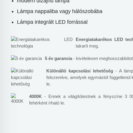
modern dizájnú lámpa
Lámpa nappaliba vagy hálószobába
Lámpa integrált LED forrással
Energiatakarékos LED tec
takarít meg.
5 év garancia
- kivételesen meghosszabbított
Különálló kapcsolási lehetőség
- A lámpa
felszerelve, amelyek egymástól függetlenül
le.
4000K
- Ennek a világítótestnek a fényszíne 3 0
fehérként írható le.