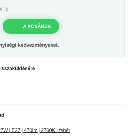
0 Ft)
A KOSÁRBA
nyiségi kedvezményeket.
visszaküldésére
od
W | E27 | 470lm | 2700K - fehér