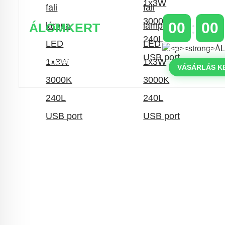
00
00
ÁLOMKERT
NAPOK
ÓRÁK
Időszakos 20% kedvezmény 150
000 Ft feletti rendelés esetén
VÁSÁRLÁS K
a következő kóddal: VIP20HU