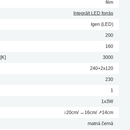
fém
Integrált LED forrás
Igen (LED)
200
160
[K]
3000
240+2x120
230
1
1x3W
↕20cm/ ↔16cm/ ↗14cm
matná černá