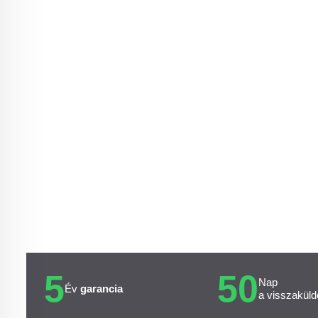
5
50
Nap
Év
garancia
a visszaküld