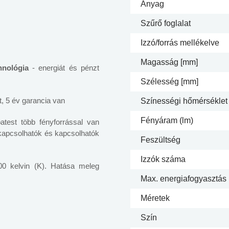
Anyag
Szűrő foglalat
Izzó/forrás mellékelve
Magasság [mm]
hnológia
- energiát és pénzt
Szélesség [mm]
, 5 év garancia van
Színességi hőmérséklet 
Fényáram (lm)
test több fényforrással van
 kapcsolhatók és kapcsolhatók
Feszültség
Izzók száma
00 kelvin (K). Hatása meleg
Max. energiafogyasztás
Méretek
Szín