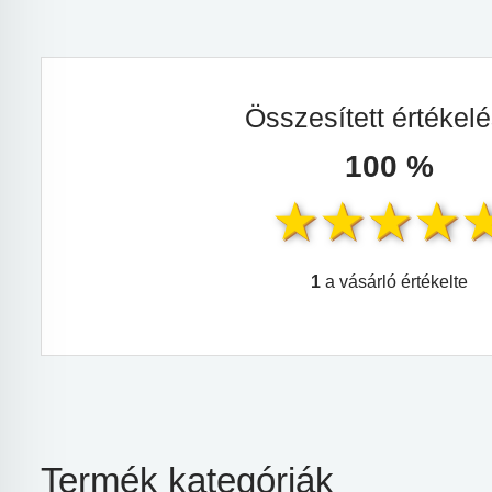
Összesített értékel
100 %
1
a vásárló értékelte
Termék kategóriák