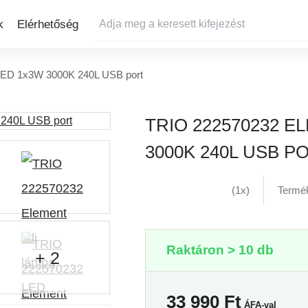
k
Elérhetőség
 LED 1x3W 3000K 240L USB port
TRIO 222570232 E
3000K 240L USB P
(1x)
Termé
Raktáron > 10 db
+ 2
33 990
Ft
ÁFA-val