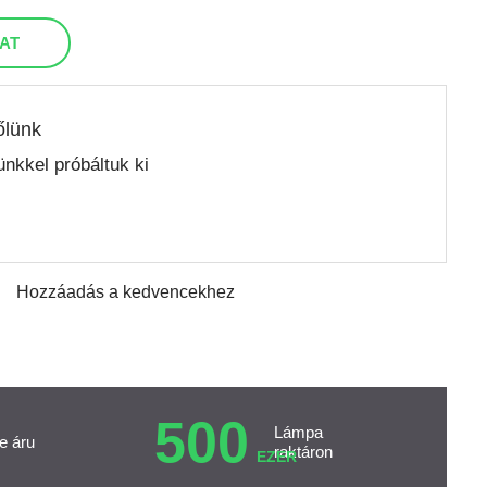
AT
őlünk
nkkel próbáltuk ki
Hozzáadás a kedvencekhez
500
Lámpa
e áru
raktáron
EZER