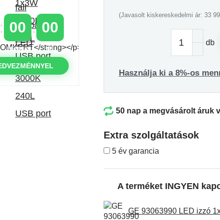
(Javasolt kiskereskedelmi ár: 33 99
00
00
db
PERCEK
MP
EDVEZMÉNNYEL
Használja ki a 8%-os men
50 nap a megvásárolt áruk 
Extra szolgáltatások
5 év garancia
A terméket INGYEN kap
GE 93063990 LED izzó 1x7