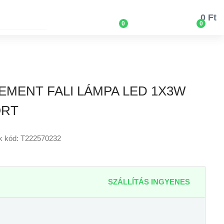
0 Ft
0
0
LEMENT FALI LÁMPA LED 1X3W
ORT
k kód: T222570232
SZÁLLÍTÁS INGYENES