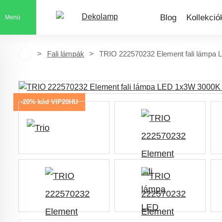
Blog
Kollekció
Menü
Fali lámpák
TRIO 222570232 Element fali lámpa
-20% kód VIP20HU