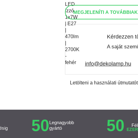
MEGJELENÍTI A TOVÁBBIAK
Kérdezzen t
A saját szemü
info@dekolamp.hu
Letölteni a használati útmutatót
50
50
Legnagyobb
Fél
ésig
gyártó
EZER