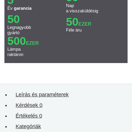
Nap
Év
garancia
a visszaküldésig
50
50
EZER
Legnagyobb
Féle áru
gyártó
500
EZER
Lámpa
raktáron
Leírás és paraméterek
Kérdések
0
Értékelés
0
Kategóriák