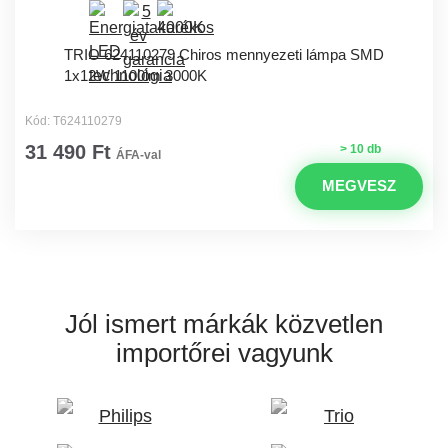
TRIO 624110279 Chiros mennyezeti lámpa SMD
1x12W 1100lm 3000K
Kód: T624110279
31 490 Ft
> 10 db
ÁFA-val
MEGVESZ
Jól ismert márkák
közvetlen
importőrei vagyunk