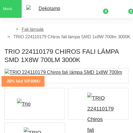
Menü
0
0
Fali lámpák
TRIO 224110179 Chiros fali lámpa SMD 1x8W 700lm 3000K
TRIO 224110179 CHIROS FALI LÁMPA
SMD 1X8W 700LM 3000K
-20% kód VIP20HU