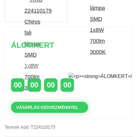
ÁLOMKERT
Időszakos 20% kedvezmény 150 000 Ft feletti
rendelés esetén
a következő kóddal: VIP20HU
00
00
00
00
NAPOK
ÓRÁK
PERCEK
MP
VÁSÁRLÁS KEDVEZMÉNNYEL
Termék kód: T224110179