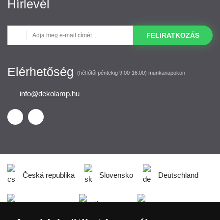
Hírlevél
FELIRATKOZÁS
Elérhetőség
(hétfőtől péntekig 9:00-16:00) munkanapokon
info@dekolamp.hu
Česká republika
Slovensko
Deutschland
Magyarország
Österreich
België