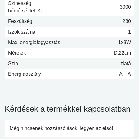
Színességi
3000
hőmérséklet [K]
Feszültség
230
Izzók száma
1
Max. energiafogyasztás
1x8W
Méretek
D:22cm
Szín
zlatá
Energiaosztály
A+, A
Kérdések a termékkel kapcsolatban
Még nincsenek hozzászólások, legyen az első!