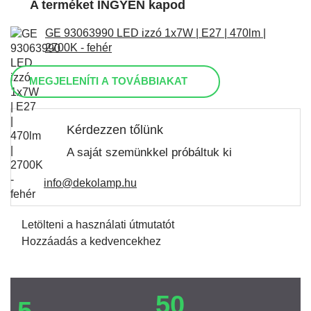
A terméket INGYEN kapod
GE 93063990 LED izzó 1x7W | E27 | 470lm |
2700K - fehér
MEGJELENÍTI A TOVÁBBIAKAT
Kérdezzen tőlünk
A saját szemünkkel próbáltuk ki
info@dekolamp.hu
Letölteni a használati útmutatót
Hozzáadás a kedvencekhez
50
5