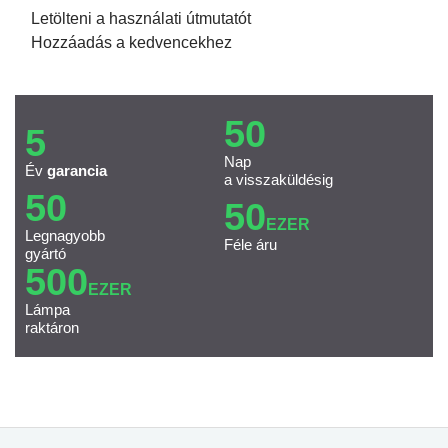
Letölteni a használati útmutatót
Hozzáadás a kedvencekhez
50
5
Nap
Év
garancia
a visszaküldésig
50
50
EZER
Legnagyobb
Féle áru
gyártó
500
EZER
Lámpa
raktáron