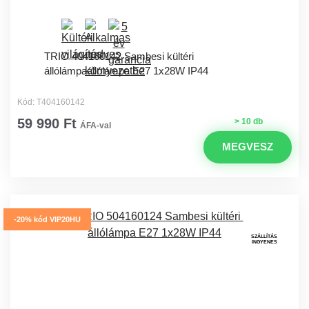
TRIO 404160142 Sambesi kültéri
állólámpaállólámpa E27 1x28W IP44
Kód: T404160142
59 990 Ft
> 10 db
ÁFA-val
MEGVESZ
-20% kód VIP20HU
SZÁLLÍTÁS
INGYENES