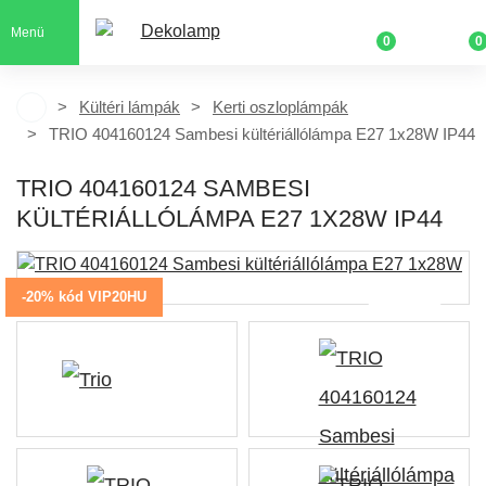
Menü
0
0
Kültéri lámpák
Kerti oszloplámpák
TRIO 404160124 Sambesi kültériállólámpa E27 1x28W IP44
TRIO 404160124 SAMBESI
KÜLTÉRIÁLLÓLÁMPA E27 1X28W IP44
-20% kód VIP20HU