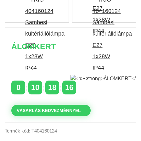
ÁLOMKERT
Időszakos 20% kedvezmény 150 000 Ft feletti
rendelés esetén
a következő kóddal: VIP20HU
0
10
18
15
NAPOK
ÓRÁK
PERCEK
MP
VÁSÁRLÁS KEDVEZMÉNNYEL
Termék kód: T404160124