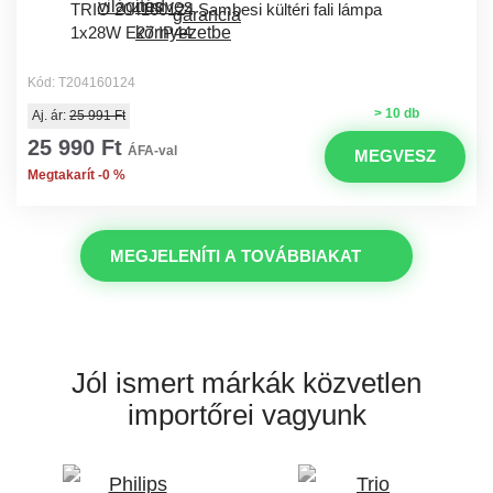
TRIO 204160124 Sambesi kültéri fali lámpa
1x28W E27 IP44
Kód: T204160124
> 10 db
Aj. ár:
25 991 Ft
25 990 Ft
ÁFA-val
MEGVESZ
Megtakarít -0 %
MEGJELENÍTI A TOVÁBBIAKAT
Jól ismert márkák
közvetlen
importőrei vagyunk