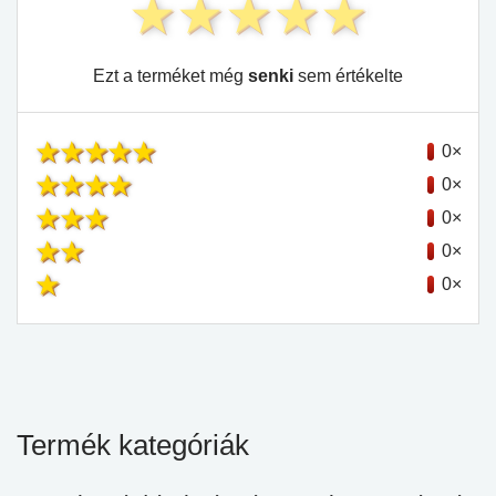
Ezt a terméket még
senki
sem értékelte
0×
0×
0×
0×
0×
Termék kategóriák