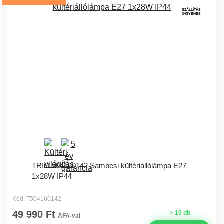
SZÁLLÍTÁS
INGYENES
TRIO 504160142 Sambesi kültériállólámpa E27
1x28W IP44
Kód: T504160142
49 990 Ft
> 10 db
ÁFA-val