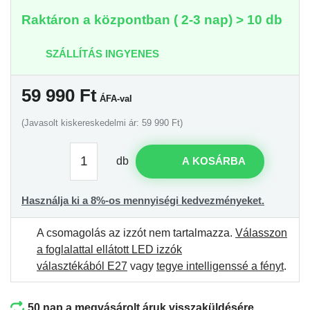
Raktáron a központban ( 2-3 nap) > 10 db
SZÁLLÍTÁS INGYENES
59 990
Ft
ÁFA-val
(Javasolt kiskereskedelmi ár: 59 990 Ft)
db
A KOSÁRBA
Használja ki a 8%-os mennyiségi kedvezményeket.
A csomagolás az izzót nem tartalmazza.
Válasszon
a foglalattal ellátott LED izzók
választékából E27
vagy
tegye intelligenssé a fényt
.
50 nap a megvásárolt áruk visszaküldésére