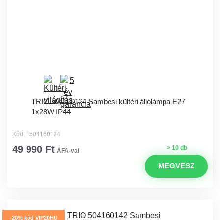
TRIO 504160124 Sambesi kültéri ​állólámpa E27
1x28W IP44
Kód: T504160124
49 990 Ft
> 10 db
ÁFA-val
MEGVESZ
-20% kód VIP20HU