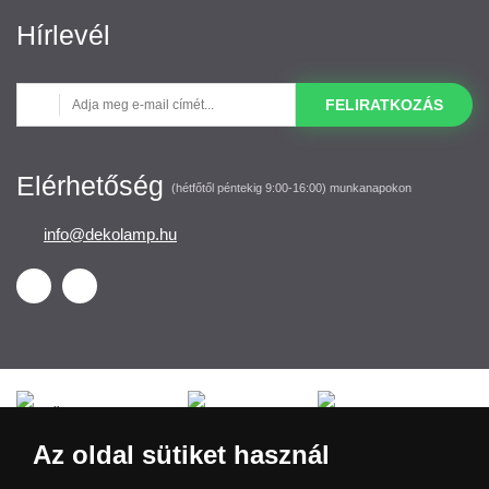
Hírlevél
FELIRATKOZÁS
Elérhetőség
(hétfőtől péntekig 9:00-16:00) munkanapokon
info@dekolamp.hu
Česká republika
Slovensko
Deutschland
Az oldal sütiket használ
Magyarország
Österreich
België