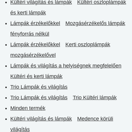
Kültéri világítás és lámpák
Kültéri oszloplámpák
és kerti lámpák
Lámpák érzékelőkkel
Mozgásérzékelős lámpák
fényforrás nélkül
Lámpák érzékelőkkel
Kerti oszloplámpák
mozgásérzékelővel
Lámpák és világítás a helyiségnek megfelelően
Kültéri és kerti lámpák
Trio Lámpák és világítás
Trio Lámpák és világítás
Trio Kültéri lámpák
Minden termék
Kültéri világítás és lámpák
Medence körüli
világítás