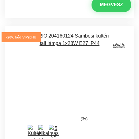
MEGVESZ
-20% kód VIP20HU
SZÁLLÍTÁS
INGYENES
(3x)