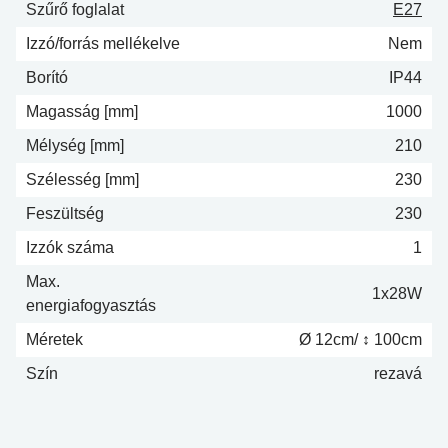
Szűrő foglalat
E27
Izzó/forrás mellékelve
Nem
Borító
IP44
Magasság [mm]
1000
Mélység [mm]
210
Szélesség [mm]
230
Feszültség
230
Izzók száma
1
Max.
1x28W
energiafogyasztás
Méretek
Ø 12cm/ ↕ 100cm
Szín
rezavá