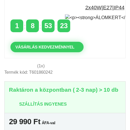
Időszakos 20% kedvezmény 150 000 Ft feletti
rendelés esetén
a következő kóddal: VIP20HU
1
8
53
23
NAPOK
ÓRÁK
PERCEK
MP
VÁSÁRLÁS KEDVEZMÉNNYEL
(1x)
Termék kód: T601860242
Raktáron a központban ( 2-3 nap) > 10 db
SZÁLLÍTÁS INGYENES
29 990
Ft
ÁFA-val