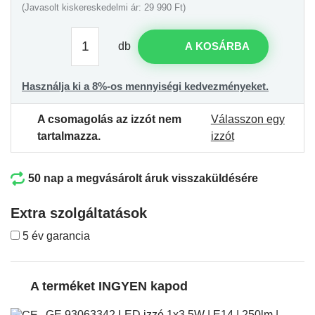
(Javasolt kiskereskedelmi ár: 29 990 Ft)
db
A KOSÁRBA
Használja ki a 8%-os mennyiségi kedvezményeket.
A csomagolás az izzót nem
Válasszon egy
tartalmazza.
izzót
50 nap a megvásárolt áruk visszaküldésére
Extra szolgáltatások
5 év garancia
A terméket INGYEN kapod
GE 93063342 LED izzó 1x3,5W | E14 | 250lm |