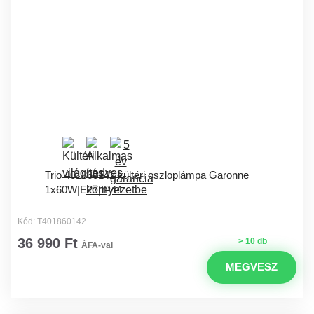
Trio 401860142 kültéri oszloplámpa Garonne
1x60W|E27|IP44
Kód: T401860142
36 990 Ft
> 10 db
ÁFA-val
MEGVESZ