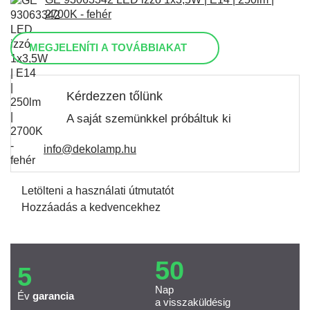
2700K - fehér
MEGJELENÍTI A TOVÁBBIAKAT
Kérdezzen tőlünk
A saját szemünkkel próbáltuk ki
info@dekolamp.hu
Letölteni a használati útmutatót
Hozzáadás a kedvencekhez
50
5
Nap
Év
garancia
a visszaküldésig