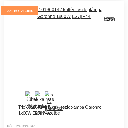
-20% kód VIP20HU
SZÁLLÍTÁS
INGYENES
Trio 501860142 kültéri oszloplámpa Garonne
1x60W|E27|IP44
Kód: T501860142