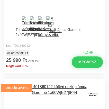
Trio 201860242 kültéri fali lámpa Garonne
2x40W|E27|IP44
Kód: T201860242
> 10 db
Aj. ár:
25 991 Ft
25 990 Ft
ÁFA-val
MEGVESZ
Megtakarít -0 %
-20% kód VIP20HU
SZÁLLÍTÁS
INGYENES