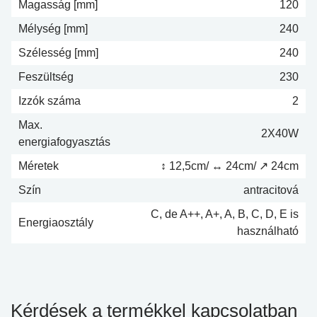
Magasság [mm]
120
Mélység [mm]
240
Szélesség [mm]
240
Feszültség
230
Izzók száma
2
Max.
2X40W
energiafogyasztás
Méretek
↕ 12,5cm/ ↔ 24cm/ ↗ 24cm
Szín
antracitová
C, de A++, A+, A, B, C, D, E is
Energiaosztály
használható
Kérdések a termékkel kapcsolatban