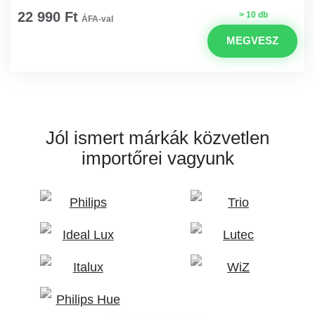
22 990 Ft
> 10 db
ÁFA-val
MEGVESZ
Jól ismert márkák
közvetlen
importőrei vagyunk