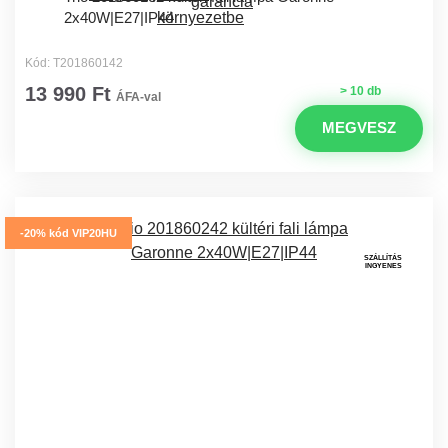
2x40W|E27|IP44
Kód: T201860142
13 990 Ft
> 10 db
ÁFA-val
MEGVESZ
-20% kód VIP20HU
SZÁLLÍTÁS
INGYENES