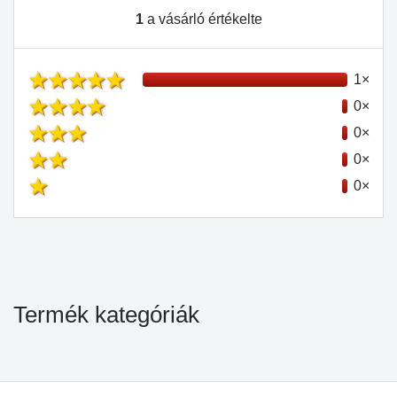
1
a vásárló értékelte
1×
0×
0×
0×
0×
Termék kategóriák