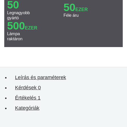
50
50
EZER
Legnagyobb
Féle áru
gyártó
500
EZER
Lámpa
raktáron
Leírás és paraméterek
Kérdések
0
Értékelés
1
Kategóriák