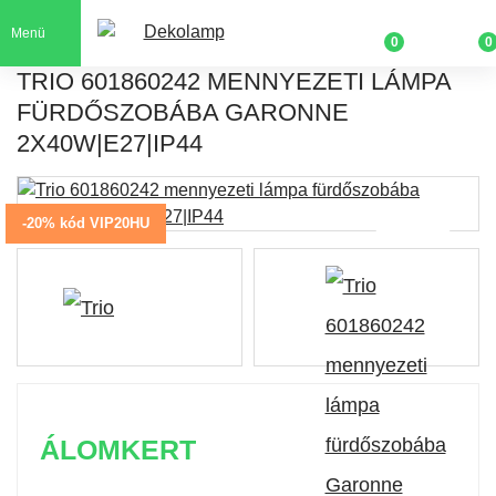
Menü
0
0
TRIO 601860242 MENNYEZETI LÁMPA
FÜRDŐSZOBÁBA GARONNE
2X40W|E27|IP44
-20% kód VIP20HU
ÁLOMKERT