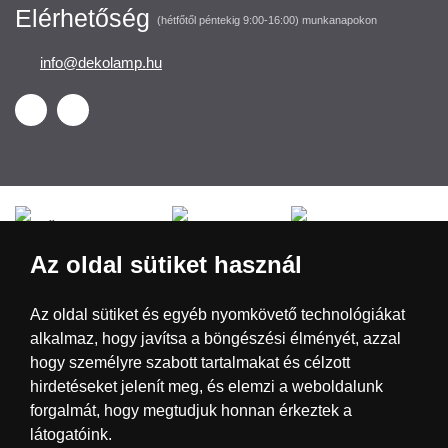
Elérhetőség
(hétfőtől péntekig 9:00-16:00) munkanapokon
info@dekolamp.hu
Česká republika
Slovensko
Deutschland
Az oldal sütiket használ
Magyarország
Österreich
België
Az oldal sütiket és egyéb nyomkövető technológiákat
alkalmaz, hogy javítsa a böngészési élményét, azzal
Nederland
hogy személyre szabott tartalmakat és célzott
hirdetéseket jelenít meg, és elemzi a weboldalunk
forgalmát, hogy megtudjuk honnan érkeztek a
látogatóink.