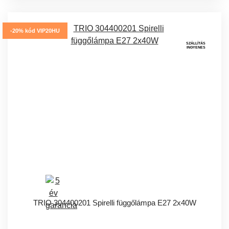
-20% kód VIP20HU
SZÁLLÍTÁS
INGYENES
TRIO 304400201 Spirelli függőlámpa E27 2x40W