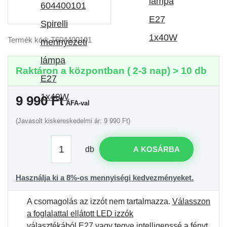
Termék kód: T604400101
Raktáron a központban ( 2-3 nap) > 10 db
9 990
Ft
ÁFA-val
(Javasolt kiskereskedelmi ár: 9 990 Ft)
db
A KOSÁRBA
Használja ki a 8%-os mennyiségi kedvezményeket.
A csomagolás az izzót nem tartalmazza.
Válasszon
a foglalattal ellátott LED izzók
választékából E27
vagy
tegye intelligenssé a fényt
.