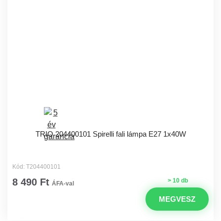
TRIO 204400101 Spirelli fali lámpa E27 1x40W
Kód: T204400101
8 490 Ft
> 10 db
ÁFA-val
MEGVESZ