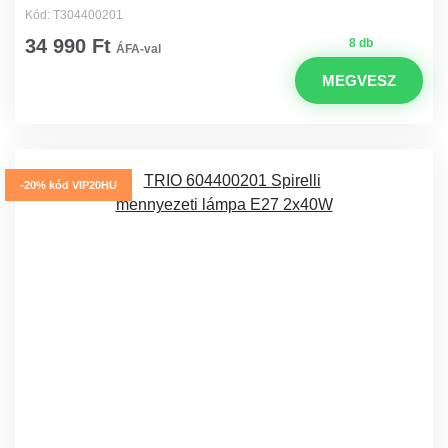
Kód: T304400201
34 990 Ft
8 db
ÁFA-val
MEGVESZ
-20% kód VIP20HU