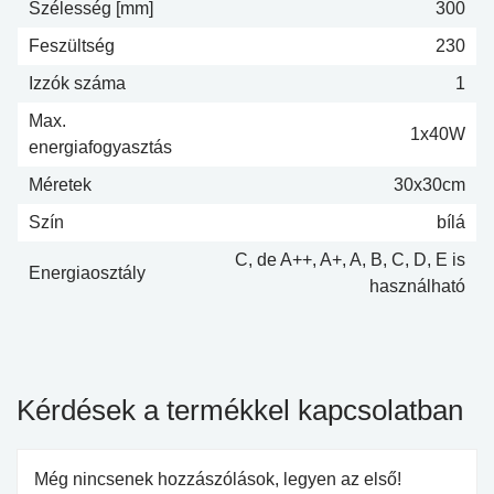
Szélesség [mm]
300
Feszültség
230
Izzók száma
1
Max.
1x40W
energiafogyasztás
Méretek
30x30cm
Szín
bílá
C, de A++, A+, A, B, C, D, E is
Energiaosztály
használható
Kérdések a termékkel kapcsolatban
Még nincsenek hozzászólások, legyen az első!