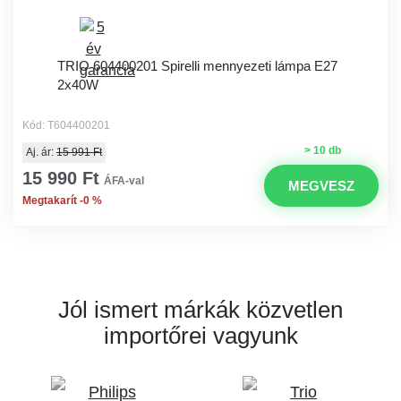
TRIO 604400201 Spirelli mennyezeti lámpa E27
2x40W
Kód: T604400201
> 10 db
Aj. ár:
15 991 Ft
15 990 Ft
ÁFA-val
MEGVESZ
Megtakarít -0 %
Jól ismert márkák
közvetlen
importőrei vagyunk