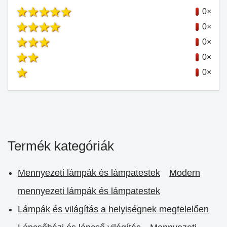
0×
0×
0×
0×
0×
Termék kategóriák
Mennyezeti lámpák és lámpatestek
Modern
mennyezeti lámpák és lámpatestek
Lámpák és világítás a helyiségnek megfelelően