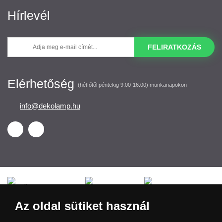
Hírlevél
FELIRATKOZÁS
Elérhetőség
(hétfőtől péntekig 9:00-16:00) munkanapokon
info@dekolamp.hu
Česká republika
Slovensko
Deutschland
Az oldal sütiket használ
Magyarország
Österreich
België