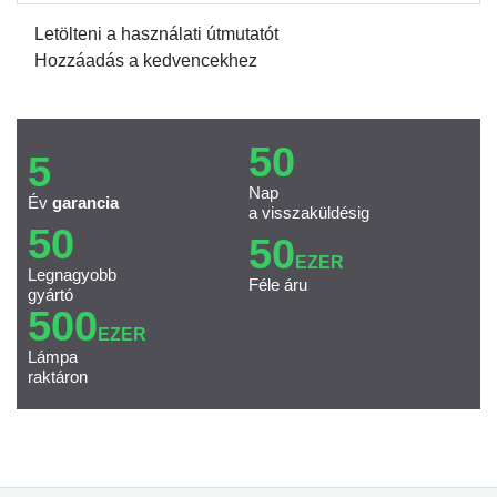
Letölteni a használati útmutatót
Hozzáadás a kedvencekhez
50
5
Nap
Év
garancia
a visszaküldésig
50
50
EZER
Legnagyobb
Féle áru
gyártó
500
EZER
Lámpa
raktáron