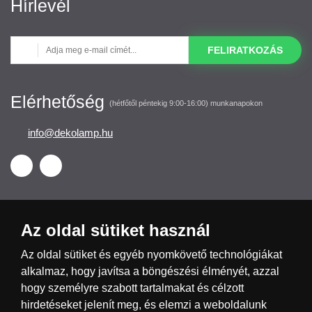
Hírlevél
FELIRATKOZÁS
Elérhetőség
(hétfőtől péntekig 9:00-16:00) munkanapokon
info@dekolamp.hu
Az oldal sütiket használ
Česká republika
Slovensko
Deutschland
Az oldal sütiket és egyéb nyomkövető technológiákat
alkalmaz, hogy javítsa a böngészési élményét, azzal
hogy személyre szabott tartalmakat és célzott
Magyarország
Österreich
België
hirdetéseket jelenít meg, és elemzi a weboldalunk