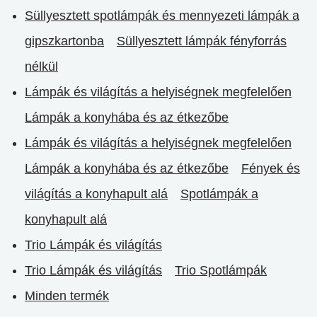
Süllyesztett spotlámpák és mennyezeti lámpák a
gipszkartonba
Süllyesztett lámpák fényforrás
nélkül
Lámpák és világítás a helyiségnek megfelelően
Lámpák a konyhába és az étkezőbe
Lámpák és világítás a helyiségnek megfelelően
Lámpák a konyhába és az étkezőbe
Fények és
világítás a konyhapult alá
Spotlámpák a
konyhapult alá
Trio Lámpák és világítás
Trio Lámpák és világítás
Trio Spotlámpák
Minden termék