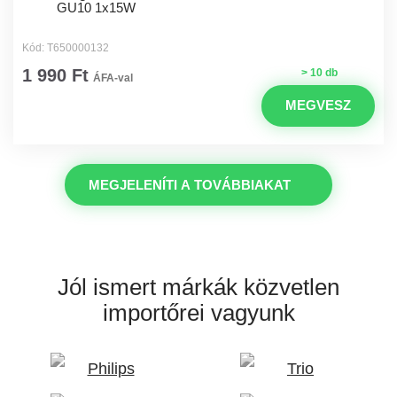
GU10 1x15W
Kód: T650000132
1 990 Ft
> 10 db
ÁFA-val
MEGVESZ
MEGJELENÍTI A TOVÁBBIAKAT
Jól ismert márkák
közvetlen
importőrei vagyunk