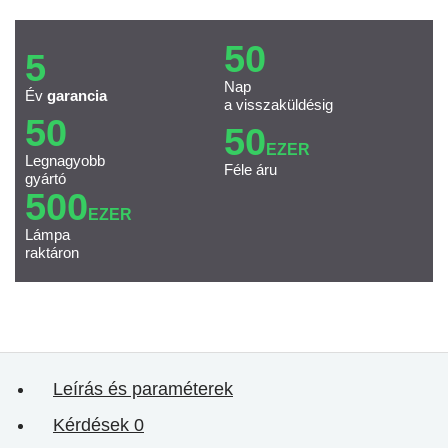
50
5
Nap
Év
garancia
a visszaküldésig
50
50
EZER
Legnagyobb
Féle áru
gyártó
500
EZER
Lámpa
raktáron
Leírás és paraméterek
Kérdések
0