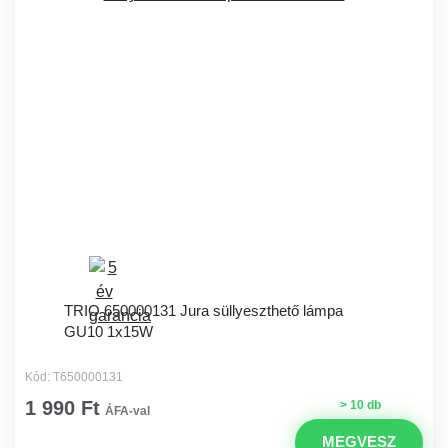
TRIO 650000131 Jura süllyeszthető lámpa
GU10 1x15W
Kód: T650000131
1 990 Ft
> 10 db
ÁFA-val
MEGVESZ