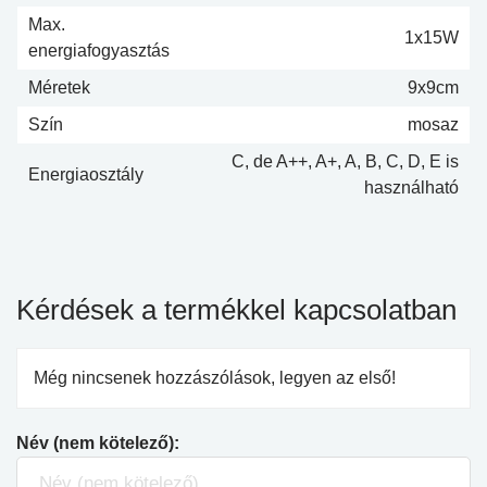
Max.
1x15W
energiafogyasztás
Méretek
9x9cm
Szín
mosaz
C, de A++, A+, A, B, C, D, E is
Energiaosztály
használható
Kérdések a termékkel kapcsolatban
Még nincsenek hozzászólások, legyen az első!
Név (nem kötelező):