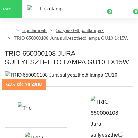
Menü
0
0
Spotlámpák
Süllyesztett pontlámpák
TRIO 650000108 Jura süllyeszthető lámpa GU10 1x15W
TRIO 650000108 JURA
SÜLLYESZTHETŐ LÁMPA GU10 1X15W
-20% kód VIP20HU