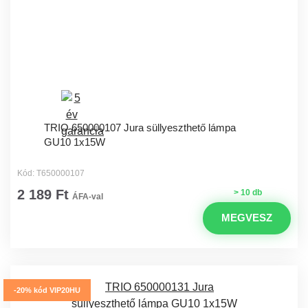
TRIO 650000107 Jura süllyeszthető lámpa
GU10 1x15W
Kód: T650000107
2 189 Ft
> 10 db
ÁFA-val
MEGVESZ
-20% kód VIP20HU