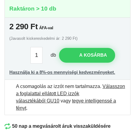
Raktáron > 10 db
2 290
Ft
ÁFA-val
(Javasolt kiskereskedelmi ár: 2 290 Ft)
db
A KOSÁRBA
Használja ki a 8%-os mennyiségi kedvezményeket.
A csomagolás az izzót nem tartalmazza.
Válasszon
a foglalattal ellátott LED izzók
választékából GU10
vagy
tegye intelligenssé a
fényt
.
50 nap a megvásárolt áruk visszaküldésére