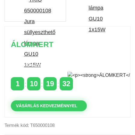
ÁLOMKERT
Időszakos 20% kedvezmény 150 000 Ft feletti
rendelés esetén
a következő kóddal: VIP20HU
1
10
19
31
NAPOK
ÓRÁK
PERCEK
MP
VÁSÁRLÁS KEDVEZMÉNNYEL
Termék kód: T650000108