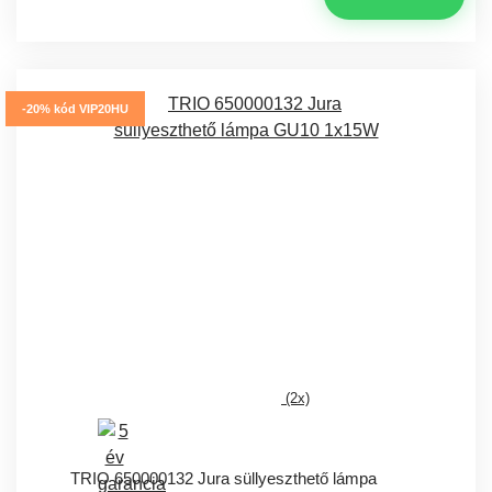
-20% kód VIP20HU
(2x)
TRIO 650000132 Jura süllyeszthető lámpa