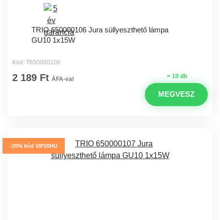
TRIO 650000106 Jura süllyeszthető lámpa
GU10 1x15W
Kód: T650000106
2 189 Ft
> 10 db
ÁFA-val
MEGVESZ
-20% kód VIP20HU