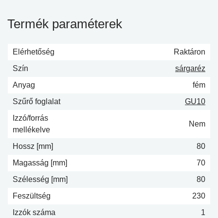
Termék paraméterek
Elérhetőség
Raktáron
Szín
sárgaréz
Anyag
fém
Szűrő foglalat
GU10
Izzó/forrás
Nem
mellékelve
Hossz [mm]
80
Magasság [mm]
70
Szélesség [mm]
80
Feszültség
230
Izzók száma
1